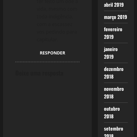
t
ter feito um ode à
abril 2019
vida, mesmo com
i
março 2019
toda indigência,
com a escassez
o
fevereiro
vos pedindo para
2019
n
capitular.
janeiro
RESPONDER
2019
dezembro
Deixe uma resposta
2018
novembro
2018
outubro
2018
setembro
2018