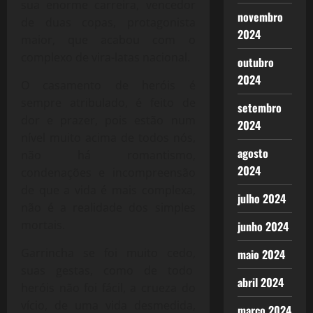
sua enorme carreira, vencedor
novembro
de duas copas, protagonista
2024
maior, que acabou com o
complexo de vira-latas nacional.
outubro
2024
O casamento de heróis é
sempre atribulado, é feito de
setembro
dor e prazer, pois estão num
2024
nível muito acima de todos nós,
agosto
não há romantismo,
2024
condenações e incompreensão
de que a vida é mais complexa,
julho 2024
não é a realidade dos simples
mortais.
junho 2024
Garrincha se foi muito cedo,
maio 2024
suas gestas, como de todo
abril 2024
heróis não foi fácil, a crueza do
vício, de uma vida desmedida,
março 2024