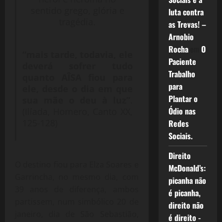
sentido grego, glória e
luta contra
tragédia.
as Trevas! –
Arnobio
Rocha
em
O
“mais tarde, todavia, ele
Paciente
deverá sofrer tudo
Trabalho
quanto AÎSA fiou para
para
ele, desde o dia em que
Plantar o
sua mãe o deu à luz”
.
Ódio nas
(Ilíada, Homero, Canto XX,
125-128)
Redes
Sociais.
Direito
O destino fiou para Elza Soares e
McDonald’s:
Garrincha, no mesmo dia, com
picanha não
39 anos de diferença, ambos
é picanha,
partissem, num simbólico 20 de
direito não
janeiro, dia de São Sebastião,
é direito -