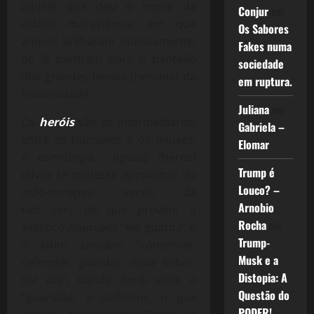
aquele que deu o nome da
Conjur
em
cidade maravilhosa, em que
Os Sabores
ambos brilharam intensamente,
Fakes numa
de lá partiram para o panteão
sociedade
dos grandes heróis (heroína) da
em ruptura.
humanidade.
Juliana
em
Os
heróis
são os intermediários
Gabriela –
entre os humanos e os deuses,
Elomar
A etimologia ήρωας (héros)
Trump é
talvez se pudesse aproximar do
Louco? –
indo-europeu
servä,
da
Arnobio
raiz
ser-,
de que provém o
Rocha
em
avéstico
haurvaiti,
“ele guarda” e
Trump-
o latim
seruäre,
“conservar,
Musk e a
defender, guardar, velar sobre,
Distopia: A
ser útil”, donde
herói
seria o
Questão do
“
guardião, o defensor, o que
PODER!