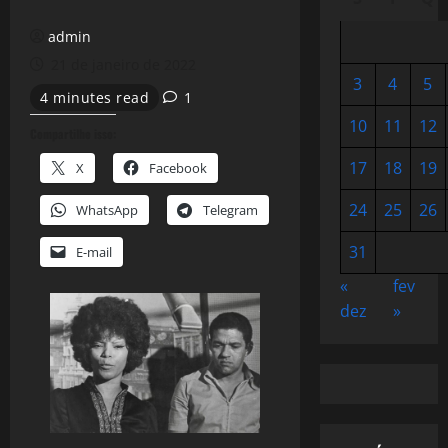
admin
21 de janeiro de 2022
3
4
5
4 minutes read
1
10
11
12
Compartilhe isso:
17
18
19
X
Facebook
24
25
26
WhatsApp
Telegram
31
E-mail
«
fev
dez
»