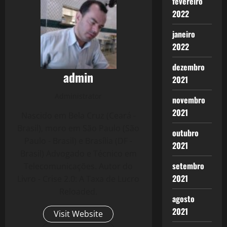
fevereiro
2022
janeiro
2022
dezembro
admin
2021
Administrator
novembro
2021
Nascido em Bela Cruz (Ceará -
Brasil), moro em São Paulo (São
outubro
Paulo - Brasil) e Brasília (DF -
2021
Brasil) Advogado e Técnico em
setembro
Telecomunicações. Autor do
2021
Livro - Crise 2.0: A Taxa de Lucro
Reloaded.
agosto
2021
Visit Website