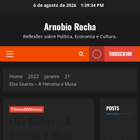
Skip
6 de agosto de 2026
1:39:35 PM
to
content
Arnobio Rocha
Reflexões sobre Política, Economia e Cultura.
SUBSCRIBE
Primary
Menu
Home
2022
janeiro
21
Elza Soares – A Heroína e Musa
POSTS
Filmes&Músicas
Elza Soares – A
Heroína e Musa
S
T
Q