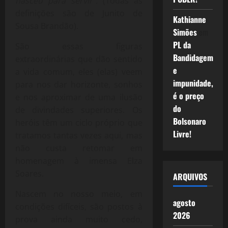
nasceu para servir”.
(Todas as
definições são de Junito de
Kathianne
Sousa Brandão).
Simões
em
PL da
São essas figuras
Bandidagem
extraordinárias que dão sentido
e
a vida comum, eles (elas) veem
impunidade,
para nos dar horizonte, sonhos
é o preço
e nos aproximar de uma ilusão
do
de divindades superiores. Os
Bolsonaro
heróis têm um ciclo próprio que
Livre!
tratamos tantas vezes aqui, mas
não custa retomar em
homenagem à imensa Elza
Soares.
ARQUIVOS
Nascem no nosso meio, em
agosto
condições difíceis, são postos à
2026
prova ainda muito cedo,