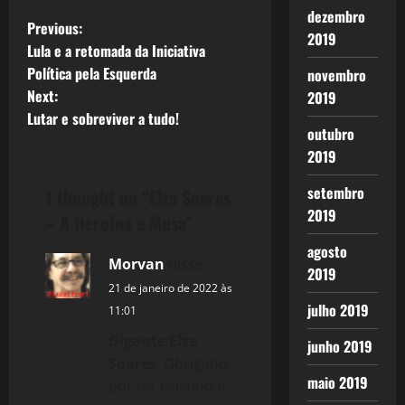
dezembro
P
Previous:
2019
Lula e a retomada da Iniciativa
o
Política pela Esquerda
novembro
Next:
2019
s
Lutar e sobreviver a tudo!
outubro
t
2019
n
setembro
1 thought on “
Elza Soares
2019
a
– A Heroína e Musa
”
agosto
v
Morvan
disse:
2019
i
21 de janeiro de 2022 às
julho 2019
11:01
g
Gigante Elza
junho 2019
Soares
. Obrigado
a
maio 2019
por ter existido e