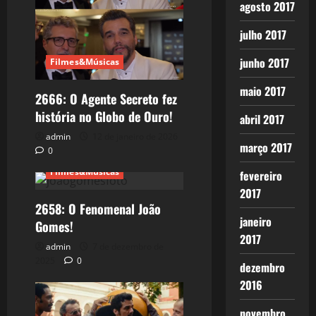
agosto 2017
julho 2017
junho 2017
Filmes&Músicas
maio 2017
2666: O Agente Secreto fez
história no Globo de Ouro!
abril 2017
admin
12 de janeiro de 2026
março 2017
0
Filmes&Músicas
fevereiro
2017
2658: O Fenomenal João
janeiro
Gomes!
2017
admin
7 de dezembro de
2025
0
dezembro
2016
novembro