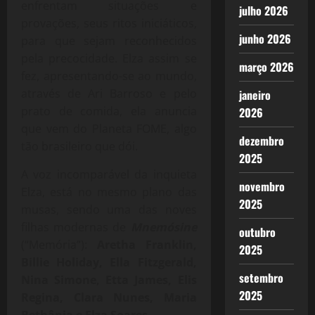
enfrentam situações e
julho 2026
provações, seus ritos iniciáticos,
junho 2026
para que sejam reconhecidos
pela precocidade. Elza assim se
março 2026
fez, apresentando-se ao mundo,
através de Ari Barroso e pelo
janeiro
prato de comida, ela anuncia
2026
que vem do Planeta FOME, algo
dezembro
tão brasileiro que dói.
2025
A voz incomparável da inquieta
novembro
Elza, está no mesmo plano das
2025
musas, sendo uma das noves
filhas modernas de
Mnemósine
outubro
(“Memória”):
Aretha Franklin,
2025
Billie Holiday, Ella Fitzgerald,
setembro
Nina Simone, Etta James, Elis
2025
Regina, Clara Nunes, Maria
Bethânia e Elza Soares
.