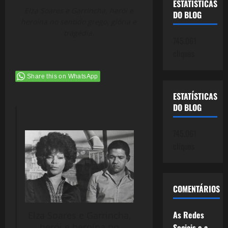
ESTATÍSTICAS
Elza Soares e Garrincha, herói e
DO BLOG
heroína no sentido grego, glória e
tragédia.
745.061
cliques
Share this on WhatsApp
ESTATÍSTICAS
DO BLOG
745.061
cliques
COMENTÁRIOS
As Redes
Elza Soares e Garrincha,
herói e heroína no
Sociais e a