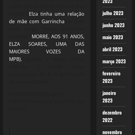
2023
sobre Elza Soares feitas pelo Ruy
julho 2023
Castro (‘
Elza tinha uma relação
de mãe com Garrincha
‘) e pelo
junho 2023
meu amigo Pedro Alexandre
Sanches (
MORRE, AOS 91 ANOS,
maio 2023
ELZA SOARES, UMA DAS
abril 2023
MAIORES VOZES DA
MPB).
Esgotam o tema, minha
março 2023
reflexão é numa outra
fevereiro
perspectiva, de fã e admirador
2023
da cantora genial.
janeiro
A Estrela Solitária agora
2023
reencontra seu par e atendo seu
pedido:
dezembro
2022
novembro