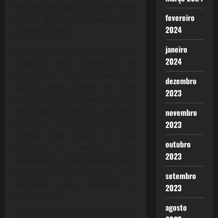
leva ao fim trágico, assim, fecha
fevereiro
o ciclo do herói, naquele 20 de
2024
janeiro de 1983.
janeiro
Elza cumpriu um longo caminho,
2024
suportou mais provas e se
reinventou, recriou tantas e
dezembro
tantas vezes, como se uma
2023
maldição sobre ela pesasse. Mas
nessa luta da heroína, ela foi a
novembro
feminista, a ativista negra, a
2023
mulher sem medo e que
outubro
desafiou o tempo, com
2023
dignidade e a voz potente até o
penúltimo dia trabalhou, sem
setembro
descanso por vontade e
2023
necessidade.
agosto
As justas homenagens e análises