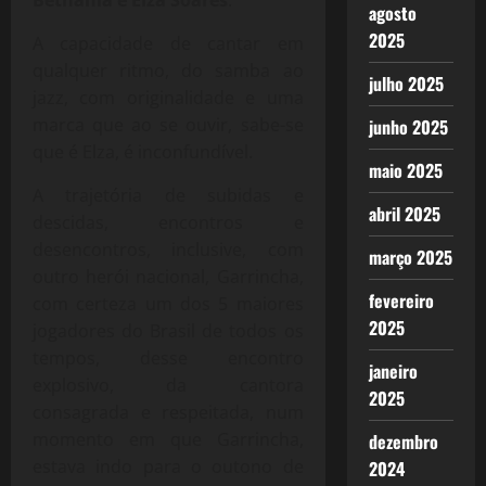
agosto
2025
A capacidade de cantar em
qualquer ritmo, do samba ao
julho 2025
jazz, com originalidade e uma
marca que ao se ouvir, sabe-se
junho 2025
que é Elza, é inconfundível.
maio 2025
A trajetória de subidas e
abril 2025
descidas, encontros e
desencontros, inclusive, com
março 2025
outro herói nacional, Garrincha,
fevereiro
com certeza um dos 5 maiores
2025
jogadores do Brasil de todos os
tempos, desse encontro
janeiro
explosivo, da cantora
2025
consagrada e respeitada, num
momento em que Garrincha,
dezembro
estava indo para o outono de
2024