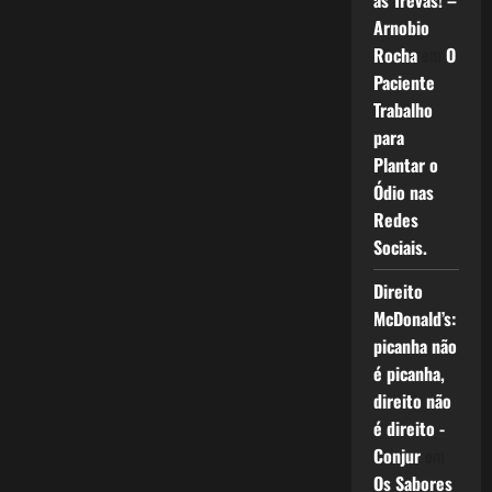
as Trevas! –
Arnobio
Rocha
em
O
Paciente
Trabalho
para
Plantar o
Ódio nas
Redes
Sociais.
Direito
McDonald’s:
picanha não
é picanha,
direito não
é direito -
Conjur
em
Os Sabores