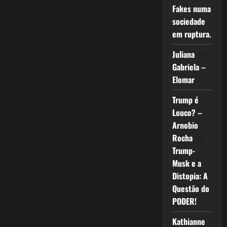
Fakes numa
sociedade
em ruptura.
Juliana
em
Gabriela –
Elomar
Trump é
Louco? –
Arnobio
Rocha
em
Trump-
Musk e a
Distopia: A
Questão do
PODER!
Kathianne