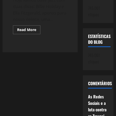
duas divas: Billie Holiday e
745.061
Ella Fitzgerald, apenas para
cliques
nosso deleite, uma...
Read
Read More
more
ESTATÍSTICAS
about
994:
DO BLOG
As
Divas
do
745.061
Jazz
cliques
COMENTÁRIOS
As Redes
Sociais e a
luta contra