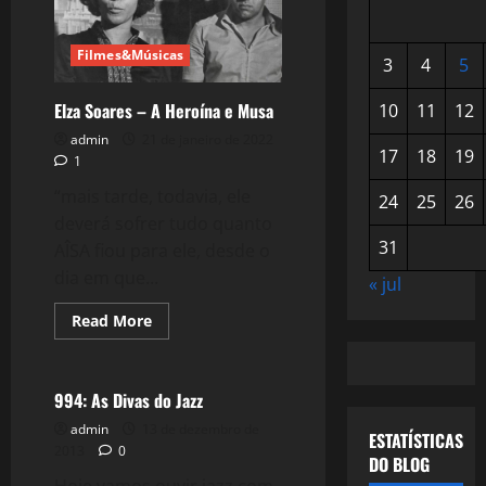
Filmes&Músicas
3
4
5
Elza Soares – A Heroína e Musa
10
11
12
admin
21 de janeiro de 2022
17
18
19
1
“mais tarde, todavia, ele
24
25
26
deverá sofrer tudo quanto
31
AÎSA fiou para ele, desde o
dia em que...
« jul
Read
Read More
more
Filmes&Músicas
about
Elza
Soares
–
994: As Divas do Jazz
A
Heroína
admin
13 de dezembro de
ESTATÍSTICAS
e
2013
0
Musa
DO BLOG
Hoje vamos ouvir jazz com