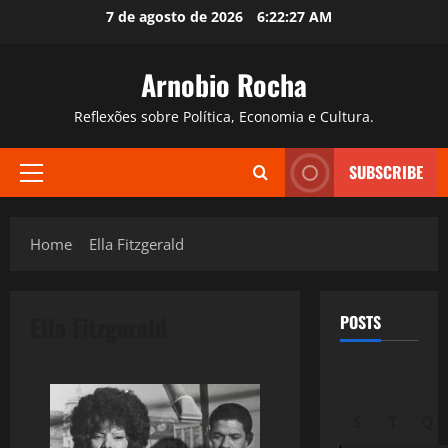
Skip
7 de agosto de 2026
6:22:28 AM
to
content
Arnobio Rocha
Reflexões sobre Política, Economia e Cultura.
SUBSCRIBE
Primary
Menu
Home
Ella Fitzgerald
Ella Fitzgerald
POSTS
S
T
Q