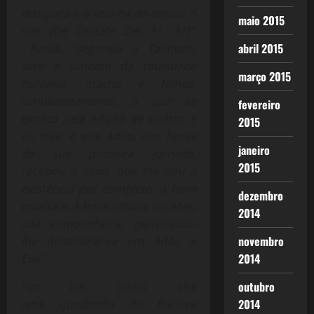
dissipará e o sete há de coroar o
maio 2015
seis (De Ciuitate Dei, 11, 31)”.
abril 2015
Ainda,
“segundo o Talmude,
sete é símbolo da totalidade
março 2015
humana, macho e fêmea,
simultaneamente, o que se
fevereiro
explica pela adição de quatro e
2015
de três: é que Adão, nas horas
janeiro
de sua primeira jornada,
2015
recebeu a alma, que lhe deu a
existência por completo, à hora
dezembro
quarta e, à hora sétima, recebeu
2014
sua companheira, permitindo-
novembro
lhe desdobrar-se em Adão e
2014
Eva”.
outubro
Por fim, Junito cita
2014
uma
quadrinha do folclore