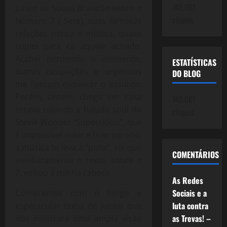
745.061
Junito de Souza Brandão sobre o
cliques
Número 7 ( Sete), suas famosas
relações mítica e mística, quase
copiei para cá aquele achado.
Acabei perdendo o momento,
ESTATÍSTICAS
outras ocupações e urgências
DO BLOG
me fizeram esquecer o assunto.
Porém, ontem, chego em casa
745.061
estava rolando a balada soul do
cliques
Stevie Wonder “Supestition”, que
é impossível ouvir e ficar parado,
a música te leva à “pista”, eis que
COMENTÁRIOS
imediatamente o texto, sobre o
7, voltou à minha cabeça.
As Redes
Sociais e a
Comecemos com o longo e
luta contra
espetacular texto de Junito que
as Trevas! –
nos mostrará uma ampla visão