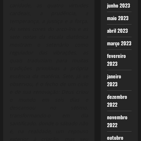
junho 2023
caridade, as quatro virtudes
cardeais, a prudência, a
maio 2023
temperança, a justiça e a força.
As setes cores do arco-íris e as
abril 2023
sete notas da escala diatônica
março 2023
mostram o setenário como
regulador das vibrações, as
fevereiro
quais traduziam para muitas
2023
tradições primitivas a própria
janeiro
essência da matéria. Sete, já se
2023
observou, é o fecho de um ciclo
e de sua renovação: Deus criou
dezembro
o mundo em seis dias e
2022
descansou no sétimo,
transformando-o em dia
novembro
santificado, donde o sábado não
2022
é, na realidade, um repouso
outubro
exterior à criação, mas seu