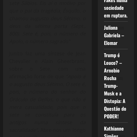
Fakes numa
sete Sábios. Eis aí o motivo por
sociedade
que o pai da tragédia, Ésquilo, o
em ruptura.
chamou augusto deus Sétimo, o
deus da sétima porta (Sept.,
Juliana
em
800). Sete é, pois, o número de
Gabriela –
Apolo, o número sagrado”
Elomar
Junito faz uma síntese de Jean
Trump é
Chevalier e Alain Gheerbrant,
Louco? –
sobre o Sete, com uma
Arnobio
afirmação forte de que
“Apolo é
Rocha
em
o augusto deus Sétimo. O sete é,
Trump-
pois, o número do senhor do
Musk e a
Oráculo de Delfos, o que não é
Distopia: A
mera casualidade, pois que o
Questão do
sete se constituía para os
PODER!
antigos numa síntese da
Kathianne
sacralidade”
. Abre-nos um longo
Simões
em