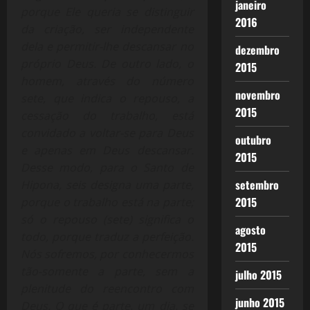
janeiro
porque Ele queria se distinguir
2016
da criação, ser independente
dela e permitir-lhe descansar no
dezembro
próprio Deus. De outro lado, o
2015
homem, através do número
novembro
sete, que indica o repouso, a
2015
cessação do trabalho, está
convidado a voltar-se para Deus
outubro
e apenas em Deus descansar.
2015
Desse modo, para o Santo de
setembro
Hipona, seis designa uma parte,
2015
porque o trabalho está na parte;
só o repouso (sete) significa o
agosto
todo, porque traduz a perfeição.
2015
Nós sofremos, por conhecermos
tão-somente a parte, sem a
julho 2015
plenitude do reencontro com
junho 2015
Deus. O que é parte, um dia, se