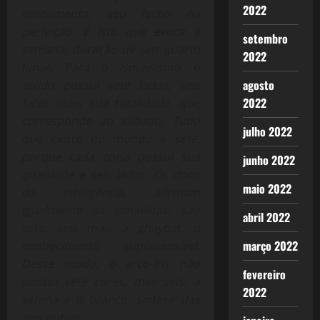
2022
coroamento, seu fecho na
perfeição. É isto que evoca a
setembro
semana, duração de um quarto
2022
lunar. Para o Ismaelismo o
agosto
sólido possui sete lados, seis
2022
faces mais sua totalidade, que
corresponde ao sábado. Tudo
julho 2022
que existe no mundo é sete,
porque cada coisa possui sua
junho 2022
ipseidade e seis lados. Os dons
maio 2022
da inteligência, afirmam
igualmente os Ismaelitas, são
abril 2022
sete, seis mais a ghaybat, o
março 2022
conhecimento suprasensível.
Desse modo, o arco-íris não
fevereiro
possui sete cores, mas seis: a
2022
sétima é o branco, síntese das
seis outras.