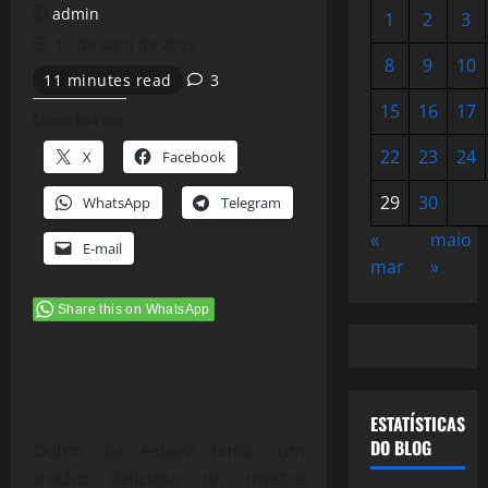
admin
1
2
3
17 de abril de 2013
8
9
10
11 minutes read
3
15
16
17
Compartilhe isso:
22
23
24
X
Facebook
29
30
WhatsApp
Telegram
«
maio
E-mail
mar
»
Share this on WhatsApp
ESTATÍSTICAS
DO BLOG
Outro dia estava lendo um
trecho delicioso do mestre