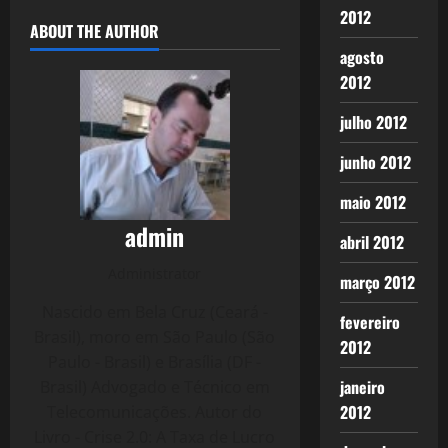
2012
ABOUT THE AUTHOR
agosto
2012
julho 2012
junho 2012
maio 2012
admin
abril 2012
Administrator
março 2012
Nascido em Bela Cruz (Ceará -
fevereiro
Brasil), moro em São Paulo (São
2012
Paulo - Brasil) e Brasília (DF -
janeiro
Brasil) Advogado e Técnico em
2012
Telecomunicações. Autor do
Livro - Crise 2.0: A Taxa de Lucro