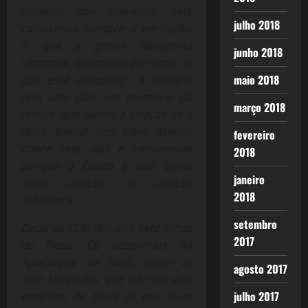
número dos planetas, sete
julho 2018
caracteriza sempre a perfeição,
o que a gnose denomina
junho 2018
nkmmyw. (pléroma), pleroma, “o
maio 2018
que está completo”. A semana
tem sete dias em memória do
março 2018
tempo que durou a criação.Se a
festa pascal dos pães ázimos
fevereiro
cobre sete dias é certamente
2018
porque o Êxodo é tido como
janeiro
nova criação, a criação
2018
salvadora.
setembro
Zacarias (3,9) fala dos sete olhos
2017
de Deus. Os setenários do
Apocalipse de João, como as
agosto 2017
sete lâmpadas que são os sete
julho 2017
espíritos de Deus (o que quer