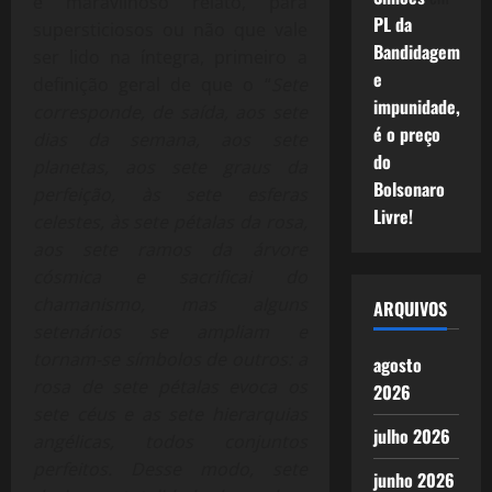
e maravilhoso relato, para
PL da
supersticiosos ou não que vale
Bandidagem
ser lido na íntegra, primeiro a
e
definição geral de que o “
Sete
impunidade,
corresponde, de saída, aos sete
é o preço
dias da semana, aos sete
do
planetas, aos sete graus da
Bolsonaro
perfeição, às sete esferas
Livre!
celestes, às sete pétalas da rosa,
aos sete ramos da árvore
cósmica e sacrificai do
chamanismo, mas alguns
ARQUIVOS
setenários se ampliam e
tornam-se símbolos de outros: a
agosto
rosa de sete pétalas evoca os
2026
sete céus e as sete hierarquias
julho 2026
angélicas, todos conjuntos
perfeitos. Desse modo, sete
junho 2026