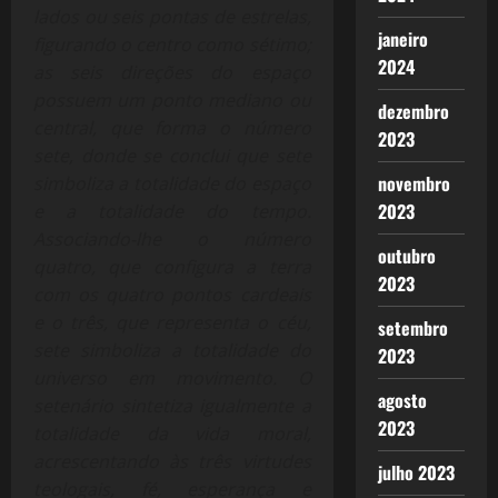
lados ou seis pontas de estrelas,
janeiro
figurando o centro como sétimo;
2024
as seis direções do espaço
possuem um ponto mediano ou
dezembro
central, que forma o número
2023
sete, donde se conclui que sete
novembro
simboliza a totalidade do espaço
2023
e a totalidade do tempo.
Associando-lhe o número
outubro
quatro, que configura a terra
2023
com os quatro pontos cardeais
e o três, que representa o céu,
setembro
sete simboliza a totalidade do
2023
universo em movimento. O
agosto
setenário sintetiza igualmente a
2023
totalidade da vida moral,
acrescentando às três virtudes
julho 2023
teologais, fé, esperança e