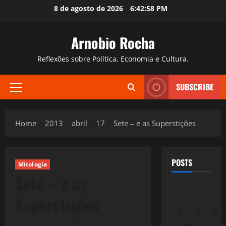
Skip
8 de agosto de 2026
6:42:59 PM
to
content
Arnobio Rocha
Reflexões sobre Política, Economia e Cultura.
SUBSCRIBE
Primary
Menu
Home
2013
abril
17
Sete – e as Superstições
POSTS
Mitologia
Sete – e as
Superstições
S
T
Q