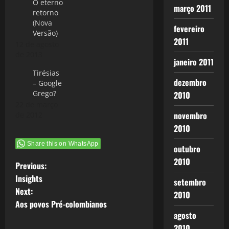
O eterno
março 2011
retorno
(Nova
fevereiro
Versão)
2011
12 de agosto
de 2013
janeiro 2011
Tirésias
dezembro
– Google
Grego?
2010
22 de março
novembro
de 2012
2010
Share this on WhatsApp
outubro
2010
P
Previous:
Insights
setembro
o
Next:
2010
Aos povos Pré-colombianos
s
agosto
2010