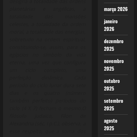
designa a totalidade das ordens
março 2026
planetárias e angélicas, a
totalidade das mansões
janeiro
celestes, a totalidade da ordem
2026
moral, a totalidade das energias,
sobretudo na ordem espiritual,
dezembro
constituindo-se, assim, para os
2025
egípcios no símbolo da vida
novembro
eterna, uma vez que configura
2025
um ciclo completo, uma
perfeição dinâmica. Cada
outubro
período do ciclo lunar dura sete
2025
dias e os quatro (número
setembro
também perfeito) períodos do
2025
ciclo (4 X 7) fecham o mesmo.O
filósofo judaico, Filon de
agosto
Alexandria (séc. I p.C.), observa, a
2025
esse respeito, que a soma dos