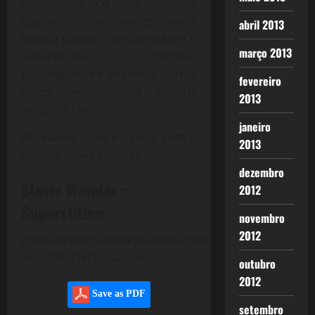
Astronomia. Os Sete Pecados
Capitais, os sete anões… ou a
abril 2013
Mística camisa 7 de Garricha e o
março 2013
supersticioso torcedor
botafoguense e de tantos outros
fevereiro
times, inclusive da própria
2013
seleção brasileira.
janeiro
Ah, vamos ouvir e dançar com o
2013
som de Stevie Wonder.
dezembro
Stevie Wonder ~
2012
Superstition
novembro
2012
[youtube]http://www.youtube.com/watch?
v=_ul7X5js1vE[/youtube]
outubro
2012
Save as PDF
setembro