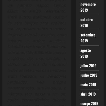
novembro
um número mágico. Temos,
2019
assim, no Antigo Testamento,
entre outros exemplos: castiçal
outubro
de sete braços; sete espíritos
2019
que repousam sobre o tronco
setembro
de Jessé; sete são os céus, onde
2019
habitam as ordens angélicas;
Salomão construiu o Templo em
agosto
sete anos (1Rs 6,38). Não apenas
2019
o sétimo dia, mas também o
sétimo ano era de repouso:
julho 2019
todos os sete anos os servidores
junho 2019
eram liberados, os devedores
perdoados. Pela própria
maio 2019
transformação, que inaugura, o
abril 2019
número sete passa a ter um
poder extraordinário: quando
março 2019
da tomada de Jericó, sete