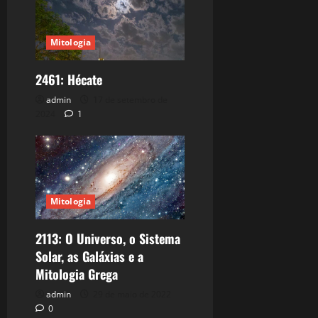
Mitologia
2461: Hécate
admin
17 de setembro de
2024
1
Mitologia
2113: O Universo, o Sistema
Solar, as Galáxias e a
Mitologia Grega
admin
29 de maio de 2022
0