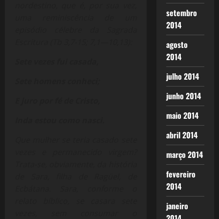
nordestino, que é, por sua vez,
setembro
uma reminiscência de um
2014
episódio célebre da Sagrada
Escritura (Tb 3,7-15; 7,1—10,13):
agosto
2014
Sete vezes fui casada,
julho 2014
Sete homens conheci;
junho 2014
E juro por fé de Cristo,
maio 2014
Inda estou como nasci.
abril 2014
Que mulher se teria casado sete
vezes e permanecido virgem?
março 2014
Trata-se, obviamente, da história
fevereiro
de Sara, filha de Ragüel, de
2014
Ecbátana. Sara, conforme o
relato bíblico, se casara sete
janeiro
vezes, sem consumar o
2014