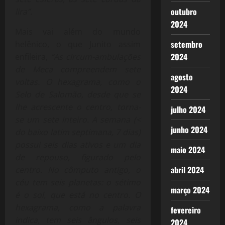
outubro
lira”.
2024
Mais vai além do mundo
setembro
helênico, o que Junito assim
2024
enfileira,
“As circum-ambulações
de Meca compreendem sete
agosto
voltas. O hexagrama, como o
2024
Selo de Salomão, desde que se
lhe acrescente o centro, torna-
julho 2024
se um sete inteiro. A semana (<
junho 2024
do baixo latim septimana, 7 dias)
possui seis dias ativos e um dia
maio 2024
de repouso, figurado pelo
abril 2024
centro. No cômputo antigo, o
céu tem seis planetas: o sétimo
março 2024
é o sol, que está no centro. O
hexagrama, como a palavra
fevereiro
indica, tem seis ângulos, seis
2024