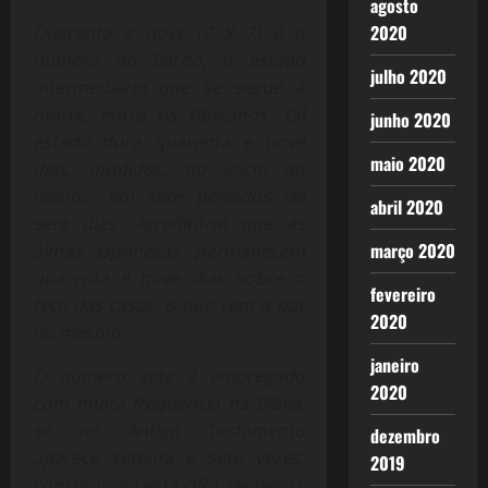
agosto
2020
Quarenta e nove (7 X 7) é o
número do Bardo, o estado
julho 2020
intermediário que se segue à
morte, entre os tibetanos: tal
junho 2020
estado dura quarenta e nove
maio 2020
dias, divididos, no início ao
menos, em sete períodos de
abril 2020
sete dias. Acredita-se que as
março 2020
almas japonesas permanecem
quarenta e nove dias sobre o
fevereiro
teto das casas, o que vem a dar
2020
no mesmo.
janeiro
O número sete é empregado
2020
com muita freqüência na Bíblia:
só no Antigo Testamento
dezembro
aparece setenta e sete vezes,
2019
constituindo esta cifra, de per si,