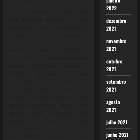
janeiro
2022
Diz S. Clemente de Alexandria
que emanam de Deus as seis
dezembro
durações e as seis fases do
2021
tempo e nisto consiste o
novembro
segredo do número sete: o
2021
retorno ao centro, ao Princípio,
no fim do desenvolvimento
outubro
senário, completa o setenário.
2021
Símbolo universal de uma
setembro
totalidade em movimento ou de
2021
um dinamismo total, sete é a
chave do Apocalipse, onde
agosto
aparece quarenta vezes: sete
2021
igrejas, sete estrelas, sete
Espíritos de Deus, sete selos,
julho 2021
sete trombetas, sete trovões,
junho 2021
sete cabeças, sete pestes, sete