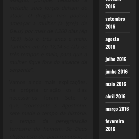
Maligno, porque, reduzido à
2016
metade, suas forças deixam de
atuar. O dragão não poderá
setembro
ameaçar a mulher (a Igreja de
2016
Deus) por mais de 1.260 dias (Ap
agosto
12,6), isto é, três anos e meio.
2016
Também em Ap 12,14 se fala de
três tempos e meio, para que a
julho 2016
mulher fique fora do alcance da
serpente”.
junho 2016
Vamos ainda mais explicações,
maio 2016
na própria criação os dias
abril 2016
necessários foram Sete, o
que,
“consoante S. Agostinho,
março 2016
sete mede o tempo da história,
fevereiro
o tempo da peregrinação
2016
terrestre do homem. Se Deus
elegeu este dia para repousar, é