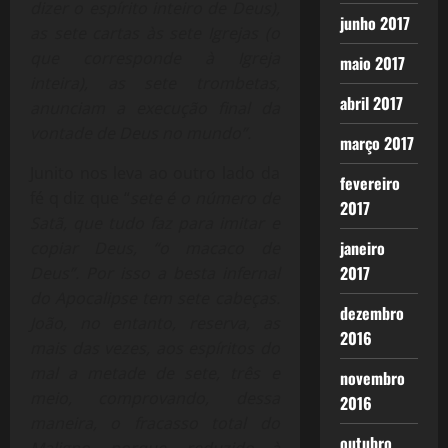
dizer o espírito inteiro de Deus),
junho 2017
as sete cartas às sete Igrejas (o
que corresponde à Igreja
maio 2017
inteira), as sete trombetas,
abril 2017
anunciam a execução final da
vontade de Deus no mundo”.
março 2017
Junito nos leva ao outro lado da
fevereiro
fé q diz que “
sete é o número de
2017
Satã, que tudo faz para imitar e
janeiro
copiar Deus, “o macaco de
2017
Deus”. Por isso a besta infernal
do Apocalipse tem sete cabeças.
dezembro
João, no entanto, reserva, as
2016
mais das vezes, aos espíritos do
mal a metade de sete, três e
novembro
meio, comprovando, dessa
2016
maneira, o fracasso total do
outubro