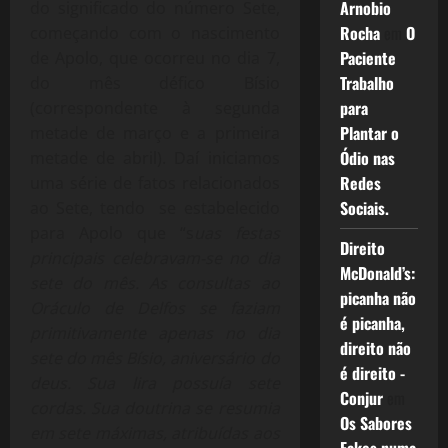
Arnobio
do significado do número Sete,
Rocha
em
O
começando com o nascimento
Paciente
de Apolo, que ocorreu no dia 7,
Trabalho
do mês défico Bísio
para
(correspondente à segunda
Plantar o
metade de março e a primeira
Ódio nas
metade de abril). Daí iniciamos
Redes
uma série de fatos relacionados
Sociais.
ao Sete, tendo se estabelecido
para Apolo que “s
uas festas
Direito
principais celebravam-se no dia
McDonald’s:
sete do mês. As consultas ao
picanha não
Oráculo de Delfos se faziam
é picanha,
primitivamente apenas no dia
direito não
sete do mês Bísio, aniversário do
é direito -
deus. Sua lira possuía sete
Conjur
em
cordas. Sua doutrina se resumia
Os Sabores
em sete máximas, atribuídas aos