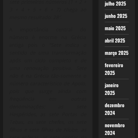
sete primeiros números (1 + 2 +
julho 2025
3 + 4 + 5 + 6 + 7) chega ao
junho 2025
mesmo resultado: 28″.
maio 2025
A importância central do
número é enorme na Grécia
abril 2025
antiga pois o
“Sete indica o
março 2025
sentido de uma transformação
após um ciclo completo e de
fevereiro
uma renovação positiva. Sete
2025
não é na Grécia tão-somente o
número característico de Apolo,
janeiro
pois que surge ainda com
2025
freqüência em outras
dezembro
denominações: as sete
2024
Hespérides, as sete Portas de
Tebas, os sete chefes, os sete
novembro
filhos e sete filhas de Níobe, as
2024
sete esferas, as sete cordas da