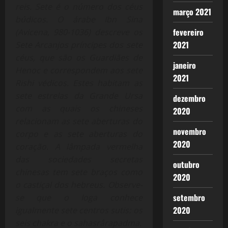
reis. Sete é o número dos céus
março 2021
búdicos. O árabe Ibn Sina
fevereiro
(Avicena, 980-1036) descreve os
2021
Sete Arcanjos príncipes dos sete
céus, que são os Guardiães de
janeiro
Henoc e correspondem aos sete
2021
Rishi védicos. Estes habitam as
sete estrelas da Grande Ursa
dezembro
com as quais os chineses
2020
relacionam as sete aberturas do
novembro
corpo e as sete aberturas do
2020
coração. A lâmpada vermelha
das sociedades secretas
outubro
chinesas tem sete braços como
2020
o castiçal dos hebreus. Observe-
setembro
se que o Ioga conhece
2020
igualmente sete centros sutis: os
seis chakra e o sahasrârapadma.