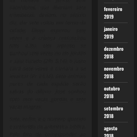
sacerdotes, que levavam sete
fevereiro
trombetas, deviam, no sétimo
2019
dia, dar sete voltas em torno da
janeiro
cidade; Eliseu espirrou sete
2019
vezes e a criança ressuscitou
(2Rs 4,35). Um leproso se
dezembro
banhou sete vezes no rio Jordão
2018
e saiu curado (2Rs 5,14); o justo
novembro
cairá sete vezes e tornará a se
2018
levantar (Pr 24,16). Sete animais
puros de cada espécie serão
outubro
salvos do dilúvio. José sonhou
2018
com sete vacas gordas e sete
vacas magras.
setembro
2018
Sete, enfim, é o número querido
e preferido da aritmética bíblica.
agosto
Pelo fato de corresponder ao
2018