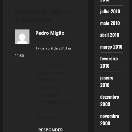
t
3 thoughts on “
Sete – e
julho 2010
n
as Superstições
”
maio 2010
a
Pedro Migão
abril 2010
v
disse:
março 2010
i
17 de abril de 2013 às
11:36
fevereiro
g
Tem um samba
2010
muito bom do
a
janeiro
compositor
2010
t
portelense
Wanderley
dezembro
i
Monteiro tendo o
2009
número sete
o
novembro
como assunto.
2009
n
RESPONDER