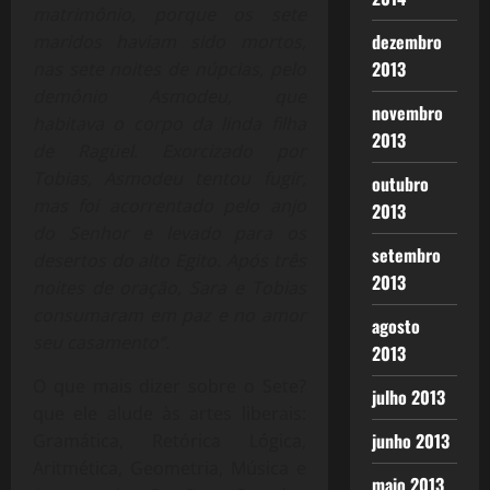
matrimônio, porque os sete
dezembro
maridos haviam sido mortos,
2013
nas sete noites de núpcias, pelo
demônio Asmodeu, que
novembro
habitava o corpo da linda filha
2013
de Ragüel. Exorcizado por
Tobias, Asmodeu tentou fugir,
outubro
mas foi acorrentado pelo anjo
2013
do Senhor e levado para os
setembro
desertos do alto Egito. Após três
2013
noites de oração, Sara e Tobias
consumaram em paz e no amor
agosto
seu casamento”.
2013
O que mais dizer sobre o Sete?
julho 2013
que ele alude às artes liberais:
junho 2013
Gramática, Retórica Lógica,
Aritmética, Geometria, Música e
maio 2013