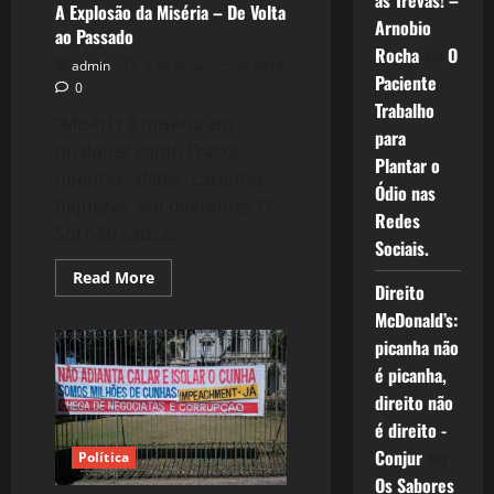
as Trevas! –
é
A Explosão da Miséria – De Volta
a
Arnobio
ao Passado
Democracia
Rocha
em
O
admin
9 de fevereiro de 2018
Paciente
0
Trabalho
“Miséria é miséria em
para
qualquer canto Fracos,
Plantar o
doentes, aflitos, carentes
Ódio nas
Riquezas são diferentes O
Redes
Sol não causa...
Sociais.
Read
Read More
Direito
more
about
McDonald’s:
A
Explosão
picanha não
da
Miséria
é picanha,
–
direito não
De
Volta
é direito -
ao
Passado
Conjur
em
Política
Os Sabores