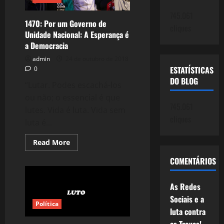
745.061
1470: Por um Governo de
cliques
Unidade Nacional: A Esperança é
a Democracia
admin
24 de outubro de 2018
ESTATÍSTICAS
0
DO BLOG
“Lutar. Podes escachá-los
ou não; o essencial é que
745.061
lutes. Vida é luta. Vida sem
cliques
luta é...
Read
Read More
more
about
COMENTÁRIOS
1470:
Por
um
Governo
As Redes
de
Unidade
Sociais e a
Política
Nacional:
luta contra
A
Esperança