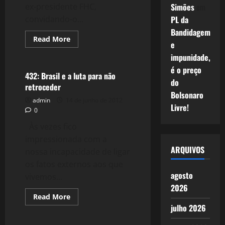
ex-presidente FHC,
Simões
em
convidando-o...
PL da
Bandidagem
Read
Read More
e
more
Política
about
impunidade,
552:
Das
é o preço
Heranças:
432: Brasil e a luta para não
FHC
do
retroceder
x
Bolsonaro
Lula
admin
14 de junho de 2012
Livre!
0
Às vezes fico
impressionada com a
ARQUIVOS
nossa incapacidade de ligar
os fatos externos aos que
agosto
vivemos...
2026
Read
Read More
more
julho 2026
about
432:
Brasil