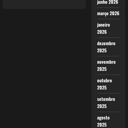
junho 2026
e
a
luta
março 2026
para
não
retroceder
janeiro
2026
dezembro
2025
novembro
2025
outubro
2025
setembro
2025
agosto
2025