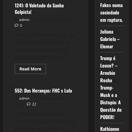
Fakes numa
1241: O Valetudo da Sanha
Golpista!
sociedade
em ruptura.
admin
18 de agosto de 2015
0
Juliana
em
“Hegel observa em uma de
Gabriela –
suas obras que todos os
Elomar
fatos e personagens de
grande importância na...
Trump é
Louco? –
Read
Read More
Arnobio
more
Política
about
Rocha
em
1241:
O
Trump-
Valetudo
552: Das Heranças: FHC x Lula
da
Musk e a
Sanha
admin
4 de setembro de
Golpista!
Distopia: A
2012
22
Questão do
Desde que assumiu a
PODER!
Presidência, Dilma, buscou
uma relação cordial com o
Kathianne