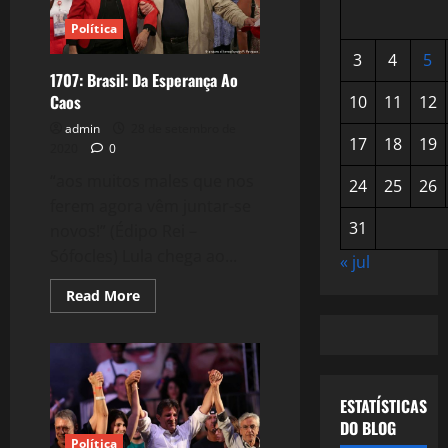
Política
3
4
5
1707: Brasil: Da Esperança Ao
Caos
10
11
12
admin
28 de setembro de
17
18
19
2020
0
“aos muitos males que nos
24
25
26
ferem agora vêm juntar-se
31
novos!” (Édipo Rei –
Sófocles) Lula chega ao...
« jul
Read
Read More
more
about
1707:
Brasil:
Da
Esperança
Ao
ESTATÍSTICAS
Caos
DO BLOG
Política