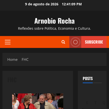
Skip
9 de agosto de 2026
12:41:10 PM
to
content
Arnobio Rocha
Reflexões sobre Política, Economia e Cultura.
SUBSCRIBE
Primary
Menu
Home
FHC
FHC
POSTS
S
T
Q