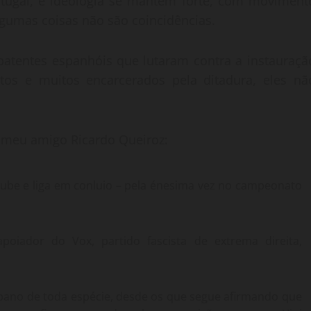
rtugal, e ideologia se mantém forte, com moviment
algumas coisas não são coincidências.
mbatentes espanhóis que lutaram contra a instauraçã
os e muitos encarcerados pela ditadura, eles nã
 meu amigo Ricardo Queiroz:
, clube e liga em conluio – pela énesima vez no campeonato
apoiador do Vox, partido fascista de extrema direita,
 pano de toda espécie, desde os que segue afirmando que