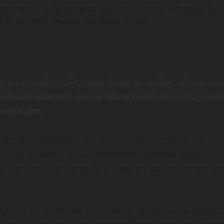
ue acontece a cada semana, não tenho como defender. Eu
a os racistas. Mesmo que longe daqui”.
 foram os mais cruéis, como foram genocidas, criaram um
culturas milenares, não se diferenciando dos portugueses
mente maior.
aram e saquearam, na América e no mundo, sempr
e outros países, a sua burguesia monarquista que s
hoje, mesmo internamente as regiões que se pretende
saram décadas sob o fascismo de Franco, a ditadur