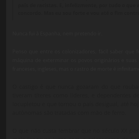
país de racistas. E, infelizmente, por tudo o q
concordo. Mas eu sou forte e vou até o fim contr
Nunca fui à Espanha, nem pretendo ir.
Penso que entre os colonizadores, fácil saber que
máquina de exterminar os povos originários e suas 
franceses, ingleses, mas o rastro de morte é infinita
O castigo é que nunca gozaram do que roub
tiveram títeres como líderes, e dependentes d
locupletou e que tornou o pais desigual, até 
autônomas são tratadas com mão de ferro.
O que não custa lembrar que no século XX pas