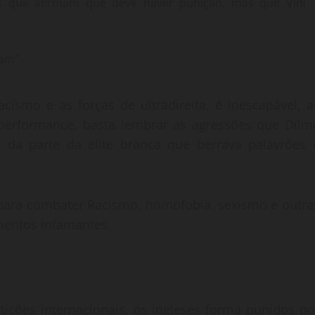
les que afirmam que deve haver punição, mas que Vini
tam”
ismo e as forças de ultradireita, é inescapável, a
 performance, basta lembrar as agressões que Dilm
da parte da elite branca que berrava palavrões 
para combater Racismo, homofobia, sexismo e outra
mentos infamantes.
ições internacionais, os ingleses forma punidos po