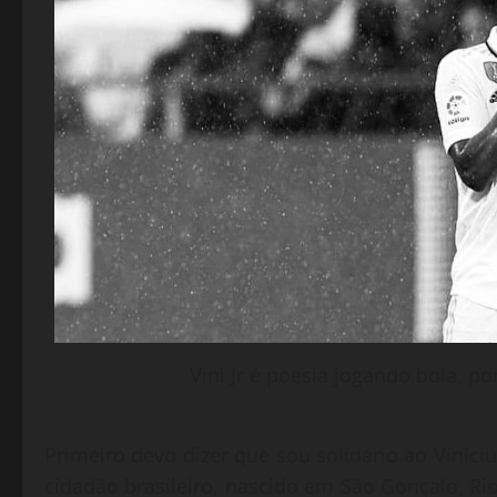
Vini Jr é poesia jogando bola, p
Primeiro devo dizer que sou solidário ao Viníciu
cidadão brasileiro, nascido em São Gonçalo, Ri