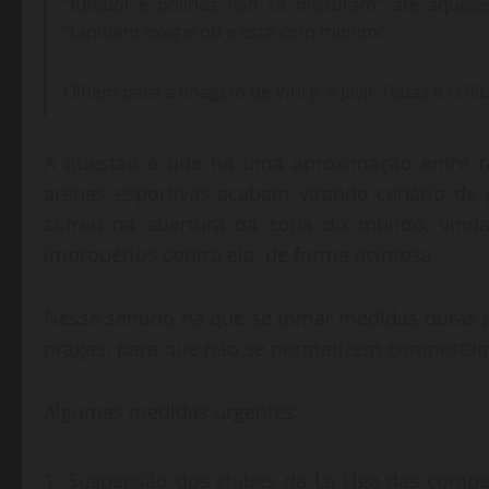
“futebol e política não se misturam” até aque
“também exagerou e está com mimimi”.
Olhem para a imagem de Vini Jr e Javir Tebas e refli
A questão é que há uma aproximação entre rac
arenas esportivas acabam virando cenário de
sofreu na abertura da copa do mundo, vinda 
impropérios contra ela, de forma acintosa.
Nesse sentido há que se tomar medidas duras 
pragas, para que não se normatizem comporta
Algumas medidas urgentes:
Suspensão dos clubes da La Liga das compet