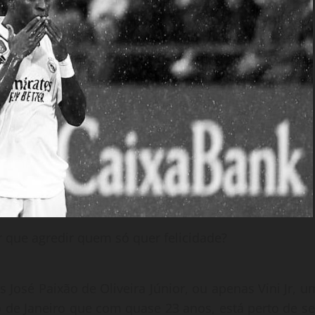
or que agredir quem só quer felicidade?
s José Paixão de Oliveira Júnior, ou apenas Vini Jr, u
o de Janeiro que com quase 23 anos, está perto de se