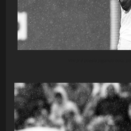
Vini Jr é poesia jogando bola, p