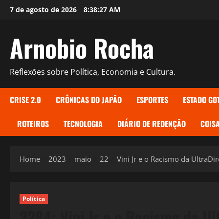
Skip
7 de agosto de 2026
8:38:28 AM
to
content
Arnobio Rocha
Reflexões sobre Política, Economia e Cultura.
CRISE 2.0
CRÔNICAS DO JAPÃO
ESPORTES
ESTADO GO
ROTEIROS
TECNOLOGIA
DIÁRIO DE REDENÇÃO
COISA
Home
2023
maio
22
Vini Jr e o Racismo da UltraDir
Política
2284: Vini Jr e o Racismo da Ult