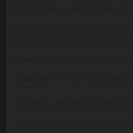
mais longevas junto com o salazarismo de Po
extremistas, de ultradireita, o que explica que 
Aqui, precisa se dizer das resistências, do co
do franquismo, que foram massacrados, mort
estariam entre os racistas atuais, ao contrário.
Voltando ao tema do Vini Jr, como bem observa
“Vini Jr foi vítima de racismo – torcida adversária
espanhol.
Javier Tebas, o presidente da Liga Espanhola, 
novamente minimizou o fato e atacou Vini Jr.
Racistas sendo racistas e ao redor, passadores de