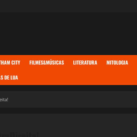
THAM CITY
FILMES&MÚSICAS
LITERATURA
MITOLOGIA
S DE LUA
eita!
raDireita!