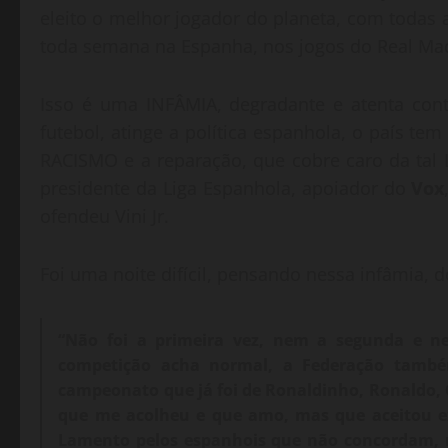
eleito o melhor jogador do planeta, com todas
toda semana na Espanha, nos jogos do Real Madr
Isso é uma INFÂMIA, degradante e atenta con
futebol, atinge a política espanhola, o país t
RACISMO e a reparação, que cobre caro da tal La
presidente da Liga Espanhola, apoiador do
Vox
ofendeu Vini Jr.
Foi uma noite difícil, pensando nessa infâmia, do
“Não foi a primeira vez, nem a segunda e ne
competição acha normal, a Federação també
campeonato que já foi de Ronaldinho, Ronaldo, C
que me acolheu e que amo, mas que aceitou e
Lamento pelos espanhois que não concordam, 