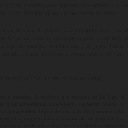
 as honras e mérito, mas que tem sido agredido quas
i, por injúria Racial, ou simplesmente Racismo.
tra os Direitos Humanos, que extrapola o campo d
em de tomar as medidas necessárias para o combate a
 Liga, dirigida por um Fascista, o Sr. Javier Tebas, 
, partido fascista de extrema direita, que minimizou 
rmi mal, acordei li a declaração de Vini Jr:
m a terceira. O racismo é o normal na La Liga. A
m e os adversários incentivam. Lamento muito. O
ristiano e Messi hoje é dos racistas. Uma nação linda,
xportar a imagem para o mundo de um país racista.
mas hoje, no Brasil, a Espanha é conhecida como um