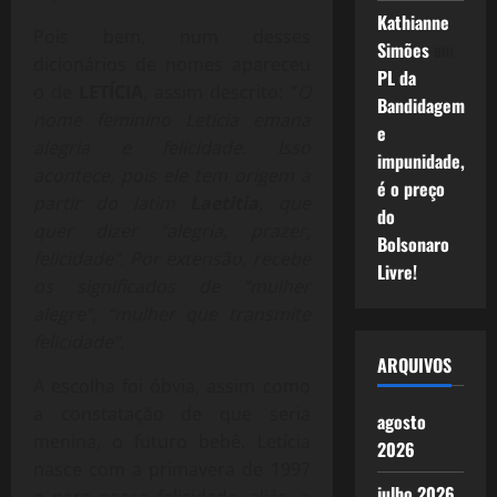
Kathianne
Pois bem, num desses
Simões
em
dicionários de nomes apareceu
PL da
o de
LETÍCIA
, assim descrito: “
O
Bandidagem
nome feminino Letícia emana
e
alegria e felicidade. Isso
impunidade,
acontece, pois ele tem origem a
é o preço
partir do latim
Laetitia
, que
do
quer dizer “alegria, prazer,
Bolsonaro
felicidade”. Por extensão, recebe
Livre!
os significados de “mulher
alegre”, “mulher que transmite
felicidade”.
ARQUIVOS
A escolha foi óbvia, assim como
a constatação de que seria
agosto
menina, o futuro bebê. Letícia
2026
nasce com a primavera de 1997
julho 2026