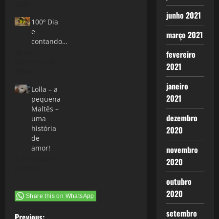
2020
junho 2021
100º Dia
e
março 2021
contando…
26 de
fevereiro
fevereiro de
2021
2019
janeiro
Lolla – a
2021
pequena
Maltês –
dezembro
uma
história
2020
de
amor!
novembro
9 de outubro
2020
de 2022
outubro
2020
Share this on WhatsApp
setembro
Previous: