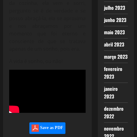
da cozinha, ela vem e sorri,
julho 2023
pergunto se é de verdade e se
posso abraçá-la, ela se aproxima
junho 2023
e nos abraçamos por um
maio 2023
momento que foi eterno e
consciente de que se tratava
abril 2023
apenas de um sonho, pois era.
março 2023
A vida é sonho, ou não!
fevereiro
2023
janeiro
2023
dezembro
2022
novembro
Save as PDF
2022