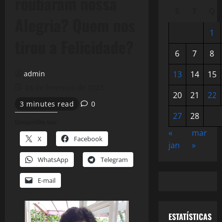
roubaram nossa
S
T
Q
Alegria? Quem nos
1
tirou a Felicidade?
6
7
8
admin
13
14
15
24 de fevereiro de 2023
20
21
22
3 minutes read
0
27
28
Compartilhe isso:
«
mar
X
Facebook
jan
»
WhatsApp
Telegram
E-mail
ESTATÍSTICAS