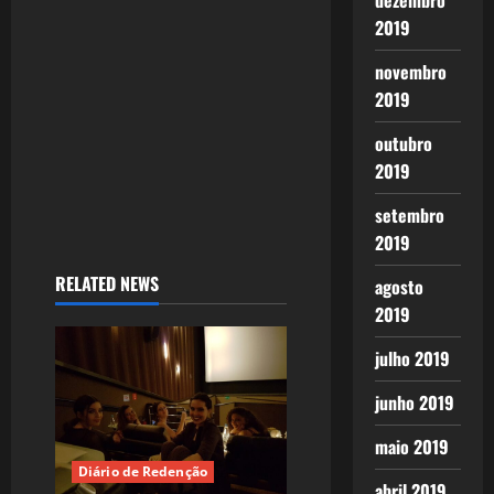
dezembro
i
2019
o
novembro
2019
n
outubro
2019
setembro
2019
RELATED NEWS
agosto
2019
julho 2019
junho 2019
maio 2019
Diário de Redenção
abril 2019