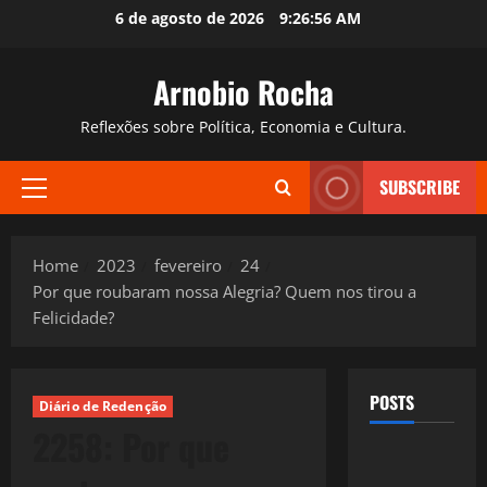
Skip
6 de agosto de 2026
9:26:57 AM
to
content
Arnobio Rocha
Reflexões sobre Política, Economia e Cultura.
SUBSCRIBE
Primary
Menu
Home
2023
fevereiro
24
Por que roubaram nossa Alegria? Quem nos tirou a
Felicidade?
POSTS
Diário de Redenção
2258: Por que