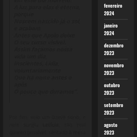
fevereiro
A luz para elas é eterna,
2024
porque
Nascem nascido já o sol,
janeiro
e acabam
2024
Antes que Apolo deixe
O seu curso visível.
dezembro
Assim façamos nossa
2023
vida um dia,
Inscientes, Lídia,
novembro
voluntariamente
2023
Que há noite antes e
após
outubro
O pouco que duramos”.
2023
setembro
2023
Por fim, veio um breve sono, e
agosto
nele surgiu
Letícia
, tão real
2023
quanto possível, sentado à mesa