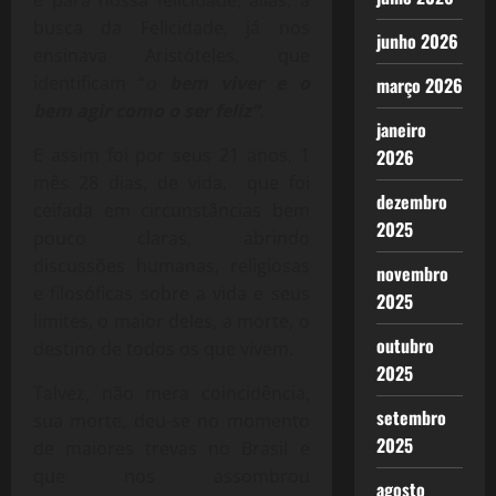
e para nossa felicidade, aliás, a
busca da Felicidade, já nos
junho 2026
ensinava Aristóteles, que
identificam “
o
bem viver e o
março 2026
bem agir como o ser feliz”
.
janeiro
E assim foi por seus 21 anos, 1
2026
mês 28 dias, de vida, que foi
dezembro
ceifada em circunstâncias bem
2025
pouco claras, abrindo
discussões humanas, religiosas
novembro
e filosóficas sobre a vida e seus
2025
limites, o maior deles, a morte, o
outubro
destino de todos os que vivem.
2025
Talvez, não mera coincidência,
setembro
sua morte, deu-se no momento
2025
de maiores trevas no Brasil e
que nos assombrou
agosto