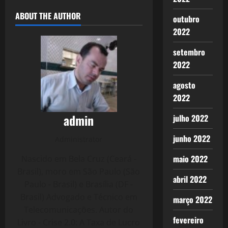
ABOUT THE AUTHOR
outubro
2022
setembro
2022
agosto
2022
admin
julho 2022
junho 2022
Administrator
maio 2022
Nascido em Bela Cruz (Ceará -
Brasil), moro em São Paulo (São
abril 2022
Paulo - Brasil) e Brasília (DF -
Brasil) Advogado e Técnico em
março 2022
Telecomunicações. Autor do
fevereiro
Livro - Crise 2.0: A Taxa de Lucro