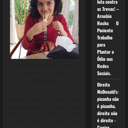
luta contra
as Trevas! –
Arnobio
Rocha
em
O
Paciente
Trabalho
para
Plantar o
Ódio nas
Redes
A felicidade estava em devorar
Sociais.
um sorvete e os olhos
brilharem.
Direito
McDonald’s:
picanha não
Ontem a noite fui dormir com
é picanha,
essas perguntas na cabeça e por
direito não
mais que tentasse, não
é direito -
conseguia pegar no sono, quase
Conjur
em