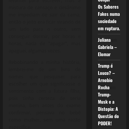
levantei para escrever, mas a
Os Sabores
mistura de cansaço e desânimo
Fakes numa
me impediam de sair da cama,
sociedade
então o jeito era ficar virando de
em ruptura.
um lado para o outro, sem
conseguir dormir, por horas e
Juliana
em
horas, nada de “apagar”, mas
Gabriela –
apaguei, algumas vezes.
Elomar
Rebobinando a minha história,
Trump é
lembrei-me de um livro de
Louco? –
nomes que pesquisei para
Arnobio
escolher um que significasse o
Rocha
em
sentimento com a futura filha,
Trump-
pois tinha certeza de seria
Musk e a
menina, bem antes do exame
Distopia: A
confirmar, pensava no bebê
Questão do
como mulher, sem uma razão
PODER!
específica.