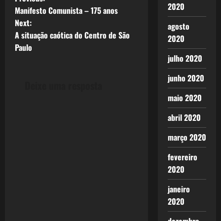
P
2020
Manifesto Comunista – 175 anos
o
Next:
agosto
A situação caótica do Centro de São
s
2020
Paulo
julho 2020
t
junho 2020
n
Deixe uma resposta
maio 2020
a
abril 2020
v
março 2020
i
fevereiro
g
2020
a
janeiro
2020
t