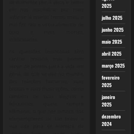
diretamente por 4 anos e teima
2025
em nos assombrar por mais
sabe-se lá quanto tempo mais, o
julho 2025
mal fez raiz e virou alimento de
junho 2025
ódio e mais mortes,
infelicidades.
maio 2025
As questões levantadas têm
abril 2025
caráter privado, mas podem
março 2025
servir de pontos para a vida em
geral, do que se vive no mundo,
fevereiro
das relações humanas, suas
2025
buscas e suas frustrações, como
também de suas alegrias e
janeiro
felicidades, quase sempre
2025
efêmeras, o que nos lembra dos
dezembro
efemerópteros de tão breve e
2024
sua luta para se eterniza de
alguma forma, assim como