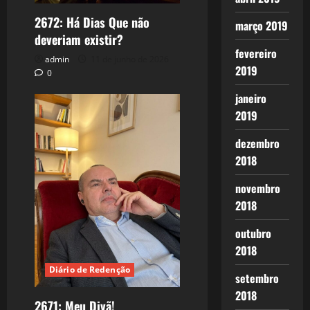
2672: Há Dias Que não
março 2019
deveriam existir?
fevereiro
admin
11 de junho de 2026
2019
0
janeiro
2019
dezembro
2018
novembro
2018
outubro
2018
Diário de Redenção
setembro
2018
2671: Meu Divã!