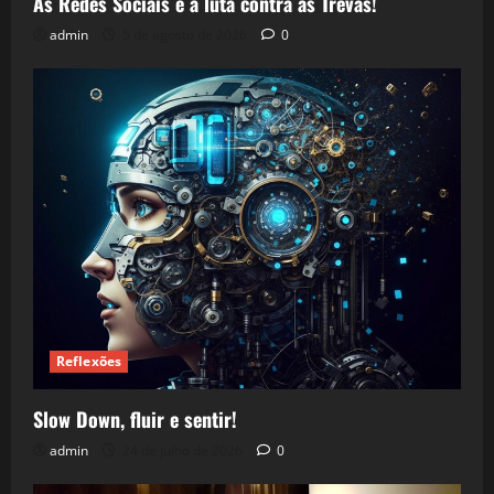
As Redes Sociais e a luta contra as Trevas!
admin
5 de agosto de 2026
0
Reflexões
Slow Down, fluir e sentir!
admin
24 de julho de 2026
0