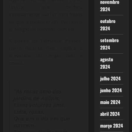
novembro
Letícia, que brilhou
2024
intensamente sua luz para todos
outubro
os que a conheceram, tiveram o
2024
privilégio de conviver com ela.
setembro
A poesia de Fernando Pessoa,
2024
como Ricardo Reis, explica a
brevidade do tempo dela e
agosto
nosso.
2024
julho 2024
junho 2024
“As rosas amo dos
jardins de Adônis,
maio 2024
Essas volucres amo,
Lídia, rosas,
abril 2024
Que em o dia em que
nascem,
março 2024
Em esse dia morrem.