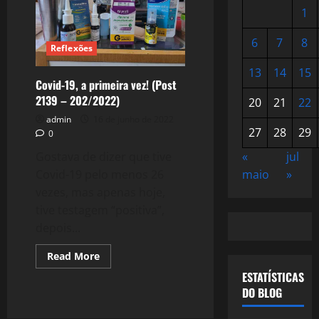
1
6
7
8
Reflexões
13
14
15
Covid-19, a primeira vez! (Post
2139 – 202/2022)
20
21
22
admin
16 de junho de 2022
27
28
29
0
«
jul
Gostava de dizer que tive
maio
»
Covid-19 pelo menos 26
vezes, mas apenas hoje,
tive testagem “positiva”,
depois...
Read
Read More
more
ESTATÍSTICAS
about
Covid-
DO BLOG
19,
a
primeira