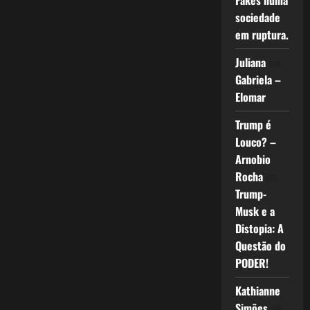
Fakes numa
sociedade
em ruptura.
Juliana
em
Gabriela –
Elomar
Trump é
Louco? –
Arnobio
Rocha
em
Trump-
Musk e a
Distopia: A
Questão do
PODER!
Kathianne
Simões
em