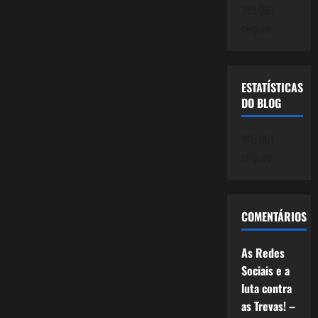
vez!
745.061
(Post
cliques
2139
–
202/2022)
ESTATÍSTICAS
DO BLOG
745.061
cliques
COMENTÁRIOS
As Redes
Sociais e a
luta contra
as Trevas! –