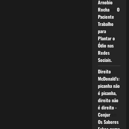
Arnobio
Rocha
em
O
Paciente
Trabalho
para
Plantar o
Ódio nas
Redes
Sociais.
Direito
McDonald’s:
picanha não
é picanha,
direito não
é direito -
Conjur
em
Os Sabores