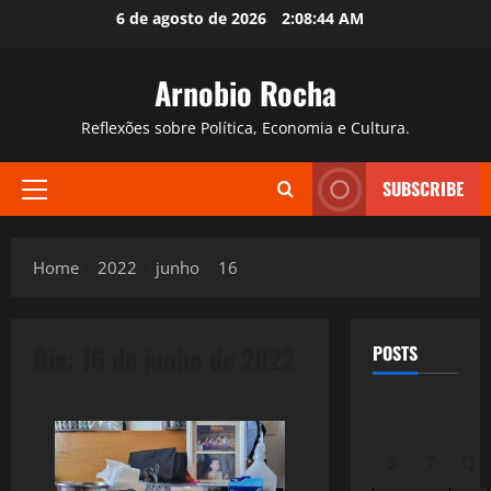
Skip
6 de agosto de 2026
2:08:45 AM
to
content
Arnobio Rocha
Reflexões sobre Política, Economia e Cultura.
SUBSCRIBE
Primary
Menu
Home
2022
junho
16
Dia:
16 de junho de 2022
POSTS
S
T
Q