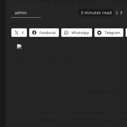
admin
14 de junho de 2022
3 minutes read
3
Compartilhe isso:
X
Facebook
WhatsApp
Telegram
Ponto Final de uma grande aventura.
Ponto Final de
A difícil decisão de por o
ponto final
neste bl
ideia é de apenas vou publicar por aqui e eve