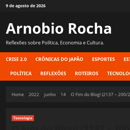
Skip
9 de agosto de 2026
to
content
Arnobio Rocha
Reflexões sobre Política, Economia e Cultura.
CRISE 2.0
CRÔNICAS DO JAPÃO
ESPORTES
ES
POLÍTICA
REFLEXÕES
ROTEIROS
TECNOLO
Home
2022
junho
14
O Fim do Blog! (2137 – 200/
Tecnologia
O Fim do Blog! (2137 – 200