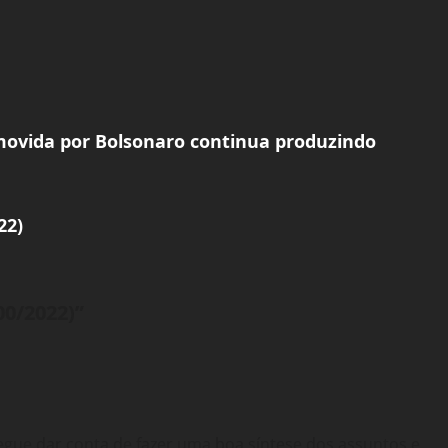
omovida por Bolsonaro continua produzindo
22)
00/2022)
”
egue dar conta de fazer uma boa síntese dos assuntos e