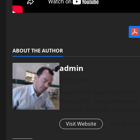
ABOUT THE AUTHOR
admin
Administrator
Nascido em Bela Cruz (Ceará - 
Brasília (DF - Brasil) Advogad
Crise 2.0: A Taxa de Lucro Rel
Visit Website
View All Post