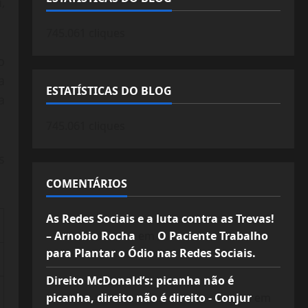
,
745.061 cliques
o
a
ESTATÍSTICAS DO BLOG
a
745.061 cliques
s
COMENTÁRIOS
As Redes Sociais e a luta contra as Trevas!
– Arnobio Rocha
em
O Paciente Trabalho
para Plantar o Ódio nas Redes Sociais.
Direito McDonald’s: picanha não é
picanha, direito não é direito - Conjur
em