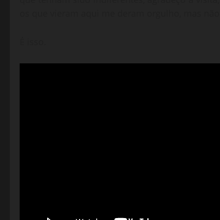
os que vieram aqui me deram orgulho, mas não
É isso.