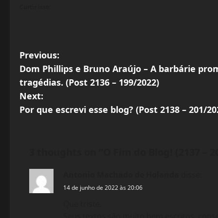
Curtir isso:
P
Previous:
Dom Phillips e Bruno Araújo – A barbárie pr
o
tragédias. (Post 2136 – 199/2022)
s
Next:
Por que escrevi esse blog? (Post 2138 – 201/20
t
n
3 thoughts on “
O Fim do Blog! (2137 – 2
a
Antonio Machado de Holanda
disse:
v
14 de junho de 2022 às 20:06
i
Que triste.
Seus textos são muito bem escritos, cons