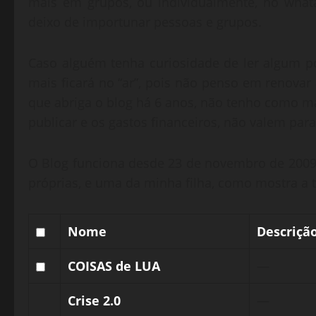
mais em grupos, ou individualmente, no w
deixo de importunar pessoas e grupos.
Caso alguém tenha curiosidade de ler algum p
mais ficará no “ar”, pois não penso em renova
que abriga o blog há 6 anos, não tenho como ma
publicar e os gastos financeiros, não valem para 
O Blog funciona desde 23 de novembro de 2009
próprias, e uma da minha filha, como mostra a t
Nome
Descriçã
Selecionar
Sem
COISAS de LUA
—
COISAS
descriç
Sem
Crise 2.0
—
de