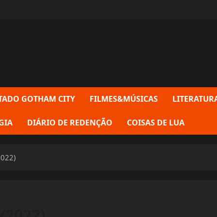
TADO GOTHAM CITY
FILMES&MÚSICAS
LITERATUR
GIA
DIÁRIO DE REDENÇÃO
COISAS DE LUA
2022)
/2022)