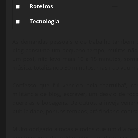
Selecionar
Sem
Roteiros
—
Roteiros
descriç
Selecionar
Sem
Tecnologia
—
Tecnologia
descriç
As demandas pessoais e de trabalho também c
blog consume um pequeno tempo, muitos não e
um post, não levo mais 10 a 15 minutos, soma
música, totalizando 30 minutos, mas não vou ma
Confesso que fui vencido pela “patrulha”, 
militância de blog, escrever, um desvio de fo
querelas e bobagens. De outros, a inveja veneno
publicidade, por uns tempos, até findar o cont
Muito obrigado a todas e todos que um dia pe
que tenham sido indiferentes, agradeço a visita