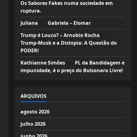
Os Sabores Fakes numa sociedade em
ruptura.
Juliana
em
Gabriela – Elomar
Trump é Louco? – Arnobio Rocha
em
Trump-Musk e a Distopia: A Questão do
PODER!
Kathianne Simões
em
PL da Bandidagem e
impunidade, é o preço do Bolsonaro Livre!
ARQUIVOS
agosto 2026
julho 2026
junho 2026