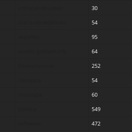
ão
cronicas-do-japao
30
ão
diario-de-redencao
54
ão
esportes
95
ão
estado-gotham-city
64
ão
filmesmusicas
252
ão
literatura
54
ão
mitologia
60
ão
politica
549
ão
reflexoes
472
ão