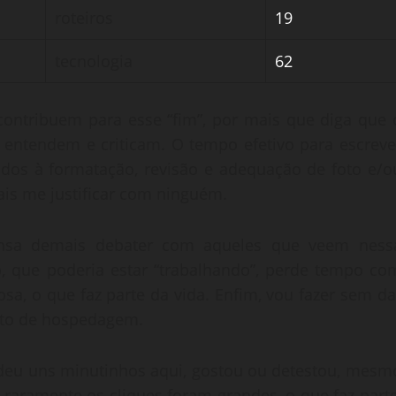
roteiros
19
ão
tecnologia
62
ão
ontribuem para esse “fim”, por mais que diga que 
ntendem e criticam. O tempo efetivo para escreve
dos à formatação, revisão e adequação de foto e/o
is me justificar com ninguém.
cansa demais debater com aqueles que veem ness
co, que poderia estar “trabalhando”, perde tempo co
sa, o que faz parte da vida. Enfim, vou fazer sem da
rato de hospedagem.
rdeu uns minutinhos aqui, gostou ou detestou, mesm
, raramente os cliques foram grandes, o que faz parte