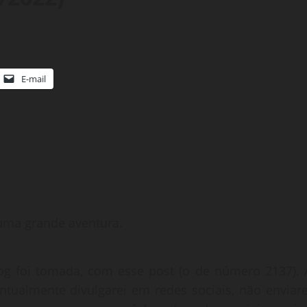
E-mail
 uma grande aventura.
og foi tomada, com esse post (o de número 2137). 
ntualmente divulgarei em redes sociais, não enviare