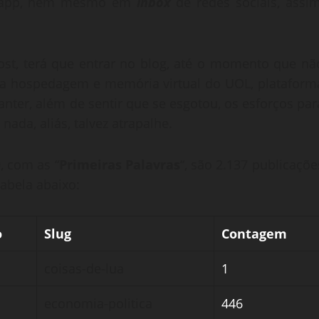
hatapp, nem mesmo em
inbox
de redes sociais, assim
ost, terá que entrar no blog, até o momento que nã
r a hospedagem e memória virtual do UOL, plataform
nter, além de sentir que se esgotou, os esforços par
nada, aliás, talvez atrapalhe.
, com as “
Primeiras Palavras
“, são 2.137 publicaçõe
abela abaixo:
o
Slug
Contagem
coisas-de-lua
1
ão
economia-politica
446