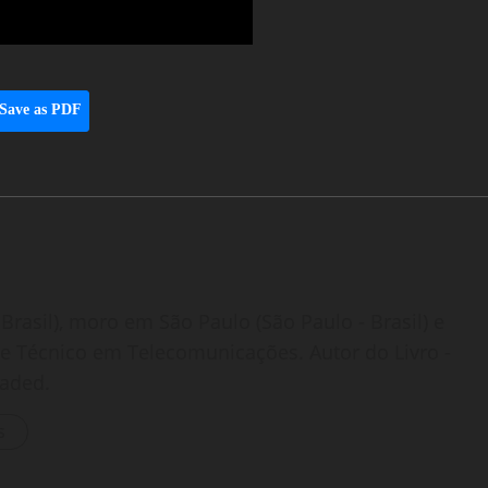
Save as PDF
Brasil), moro em São Paulo (São Paulo - Brasil) e
o e Técnico em Telecomunicações. Autor do Livro -
oaded.
s