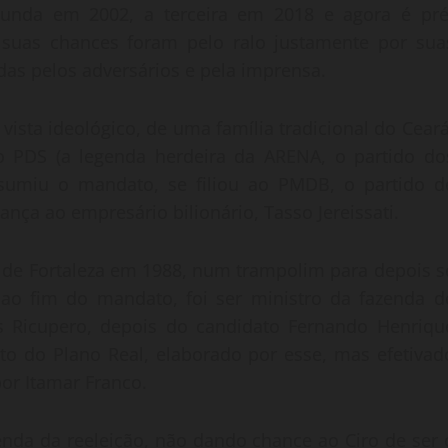
gunda em 2002, a terceira em 2018 e agora é pré
 suas chances foram pelo ralo justamente por sua
as pelos adversários e pela imprensa.
 vista ideológico, de uma família tradicional do Ceará
lo PDS (a legenda herdeira da ARENA, o partido do
sumiu o mandato, se filiou ao PMDB, o partido d
ança ao empresário bilionário, Tasso Jereissati.
ito de Fortaleza em 1988, num trampolim para depois s
ao fim do mandato, foi ser ministro da fazenda d
 Ricupero, depois do candidato Fernando Henriqu
eito do Plano Real, elaborado por esse, mas efetivad
or Itamar Franco.
a da reeleição, não dando chance ao Ciro de ser 