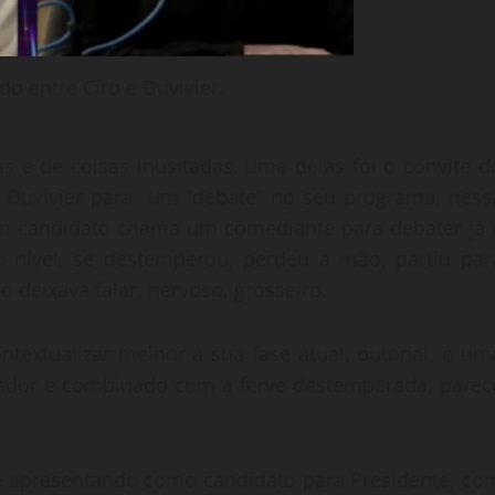
o entre Ciro e Duvivier.
s e de coisas inusitadas, uma delas foi o convite d
 Duvivier para um “debate” no seu programa, ness
m candidato chama um comediante para debater já 
 o nível, se destemperou, perdeu a mão, partiu par
o deixava falar, nervoso, grosseiro.
ontextualizar melhor a sua fase atual, outonal, e um
vador e combinado com a ferve destemperada, parec
e apresentando como candidato para Presidente, co