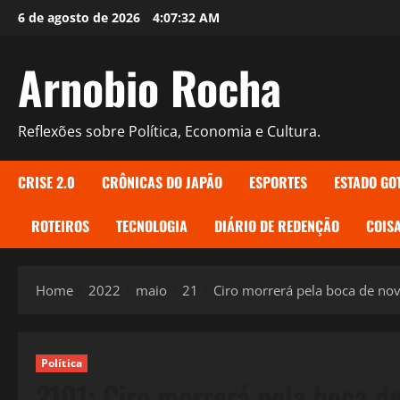
Skip
6 de agosto de 2026
4:07:33 AM
to
content
Arnobio Rocha
Reflexões sobre Política, Economia e Cultura.
CRISE 2.0
CRÔNICAS DO JAPÃO
ESPORTES
ESTADO GO
ROTEIROS
TECNOLOGIA
DIÁRIO DE REDENÇÃO
COISA
Home
2022
maio
21
Ciro morrerá pela boca de no
Política
2101: Ciro morrerá pela boca d