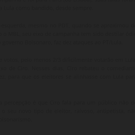
ata Lula como bandido, desde sempre.
o-esquerda, mesmo no PDT, quando se aproximou d
omo o MBL, seu eixo de campanha tem sido destilar ódi
ao governo Bolsonaro, faz dez ataques ao PT/Lula.
 votos, pelo menos 2/3 dificilmente votarão em Lula
xo de Ciro. Nesses dias, Ciro rebateu o comediant
ez, para que os eleitores se alinhasse com Lula par
a percepção é que Ciro fala para um público não d
 seu novo tipo de eleitor, raivoso, antipetista, nã
olsonarismo.