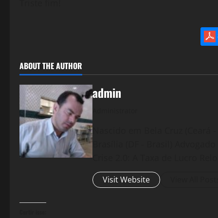
Triste fim!
ABOUT THE AUTHOR
admin
Administrator
Nascido em Bela Cruz (Ceará - 
Brasília (DF - Brasil) Advogad
Crise 2.0: A Taxa de Lucro Rel
Visit Website
View All Post
Curtir isso: