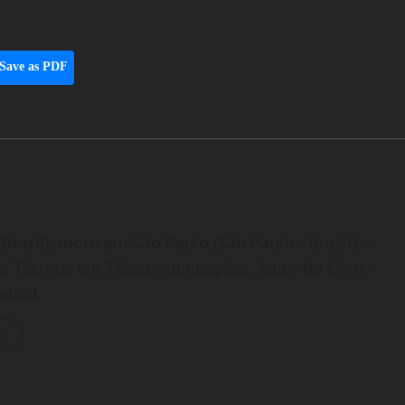
Save as PDF
Brasil), moro em São Paulo (São Paulo - Brasil) e
o e Técnico em Telecomunicações. Autor do Livro -
oaded.
s