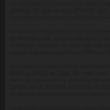
três candidaturas, a primeira em 1998, a se
candidato em 2022. As duas primeiras vezes,
declarações destemperadas, facilmente explorad
Ciro tem uma vida política errática, do ponto de
foi eleito deputado estadual muito jovem pe
milicos) em 1982, com 25 anos. Logo que as
oposição à ditadura, foi reeleito em 1986, em ali
Sob a liderança de Tasso, Ciro foi eleito prefe
eleger governador do Ceará, em 1990. Quase 
Itamar em substituição ao embaixador Rubens
Cardoso sair do ministério e ser eleito sob ef
por Ricupero e Ciro Gomes, óbvio que lançado p
Rompeu com o PSDB, pois FHC comprou a emend