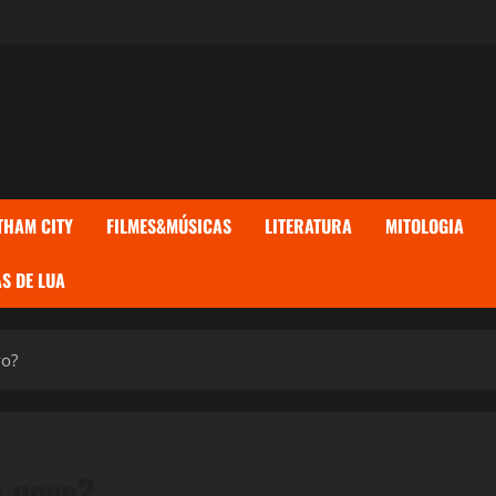
THAM CITY
FILMES&MÚSICAS
LITERATURA
MITOLOGIA
S DE LUA
vo?
e novo?