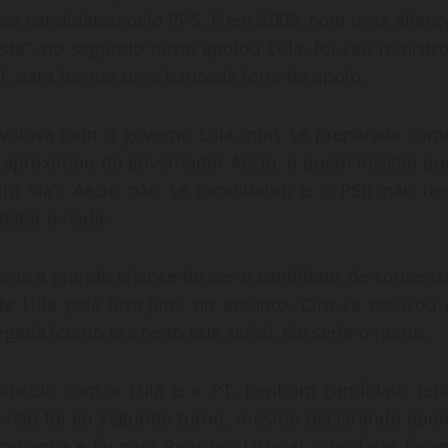
 se candidatou pelo PPS. E em 2002, com uma alianç
ista”, no segundo turno apoiou Lula, foi seu ministro
l, para formar uma bancada forte de apoio.
votava com o governo Lula, mas se preparava com
e aproximou do governador Aécio, a quem insistia qu
eira via”. Aécio não se candidatou e o PSB não de
datar a nada.
 teve a grande chance de ser o candidato de consens
e Lula pela lava-jato, no entanto, Ciro se recusou 
gada (como era certo que seria), ele seria o nome.
 vínculo com o Lula e o PT, nenhum candidato teri
e não foi ao segundo turno, mesmo declarando apoi
mpanha e foi para Paris (ou Lisboa), suas falas fora