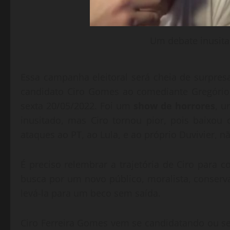
Um debate inusitad
Essa campanha eleitoral será cheia de surpresa
candidato Ciro Gomes ao comediante Gregório
sexta 20/05/2022. Foi um
show de horrores
, u
inusitado, mas Ciro tornou pior, pois baixou
ataques ao PT, ao Lula, e ao próprio Duvivier, nã
É preciso relembrar a trajetória de Ciro para c
busca por um novo público, moralista, conser
levá-la para um beco sem saída.
Ciro Ferreira Gomes vem se candidatando ou s