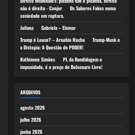
Direito McDonald’s: picanha não é picanha, direito
não é direito - Conjur
em
Os Sabores Fakes numa
sociedade em ruptura.
Juliana
em
Gabriela – Elomar
Trump é Louco? – Arnobio Rocha
em
Trump-Musk e
o
a Distopia: A Questão do PODER!
a
Kathianne Simões
em
PL da Bandidagem e
é
impunidade, é o preço do Bolsonaro Livre!
a
ARQUIVOS
a
e
agosto 2026
julho 2026
m
junho 2026