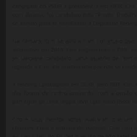
candidato do PSDB à presidência em 1998. Ciro
com Brizola, foi candidato pela “Frente Trabalh
só saindo para se candidatar a Deputado Federa
Na câmara, Ciro se alinha com um grupo que 
alternativa em 2010, Ciro migrou para o PSB, s
se lançasse candidato, uma espécie de “terc
legenda a Ciro, ele acabou não por não se candi
A terceira candidatura em 2018, pelo PDT, Ciro
das forças de centro-esquerda, com a prisão d
participar de uma chapa com Lula, caso fosse ne
Ciro e seus interlocutores avaliaram que um
chances. Com a entrada de Haddad, Ciro caiu 
ao candidato do PT, fez questão de não fazer ca