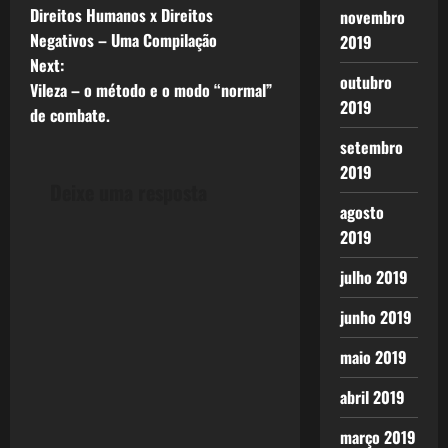
Direitos Humanos x Direitos
novembro
o
Negativos – Uma Compilação
2019
Next:
s
outubro
Vileza – o método e o modo “normal”
2019
t
de combate.
setembro
n
2019
Deixe uma resposta
a
agosto
2019
v
julho 2019
i
junho 2019
g
maio 2019
a
abril 2019
t
março 2019