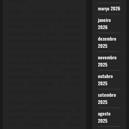
políticos.
março 2026
Dirigir assembleias, greves
estudantis, ocupação da casa do
janeiro
Diretor da ETFCE, as reuniões
2026
tensas, manter uma condução
dezembro
firme, mas democrática, dialogar
2025
com as correntes políticas, tudo
sendo aprendido na prática.
novembro
Dessa atuação fui para vice-
2025
presidência da entidade
outubro
estudantil metropolitana, com
2025
maior visibilidade e muita
responsabilidade.
setembro
2025
Depois fiz parte das articulações
nacionais e aquele garoto da
agosto
periferia, estava voando mais
2025
alto, viajando pelo Brasil,