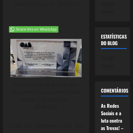
745.061
gestão Caio Augusto - 2019/2021
cliques
Share this on WhatsApp
ESTATÍSTICAS
DO BLOG
745.061
cliques
Homenagem da OAB/SP aos
COMENTÁRIOS
dirigentes das suas comissões,
gestão Caio Augusto –
As Redes
2019/2021
Sociais e a
luta contra
Umas das melhores coisas que
as Trevas! –