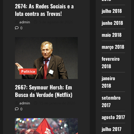
2674: As Redes Sociais e a
julho 2018
luta contra as Trevas!
junho 2018
admin
5 de agosto de 2026
0
maio 2018
março 2018
fevereiro
2018
Política
janeiro
2018
2667: Seymour Hersh: Em
Busca da Verdade (Netflix)
setembro
admin
15 de janeiro de 2026
2017
0
agosto 2017
julho 2017