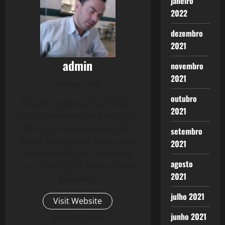
janeiro
2022
dezembro
2021
admin
novembro
2021
Administrator
outubro
Nascido em Bela Cruz (Ceará -
2021
Brasil), moro em São Paulo (São
Paulo - Brasil) e Brasília (DF -
setembro
Brasil) Advogado e Técnico em
2021
Telecomunicações. Autor do
agosto
Livro - Crise 2.0: A Taxa de Lucro
2021
Reloaded.
julho 2021
Visit Website
junho 2021
View All Posts