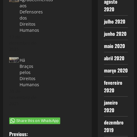
agosto
aos
2020
Defensores
dos
julho 2020
Direitos
Humanos
junho 2020
17 de
dezembro de
maio 2020
2021
abril 2020
Há
Braços
março 2020
pelos
Direitos
fevereiro
Humanos
2020
30 de
novembro de
janeiro
2021
2020
Share this on WhatsApp
dezembro
2019
P
Previous: