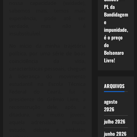
nossa capacidade (vaidade),
PL da
sabemos mais, temos mais
Bandidagem
experiência, pode até ser
e
verdade, mas não é
impunidade,
insubstituível.
é o preço
do
No início da minha trajetória
Bolsonaro
política, por uma série de boas
Livre!
coincidência da vida,
características pessoais, cheguei
à liderança do movimento
estudantil na Escola Técnica
ARQUIVOS
Federal do Ceará, fui o
presidente do Grêmio Livre, a
agosto
reconstrução dele, após a
2026
ditadura, era muito jovem,
julho 2026
aquela adrenalina e muito
estudo, debate e embates
junho 2026