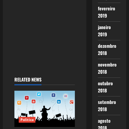
i
fevereiro
o
2019
n
janeiro
2019
dezembro
2018
novembro
2018
RELATED NEWS
outubro
2018
setembro
2018
agosto
Política
2018