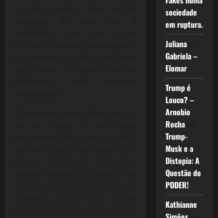
Fakes numa
e uma honra, mas jamais
sociedade
esquecer de que isso é
em ruptura.
transitório, que em algum
Juliana
em
momento seremos substituídos,
Gabriela –
que outros (as) virão para fazer
Elomar
algo mais e quanto melhor
deixarmos, mais seremos
Trump é
respeitados.
Louco? –
Arnobio
O momento mais difícil não é o
Rocha
em
de se chegar a um cargo
Trump-
importante, mas o de sair dele,
Musk e a
de dar o lugar, isso mexe com
Distopia: A
nossas fraquezas humanas,
Questão do
nossas vaidades, a sensação de
PODER!
vazio, muitas vezes se sentir
preterido, ou de que houve
Kathianne
qualquer injustiça, de que, por
Simões
em