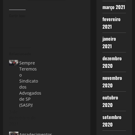
março 2021
Curtir isso:
fevereiro
2021
janeiro
2021
Relacionado
dezembro
Sempre
2020
Teremos
o
novembro
Sindicato
2020
dos
Advogados
outubro
de SP
2020
(SASP)!
3 de
setembro
dezembro de
2021
2020
Agradecimentos