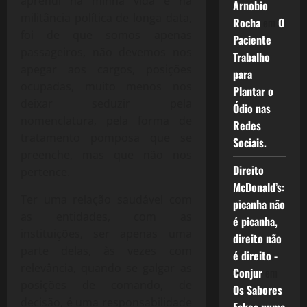
aprendi na minha vida e na
Arnobio
militância política de longa data,
Rocha
em
O
foi de que somos apenas
Paciente
passageiros, não devemos nos
Trabalho
apegar aos cargos, posições
para
ocupadas, muito menos nos
Plantar o
deixar seduzir pela
Ódio nas
nomenclatura, pela forma de
Redes
tratamento pomposa que se
Sociais.
preenche, mas que não nos
Direito
pertence.
McDonald’s:
Ter uma relação saudável com
picanha não
as entidades, com as
é picanha,
instituições, ser apenas uma
direito não
parte delas, às vezes com
é direito -
relevância, quando se galgar as
Conjur
em
posições de comando, de
Os Sabores
decisão, é uma responsabilidade