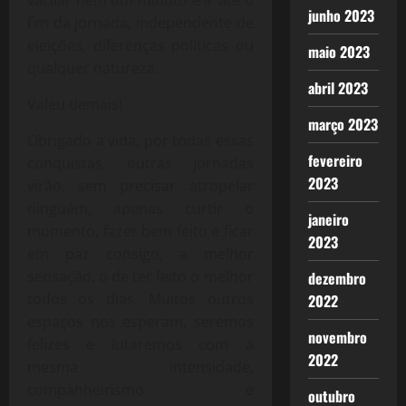
junho 2023
fim da jornada, independente de
eleições, diferenças políticas ou
maio 2023
qualquer natureza.
abril 2023
Valeu demais!
março 2023
Obrigado a vida, por todas essas
fevereiro
conquistas, outras jornadas
2023
virão, sem precisar atropelar
ninguém, apenas curtir o
janeiro
momento, fazer bem feito e ficar
2023
em paz consigo, a melhor
sensação, o de ter feito o melhor
dezembro
todos os dias. Muitos outros
2022
espaços nos esperam, seremos
novembro
felizes e lutaremos com a
2022
mesma intensidade,
companheirismo e
outubro