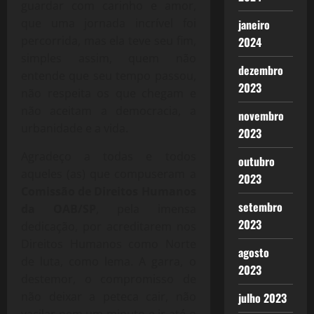
guardar com carinho e amor,
que uma jornada incrível foi
janeiro
percorrida, mas ela teve seu fim,
2024
simples assim, quem não
dezembro
entende que seu tempo passou,
2023
não respeita os que chegam e
não aceitam a democracia, a
novembro
urbanidade e a vida.
2023
Agradeço a todas e todos
outubro
aqueles (as) que compuseram a
2023
Comissão de Direitos Humanos
setembro
da OAB/SP
, pela imensa
2023
dedicação, por acreditarem nos
Direitos Humanos como Norte
agosto
de luta, como lema. A garra, o
2023
destemor, o compromisso de
não deixar a peteca cair, não
julho 2023
vacilar nem um minuto e ir até o