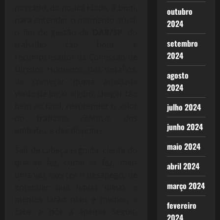
passado, da pouca idade, é bom,
outubro
para entender o momento atual,
2024
o fim de gestão da
OAB/SP
, do
setembro
trabalho tão bom e
2024
recompensador da Comissão de
Direitos Humanos, dos desafios,
agosto
de começar numa atividade
2024
vindo de lugar algum, chegar tão
bem ao final, reaprender o valor
julho 2024
do trabalho coletivo, dos
junho 2024
embates e das disputas.
maio 2024
Sair de cabeça erguida, ciente do
que se fez, como se fez, mais
abril 2024
uma vez exercer o desapego, de
março 2024
entender que novas ideias e
mentes farão mais e melhor, e
fevereiro
cabe a nós a apenas seguir,
2024