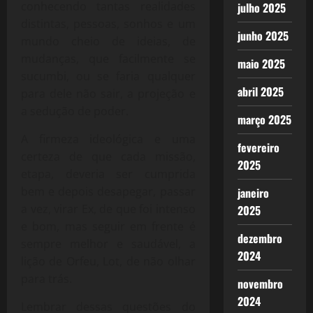
conhecendo tantas realidades
julho 2025
distintas, pessoas, sonhos e um
junho 2025
mundo cheio de ideias, de
mudanças, que facilmente se
maio 2025
sucumbi, ou se faria qualquer
abril 2025
para dele não sair, a projeção e
a sedução de poder.
março 2025
A firmeza ideológica e uma
fevereiro
certeza de que cada missão,
2025
etapa, deveria ser cumprida
bem e depois desapegar, passar
janeiro
a vez, virar Ex, de que foi intenso
2025
e bom, mas seguir em frente é
dezembro
sempre melhor e saudável, a
2024
lição de Orfeu, Lot, de não olhar
para trás.
novembro
2024
Lembrar dessas questões do