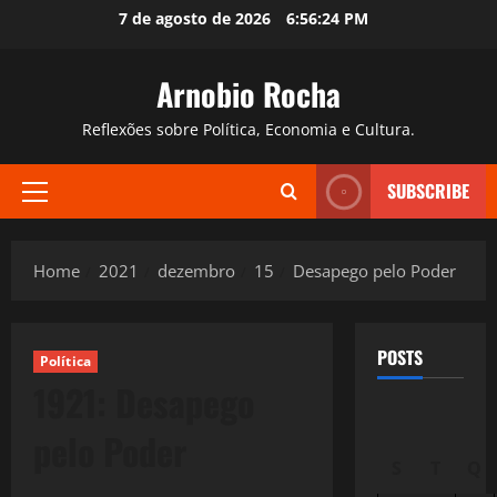
Skip
7 de agosto de 2026
6:56:25 PM
to
content
Arnobio Rocha
Reflexões sobre Política, Economia e Cultura.
SUBSCRIBE
Primary
Menu
Home
2021
dezembro
15
Desapego pelo Poder
POSTS
Política
1921: Desapego
pelo Poder
S
T
Q