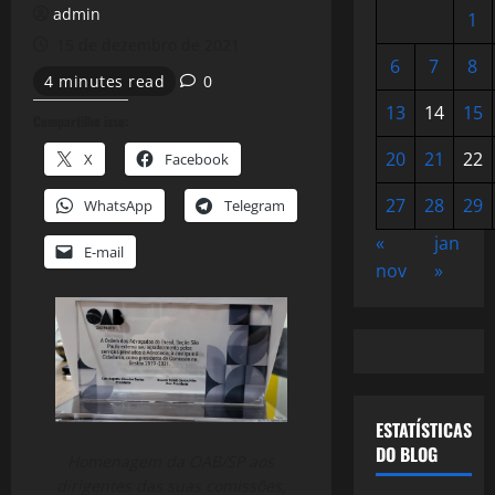
admin
1
15 de dezembro de 2021
6
7
8
4 minutes read
0
13
14
15
Compartilhe isso:
20
21
22
X
Facebook
27
28
29
WhatsApp
Telegram
«
jan
E-mail
nov
»
ESTATÍSTICAS
DO BLOG
Homenagem da OAB/SP aos
dirigentes das suas comissões,