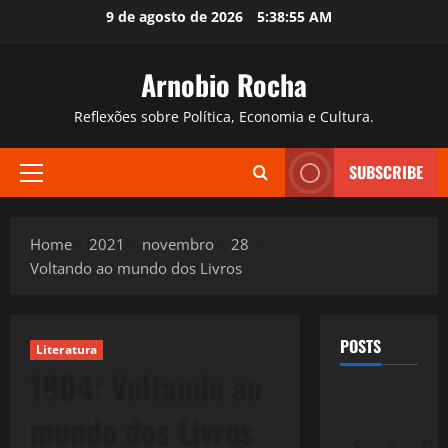
Skip
9 de agosto de 2026
5:38:56 AM
to
content
Arnobio Rocha
Reflexões sobre Política, Economia e Cultura.
SUBSCRIBE
Primary
Menu
Home
2021
novembro
28
Voltando ao mundo dos Livros
POSTS
Literatura
1904: Voltando ao
mundo dos Livros
S
T
Q