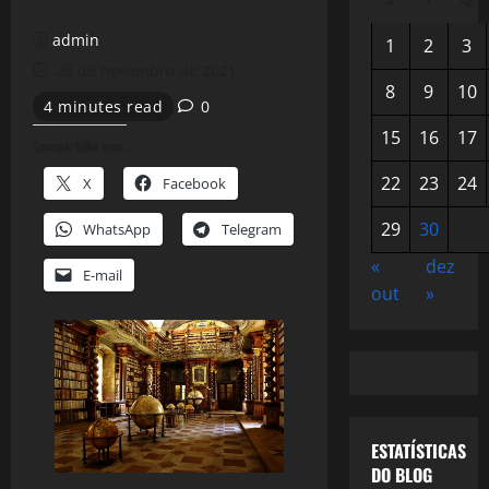
admin
1
2
3
28 de novembro de 2021
8
9
10
4 minutes read
0
15
16
17
Compartilhe isso:
22
23
24
X
Facebook
29
30
WhatsApp
Telegram
«
dez
E-mail
out
»
ESTATÍSTICAS
DO BLOG