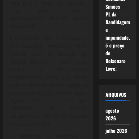
meu guia e fonte de consulta,
Simões
em
uma parte desses
PL da
apontamentos viraram posts
Bandidagem
desse blog.
e
impunidade,
A intimidade com Shakespeare,
é o preço
por exemplo, tornou-se mais
do
intensa com as leituras de
Bolsonaro
Harold Bloom, e com suas
Livre!
análises, obra a obra, foram
fundamentais para que lesse
toda a obra do bardo inglês, e
depois relesse, por muitos anos,
ARQUIVOS
algumas delas, pois tinha que
confrontar as minhas
agosto
perspectivas com as do grande
2026
professor de Yale.
julho 2026
A mitologia, a teogonia, a