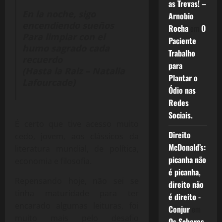
as Trevas! –
En la noche, sigo
Arnobio
encendiendo sueños
Rocha
em
O
Para limpiar con el
Paciente
humo sagrado cada
Trabalho
recuerdo
para
(Hasta la Raiz – Natalia
Plantar o
Lafourcade)
Ódio nas
Redes
Sociais.
É certo que tive acesso muito
Direito
cedo, jovem, aos clássicos da
McDonald’s:
literatura mundial, de política,
picanha não
economia e filosofia.
é picanha,
Repensando hoje, não sei se
direito não
tinha maturidade para ter
é direito -
encarado algumas leituras, foi
Conjur
em
muito mais pelo desafio
Os Sabores