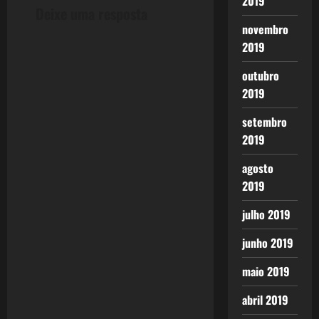
t
2019
Deixe uma resposta
n
novembro
2019
a
outubro
v
2019
i
setembro
2019
g
agosto
a
2019
t
julho 2019
i
junho 2019
o
maio 2019
n
abril 2019