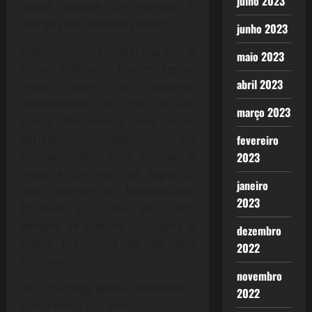
julho 2023
cipoal gigante de normas e
códigos dos sistema jurídico.
junho 2023
Entretanto, a literatura, é
maio 2023
primordialmente prazer, tesão,
abril 2023
muito além do aspecto
instrumental, ou que se use
março 2023
como ferramenta nos mais
variados campos do
fevereiro
conhecimento, ler é sonhar, é
2023
viajar e conhecer os aspectos
janeiro
mais íntimos da humanidade.
2023
Escrever é o seu par, nem
sempre se une os dois, pois é
dezembro
muito mais fácil ler do que
2022
escrever.
novembro
Aqui, no blog, apenas tentamos.
2022
Voltaremos aos livros.