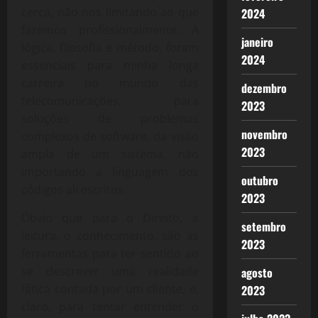
cerca, não nos limitando ao que
2024
fazemos profissionalmente. A
janeiro
lógica, filosofia e método, foram
2024
essenciais para minha longa
carreira no mundo das
dezembro
telecomunicações, para
2023
soluções de problemas
novembro
complexos de software, da visão
2023
ampla de um sistema, não
importando a linguagem dos
outubro
códigos ali escritos.
2023
Óbvio que para o Direito, a
setembro
leitura, o conhecimento, são as
2023
ferramentas para ter sentido ao
se descrever uma realidade
agosto
fática contada por um cliente, e,
2023
claro, para tentar entender o