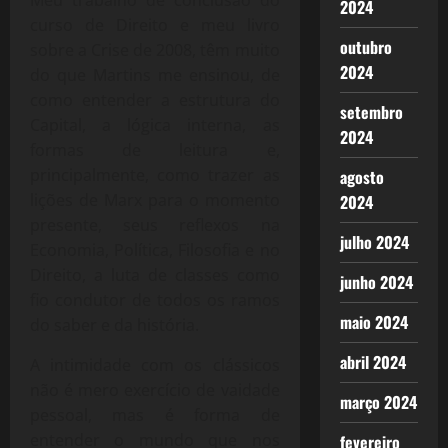
Meu trabalho de conclusão do
2024
curso de Direito e meu livro
outubro
sobre a Crise de 2008, têm muito
2024
do que Martins me ensinou, de
como entender a estrutura do
setembro
Capital, a lógica interna, as
2024
formas de leitura e,
principalmente, como trazer as
agosto
lições de Marx para o momento
2024
presente, seus reflexos na
julho 2024
Economia, Política, Filosofia e no
Direito, a luta de classes como
junho 2024
fio condutor de todos os ramos
maio 2024
do saber e da história.
abril 2024
A intimidade com os clássicos
não é mero exercício de vaidade
março 2024
pessoal, mas é forma de
entender o mundo que nos
fevereiro