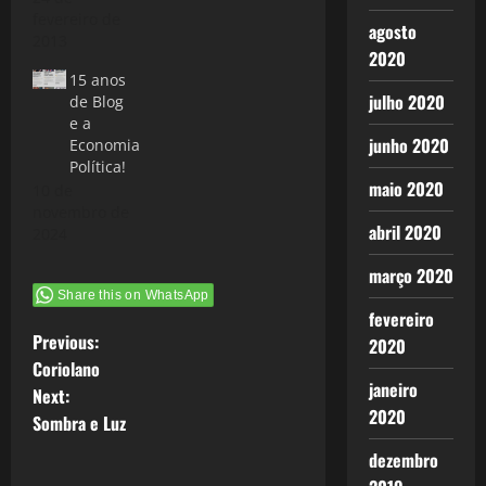
fevereiro de
forma quase
agosto
2013
que natural,
2020
surgiu para
15 anos
atender
julho 2020
de Blog
algumas
e a
demandas
junho 2020
Economia
individuais,
Política!
que seria
maio 2020
10 de
tornar
novembro de
eletrônico
abril 2020
2024
antigos
rascunhos de
março 2020
resumos e
Share this on WhatsApp
análises de
fevereiro
livros
P
Previous:
2020
clássicos
Coriolano
que…
o
janeiro
Next:
2020
Sombra e Luz
s
dezembro