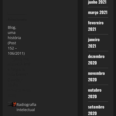
junho 2021
março 2021
Relacionado
fevereiro
Blog,
2021
uma
história
janeiro
(Post
2021
152 –
106/2011)
dezembro
"Deus me
2020
acuda! A arte
é longa, a
novembro
vida breve."
2020
(Fausto -
Goethe) Este
11 de
outubro
pequeno
novembro de
espaço foi
2011
2020
sendo
Radiografia
construído
setembro
Intelectual
nestes dois
2020
24 de
anos de