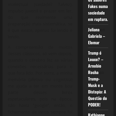
intelectual (vaidade? Talvez),
Fakes numa
impulso juvenil e prazer em ler,
sociedade
do que realmente uma
em ruptura.
preparação mais sistemática, se
Juliana
em
é que existe, apenas fui lendo e
Gabriela –
lendo.
Elomar
A compreensão de muitos
Trump é
desses clássicos, só vem depois,
Louco? –
quando o cérebro fez as várias
Arnobio
conexões necessárias para o
Rocha
em
que fora lido. Por sorte, a minha
Trump-
memória (afetiva ou cognitiva)
Musk e a
me ajuda a ter em mente boa
Distopia: A
parte desses livros
Questão do
espetaculares, pois na época,
PODER!
não havia “google”, então, o
fichamento de livros sempre foi
Kathianne