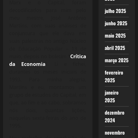
Marx e o Capital, foram
decodificados para mim pelo
julho 2025
meu mestre, José Antônio
junho 2025
Martins, com suas análises de
conjuntura que ele dava em
maio 2025
suas palestras no antigo Núcleo
abril 2025
de Educação Popular – 13 de
maio, depois no boletim “
Crítica
março 2025
da Economia
“. Li e fichei,
durantes os meses iniciais de
fevereiro
1993. Para minha alegria,
2025
Martins e eu, montamos um
janeiro
grupo de estudos do Capital, em
2025
que, ao fim e ao cabo, sobramos
nós dois, quantas lições,
dezembro
naquelas sexta-feiras do ano de
2024
1995.
novembro