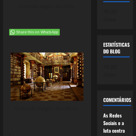
O mundo mágico dos livros.
745.061
cliques
Share this on WhatsApp
ESTATÍSTICAS
DO BLOG
745.061
cliques
COMENTÁRIOS
O mundo mágico dos livros.
As Redes
Sociais e a
luta contra