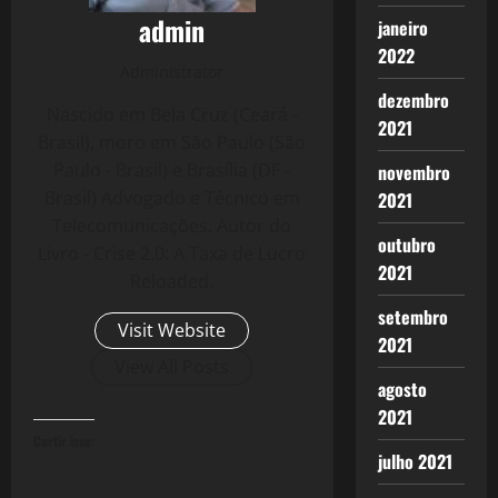
admin
janeiro
2022
Administrator
dezembro
Nascido em Bela Cruz (Ceará -
2021
Brasil), moro em São Paulo (São
Paulo - Brasil) e Brasília (DF -
novembro
Brasil) Advogado e Técnico em
2021
Telecomunicações. Autor do
outubro
Livro - Crise 2.0: A Taxa de Lucro
2021
Reloaded.
setembro
Visit Website
2021
View All Posts
agosto
2021
Curtir isso:
julho 2021