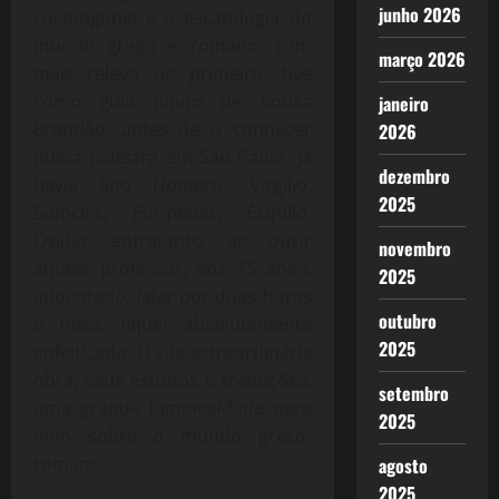
junho 2026
cosmogonia e a escatologia do
mundo grego e romano, com
março 2026
mais relevo no primeiro, tive
como guia Junito de Sousa
janeiro
Brandão, antes de o conhecer
2026
numa palestra em São Paulo, já
dezembro
havia lido Homero, Virgilio,
2025
Sófocles, Eurípedes, Ésquilo,
Ovídio, entretanto, ao ouvir
novembro
aquele professor, aos 75 anos,
2025
adoentado, falar por duas horas
outubro
e meia, fiquei absolutamente
2025
enfeitiçado. Li sua extraordinária
obra, seus estudos e traduções,
setembro
uma grande luminosidade para
2025
mim sobre o mundo greco-
romano.
agosto
2025