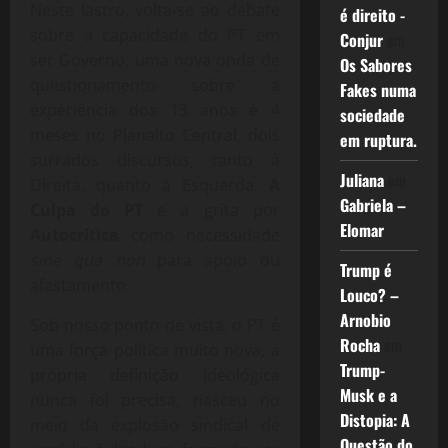
Neste lastro, volta-se ao debate
é direito -
sobre a capacidade do PT em
Conjur
em
ser Governo, uma nova onda de
Os Sabores
questionamento sobre a
Fakes numa
experiência dos 13 anos e 4
sociedade
meses no Planalto Central, dois
em ruptura.
surrados discursos, tanto à
Juliana
em
Direita, quanto à Esquerda:
A
Gabriela –
Culpa do PT
e a grita por
Elomar
Autocrítica
como necessidade
sine qua non
para apoio ou
Trump é
afastamento.
Louco? –
Arnobio
Sob nosso ponto de vista, o PT é
Rocha
em
uma força política muito nova, a
Trump-
própria definição ideológica
Musk e a
nunca foi precisa, nasceu no
Distopia: A
meio da explosão sindical de
Questão do