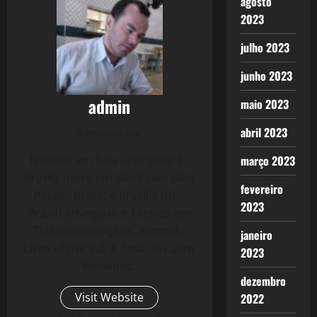
agosto
2023
julho 2023
junho 2023
admin
maio 2023
abril 2023
Administrator
março 2023
Nascido em Bela Cruz (Ceará -
Brasil), moro em São Paulo (São
fevereiro
Paulo - Brasil) e Brasília (DF -
2023
Brasil) Advogado e Técnico em
Telecomunicações. Autor do
janeiro
Livro - Crise 2.0: A Taxa de Lucro
2023
Reloaded.
dezembro
Visit Website
2022