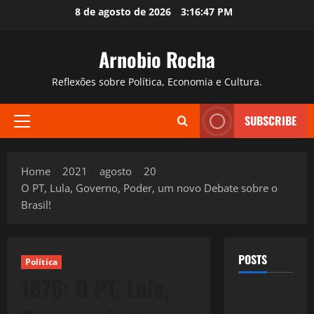
Skip
8 de agosto de 2026
3:16:48 PM
to
content
Arnobio Rocha
Reflexões sobre Política, Economia e Cultura.
SUBSCRIBE
Primary
Menu
Home
2021
agosto
20
O PT, Lula, Governo, Poder, um novo Debate sobre o
Brasil!
POSTS
Política
1876: O PT, Lula,