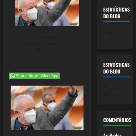
ESTATÍSTICAS
DO BLOG
745.061
Lula volta a viajar pelo Brasil, 2022
cliques
está chegando e novos embates se
aproximam.
ESTATÍSTICAS
DO BLOG
Share this on WhatsApp
745.061
cliques
COMENTÁRIOS
As Redes