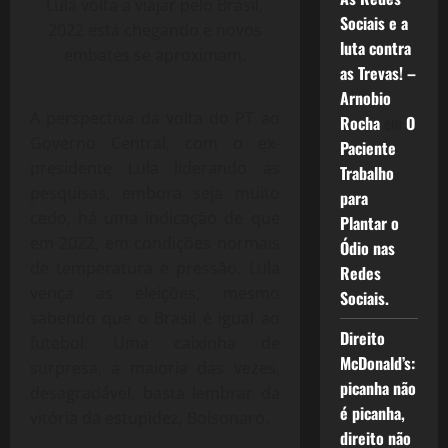
Lula volta a viajar pelo Brasil,
Sociais e a
2022 está chegando e novos
luta contra
embates se aproximam.
as Trevas! –
Arnobio
A perspectiva da volta do PT ao
Rocha
em
O
Governo Central, com o ex-
Paciente
presidente Lula liderando as
Trabalho
pesquisas, embora seja muito
para
cedo, há uma indicação de que
Plantar o
em 2022, em condições normais
Ódio nas
de temperatura e pressão, Lula
Redes
vença as eleições, mesmo
Sociais.
sabendo que o Brasil é igual ao
Direito
futebol: Uma caixinha de
McDonald’s:
surpresa, a maioria das vezes,
picanha não
desagradável, basta lembrar da
é picanha,
vitória da estupidez, Bolsonaro.
direito não