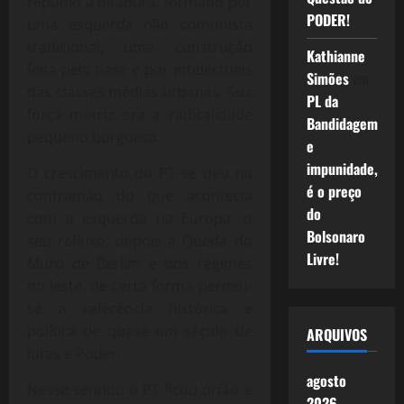
repúdio à ditadura, formado por
PODER!
uma esquerda não comunista
tradicional, uma construção
Kathianne
feita pela base e por intelectuais
Simões
em
das classes médias urbanas. Sua
PL da
força motriz era a radicalidade
Bandidagem
pequeno burguesa.
e
impunidade,
O crescimento do PT se deu na
é o preço
contramão do que acontecia
do
com a esquerda na Europa, o
Bolsonaro
seu refluxo, depois a Queda do
Livre!
Muro de Berlim e dos regimes
do leste, de certa forma perdeu-
se a referência histórica e
política de quase um século de
ARQUIVOS
lutas e Poder.
agosto
Nesse sentido o PT ficou órfão e
2026