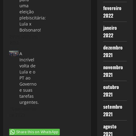
uma
fevereiro
eleição
2022
plebiscitária:
Lula x
janeiro
Bolsonaro!
2022
29 de abril de
2022
dezembro
A
2021
Incrível
volta de
novembro
Lula e o
2021
PT ao
Governo
outubro
e suas
2021
tarefas
urgentes.
setembro
15 de janeiro
2021
de 2023
agosto
Share this on WhatsApp
2021