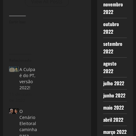
View All Posts
novembro
2022
Curtir isso:
outubro
2022
setembro
2022
Relacionado
agosto
A Culpa
2022
é do PT,
versão
julho 2022
2022!
11 de maio
junho 2022
de 2022
maio 2022
O
Cenário
abril 2022
Eleitoral
caminha
março 2022
para