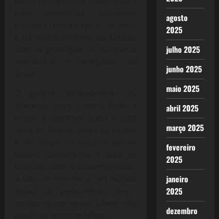
como também não mexer com a
base econômica, promover
agosto
embates com o Capital, no lucro
2025
e na funcionamento do Estado,
julho 2025
com os privilégios da Burguesia
reacionária e mesquinha do
junho 2025
Brasil.
maio 2025
O próprio entendimento da
diferença entre o que é Poder e
abril 2025
o que é Governo, levou a uma
março 2025
série de ilusões sobre os limites
e ao apego ao republicanismo
fevereiro
estéril. Obviamente a falta de
2025
traquejo com o Governo/Poder,
janeiro
a falta de referência, um mundo
2025
quase de pensamento único,
explica muita coisa, talvez não
dezembro
justifique todas as falhas.