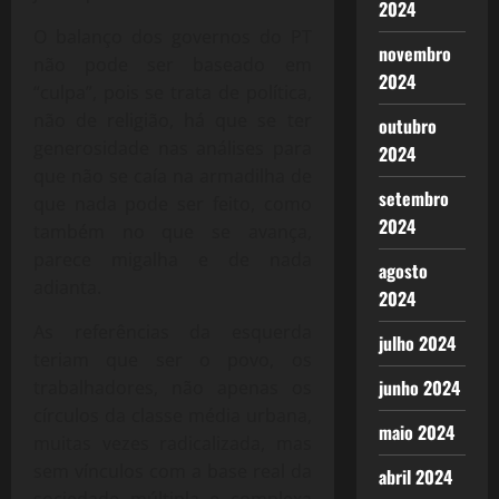
2024
O balanço dos governos do PT
novembro
não pode ser baseado em
2024
“culpa”, pois se trata de política,
não de religião, há que se ter
outubro
generosidade nas análises para
2024
que não se caía na armadilha de
setembro
que nada pode ser feito, como
2024
também no que se avança,
parece migalha e de nada
agosto
adianta.
2024
As referências da esquerda
julho 2024
teriam que ser o povo, os
junho 2024
trabalhadores, não apenas os
círculos da classe média urbana,
maio 2024
muitas vezes radicalizada, mas
sem vínculos com a base real da
abril 2024