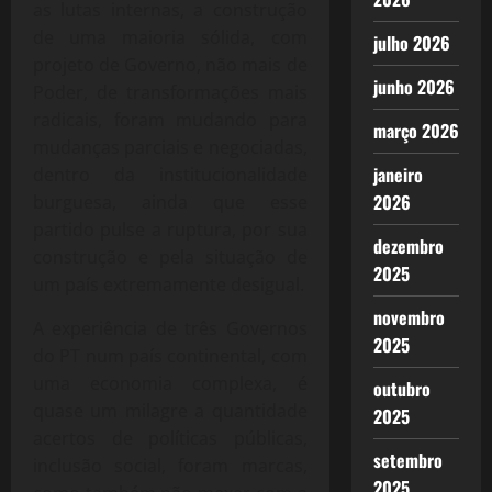
as lutas internas, a construção
de uma maioria sólida, com
julho 2026
projeto de Governo, não mais de
junho 2026
Poder, de transformações mais
radicais, foram mudando para
março 2026
mudanças parciais e negociadas,
janeiro
dentro da institucionalidade
2026
burguesa, ainda que esse
partido pulse a ruptura, por sua
dezembro
construção e pela situação de
2025
um país extremamente desigual.
novembro
A experiência de três Governos
2025
do PT num país continental, com
uma economia complexa, é
outubro
quase um milagre a quantidade
2025
acertos de políticas públicas,
setembro
inclusão social, foram marcas,
2025