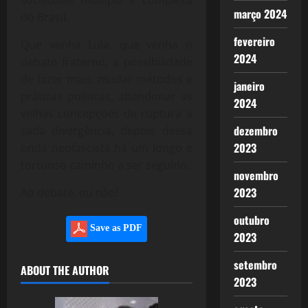
sociedade múltipla e complexa
março 2024
do Brasil.
fevereiro
Que venha Lula, que venha o
2024
debate fraterno, a possibilidade
de fazer mais, mudar métodos e
janeiro
práticas políticas, abandonar as
2024
velhas concepções de ruptura a
dezembro
cada divergência, depois dessa
2023
onda neofascista há um longo e
tortuoso caminho a ser seguido.
novembro
2023
Ao debate, ou não!
outubro
Save as PDF
2023
setembro
ABOUT THE AUTHOR
2023