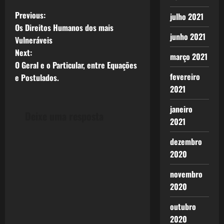
P
Previous:
julho 2021
Os Direitos Humanos dos mais
o
junho 2021
Vulneráveis
Next:
s
março 2021
O Geral e o Particular, entre Equações
fevereiro
t
e Postulados.
2021
n
janeiro
Deixe uma resposta
a
2021
v
dezembro
2020
i
novembro
g
2020
a
outubro
2020