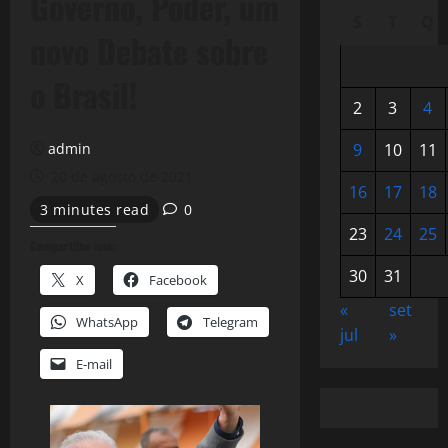
Governo, Poder, um
S
T
Q
novo Debate sobre
o Brasil!
2
3
4
admin
9
10
11
20 de agosto de 2021
16
17
18
3 minutes read
0
23
24
25
Compartilhe isso:
30
31
X
Facebook
«
set
WhatsApp
Telegram
jul
»
E-mail