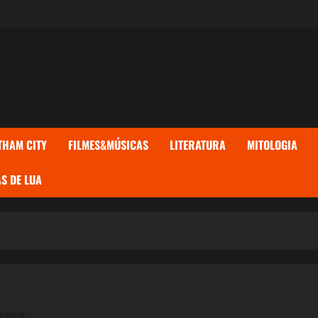
THAM CITY
FILMES&MÚSICAS
LITERATURA
MITOLOGIA
S DE LUA
nça