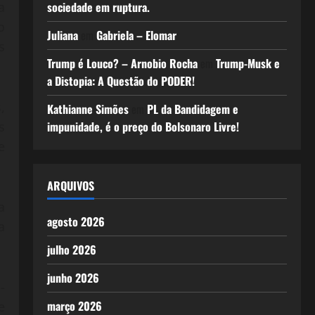
a
sociedade em ruptura.
o
Juliana
em
Gabriela – Elomar
s
Trump é Louco? – Arnobio Rocha
em
Trump-Musk e
a Distopia: A Questão do PODER!
,
Kathianne Simões
em
PL da Bandidagem e
s
impunidade, é o preço do Bolsonaro Livre!
e
ARQUIVOS
a
agosto 2026
a
julho 2026
junho 2026
-
março 2026
e