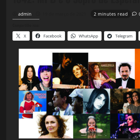
admin
19 de março de 2021
2 minutes read
Compartilhe isso:
X
Facebook
WhatsApp
Telegram