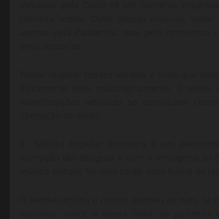
asfixiado pela Covid-19 em números espanto
primeira morte. Ouvir nossas músicas, volta
apenas pela Pandemia, mas pelo retrocesso ci
anos sombrios.
Tentar respirar nesses tempos é mais que um
fisicamente e/ou psicologicamente. E nesse se
manifestações artísticas se constituem com
libertação de dores.
A Música Popular Brasileira é um patrimôn
formação tão desigual e com a miscigenação (fo
música sempre foi uma saída, uma forma de resi
O samba desceu o morro, ganhou as ruas, se 
nascidos, nasce a bossa nova, as guitarras 