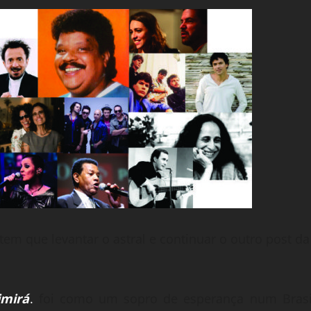
m que levantar o astral e continuar o outro post da
imirá
.
foi como um sopro de esperança num Brasi