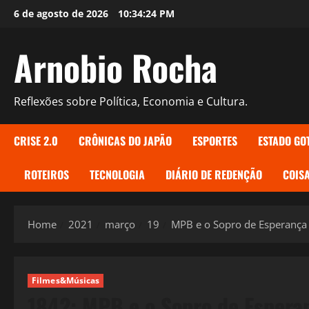
Skip
6 de agosto de 2026
10:34:25 PM
to
content
Arnobio Rocha
Reflexões sobre Política, Economia e Cultura.
CRISE 2.0
CRÔNICAS DO JAPÃO
ESPORTES
ESTADO GO
ROTEIROS
TECNOLOGIA
DIÁRIO DE REDENÇÃO
COISA
Home
2021
março
19
MPB e o Sopro de Esperança
Filmes&Músicas
1842: MPB e o Sopro de Espera