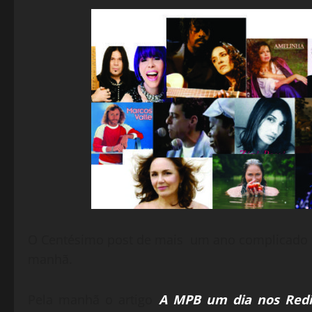
O Centésimo post de mais um ano complicado te
manhã.
Pela manhã o artigo
A MPB um dia nos Red