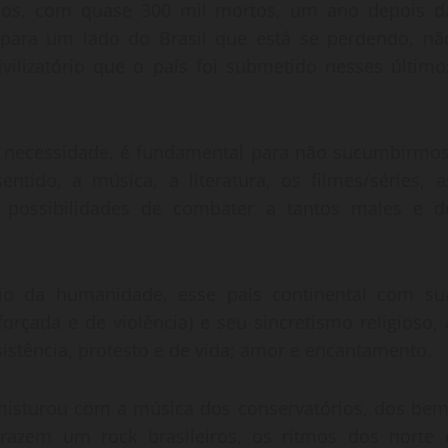
sos, com quase 300 mil mortos, um ano depois d
r para um lado do Brasil que está se perdendo, nã
vilizatório que o país foi submetido nesses último
a necessidade, é fundamental para não sucumbirmos
ntido, a música, a literatura, os filmes/séries, a
o possibilidades de combater a tantos males e d
io da humanidade, esse país continental com su
rçada e de violência) e seu sincretismo religioso, 
stência, protesto e de vida; amor e encantamento.
misturou com a música dos conservatórios, dos bem
trazem um rock brasileiros, os ritmos dos norte 