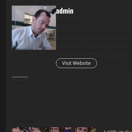
admin
Administrator
Nascido em Bela Cruz (Ceará - 
Brasília (DF - Brasil) Advogad
Crise 2.0: A Taxa de Lucro Rel
Visit Website
View All Post
Curtir isso:
Relacionado
A MPB um dia 