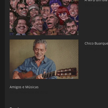
19 de março d
Chico Buarque
17 de junho d
Amigos e Músicas
20 de fevereiro de 2012