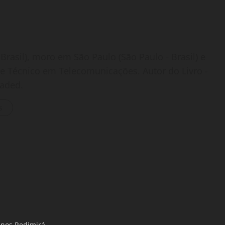
Brasil), moro em São Paulo (São Paulo - Brasil) e
o e Técnico em Telecomunicações. Autor do Livro -
oaded.
s
nos Redimirá.