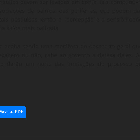
nsultas devem ser levadas em conta, tais como, ouvi
 associações de bairros, das periferias, que podem da
is pesquisas, então a percepção e a sensibilidad
ma saída mais balizada.
do acaba sendo uma metáfora do desacerto geral qu
 exagero ou não, cabe ao governo a defesa deles. A
do darão um norte das limitações do processo d
Save as PDF