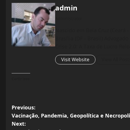
admin
Administrator
Nascido em Bela Cruz (Ceará - 
Brasília (DF - Brasil) Advogad
Crise 2.0: A Taxa de Lucro Rel
Visit Website
View All Post
Curtir isso:
P
Previous:
Vacinação, Pandemia, Geopolítica e Necropolí
o
Next: