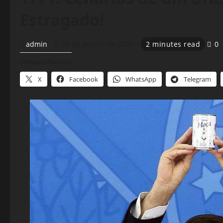
Estragado!
admin
29 de janeiro de 2021
2 minutes read
0
Compartilhe isso:
X
Facebook
WhatsApp
Telegram