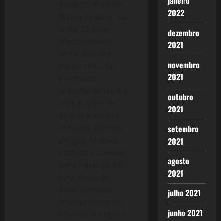
janeiro
Perdi minha mãe
2022
fazem 14 anos. Ela
tinha 72 anos.
dezembro
Mesmo assim
2021
achei que se foi
novembro
muito cedo. Eu
2021
era muito
próxima de minha
outubro
mãe e, além de
2021
amá-la e admirá-
la muito, éramos
setembro
amigas. Morava
2021
com ela e a levava
agosto
para viajar, jantar
2021
fora, passear,
fazer compras.
julho 2021
Mesmo morando
junho 2021
com ela, eu ligava