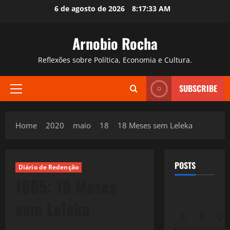
Skip
6 de agosto de 2026
8:17:34 AM
to
content
Arnobio Rocha
Reflexões sobre Política, Economia e Cultura.
SUBSCRIBE
Primary
Menu
Home
2020
maio
18
18 Meses sem Leleka
POSTS
Diário de Redenção
1665: 18 Meses
sem Leleka
S
T
Q