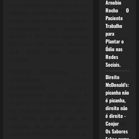
Arnobio
praticamente em todos os esses
Rocha
em
O
540 dias, alguém dia que com o
Paciente
tempo a dor vai passar, que se
Trabalho
transformará em saudades
para
(boas?). É bem certo que tenha
Plantar o
feito isso com outras pessoas
Ódio nas
que estão nessa mesma
Redes
situação.
Sociais.
Falta-me inteligência, ou
Direito
sensibilidade, os dois,
McDonald’s:
provavelmente, porque
picanha não
simplesmente não consigo, é
é picanha,
muito maior e mais forte do que
direito não
eu. O buraco aberto no peito
é direito -
não fecha, não por falta de
Conjur
em
vontade, de que não queira
Os Sabores
seguir em frente, já sigo, sabe-se