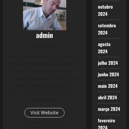
outubro
2024
setembro
2024
admin
agosto
Administrator
2024
Nascido em Bela Cruz (Ceará -
julho 2024
Brasil), moro em São Paulo (São
Paulo - Brasil) e Brasília (DF -
junho 2024
Brasil) Advogado e Técnico em
Telecomunicações. Autor do
maio 2024
Livro - Crise 2.0: A Taxa de Lucro
abril 2024
Reloaded.
março 2024
Visit Website
fevereiro
View All Posts
2024