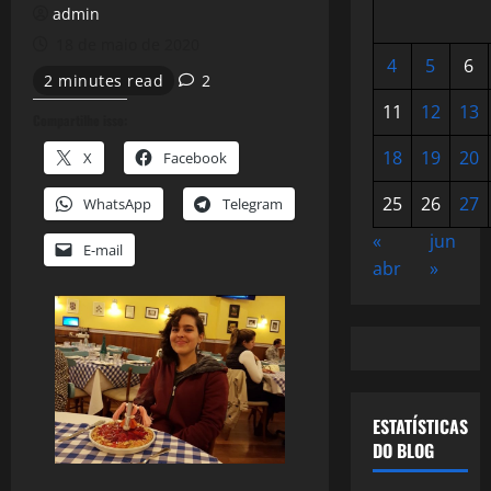
admin
18 de maio de 2020
4
5
6
2 minutes read
2
11
12
13
Compartilhe isso:
18
19
20
X
Facebook
25
26
27
WhatsApp
Telegram
«
jun
E-mail
abr
»
ESTATÍSTICAS
DO BLOG