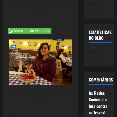
Aos 19 anos, no Le Vin,por quê? Por
745.061
quê?
cliques
Share this on WhatsApp
ESTATÍSTICAS
DO BLOG
745.061
cliques
COMENTÁRIOS
Aos 19 anos, no Le Vin,por quê?
As Redes
Por quê?
Sociais e a
luta contra
as Trevas! –
Desde aquele dia 18.11.18,