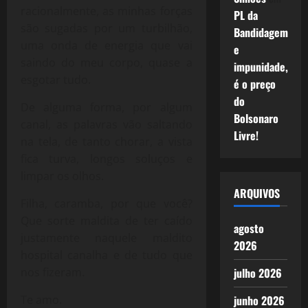
racionalmente, as minhas forças
PL da
são sugadas por um turbilhão,
Bandidagem
uma onda de energia que vai
e
saindo do meu corpo, quase a
impunidade,
esgotar tudo.
é o preço
do
De alguma forma, por algum
Bolsonaro
canal, as palavras vão saltando
Livre!
na tela, de tanto chorar, a vista
fica turva, longos soluços e
limpar os olhos.
ARQUIVOS
Filha, caramba, por que você?
Que sorte maldita de ter caído
agosto
justamente naquele maldito
2026
hospital canalha e de tudo que
nos fizeram.
julho 2026
Te amo.
junho 2026