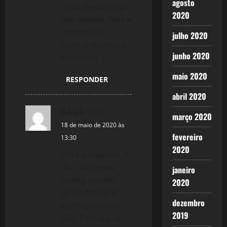
agosto
dizer que o tempo
2020
nos acalma, mas a
resposta do
julho 2020
porquê eu nunca
junho 2020
encontrei.
maio 2020
RESPONDER
abril 2020
Kadja
disse:
março 2020
18 de maio de 2020 às
fevereiro
13:30
2020
Você está certo. A
dor não passa
janeiro
nunca, apenas
2020
aprendemos a
dezembro
administrar, ou
2019
não. Faça o que