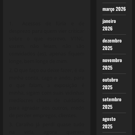
março 2026
janeiro
Acessos de fúria e de
2026
desprezo para quem vier criticar
sobre o que escrevo, VTNC,
dezembro
vazem, não leiam, não são
2025
convidados (as), apenas fiquem
novembro
longe, bem longe de mim.
2025
O que faço ou deixe fazer, é da
minha conta, cago e ando, para
outubro
o que falam, a exposição é
2025
minha, sigam com suas vidinhas
setembro
medíocres cheias de cuidados
2025
para agradar aos outros, medo
de perder empregos, clientes.
agosto
Caralho já perdi quase tudo
2025
na vida, agora querem