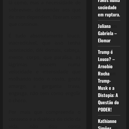
Fakes numa
lá como, mas a necessidade de
sociedade
sobreviver, de atender aos que
em ruptura.
de mim dependem, fizeram com
que continue.
Juliana
em
Gabriela –
É tudo absolutamente louco,
Elomar
inacreditável, que isso tenha
acontecido, dói demais, cabeça,
Trump é
mente, corpo, que paralisa, as
Louco? –
lágrimas descem numa
Arnobio
velocidade e intensidade que
Rocha
em
molhando todo o rosto, gosto
Trump-
amargo, a garganta trava,
Musk e a
engasga, não tem como engolir
Distopia: A
o choro.
Questão do
PODER!
Por mais que compreenda o
contexto e a dialética do ciclo da
Kathianne
vida, não dou conta
Simões
em