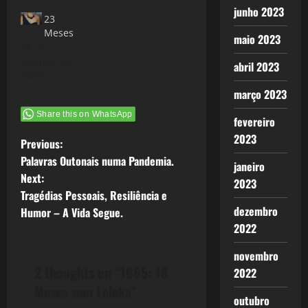
junho 2023
23
Meses
maio 2023
18 de
outubro de
abril 2023
2020
março 2023
Share this on WhatsApp
fevereiro
2023
P
Previous:
Palavras Outonais numa Pandemia.
janeiro
o
Next:
2023
Tragédias Pessoais, Resiliência e
s
dezembro
Humor – A Vida Segue.
t
2022
novembro
n
2 thoughts on “
1665: 18
2022
a
Meses sem Leleka
”
outubro