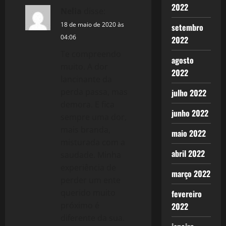
v
2022
Nelia
disse:
i
18 de maio de 2020 às
setembro
04:06
2022
g
Te compreendo
agosto
muito. A dor
a
2022
lancinante da
t
perda passa, mas
julho 2022
demora. E fica
i
junho 2022
sempre uma dor,
mais branda,
o
maio 2022
misturada com a
n
abril 2022
saudade. Minha
experiência de
março 2022
perder um ente
querido muito
fevereiro
próximo é
2022
diferente da sua.