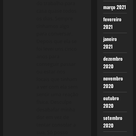
do trabalho para
março 2021
casa quase todos
os dias. Sempre
fevereiro
tínhamos algo
2021
para conversar.
janeiro
Depois que ela se
2021
foi levei uns cinco
anos para
dezembro
conseguir passar
2020
ou estar nos
novembro
locais que tinham
2020
a ver com ela sem
sentir uma reação
outubro
física. Desculpe
2020
desabafar minha
dor em vez de
setembro
tentar consolar a
2020
sua. Só posso