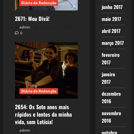
Diário de Redenção
junho 2017
2671: Meu Divã!
maio 2017
admin
8 de junho de 2026
abril 2017
0
março 2017
fevereiro
2017
janeiro
2017
Diário de Redenção
dezembro
2016
2654: Os Sete anos mais
novembro
rápidos e lentos da minha
2016
vida, sem Letícia!
admin
18 de novembro de
outubro