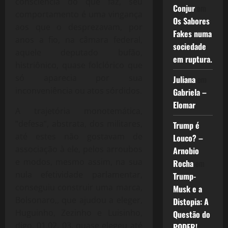
consciência do que faz, seu
Conjur
em
comportamento é uma vingança
Os Sabores
aos que o desprezavam, por
Fakes numa
anos a fio, na câmara federal,
sociedade
aquele deputado bufão,
em ruptura.
histriônico, quase folclórico que
só aparecia por sua
Juliana
em
inconveniência ou atos sórdidos.
Gabriela –
Elomar
A trajetória monotemática,
“defesa”, abstrata, dos militares,
Trump é
até estes não gostavam de
Louco? –
associação à ele, pelos arroubos
Arnobio
e modos, mesmo assim, na sua
Rocha
em
nula efetividade parlamentar,
Trump-
conseguiu construir uma marca,
Musk e a
Bolsonaro,, que ajudou a eleger,
Distopia: A
Huguinho, Zezinho e Luisinho,
Questão do
digo, 01,02, 03, quase elegeu até
PODER!