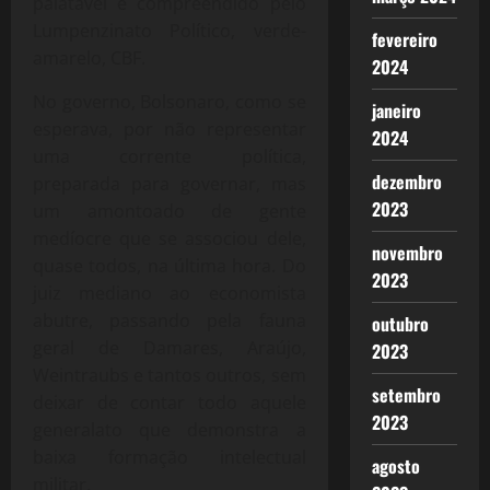
palatável e compreendido pelo
Lumpenzinato Político, verde-
fevereiro
amarelo, CBF.
2024
No governo, Bolsonaro, como se
janeiro
esperava, por não representar
2024
uma corrente política,
dezembro
preparada para governar, mas
2023
um amontoado de gente
medíocre que se associou dele,
novembro
quase todos, na última hora. Do
2023
juiz mediano ao economista
abutre, passando pela fauna
outubro
geral de Damares, Araújo,
2023
Weintraubs e tantos outros, sem
setembro
deixar de contar todo aquele
2023
generalato que demonstra a
baixa formação intelectual
agosto
militar.