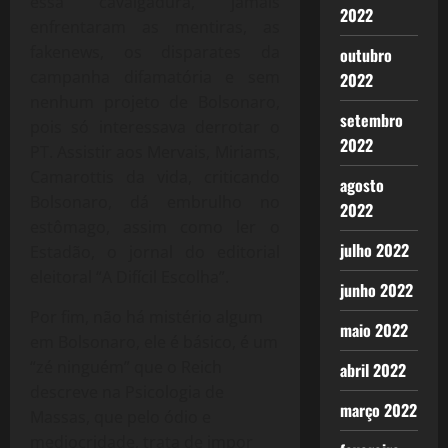
essa cavalgadura, jamais
2022
enfrentaram as mentiras, as
fakenews, os disparates da
outubro
campanha difamatória e sem
2022
nenhum projeto de Bolsonaro,
setembro
pois só interessava derrotar o
2022
PT. Assistir aos Mervais, Miriams,
Camarottis da vida, criticando
agosto
Bolsonaro, dá embrulho no
2022
estômago, assim como ler o
julho 2022
Estadão, o jornal do editorial
eleitoral “A Difícil Escolha”.
junho 2022
Por fim, não há mistério algum
maio 2022
em Bolsonaro, ele é básico, é um
“zé ninguém” que o Reich
abril 2022
descreve na Psicologia de
março 2022
Massas, que pelo ódio e
mediocridade, trata de impor