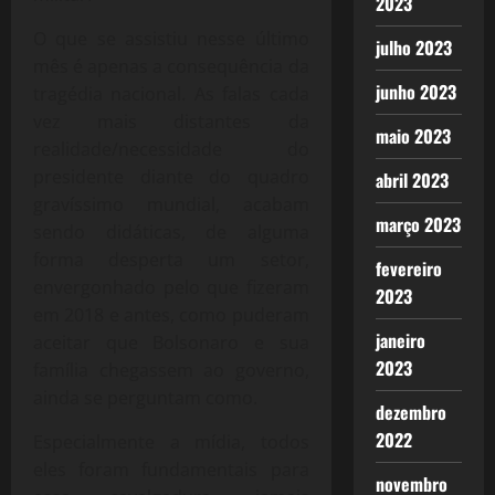
2023
O que se assistiu nesse último
julho 2023
mês é apenas a consequência da
junho 2023
tragédia nacional. As falas cada
vez mais distantes da
maio 2023
realidade/necessidade do
presidente diante do quadro
abril 2023
gravíssimo mundial, acabam
março 2023
sendo didáticas, de alguma
forma desperta um setor,
fevereiro
envergonhado pelo que fizeram
2023
em 2018 e antes, como puderam
janeiro
aceitar que Bolsonaro e sua
2023
família chegassem ao governo,
ainda se perguntam como.
dezembro
2022
Especialmente a mídia, todos
eles foram fundamentais para
novembro