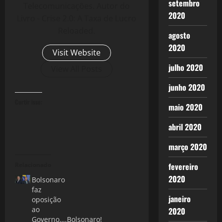
setembro
Telecomunicações. Autor do
2020
Livro - Crise 2.0: A Taxa de Lucro
Reloaded.
agosto
2020
Visit Website
julho 2020
View All Posts
junho 2020
Curtir isso:
maio 2020
abril 2020
março 2020
Relacionado
fevereiro
2020
Bolsonaro
faz
janeiro
oposição
ao
2020
Governo….Bolsonaro!