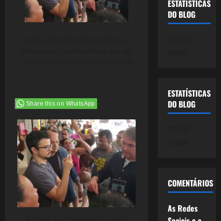
ESTATÍSTICAS
DO BLOG
745.061
A crise do Coronavírua veio para
demonstrar o tamanho do estrago
cliques
causado pela eleição desse inepto
ESTATÍSTICAS
DO BLOG
Share this on WhatsApp
745.061
cliques
COMENTÁRIOS
As Redes
A crise do Coronavírua veio
Sociais e a