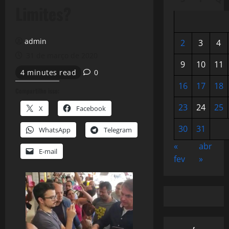
Limites?
admin
2
3
4
31 de março de 2020
9
10
11
4 minutes read
0
16
17
18
Compartilhe isso:
23
24
25
X
Facebook
30
31
WhatsApp
Telegram
«
abr
E-mail
fev
»