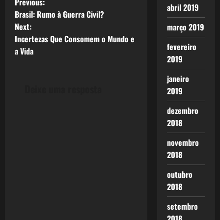
P
Previous:
abril 2019
Brasil: Rumo à Guerra Civil?
o
Next:
março 2019
Incertezas Que Consomem o Mundo e
s
fevereiro
a Vida
2019
t
janeiro
n
Deixe uma resposta
2019
a
dezembro
2018
v
novembro
i
2018
g
outubro
a
2018
setembro
t
2018