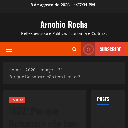
Skip
8 de agosto de 2026
1:27:32 PM
to
content
Arnobio Rocha
Reflexões sobre Política, Economia e Cultura.
SUBSCRIBE
Primary
Menu
Home
2020
março
31
Por que Bolsonaro não tem Limites?
POSTS
Política
1632: Por que
Bolsonaro não tem
S
T
Q