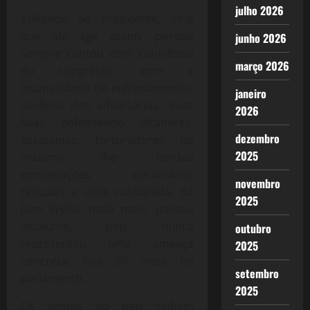
julho 2026
Voltando ao Presidente, diria
que ele age assim, porque
junho 2026
sempre contou com conivência
março 2026
do congresso, com a
incapacidade de enfrentamento,
janeiro
desleixo dos adversários. Suas
2026
falas defendendo ditadores,
dezembro
assassinos, torturadores no
2025
máximo lhe rendeu
condenações pecuniárias
novembro
ridículas e uma cusparada, do
2025
Jean Wyllis, nada mais, passou
incólume, pois nunca
outubro
representou uma ameaça
2025
concreta, nos 30 anos no
setembro
parlamento.
2025
Os ventos do país tinham