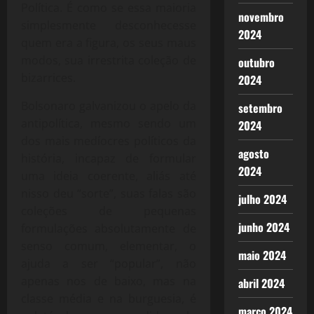
Política. É como se essa maioria
novembro
simplesmente desconhecesse
2024
quem era a figura, os seus maus
modos, sua irrestrita coleção de
outubro
bizarrices.
2024
Bolsonaro galvanizou o apelo da
setembro
antipolítica, mesmo sendo um
2024
dos mais medíocres políticos da
agosto
história, incapaz de formular
2024
uma ideia coerente, aliás até
nisso deu “sorte”, suas falas são
julho 2024
coleções de pequenas
junho 2024
formulações absolutamente de
senso comum, elementar, o
maio 2024
ajuda a ser “popular”, não
apenas nos de baixo, mas na
abril 2024
classe média e na burguesia, é
março 2024