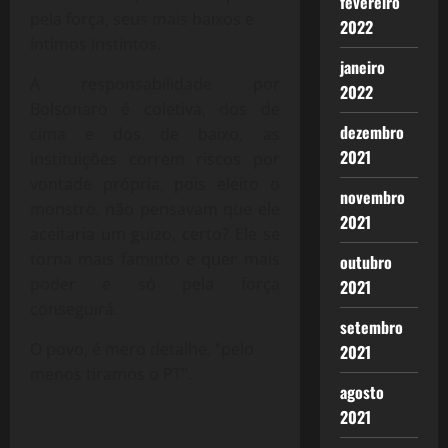
fevereiro
pela força, seus mais baixos e
2022
íntimos instintos.
janeiro
A responsabilidade por
2022
Bolsonaro é coletiva, dos de
dezembro
cima e dos de baixo, as
2021
instituições correm riscos por
vontade própria, pois eleito o
novembro
monstro, não pensavam que ele
2021
aceitaria um guizo, certo? Ele se
torna mais faminto e quer mais
outubro
poder e só pela força
2021
conseguirá.
setembro
O povo, é mero detalhe, “pelo
2021
menos tiramos o PT”.
agosto
2021