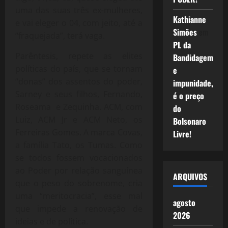
uma das suas três ex-mulheres,
Kathianne
e vai eleger o 04, com jeito, até a
Simões
em
“fraquejada”, terá vaga.
PL da
Parêntesis, repete as elites
Bandidagem
políticas do país, que se tornam
e
“donas” dos assentos do poder,
impunidade,
Sarney e seus filhos, Fernando,
é o preço
Roseama e Zequinha. ACM, com
do
Luiz, ACM Jr e ACM Neto, os
Bolsonaro
Ferreiras Gomes. A marca Covas,
Livre!
a família Tato, os Tumas. Como
se todos fossem vocacionados
ao Poder por relação sanguínea
ARQUIVOS
que o peso do sobrenome, cria
uma “meritocracia”, esse mal
agosto
que impede a renovação de
2026
ideias e de política.