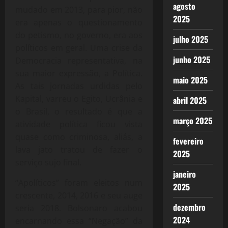
agosto
mudado em 2013, para pior, não
2025
era apenas o questionamento
do petismo, no governo, era aos
julho 2025
políticos em geral. Uma crise da
junho 2025
Democracia representativa, na
sua maior expressão, a Política.
maio 2025
As tais jornadas urdidas pelo
Kapital, varreu o Egito, Ucrânia e
abril 2025
o Brasil, o resultado é que a
março 2025
atividade política ficou vista
quase como criminosa, aliás, a
fevereiro
lava jato tratou de fazer o
2025
serviço sujo final.
janeiro
“Apolíticos” foram eleitos num
2025
crescente, 2014, 2016 e seu auge
dezembro
seria 2018. Bolsonaro acabou
2024
encarnando essa “Negação” da