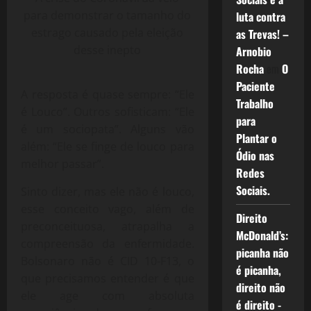
para demonstrar o tamanho do
luta contra
estrago causado pela eleição
as Trevas! –
desse inepto
Arnobio
Rocha
em
O
Paciente
A resposta é quase sempre: “Ele
Trabalho
é Louco”. Outros sofisticam: “Ele
para
é um sociopata”. Alguns vão
Plantar o
além: “Ele se finge de louco para
Ódio nas
melhor passar”.
Redes
Sociais.
Sinto dizer, mas ele não é louco,
esse conceito vago, além de
Direito
preconceituosa, atrapalha a
McDonald’s:
compreensão da enfermidade.
picanha não
Bolsonaro não é CID 10-F13, o
é picanha,
que precisamos entender é que
direito não
ele age com absoluta
é direito -