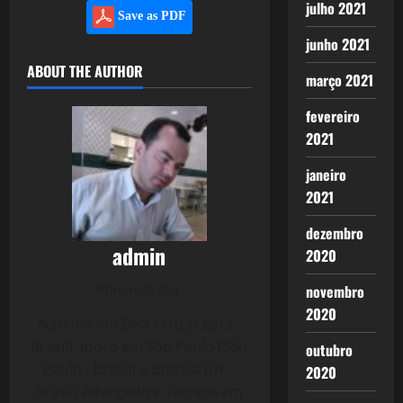
julho 2021
Save as PDF
junho 2021
ABOUT THE AUTHOR
março 2021
fevereiro
2021
janeiro
2021
dezembro
admin
2020
Administrator
novembro
2020
Nascido em Bela Cruz (Ceará -
Brasil), moro em São Paulo (São
outubro
Paulo - Brasil) e Brasília (DF -
2020
Brasil) Advogado e Técnico em