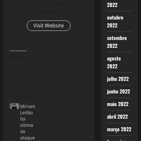
Livro - Crise 2.0: A Taxa de Lucro
2022
Reloaded.
outubro
2022
Visit Website
View All Posts
setembro
2022
Curtir isso:
agosto
2022
julho 2022
junho 2022
Relacionado
maio 2022
Miriam
Leitão
abril 2022
foi
vítima
março 2022
de
ataque