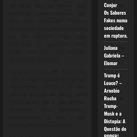
Conjur
em
“O vírus está aí, temos que
Os Sabores
enfrentar como Homens, pô!
Fakes numa
Não com moleques”. “Temos
sociedade
que poupar vidas, mas todos um
em ruptura.
dia vai morrer”. “Tem que
trabalhar, a geladeira está
Juliana
em
vazia”. Por fim, “tem mulher
Gabriela –
apanhando em casa”.
Elomar
Bolsonaro entra em confronto
Trump é
com qualquer pessoa que possa
Louco? –
representar um risco ao seu
Arnobio
projeto pessoal de poder sem
Rocha
em
contestação; Ele é um inepto,
Trump-
ambicioso, sem escrúpulos,
Musk e a
compromisso só com a sua
Distopia: A
família. Zero empatia social.
Questão do
PODER!