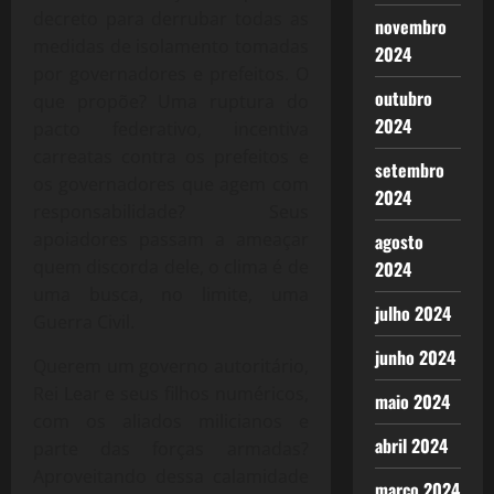
decreto para derrubar todas as
novembro
medidas de isolamento tomadas
2024
por governadores e prefeitos. O
outubro
que propõe? Uma ruptura do
2024
pacto federativo, incentiva
carreatas contra os prefeitos e
setembro
os governadores que agem com
2024
responsabilidade? Seus
apoiadores passam a ameaçar
agosto
quem discorda dele, o clima é de
2024
uma busca, no limite, uma
julho 2024
Guerra Civil.
junho 2024
Querem um governo autoritário,
Rei Lear e seus filhos numéricos,
maio 2024
com os aliados milicianos e
abril 2024
parte das forças armadas?
Aproveitando dessa calamidade
março 2024