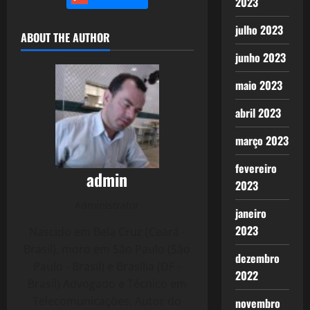
2023
julho 2023
ABOUT THE AUTHOR
junho 2023
maio 2023
abril 2023
março 2023
fevereiro
admin
2023
Administrator
janeiro
2023
Nascido em Bela Cruz (Ceará -
Brasil), moro em São Paulo (São
dezembro
Paulo - Brasil) e Brasília (DF -
2022
Brasil) Advogado e Técnico em
Telecomunicações. Autor do
novembro