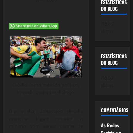
Presidente
ESTATÍSTICAS
DO BLOG
745.061
Share this on WhatsApp
cliques
ESTATÍSTICAS
DO BLOG
745.061
O ódio como método político,
cliques
impedir qualquer diálogo.
COMENTÁRIOS
Dia a dia, Bolsonaro desafia
qualquer lógica comum, o
As Redes
mínimo bom senso diante de
Sociais e a