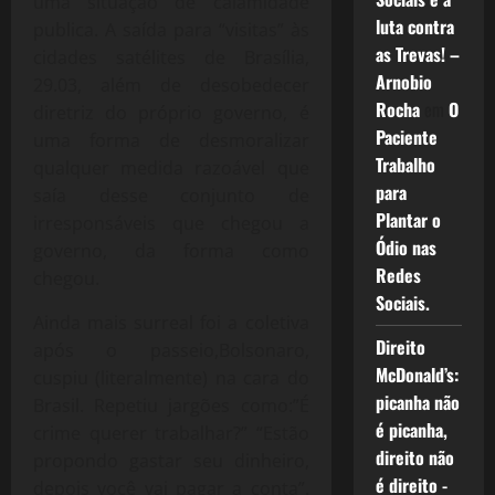
uma situação de calamidade
luta contra
publica. A saída para “visitas” às
as Trevas! –
cidades satélites de Brasília,
Arnobio
29.03, além de desobedecer
Rocha
em
O
diretriz do próprio governo, é
Paciente
uma forma de desmoralizar
Trabalho
qualquer medida razoável que
para
saía desse conjunto de
Plantar o
irresponsáveis que chegou a
Ódio nas
governo, da forma como
Redes
chegou.
Sociais.
Ainda mais surreal foi a coletiva
Direito
após o passeio,Bolsonaro,
McDonald’s:
cuspiu (literalmente) na cara do
picanha não
Brasil. Repetiu jargões como:”É
é picanha,
crime querer trabalhar?” “Estão
direito não
propondo gastar seu dinheiro,
é direito -
depois você vai pagar a conta”.