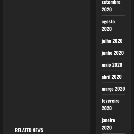
v
setembro
2020
i
agosto
g
2020
a
julho 2020
t
junho 2020
i
maio 2020
o
abril 2020
n
março 2020
fevereiro
2020
janeiro
2020
RELATED NEWS