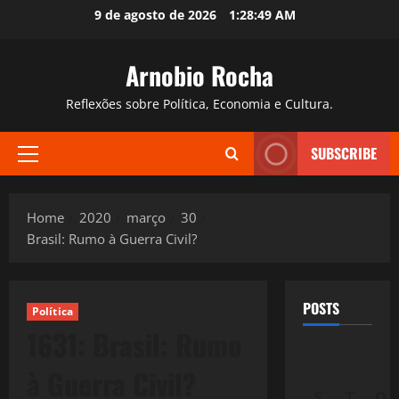
Skip
9 de agosto de 2026
1:28:50 AM
to
content
Arnobio Rocha
Reflexões sobre Política, Economia e Cultura.
SUBSCRIBE
Primary
Menu
Home
2020
março
30
Brasil: Rumo à Guerra Civil?
POSTS
Política
1631: Brasil: Rumo
à Guerra Civil?
S
T
Q