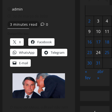
admin
30 de março de 2020
2
3
4
3 minutes read
0
9
10
11
Compartilhe isso:
16
17
18
X
Facebook
23
24
25
WhatsApp
Telegram
30
31
E-mail
«
abr
fev
»
O Vazio de Ideias, o Brasil não tem