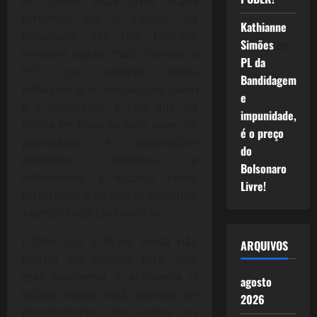
No fundo, essa crise acaba
tornando nu o caráter de
Kathianne
Bolsonaro, não tem biombo,
Simões
em
nenhum apelo “tudo menos o
PL da
PT?”, ou qualquer outra
Bandidagem
bobagem que mascarasse quem
e
é o presidente. É fato que ele
impunidade,
nunca fez nada na vida, viveu de
é o preço
palhaçadas e declarações
do
estúpidas, ofensivas e
Bolsonaro
defendendo a escória, como
Livre!
torturados e ditadores canalhas,
a presidência caiu no colo.
É fato que o Brasil ainda não
ARQUIVOS
entrou em colapso total com
essa pandemia, a economia já
agosto
estava muito mal, porque os
2026
governadores, de todos os