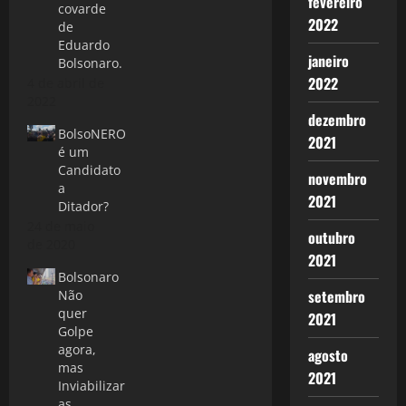
fevereiro
covarde
2022
de
Eduardo
janeiro
Bolsonaro.
2022
4 de abril de
2022
dezembro
BolsoNERO
2021
é um
Candidato
novembro
a
2021
Ditador?
24 de maio
outubro
de 2020
2021
Bolsonaro
setembro
Não
quer
2021
Golpe
agora,
agosto
mas
2021
Inviabilizar
as