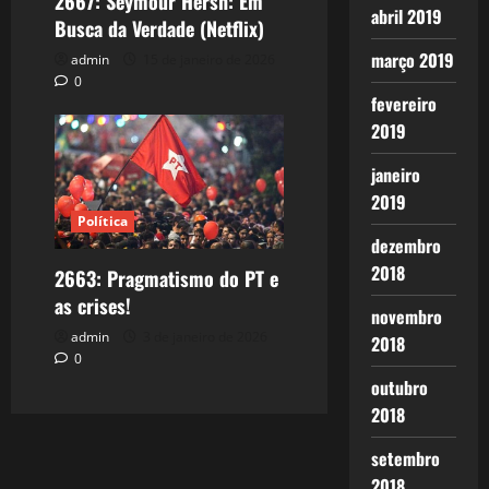
2667: Seymour Hersh: Em
abril 2019
Busca da Verdade (Netflix)
março 2019
admin
15 de janeiro de 2026
0
fevereiro
2019
janeiro
2019
Política
dezembro
2018
2663: Pragmatismo do PT e
as crises!
novembro
admin
3 de janeiro de 2026
2018
0
outubro
2018
setembro
2018