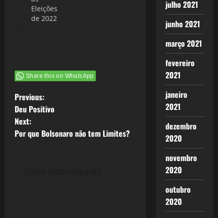
julho 2021
Eleições
de 2022
junho 2021
7 de
setembro de
março 2021
2021
fevereiro
2021
Share this on WhatsApp
janeiro
P
Previous:
2021
Deu Positivo
o
Next:
dezembro
Por que Bolsonaro não tem Limites?
s
2020
t
novembro
Deixe uma resposta
2020
n
outubro
a
2020