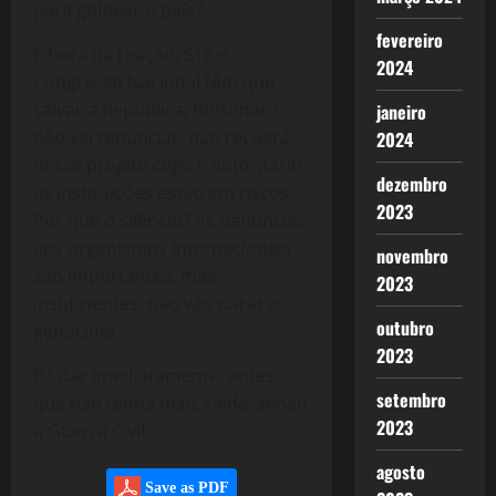
para golpear o país?
fevereiro
É hora da reação, STF e
2024
Congresso Nacional têm que
salvar a República, Bolsonaro
janeiro
não vai renunciar, não recuará
2024
desse projeto cego e autoritário,
dezembro
as instituições estão em riscos.
2023
Por que o silêncio? As denúncias
aos organismos internacionais
novembro
são importantes, mas
2023
insuficientes, não vão parar o
outubro
genocídio.
2023
É lutar imediatamente, antes
setembro
que não tenha mais saída, senão
2023
a Guerra Civil.
agosto
Save as PDF