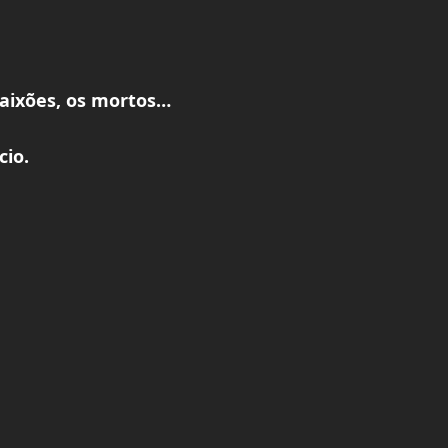
caixões, os mortos…
cio.