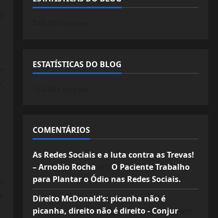
a
745.061 cliques
,
ESTATÍSTICAS DO BLOG
e
,
745.061 cliques
COMENTÁRIOS
As Redes Sociais e a luta contra as Trevas!
– Arnobio Rocha
em
O Paciente Trabalho
para Plantar o Ódio nas Redes Sociais.
e
s
Direito McDonald’s: picanha não é
picanha, direito não é direito - Conjur
em