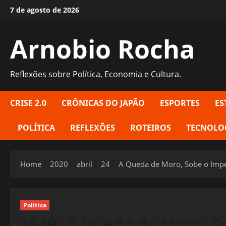
Skip
7 de agosto de 2026
to
content
Arnobio Rocha
Reflexões sobre Política, Economia e Cultura.
CRISE 2.0
CRÔNICAS DO JAPÃO
ESPORTES
ES
POLÍTICA
REFLEXÕES
ROTEIROS
TECNOLO
Home
2020
abril
24
A Queda de Moro, Sobe o Imp
Política
1649: A Queda de Moro, 