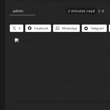
admin
24 de abril de 2020
2 minutes read
0
Compartilhe isso:
X
Facebook
WhatsApp
Telegram
Do que ri, Guedes? Você pode ser o próximo do BBB - Big Bolsona
Do que ri, Guedes? Você pode ser 
“Eu vejo Moro e Bolsonaro como uma coisa só” (Mor