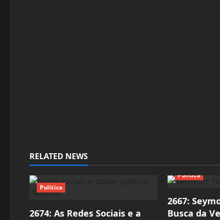
a
t
i
o
n
RELATED NEWS
Política
Política
2667: Seym
2674: As Redes Sociais e a
Busca da Ve