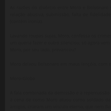
As razões do divórcio entre Moro e Bolsonaro
relação abusiva, submissão, falta de fidelidad
(contém ironia).
Lavando roupas sujas, Moro, confessa os crimes 
um queria fazer e outro silenciou, só agora vem
Moro, por seu lado, prevaricou?
Moro deixou Bolsonaro em maus lençóis, com es
Moro-Globo
A fala combinada da demissão e a repercussão i
à cena de como Moro atuou como soldado da G
amigos, criaram um vínculo eterno, que nem Bo