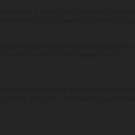
ão de levar à público, com requinte de crueldades
nterferirem na Polícia Federal, ao contrário do qu
 entraram Bob Jefferson e Valdemar da Costa Neto. 
 é um mote, a princípio para proteger a família,
 de volta o mote moralista, a Corrupção. Segundo u
os vínculos milicianos, a incompetência generalizad