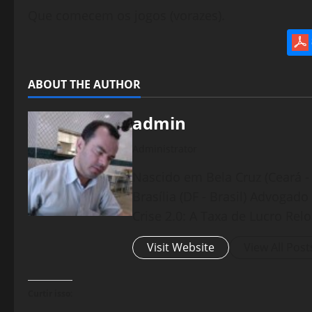
Que comecem os jogos (vorazes).
ABOUT THE AUTHOR
admin
Administrator
Nascido em Bela Cruz (Ceará - 
Brasília (DF - Brasil) Advogad
Crise 2.0: A Taxa de Lucro Rel
Visit Website
View All Post
Curtir isso: