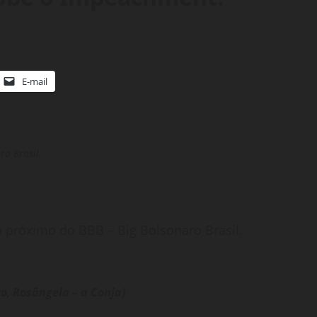
E-mail
ro Brasil.
o próximo do BBB – Big Bolsonaro Brasil.
o, Rosângela – a Conja)