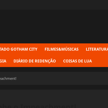
TADO GOTHAM CITY
FILMES&MÚSICAS
LITERATUR
GIA
DIÁRIO DE REDENÇÃO
COISAS DE LUA
eachment!
Sobe o Impeachment!