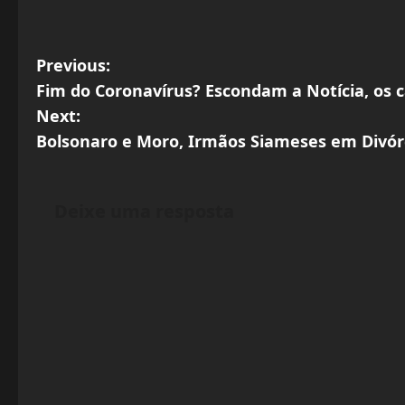
P
Previous:
Fim do Coronavírus? Escondam a Notícia, os 
o
Next:
s
Bolsonaro e Moro, Irmãos Siameses em Divór
t
Deixe uma resposta
n
a
v
i
g