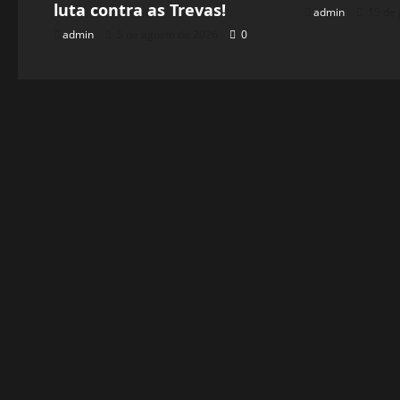
luta contra as Trevas!
admin
15 de 
admin
5 de agosto de 2026
0