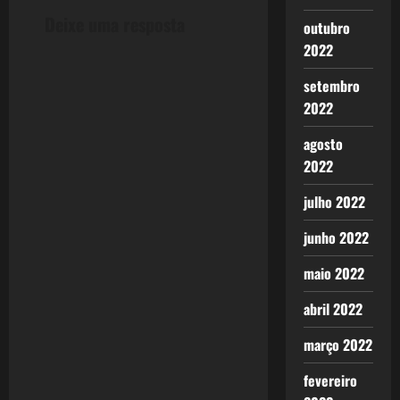
t
Deixe uma resposta
outubro
n
2022
a
setembro
2022
v
agosto
i
2022
g
julho 2022
a
junho 2022
t
maio 2022
i
abril 2022
o
março 2022
n
fevereiro