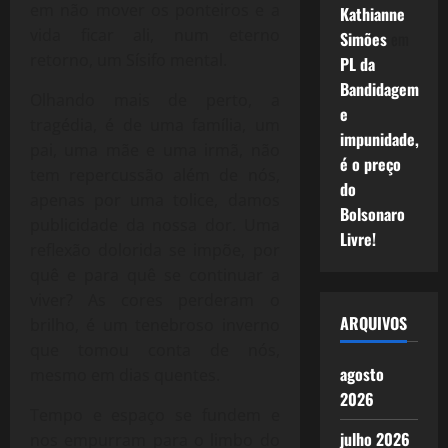
em não mover os ponteiros e a
Kathianne
vida ficar ali, num eterno
Simões
em
retorno, um Sísifo mental.
PL da
Bandidagem
Olhando mais de perto, a
e
tragédia, é de uma família, um
impunidade,
pai, uma mãe e uma irmã, não
é o preço
tem repercussão além de nós,
do
apenas por uma tolice, damos
Bolsonaro
publicidade da nossa dor. Uma
Livre!
reflexão dolorida se impõe, por
quê e para quê se continuar a
viver? As cores perderam o
ARQUIVOS
brilho, é um tenebroso inverno
que tomou conta de nós,
agosto
mesmo em dias quentes.
2026
Tempo e espaço se fundem e
julho 2026
nos empurram para o limbo do