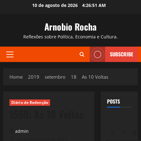
Skip
10 de agosto de 2026
4:26:53 AM
to
content
Arnobio Rocha
Reflexões sobre Política, Economia e Cultura.
SUBSCRIBE
Primary
Menu
Home
2019
setembro
18
As 10 Voltas
POSTS
Diário de Redenção
1559: As 10 Voltas
admin
S
T
Q
18 de setembro de 2019