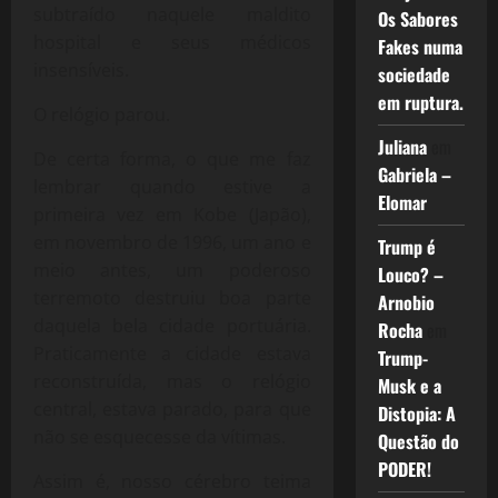
subtraído naquele maldito
Os Sabores
hospital e seus médicos
Fakes numa
insensíveis.
sociedade
em ruptura.
O relógio parou.
Juliana
em
De certa forma, o que me faz
Gabriela –
lembrar quando estive a
Elomar
primeira vez em Kobe (Japão),
em novembro de 1996, um ano e
Trump é
meio antes, um poderoso
Louco? –
terremoto destruiu boa parte
Arnobio
daquela bela cidade portuária.
Rocha
em
Praticamente a cidade estava
Trump-
reconstruída, mas o relógio
Musk e a
central, estava parado, para que
Distopia: A
não se esquecesse da vítimas.
Questão do
PODER!
Assim é, nosso cérebro teima