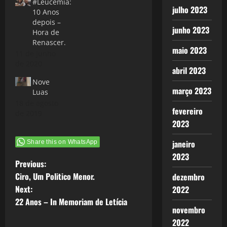
#Leucemia:
julho 2023
10 Anos
depois –
junho 2023
Hora de
Renascer.
maio 2023
11 de junho
de 2020
abril 2023
Nove
março 2023
Luas
18 de agosto
fevereiro
de 2019
2023
janeiro
Share this on WhatsApp
2023
P
Previous:
Ciro, Um Politico Menor.
dezembro
o
Next:
2022
22 Anos – In Memoriam de Letícia
s
novembro
2022