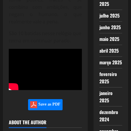
2025
combina com ambições, que
negam o humano, o que
julho 2025
realmente vale a pena.
junho 2025
São 10 batidas nesse relógio que
maio 2025
teima em continuar parado.
abril 2025
março 2025
fevereiro
2025
janeiro
2025
Save as PDF
dezembro
2024
ABOUT THE AUTHOR