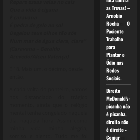
luta contra
Repare essas velas no cais
as Trevas! –
Que a vida é cigana
Arnobio
É caravana
Rocha
em
O
É pedra de gelo ao sol
Paciente
Degelou teus olhos tão sós
Trabalho
Num mar de água clara, clara”
para
(Caravana – Geraldo
Plantar o
Azevedo/Alceu Valença)
Ódio nas
É 18. Mais um, o décimo, desde
Redes
então.
Sociais.
A cada volta do ponteiro, vamos
Direito
nos distanciado do trágico
McDonald’s:
momento, ainda que o relógio
picanha não
mental tenha congelado naquela
é picanha,
dia, naquela hora. Assim como
direito não
minha vida, minha alegria,
é direito -
sorriso e alento. Tudo me foi
Conjur
em