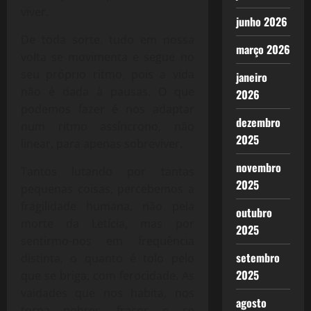
viver.
junho 2026
De toda sorte, tudo em nossa
março 2026
volta se movimenta e segue no
seu próprio ritmo, pois a vida
janeiro
não é dada à pausas. O que
2026
podemos fazer é nos adaptar
dezembro
num ritmo assíncrono, não
2025
linear, para apenas sobreviver.
novembro
Tantos lutando por tantas
2025
pequenas coisas, percebemos a
fragilidade humana, não pela
outubro
morte da Letícia, mas por
2025
sentirmo-nos em frequência
setembro
distinta, o quanto é tolo pelo
2025
que se briga, com ferocidade. As
vaidades que nos habita, nos
agosto
torna pobres, fracos e se