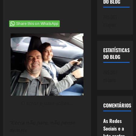
DO BLOG
745.061
cliques
Share this on WhatsApp
ESTATÍSTICAS
DO BLOG
745.061
cliques
O amor e suas voltas…
COMENTÁRIOS
As Redes
“Corra não pare, não pense
Sociais e a
demais