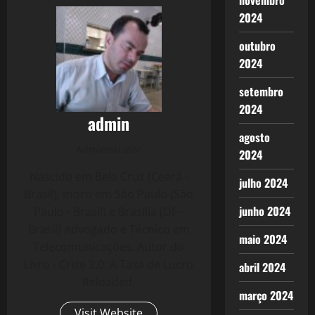
novembro
2024
outubro
2024
setembro
2024
admin
agosto
Administrator
2024
Nascido em Bela Cruz (Ceará -
julho 2024
Brasil), moro em São Paulo (São
junho 2024
Paulo - Brasil) e Brasília (DF -
Brasil) Advogado e Técnico em
maio 2024
Telecomunicações. Autor do
Livro - Crise 2.0: A Taxa de Lucro
abril 2024
Reloaded.
março 2024
Visit Website