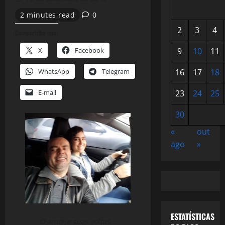
2 minutes read
0
2
3
4
Compartilhe isso:
X
Facebook
9
10
11
WhatsApp
Telegram
16
17
18
E-mail
23
24
25
30
«
out
ago
»
ESTATÍSTICAS
O amor e suas voltas...