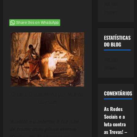
745.061
cliques
Share this on WhatsApp
ESTATÍSTICAS
DO BLOG
745.061
cliques
COMENTÁRIOS
Otelo e Desdêmona por Muñoz
Degrain
As Redes
Sociais e a
‘A noite e o inferno à luz hão
luta contra
de trazer meu plano eterno”
as Trevas! –
(Otelo – W. Shakespeare)