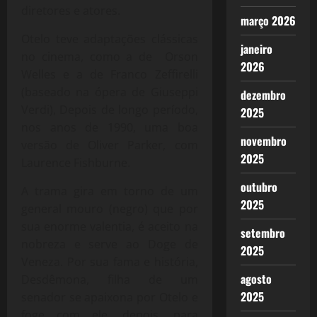
diretores e atores.
março 2026
Otelo teve adaptações clássicas
janeiro
no cinema, como a de Orson
2026
Welles e a de Franco Zeffirelli
(baseado na ópera de Giuseppi
dezembro
Verdi), Depois de longo período,
2025
nos anos de 1990, uma boa
novembro
versão de Oliver Parker, com
2025
Laurence Fishburne.
outubro
A trama gira em torno de um
2025
general mouro (negro) que por
sua enorme valentia, é aceito na
setembro
nobreza e serve ao Doge de
2025
Veneza. Por sua fama e história,
agosto
Desdêmona, filha de um
2025
senador se apaixona por Otelo e
foge com ele, depois, para