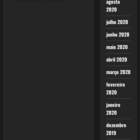
agosto
a
2020
v
julho 2020
junho 2020
i
maio 2020
g
abril 2020
a
março 2020
t
fevereiro
i
2020
o
janeiro
2020
n
dezembro
2019