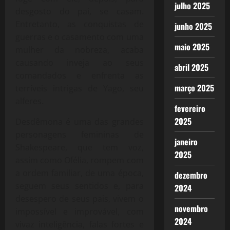
julho 2025
desgosto do pai, se casam.
Entretanto, as conquistas de
junho 2025
guerras e o casamento com uma
maio 2025
mulher da nobreza, acaba
causando inveja ao seus
abril 2025
comandados e enfrenta as
março 2025
terríveis intrigas de Yago, seu
alferes.
fevereiro
2025
Desdêmona é uma das grandes
personagens femininas de
janeiro
Shakespeare, que tem voz,
2025
assim como Ofélia, rompem com
a ordem familiar, de uma época,
dezembro
seguem seus sentidos e, para
2024
desespero de seus pais, vivem o
novembro
impossível e improvável, com
2024
vivaz inteligência, falas fortes e