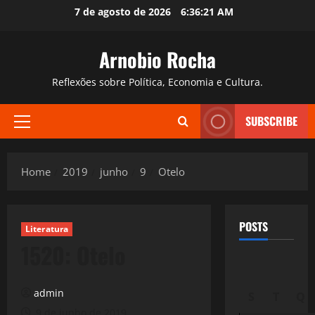
Skip
7 de agosto de 2026
6:36:22 AM
to
content
Arnobio Rocha
Reflexões sobre Política, Economia e Cultura.
SUBSCRIBE
Primary
Menu
Home
2019
junho
9
Otelo
POSTS
Literatura
1520: Otelo
admin
S
T
Q
9 de junho de 2019