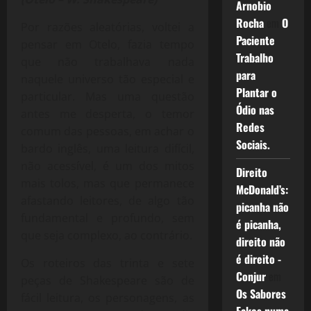
Arnobio
Rocha
em
O
Por razões aleatórias, voltei a
Paciente
pensar em Otelo, fazia tempo
Trabalho
que não trabalhava nada
para
naquele universo tão especial e
Plantar o
particular. Mas uma questão
Ódio nas
antes me desperta, o temor
Redes
comum das pessoas, em achar o
Sociais.
bardo inglês, uma leitura difícil,
não acessível, é um dos mitos
Direito
mais tolos, mas que permanece
McDonald’s:
afastando leitores, de algo tão
picanha não
fundamental e profundo, sem
é picanha,
que seja complexo, ao contrário.
direito não
é direito -
Os roteiros das trinta e sete
Conjur
em
peças de Shakespeare são de
Os Sabores
fácil leitura, os personagens, as