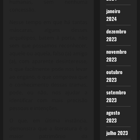
humanas, sem nenhuma
concessão.
janeiro
2024
Nesse tempo em que há tantas
máscaras, alguns desses
dezembro
arquétipos, batem à porta, não
2023
sem que possamos reconhecer,
novembro
aquele ou aquela, falso (a) amigo
2023
(a), com aparente desinteresse,
o que facilmente pode nos levar
outubro
ao engano, o que comprova que
2023
o conhecimento dessas tramas,
setembro
pode, ou não, nos ajudar a
2023
identificar com mais precisão
pessoas e intenções.
agosto
2023
O que, em última instância,
demonstra que a literatura é o
julho 2023
maior patrimônio da