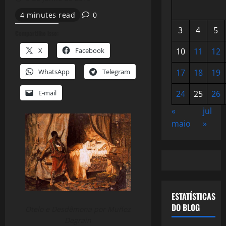
4 minutes read
0
3
4
5
Compartilhe isso:
X
Facebook
10
11
12
WhatsApp
Telegram
17
18
19
E-mail
24
25
26
«
jul
maio
»
ESTATÍSTICAS
DO BLOG
Otelo e Desdêmona por Muñoz
Degrain