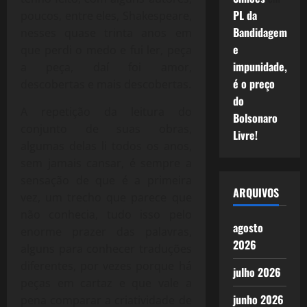
PL da
poucos, entre eles, Shakespeare,
Bandidagem
nesses quase trinta anos em
e
que perdi o medo e fui ler, peça
impunidade,
a peça, daí foi amor,
é o preço
descobertas e mais descobertas.
do
A repetição da leitura do
Bolsonaro
conjunto de suas obras,
Livre!
algumas delas li todos os anos,
sem jamais cansar, é sempre a
sensação de que é a primeira
ARQUIVOS
vez, um trecho que parece que
não conhecia, tudo isso pelo
agosto
enorme prazer das palavras,
2026
alguns para conhecer traduções
diferentes, por vezes porque há
julho 2026
peças em cartaz e que vale a
junho 2026
pena comparar a criatividade de