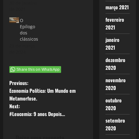
30 de janeiro
março 2021
de 2021
fevereiro
O
2021
Epílogo
dos
janeiro
clássicos
23 de março
2021
de 2024
dezembro
2020
Share this on WhatsApp
novembro
P
Previous:
2020
Economia Política: Um Mundo em
o
Metamorfose.
outubro
Next:
2020
s
#Leucemia: 9 anos Depois…
setembro
t
2020
n
Deixe uma resposta