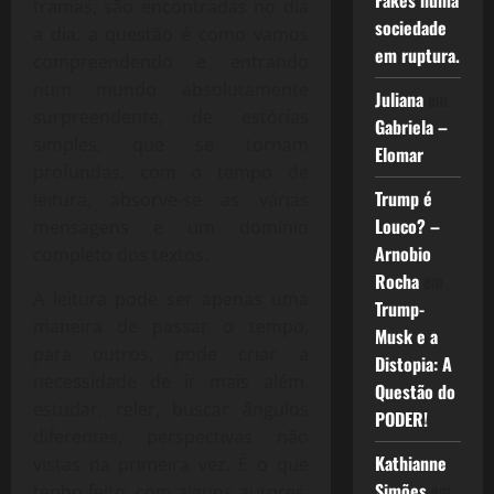
Fakes numa
tramas, são encontradas no dia
sociedade
a dia, a questão é como vamos
em ruptura.
compreendendo e entrando
num mundo absolutamente
Juliana
em
surpreendente, de estórias
Gabriela –
simples, que se tornam
Elomar
profundas, com o tempo de
Trump é
leitura, absorve-se as várias
Louco? –
mensagens e um domínio
Arnobio
completo dos textos.
Rocha
em
A leitura pode ser apenas uma
Trump-
maneira de passar o tempo,
Musk e a
para outros, pode criar a
Distopia: A
necessidade de ir mais além,
Questão do
estudar, reler, buscar ângulos
PODER!
diferentes, perspectivas não
Kathianne
vistas na primeira vez. É o que
Simões
em
tenho feito, com alguns autores,