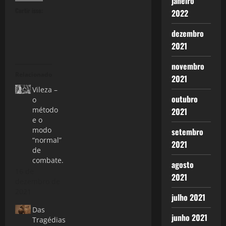
janeiro
Curtir isso:
2022
dezembro
2021
novembro
Relacionado
2021
Vileza –
outubro
o
método
2021
e o
modo
setembro
“normal”
2021
de
combate.
agosto
16 de
2021
dezembro de
2021
julho 2021
Das
junho 2021
Tragédias