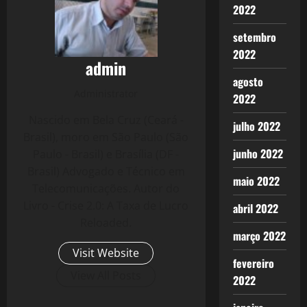
2022
setembro
2022
admin
agosto
Administrator
2022
Nascido em Bela Cruz (Ceará -
julho 2022
Brasil), moro em São Paulo (São
junho 2022
Paulo - Brasil) e Brasília (DF -
Brasil) Advogado e Técnico em
maio 2022
Telecomunicações. Autor do
Livro - Crise 2.0: A Taxa de Lucro
abril 2022
Reloaded.
março 2022
Visit Website
fevereiro
View All Posts
2022