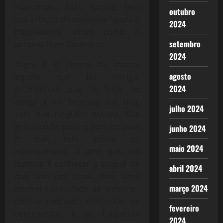
marcantes. Aliás, Capitu, tem
outubro
sua criação diretamente ligada à
2024
Desdêmona, assim como o
setembro
próprio Dom Casmurro.
2024
Yago, é o centro da trama,
agosto
aquele que faz intriga,
2024
artimanhas, que se finge de
amigo e vai tecendo sua teia,
julho 2024
sem que ninguém escape. Sua
genialidade, para o bem ou para
junho 2024
o mal, está acima do
maio 2024
maniqueísmo, a arte que ele
domina é conhecer a psiquê de
abril 2024
que vive em torno dele, uma
março 2024
incrível capacidade de elaborar,
pensar executar, manipular os
fevereiro
sentimentos e as fraquezas
2024