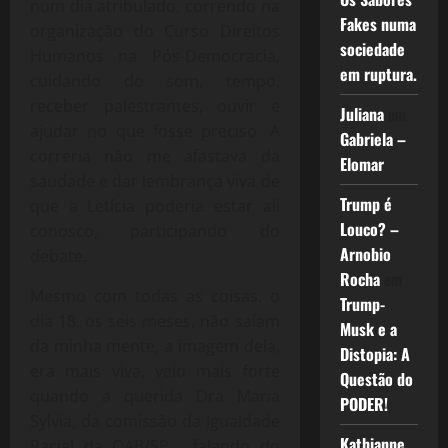
num dia atribulado, correndo na
Fakes numa
organização do Curso Direitos
sociedade
Humanos na Pós-Democracia,
em ruptura.
cuidando do som, tempo,
receber palestrantes, ouvir e
Juliana
em
ajudar no que fosse preciso. A
Gabriela –
correria não me afastava da
Elomar
saudade e dar lembrança viva de
Trump é
que a Letícia poderia estar ali
Louco? –
conosco, participando do
Arnobio
debate.
Rocha
em
Mesmo com todas as coisas. o
Trump-
dia 18, os seis meses, não saíam
Musk e a
da minha mente, a imagem dela,
Distopia: A
era mais viva, veio mais forte
Questão do
quando a querida Dra Maria
PODER!
Sylvia, da comissão da Igualdade
Kathianne
Racial da OAB/SP, falando do