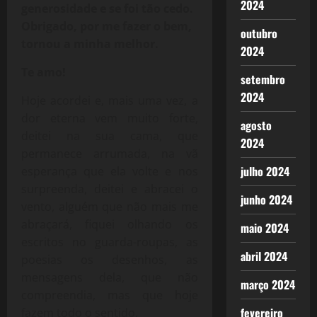
2024
generosidade e se foi tão cedo.
Obrigado, por me fazer o bem,
outubro
tornou a minha melhor.
2024
Te amo!
setembro
2024
Hoje acordei e, mais uma vez, a
dor eterna vem muito forte,
agosto
deitei na sua cama, que
2024
permanece arrumada, na vã
julho 2024
esperança que ela volte e nos
surpreenda, deitei e abracei o
junho 2024
vento, alguém que não mais me
abraçará, fiquei olhando os
maio 2024
escritos no guarda-roupas, as
abril 2024
poesias os desenhos, as
mensagens dela, que não
março 2024
compreendia, mas que hoje
fevereiro
fazem todo o sentido.