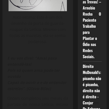
as Trevas! –
Arnobio
Rocha
em
O
Auto estima: Este é um dos
Paciente
desenho da porta do guarda-
Trabalho
roupas da Letícia. Mesmo com
para
todas as mazelas, ela se sentia
Plantar o
poderosa.
Ódio nas
Redes
Sociais.
E eu vos direi: “Amai para
entendê-las!
Direito
Pois só quem ama pode ter
McDonald’s:
ouvido
picanha não
Capaz de ouvir e e de entender
é picanha,
estrelas”. (Olavo Bilac)
direito não
é direito -
Ontem completou seis meses da
Conjur
em
partida de nossa Letícia, estava
Os Sabores