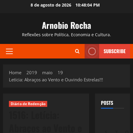
Skip
8 de agosto de 2026
10:48:05 PM
to
content
Arnobio Rocha
Reflexões sobre Política, Economia e Cultura.
SUBSCRIBE
Primary
Menu
Home
2019
maio
19
Letícia: Abraços ao Vento e Ouvindo Estrelas!!!
POSTS
Diário de Redenção
1516: Letícia:
Abraços ao Vento e
S
T
Q