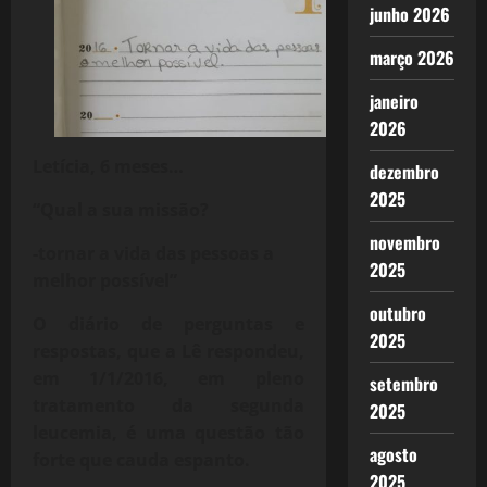
junho 2026
março 2026
janeiro
2026
Letícia, 6 meses…
dezembro
2025
“Qual a sua missão?
novembro
-tornar a vida das pessoas a
2025
melhor possível”
outubro
O diário de perguntas e
2025
respostas, que a Lê respondeu,
em 1/1/2016, em pleno
setembro
tratamento da segunda
2025
leucemia, é uma questão tão
agosto
forte que cauda espanto.
2025