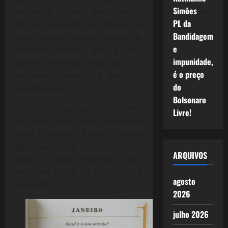
Simões
em
massacre ao povo negro, relata
PL da
da dor de perder um filho(a) de
Bandidagem
uma mulher negra vítima da
e
violência estatal, que poucos
impunidade,
podiam entender essa dor, eu
é o preço
entendo demais, até mais do
do
que deveria…
Bolsonaro
Ainda no deslocamento, rumo
Livre!
ao curso, muito cedo, entre um
sinal de trânsito e outro, escrevi
algumas coisa no Facebook,
ARQUIVOS
sobre o que encontrei num
pequeno diário de perguntas e
agosto
respostas:
2026
julho 2026