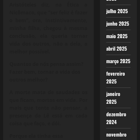
Aristóteles diz, na Ética a
julho 2025
Nicômaco, que “ser feliz é fazer
o bem”, ora, instintivamente,
junho 2025
minha filha, chegou à mesma
maio 2025
conclusão, ela queria tornar
vida dos outros, não a dela, a
abril 2025
melhor possível.
março 2025
Quantos de nós pensa assim?
Fazer bem, tornar a vida dos
fevereiro
outros melhor?
2025
A morte mata de saudades os
janeiro
que ficam, mortos em vida. Por
2025
mais que tente não pensar, a
dezembro
presença da Lê está em cada
2024
coisa que faço, e dói.
novembro
Porque ela tinha essa