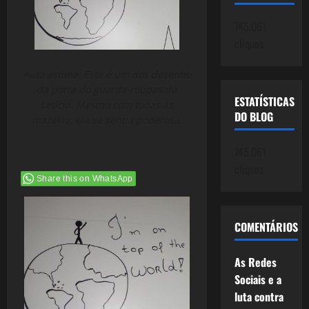
745.061
cliques
Auto estima: Este é um dos desenho
da porta do guarda-roupas da
ESTATÍSTICAS
Letícia. Mesmo com todas as
DO BLOG
mazelas, ela se sentia poderosa.
745.061
cliques
Share this on WhatsApp
COMENTÁRIOS
As Redes
Sociais e a
luta contra