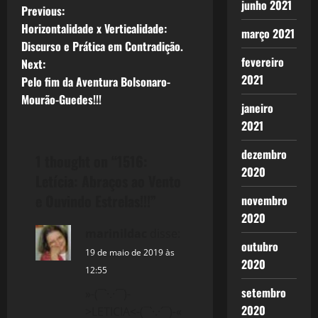
junho 2021
P
Previous:
Horizontalidade x Verticalidade:
março 2021
o
Discurso e Prática em Contradição.
fevereiro
Next:
s
2021
Pelo fim da Aventura Bolsonaro-
t
Mourão-Guedes!!!
janeiro
2021
n
dezembro
a
1 thought on “
1516:
2020
Letícia: Abraços ao Vento
v
e Ouvindo Estrelas!!!
”
novembro
i
2020
marinildac
disse:
outubro
g
19 de maio de 2019 às
2020
12:55
a
setembro
»-(¯`·.·´¯)-
t
2020
>LETICIA<-(¯`·.·´¯)-«