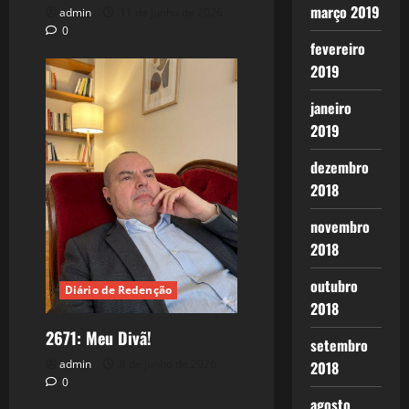
março 2019
admin
11 de junho de 2026
0
fevereiro
2019
janeiro
2019
dezembro
2018
novembro
2018
outubro
Diário de Redenção
2018
2671: Meu Divã!
setembro
admin
8 de junho de 2026
2018
0
agosto