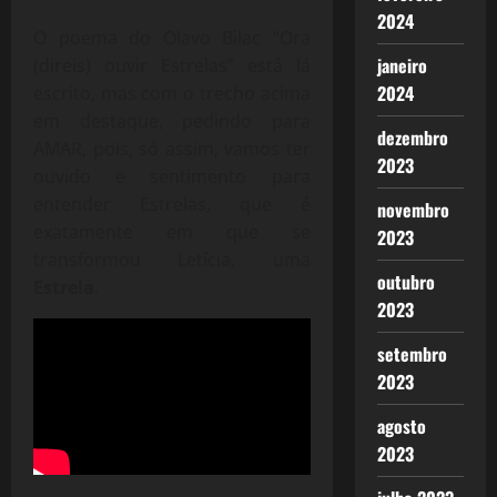
2024
O poema do Olavo Bilac “Ora
janeiro
(direis) ouvir Estrelas” está lá
2024
escrito, mas com o trecho acima
em destaque, pedindo para
dezembro
AMAR, pois, só assim, vamos ter
2023
ouvido e sentimento para
entender Estrelas, que é
novembro
exatamente em que se
2023
transformou Letícia, uma
outubro
Estrela
.
2023
setembro
2023
agosto
2023