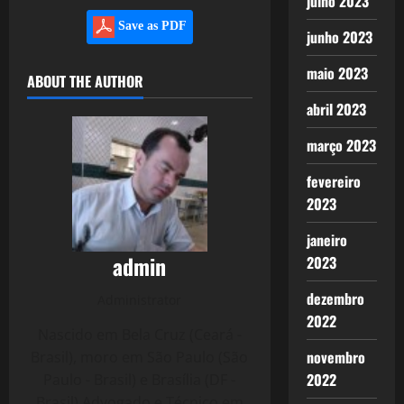
julho 2023
Save as PDF
junho 2023
maio 2023
ABOUT THE AUTHOR
abril 2023
março 2023
fevereiro
2023
janeiro
admin
2023
dezembro
Administrator
2022
Nascido em Bela Cruz (Ceará -
novembro
Brasil), moro em São Paulo (São
2022
Paulo - Brasil) e Brasília (DF -
Brasil) Advogado e Técnico em