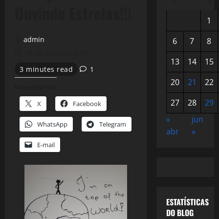
Ouvindo Estrelas!!!
1
admin
6
7
8
19 de maio de 2019
13
14
15
3 minutes read
1
20
21
22
Compartilhe isso:
27
28
29
X
Facebook
«
jun
WhatsApp
Telegram
abr
»
E-mail
ESTATÍSTICAS
DO BLOG