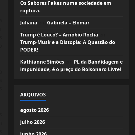
Os Sabores Fakes numa sociedade em
ruptura.
a
Juliana
em
Gabriela – Elomar
r
Trump é Louco? – Arnobio Rocha
em
s
Trump-Musk e a Distopia: A Questão do
o
PODER!
Kathianne Simões
em
PL da Bandidagem e
impunidade, é o preço do Bolsonaro Livre!
a
s
s
ARQUIVOS
agosto 2026
s
julho 2026
m
s
junho 2026