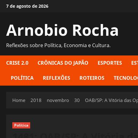
Skip
7 de agosto de 2026
to
content
Arnobio Rocha
Reflexões sobre Política, Economia e Cultura.
CRISE 2.0
CRÔNICAS DO JAPÃO
ESPORTES
ES
POLÍTICA
REFLEXÕES
ROTEIROS
TECNOLO
Home
2018
novembro
30
OAB/SP: A Vitória das O
Política
1481: OAB/SP: A Vitória d