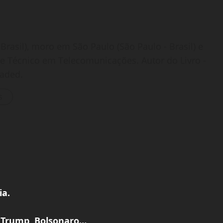
Brasil), moro em São Paulo (São Paulo - Brasil) e
o e Técnico em Telecomunicações. Autor do Livro -
oaded.
s
ia.
m Trump, Bolsonaro…