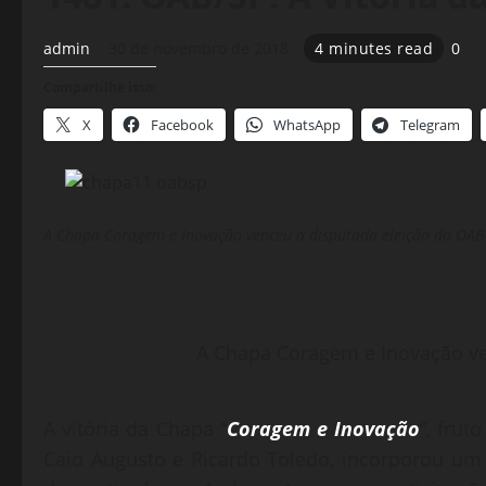
admin
30 de novembro de 2018
4 minutes read
0
Compartilhe isso:
X
Facebook
WhatsApp
Telegram
A Chapa Coragem e Inovação venceu a disputada eleição da OAB
A Chapa Coragem e Inovação ve
A vitória da Chapa “
Coragem e Inovação
”, frut
Caio Augusto e Ricardo Toledo, incorporou um 