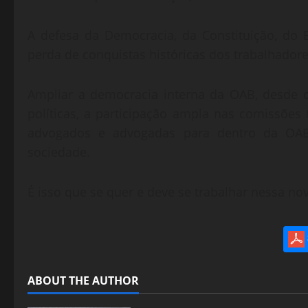
A defesa da Democracia, da Constituição, do E
perda de conquistas históricas dos trabalhadore
Ampliar a democracia interna da OAB, desde o
políticas, a participação ampla nas comissões 
advogados e advogadas para dentro da OAB,
sociedade.
É isso que se quer e deve se trabalhar nessa no
ABOUT THE AUTHOR