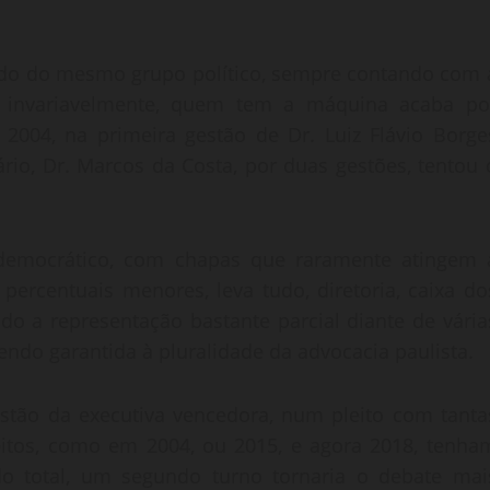
ndo do mesmo grupo político, sempre contando com 
o, invariavelmente, quem tem a máquina acaba po
 2004, na primeira gestão de Dr. Luiz Flávio Borge
ário, Dr. Marcos da Costa, por duas gestões, tentou 
democrático, com chapas que raramente atingem 
ercentuais menores, leva tudo, diretoria, caixa do
do a representação bastante parcial diante de vária
ndo garantida à pluralidade da advocacia paulista.
estão da executiva vencedora, num pleito com tanta
leitos, como em 2004, ou 2015, e agora 2018, tenha
 total, um segundo turno tornaria o debate mai