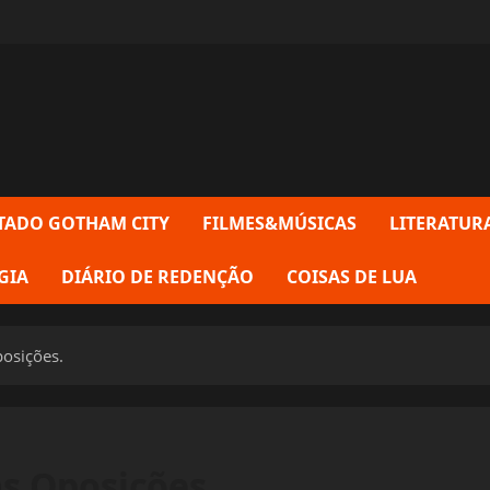
TADO GOTHAM CITY
FILMES&MÚSICAS
LITERATUR
GIA
DIÁRIO DE REDENÇÃO
COISAS DE LUA
posições.
as Oposições.