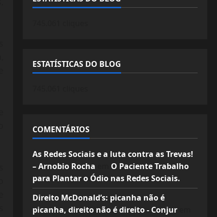
,
745.061 cliques
s
,
ESTATÍSTICAS DO BLOG
e
745.061 cliques
e
o
COMENTÁRIOS
As Redes Sociais e a luta contra as Trevas!
– Arnobio Rocha
em
O Paciente Trabalho
s
para Plantar o Ódio nas Redes Sociais.
o
e
Direito McDonald’s: picanha não é
s
picanha, direito não é direito - Conjur
em