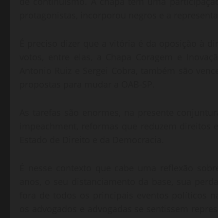
de continuísmo. A chapa tem uma participaçã
protagonistas, incorporou negros e a represent
É preciso dizer que a vitória é da oposição à d
votos, entre elas, a Chapa Coragem e Inovaçã
Antonio Ruiz e Sergei Cobra, também são vence
propostas para mudar a OAB-SP.
As tarefas são enormes, na presente conjuntur
impeachment, reformas que reduzem direitos e
Estado de Direito e da Democracia.
É nesse contexto que cabe uma reflexão sobr
anos, o seu distanciamento da base, sua perda d
fora de todos os principais eventos políticos
os advogados e advogadas se sentissem represe