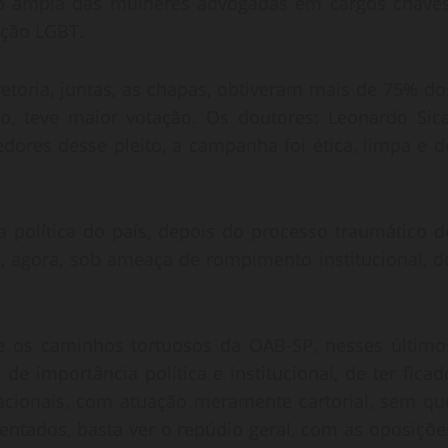
o ampla das mulheres advogadas em cargos chaves
ação LGBT.
iretoria, juntas, as chapas, obtiveram mais de 75% do
o, teve maior votação. Os doutores: Leonardo Sica
dores desse pleito, a campanha foi ética, limpa e d
a política do país, depois do processo traumático d
, agora, sob ameaça de rompimento institucional, d
e os caminhos tortuosos da OAB-SP, nesses último
e importância política e institucional, de ter ficad
 nacionais, com atuação meramente cartorial, sem qu
ntados, basta ver o repúdio geral, com as oposiçõe