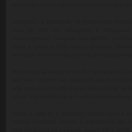
qualificado e uma maioria mais expressiva e rep
Entretanto, a abstenção, de proporções absur
mais de 50% dos advogados e advogadas a
distanciamento completo das gestões continu
todos e todas, a OAB virou a anuidade, farm
enxergue sua importância política e representati
As eleições acontecem em dia de trabalho, co
que nem sempre são próximos aos escritórios
vote com o certificado digital, sem precisar se 
urnas, mas possibilite-se o voto diretamente 
Trazer a OAB-SP e Conselho Federal para o cen
direitos humanos, sociais e trabalhistas, das l
sem hierarquia ou ameaças, devem ser a tarefa