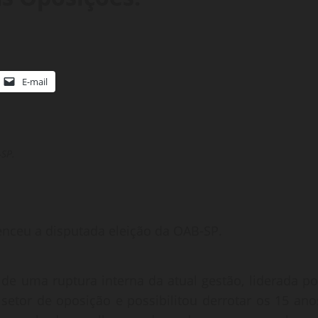
E-mail
-SP.
nceu a disputada eleição da OAB-SP.
o de uma ruptura interna da atual gestão, liderada po
setor de oposição e possibilitou derrotar os 15 ano