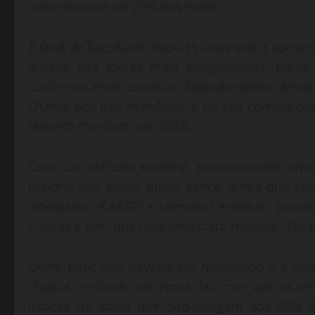
obtendo mais de 75% dos votos.
A OAB de São Paulo ficou 15 anos sob o coma
divisão das forças mais progressistas, entã
confirmar esse controle. Seguidamente, desde
D’Urso, por três mandatos e de seu correligion
terceiro mandato, em 2018.
Com um método eleitoral extremamente anti
maioria dos votos, quem vence, ainda que em p
advogados (CAASP) e conselho estadual, tornan
chapas e sem que haja uma clara maioria, não te
Outro fator que deveria ser repensado é a qu
chapas, a divisão de votos, faz com que os e
índices de votos que não chegam aos 40% do