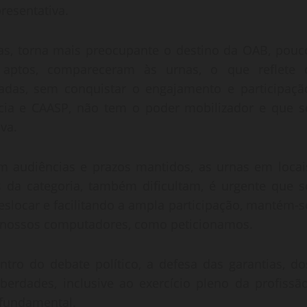
resentativa.
das, torna mais preocupante o destino da OAB, pouc
ptos, compareceram às urnas, o que reflete 
adas, sem conquistar o engajamento e participaçã
ácia e CAASP, não tem o poder mobilizador e que s
va.
m audiências e prazos mantidos, as urnas em locai
 da categoria, também dificultam, é urgente que s
deslocar e facilitando a ampla participação, mantém-s
de nossos computadores, como peticionamos.
tro do debate político, a defesa das garantias, do
iberdades, inclusive ao exercício pleno da profissão
 fundamental.