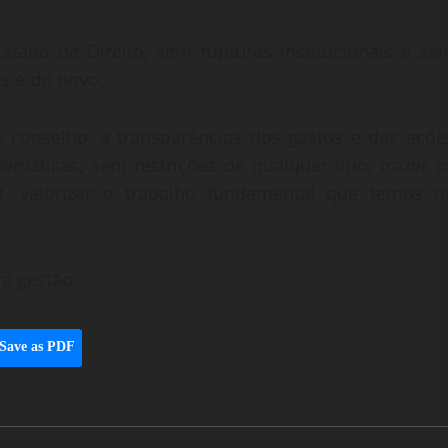
stado de Direito, sem rupturas institucionais e se
s e do povo.
 conselho, a transparências dos gastos e das açõe
temáticas, sem restrições de qualquer tipo, trazer o
 valorizar o trabalho fundamental que temos n
va gestão.
Save as PDF