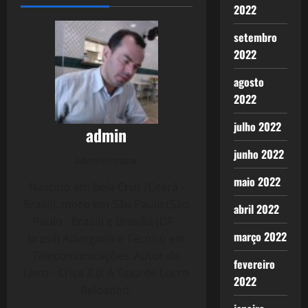
2022
setembro
2022
agosto
2022
julho 2022
admin
junho 2022
Administrator
maio 2022
Nascido em Bela Cruz (Ceará -
Brasil), moro em São Paulo (São
abril 2022
Paulo - Brasil) e Brasília (DF -
março 2022
Brasil) Advogado e Técnico em
Telecomunicações. Autor do
fevereiro
Livro - Crise 2.0: A Taxa de Lucro
2022
Reloaded.