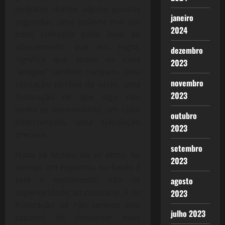
embates duram alguns poucos
janeiro
segundos, uma palavra mal (ou
2024
bem) colocada pode levar ao
afastamento, que em regra,
dezembro
significa que todos os mais
2023
“amigos” também rompem, uma
novembro
sensação terrível de vazio, uma
2023
frustração de que algo não
tenha se desenvolvido, um coito
outubro
interrompido, uma ejaculação
2023
precoce.
setembro
Nada se fechou ou se abriu, foi
2023
apenas um espasmo, no fundo é
este o sentimento, não de
agosto
superioridade, ao contrário, é de
2023
frustração de não termos sido
julho 2023
capazes de despertar mais