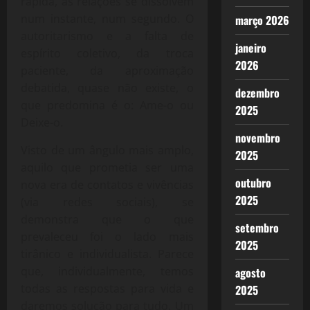
rápida, as relações se dissolvem
num instante, num segundo. O
março 2026
autoritarismo e a falta de
janeiro
espírito coletivo, da troca
2026
paciente, da aproximação
debatida, quase não existe, o
dezembro
que predomina é o: Ame-o ou
2025
Deixe-o.
novembro
Visto de um ângulo mais amplo,
2025
aquilo que prometia ser uma
outubro
nova era de contatos e vivências
2025
(via redes sociais), se
demonstra que o que
setembro
prevaleceu foi o lado mais
2025
tirânico e individualista. Parece
que, individualmente, temos
agosto
todas as respostas para vida e
2025
daremos solução para tudo. Um