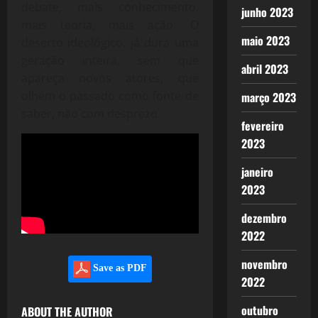
debate, mais conhecimento,
junho 2023
mais teoria, mais ação. O
maio 2023
deserto ideológico, já dura uma
geração inteira, sem que
abril 2023
apareça novos atores, que
olhem o passado como fonte de
março 2023
saber, não com desprezo.
fevereiro
2023
janeiro
2023
dezembro
2022
novembro
Save as PDF
2022
outubro
ABOUT THE AUTHOR