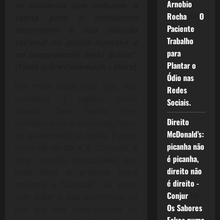
Arnobio
os mistérios que seduzem a
Rocha
em
O
teoria para o misticismo
Paciente
encontram a sua solução
Trabalho
racional na práxis humana e
para
no compreender desta práxis”.
Plantar o
(Teses sobre Feuerbach – Marx)
Ódio nas
Por mais chato que seja, vou
Redes
continuar a repetir, como
Sociais.
mantra: Sem Teoria, sem
Direito
conhecimento e sem ação, nada,
McDonald’s:
ou quase nada se muda. Parece
picanha não
coisa século XIX e, é. Contudo, é
é picanha,
uma questão inescapável, por
direito não
mais forte e próximo (será
é direito -
mesmo) o “contato” via rede,
Conjur
em
sem saber o que queremos, ou
Os Sabores
por que nos contrapomos ao