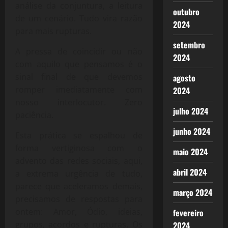
análise da conjuntura, a leitura
outubro
de um cenário. Tudo vira razão
2024
para mais rupturas.
setembro
A pressa de coincidir ou não
2024
com aquilo que pensamos é o
sinal final de que devemos
agosto
romper imediatamente com
2024
nosso interlocutor. Zero
julho 2024
paciência.
junho 2024
Esta prática se espalhou de
forma vertiginosa com o
maio 2024
advento das redes sociais, aqui,
abril 2024
a extrema urgência de tudo,
parece que aceleramos demais,
março 2024
precisamos de respostas para
ontem: Amor, Ódio, ideias,
fevereiro
grupos, acordos e rupturas. Os
2024