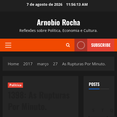
Skip
7 de agosto de 2026
11:56:14 AM
to
content
Arnobio Rocha
Reflexões sobre Política, Economia e Cultura.
SUBSCRIBE
Primary
Menu
Home
2017
março
27
As Rupturas Por Minuto.
POSTS
Política
1398: As Rupturas
Por Minuto.
S
T
Q