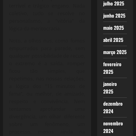
julho 2025
terrível e trágico engano. Nada
coletivo, tudo se resolve no
junho 2025
personalismo, a “vitória” da
maio 2025
lógica da meritocracia.
abril 2025
Noto, a olhos nus, como fomos
empurrados para parede, sem
março 2025
qualquer possibilidade de recuo,
o extremo é a saída, romper
fevereiro
ficou tão simples, que
2025
repetimos, nas nossas relações,
janeiro
a lógica dos “15 minutos de
2025
fama”, ou melhor, de amizade,
respeito e convivência. Nem
dezembro
tentamos aprofundar uma
2024
divergência, um olhar diferente
novembro
sobre um fenômeno, um
2024
processo, menos ainda na