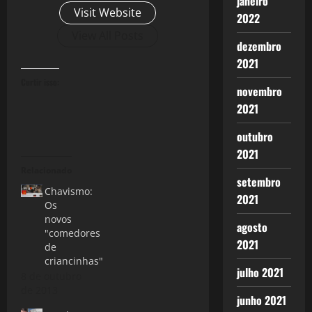
janeiro
Visit Website
2022
View All Posts
dezembro
2021
Curtir isso:
novembro
2021
outubro
2021
Relacionado
setembro
Chavismo:
2021
Os
novos
agosto
"comedores
2021
de
criancinhas"
julho 2021
8 de outubro
de 2013
junho 2021