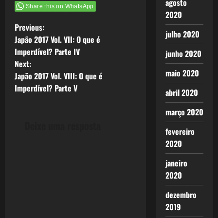
agosto
Share this on WhatsApp
2020
P
Previous:
julho 2020
Japão 2017 Vol. VII: O que é
o
Imperdível? Parte IV
junho 2020
Next:
s
maio 2020
Japão 2017 Vol. VIII: O que é
t
Imperdível? Parte V
abril 2020
n
março 2020
Deixe uma resposta
a
fevereiro
2020
v
janeiro
i
2020
g
dezembro
2019
a