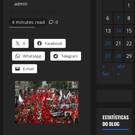
admin
1
27 de março de 2017
6
7
8
4 minutes read
0
13
14
15
Compartilhe isso:
20
21
22
X
Facebook
27
28
29
WhatsApp
Telegram
«
abr
E-mail
fev
»
ESTATÍSTICAS
DO BLOG
As lutas e as rupturas, no atual