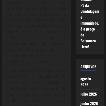
político, ainda que
PL da
aparentemente hostil, é o que
Bandidagem
há de mais sofisticado e
e
devidamente permitido pelo
impunidade,
sistema, a internet virou o
é o preço
campo mais fértil para esta
do
onda, de aparente
Bolsonaro
questionamento ao sistema,
Livre!
aliás, até incentivado por ele, já
que de alguma forma a causa, a
revolta, alivias as tensões
ARQUIVOS
É uma falsidade dizer que existe
convivência e pluralidade de
agosto
ideias nas redes sociais, a
2026
tolerância, mesmo dentro de
julho 2026
grupos de interesses comuns, é
muito pequena. A coisa é muito
junho 2026