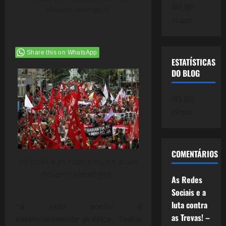
745.061
deserto ideológico.
cliques
Share this on WhatsApp
ESTATÍSTICAS
DO BLOG
745.061
cliques
COMENTÁRIOS
As lutas e as rupturas, no atual
deserto ideológico.
As Redes
Sociais e a
luta contra
“A vida social é
as Trevas! –
essencialmente prática. Todos