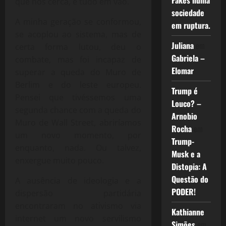
Fakes numa
que nos cerca, é tudo em vão.
sociedade
A minha geração se conformou,
em ruptura.
se acoplou ao sistema, mas de
Juliana
em
certa forma lutou, deu o
Gabriela –
combate, mas foi incapaz de
Elomar
superar a queda do Muro de
Berlim e do leste europeu.
Trump é
Pensei que tivéssemos uma
Louco? –
segunda chance com a queda do
Arnobio
Muro de Wall Street, abriríamos
Rocha
em
um novo momento, por
Trump-
enquanto, nada. Ou talvez,
Musk e a
enxergue muito pouco.
Distopia: A
Questão do
A ausência de ideologia e a
PODER!
dispersão partidária
encontraram no ativismo via
Kathianne
internet um novo servilismo
Simões
em