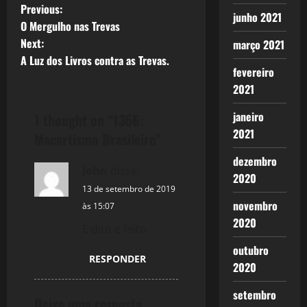
P
Previous:
junho 2021
O Mergulho nas Trevas
o
Next:
março 2021
A Luz dos Livros contra as Trevas.
s
fevereiro
2021
t
janeiro
1 thought on “
1356:
n
2021
Macartismo Brasileiro
”
a
dezembro
John
disse:
2020
v
13 de setembro de 2019
novembro
i
às 15:07
2020
E dito e feito.
g
outubro
RESPONDER
a
2020
t
setembro
Deixe uma resposta