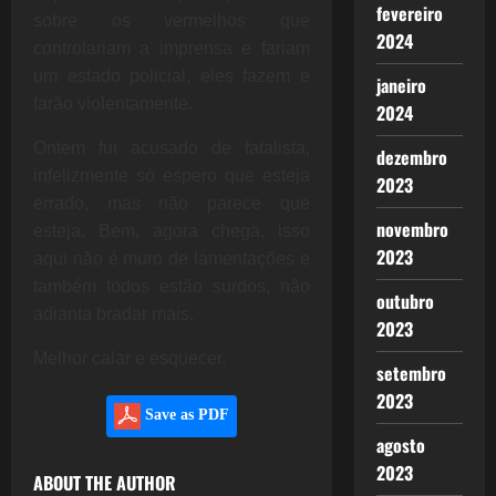
fevereiro
sobre os vermelhos que
2024
controlariam a imprensa e fariam
um estado policial, eles fazem e
janeiro
farão violentamente.
2024
Ontem fui acusado de fatalista,
dezembro
infelizmente só espero que esteja
2023
errado, mas não parece que
novembro
esteja. Bem, agora chega, isso
2023
aqui não é muro de lamentações e
também todos estão surdos, não
outubro
adianta bradar mais.
2023
Melhor calar e esquecer.
setembro
2023
Save as PDF
agosto
2023
ABOUT THE AUTHOR