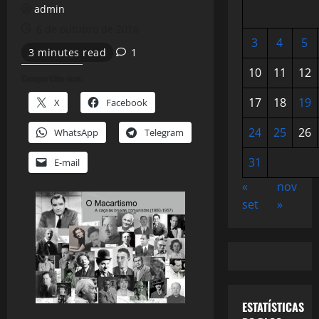
admin
6 de outubro de 2016
3
4
5
3 minutes read
1
10
11
12
Compartilhe isso:
17
18
19
X
Facebook
24
25
26
WhatsApp
Telegram
31
E-mail
«
nov
set
»
ESTATÍSTICAS