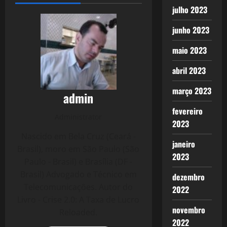
julho 2023
junho 2023
maio 2023
abril 2023
março 2023
admin
fevereiro
Administrator
2023
Nascido em Bela Cruz (Ceará -
janeiro
Brasil), moro em São Paulo (São
2023
Paulo - Brasil) e Brasília (DF -
Brasil) Advogado e Técnico em
dezembro
Telecomunicações. Autor do
2022
Livro - Crise 2.0: A Taxa de Lucro
novembro
Reloaded.
2022