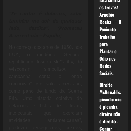
luta contra
as Trevas! –
“Se contar é doloroso, calar
Arnobio
também me dói; de qualquer
Rocha
em
O
lado, desdita”. (Prometeu
Paciente
Acorrentado – Ésquilo)
Trabalho
para
No começo dos anos de 1950, nos
Plantar o
EUA, o medíocre Senador
Ódio nas
republicano Joseph McCarthy, do
Redes
Wisconsin, simbolizou a
Sociais.
campanha conta a “onda
comunista” em solo americano,
Direito
como pano de fundo da Guerra
McDonald’s:
Fria. Uma histeria coletiva de
picanha não
delações e listas de artistas,
é picanha,
intelectuais que exerciam
direito não
atividades “antiamericanas”,
é direito -
produziu perseguições, prisões,
Conjur
em