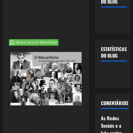
DO BLOG
Marcatismo atacou a todos:
Esquerda, liberais, intelectuais,
745.061
artistas.
cliques
Share this on WhatsApp
ESTATÍSTICAS
DO BLOG
745.061
cliques
COMENTÁRIOS
Marcatismo atacou a todos:
As Redes
esquerda, liberais, intelectuais,
Sociais e a
artistas.