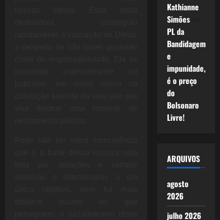
Kathianne
nossas ideias. Essa onda
Simões
em
destruidora conseguiu
PL da
rapidamente a cassação de Dilma,
Bandidagem
a despeito de não haver qualquer
e
crime de responsabilidade. Ela se
impunidade,
consolida especialmente no
é o preço
judiciário, em maior relevo na
do
condução fascista da lava jato que
Bolsonaro
visa destruir uma corrente de
Livre!
pensamento político.
Pode não ser mera coincidência
que a a base dessa loucura seja
ARQUIVOS
feita por delações e sempre
seletivas e direcionadas a um
agosto
único objetivo, nem há mais
2026
disfarce quanto ao que
perseguem, o juiz-justiceiro disse
julho 2026