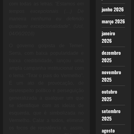
com todas as letras:
“Estamos em
junho 2026
tempos excepcionais (…)
De
maneira nenhuma eu defendo
março 2026
qualquer excepcionalidade”. (Uol,
janeiro
04/06/2016)
2026
O governo golpista de Temer-
dezembro
Serra, com baixa popularidade e
2025
baixa credibilidade, lançou uma
ampla campanha institucional com
novembro
o lema: “Tirar o pais do Vermelho”.
2025
É um ato de provocação, de
desrespeito político e perseguição
outubro
generalizada a qualquer um que
2025
se identifique com as ideias de
setembro
esquerda, que é simbolizada no
2025
Vermelho. Calar a todos, eliminar
os focos de resistência e, assim,
agosto