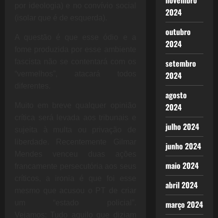
novembro
por ideologia) e no convívio social
2024
(isolar que é de esquerda).
outubro
A questão é que esse ódio e a
2024
fome produzida por esse ambiente
fascista não se contentará com os
setembro
“vermelhos”, atacará todos
2024
diferentes.
agosto
Muito em breve qualquer opinião
2024
crítica será levada aos tribunais e
julho 2024
sujeita à multa ou privação de
liberdade. Recentemente Gilmar
junho 2024
Mendes venceu duas ações
maio 2024
francamente persecutória aos seus
críticos, a ironia é que foi esse
abril 2024
mesmo que acusou o PT de criar
um “estado policial”.
março 2024
Vejamos: Tudo aquilo que diziam