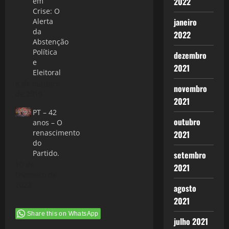
2022
em
Crise: O
janeiro
Alerta
da
2022
Abstenção
Política
dezembro
e
2021
Eleitoral
8 de outubro
novembro
de 2019
2021
PT – 42
outubro
anos – O
renascimento
2021
do
Partido.
setembro
10 de
2021
fevereiro de
2022
agosto
2021
Share this on WhatsApp
julho 2021