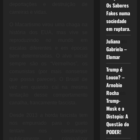
deportações e destruição de
Os Sabores
carreiras e vidas.
Fakes numa
sociedade
O Macartismo virou uma chaga na
em ruptura.
história dos EUA, mas vive se
reproduzindo no mundo em
Juliana
em
escalas diferentes e em épocas
Gabriela –
bem determinadas. O alvo inicial
Elomar
sempre são os “Vermelhos”, os
Trump é
comunistas (por mais nonsense
Louco? –
que possa parecer). O Brasil de
Arnobio
vez em quando caí na mesma
Rocha
em
tentação desse comportamento
Trump-
canalha, francamente fascista.
Musk e a
Desde 2013 a horda fascista tem
Distopia: A
nos empurrado para o gueto
Questão do
tentam nos constranger
PODER!
publicamente e criminalizar