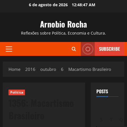
Skip
6 de agosto de 2026
12:48:48 AM
to
content
Arnobio Rocha
Reflexões sobre Política, Economia e Cultura.
SUBSCRIBE
Primary
Menu
Home
2016
outubro
6
Macartismo Brasileiro
POSTS
Política
1356: Macartismo
Brasileiro
S
T
Q