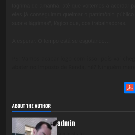
lágrima de amanhã, até que voltemos a acordar p
eles já conseguiram queimar o patrimônio público 
suor e lágrimas”, lógico que, dos trabalhadores.
A esperar. O tempo está se esgotando…
PS: Vamos acabar logo com isso, pois vai cheg
abater no Imposto de Renda, né? Ninguém mere
ABOUT THE AUTHOR
admin
Administrator