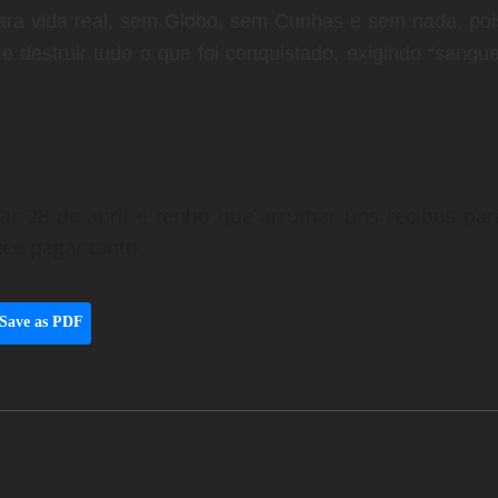
ara vida real, sem Globo, sem Cunhas e sem nada, poi
e destruir tudo o que foi conquistado, exigindo “sangue
ar 28 de abril e tenho que arrumar uns recibos par
ce pagar tanto.
Save as PDF