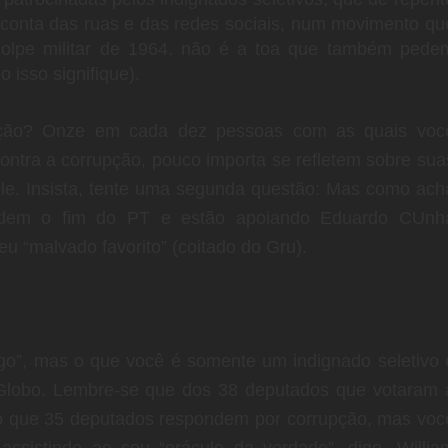
 conta das ruas e das redes sociais, num movimento qu
golpe militar de 1964, não é a toa que também pede
o isso signifique).
pção? Onze em cada dez pessoas com as quais voc
ontra a corrupção, pouco importa se refletem sobre sua
ele. Insista, tente uma segunda questão: Mas como ach
ndem o fim do PT e estão apoiando Eduardo CUnh
 “malvado favorito” (coitado do Gru).
igo”, mas o que você é somente um indignado seletivo 
 Globo. Lembre-se que dos 38 deputados que votaram 
do que 35 deputados respondem por corrupção, mas voc
assistindo ao seu “oráculo da verdade”, digo, Willia