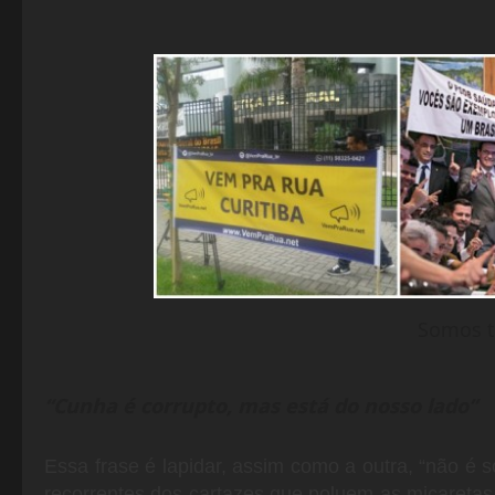
Somos t
“Cunha é corrupto, mas está do nosso lado”
Essa frase é lapidar, assim como a outra, “não é 
recorrentes dos cartazes que poluem as micaretas 