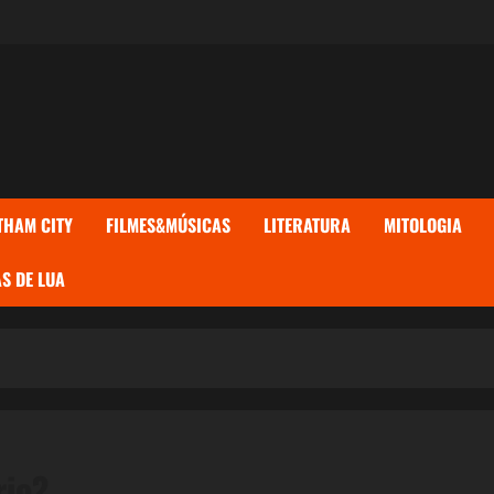
THAM CITY
FILMES&MÚSICAS
LITERATURA
MITOLOGIA
S DE LUA
rio?