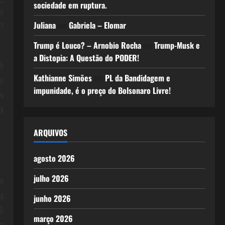
sociedade em ruptura.
e
Juliana
em
Gabriela – Elomar
m
Trump é Louco? – Arnobio Rocha
em
Trump-Musk e
a Distopia: A Questão do PODER!
ê
Kathianne Simões
em
PL da Bandidagem e
s
impunidade, é o preço do Bolsonaro Livre!
a
a
ARQUIVOS
agosto 2026
julho 2026
e
a
junho 2026
ê
março 2026
m