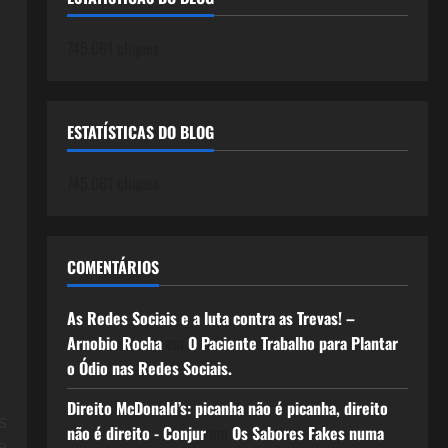
745.061 cliques
ESTATÍSTICAS DO BLOG
745.061 cliques
COMENTÁRIOS
As Redes Sociais e a luta contra as Trevas! –
Arnobio Rocha
em
O Paciente Trabalho para Plantar
o Ódio nas Redes Sociais.
Direito McDonald’s: picanha não é picanha, direito
s
não é direito - Conjur
em
Os Sabores Fakes numa
e