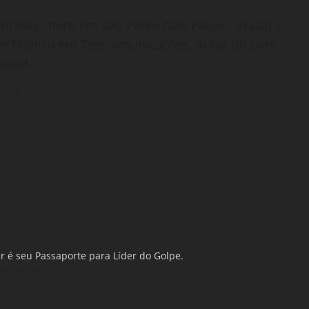
Brasil), moro em São Paulo (São Paulo - Brasil) e
o e Técnico em Telecomunicações. Autor do Livro -
oaded.
s
r é seu Passaporte para Líder do Golpe.
ro de 2015