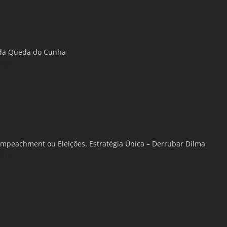
 da Queda do Cunha
2016
 Impeachment ou Eleições. Estratégia Única – Derrubar Dilma
2016