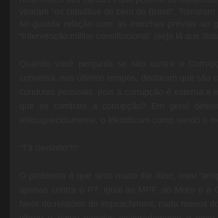
viraram “os cidadãos de bem do Brasil”. Tomaram
só guarda relação com as marchas prévias ao 
“intervenção militar constitucional” (seja lá que diab
Quando você pergunta se são contra a Corru
conversa, nos últimos tempos, declaram que são c
condutas pessoais, pois a corrupção é externa a 
que se combate a corrupção? Em geral defe
enlouquecidamente, o identificam como sendo o meu
“Tá Sertinho”!!!
O problema é que sinto muito lhe dizer, meu “am
apenas contra o PT, igual ao MPF, ao Moro e a
favor do relatório do impeachment, nada menos 
vibrou e bateu panelas acaloradamente a noite 