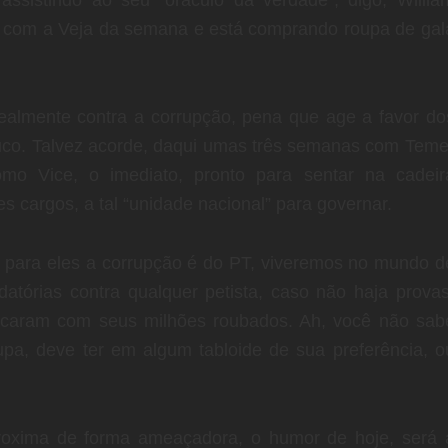
o com a Veja da semana e está comprando roupa de gal
ealmente contra a corrupção, pena que age a favor do
ouco. Talvez acorde, daqui umas três semanas com Teme
mo Vice, o imediato, pronto para sentar na cadeir
s cargos, a tal “unidade nacional” para governar.
 para eles a corrupção é do PT, viveremos no mundo d
atórias contra qualquer petista, caso não haja provas
icaram com seus milhões roubados. Ah, você não sab
pa, deve ter em algum tabloide de sua preferência, o
roxima de forma ameaçadora, o humor de hoje, será 