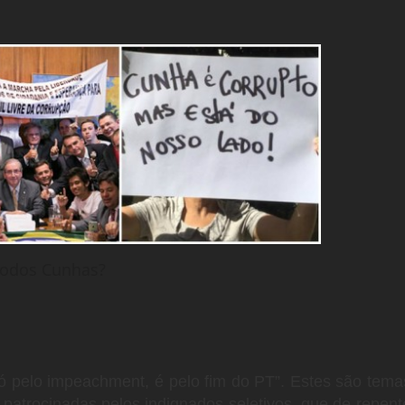
odos Cunhas?
só pelo impeachment, é pelo fim do PT”. Estes são tema
patrocinadas pelos indignados seletivos, que de repent