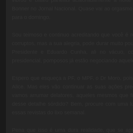
Bonner no Jornal Nacional. Quase vai ao orgasm
para o domingo.
Sou teimoso e continuo acreditando que você é r
corruptos, mas a sua alegria, pode durar muito p
Presidente e Eduardo Cunha, ali no vácuo, co
presidencial, pomposos já estão negociando aquele
Espero que esqueça a PF, o MPF, o Dr Moro, pois
Alice. Mas eles vão continuar as suas ações pred
vamos arrumar delatores, aqueles mesmos que f
desse detalhe sórdido? Bem, procure com uma lu
essas revistas do lixo semanal.
Pena que isso é uma dura realidade, que se ap