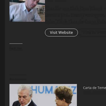
Nascido em Bela Cruz (Ceará - 
Brasília (DF - Brasil) Advogad
Crise 2.0: A Taxa de Lucro Rel
Visit Website
View All Post
Curtir isso:
Relacionado
Carta de Teme
11 de dezemb