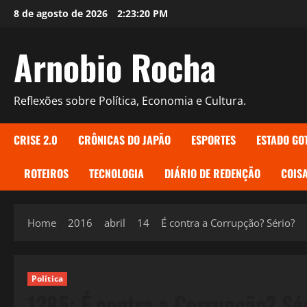
Skip
8 de agosto de 2026
2:23:21 PM
to
content
Arnobio Rocha
Reflexões sobre Política, Economia e Cultura.
CRISE 2.0
CRÔNICAS DO JAPÃO
ESPORTES
ESTADO GO
ROTEIROS
TECNOLOGIA
DIÁRIO DE REDENÇÃO
COISA
Home
2016
abril
14
É contra a Corrupção? Sério?
Política
1285: É contra a Corrupção? Sé