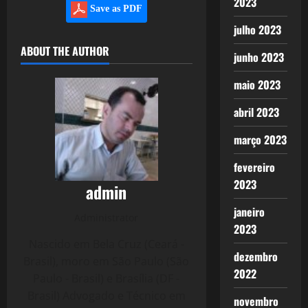
2023
Save as PDF
julho 2023
ABOUT THE AUTHOR
junho 2023
maio 2023
abril 2023
março 2023
fevereiro
2023
admin
janeiro
Administrator
2023
Nascido em Bela Cruz (Ceará -
dezembro
Brasil), moro em São Paulo (São
2022
Paulo - Brasil) e Brasília (DF -
Brasil) Advogado e Técnico em
novembro