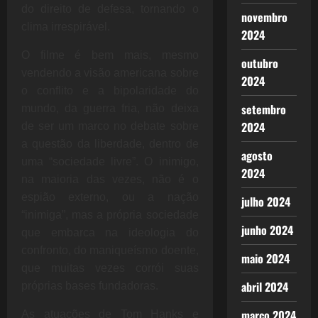
do direito de defesa, tornando o
novembro
clima irrespirável.
2024
O filme é bem mais, mesmo
outubro
vendendo a visão americana sobre
2024
o conflito e a bipolaridade do
setembro
mundo, da guerra fria, não deixa
2024
de ser um marco no debate sobre
a questão da liberdade, dentro de
agosto
uma “sociedade livre”. O inimigo,
2024
na maioria das vezes, não é o
espião externo, ou a nação
julho 2024
“inimiga”, mas a própria sociedade
junho 2024
que embarca na ideologia do
confronto, do maniqueísmo doente,
maio 2024
que muitas vezes corrói suas
abril 2024
próprias bases fundadoras.
março 2024
As atuações de Tom Hanks e