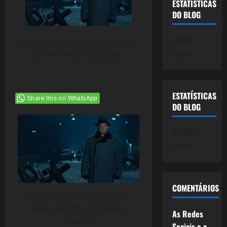
ESTATÍSTICAS
DO BLOG
745.061
A intensa a atuação de Tom Hanks
cliques
no filme Ponte dos Espiões.
ESTATÍSTICAS
Share this on WhatsApp
DO BLOG
745.061
cliques
COMENTÁRIOS
A ótima a atuação de Tom
Hanks no filme Ponte dos
As Redes
Espiões.
Sociais e a