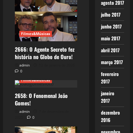
agosto 2017
julho 2017
junho 2017
Filmes&Músicas
maio 2017
2666: O Agente Secreto fez
abril 2017
história no Globo de Ouro!
março 2017
admin
12 de janeiro de 2026
0
fevereiro
Filmes&Músicas
2017
janeiro
2658: O Fenomenal João
2017
Gomes!
dezembro
admin
7 de dezembro de
2025
0
2016
novembro