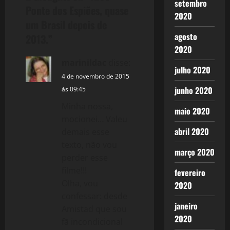
setembro
a
Ponte dos Espiões, quase
2020
um Brasil depois de
v
agosto
2013.
”
i
2020
marinildac
disse:
julho 2020
g
4 de novembro de 2015
junho 2020
às 09:45
a
Minha nossa,
maio 2020
t
mocionei… Valeu
abril 2020
demais esse
i
texto, não vou
março 2020
o
perder esse
filme!!!
fevereiro
n
Olha, vou
2020
confessar: desde
janeiro
Amistad que sou
2020
fã incondicional