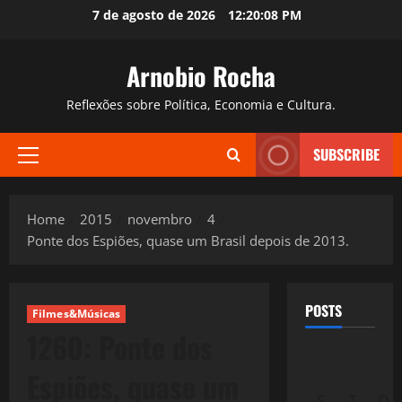
Skip
7 de agosto de 2026
12:20:09 PM
to
content
Arnobio Rocha
Reflexões sobre Política, Economia e Cultura.
SUBSCRIBE
Primary
Menu
Home
2015
novembro
4
Ponte dos Espiões, quase um Brasil depois de 2013.
POSTS
Filmes&Músicas
1260: Ponte dos
Espiões, quase um
S
T
Q