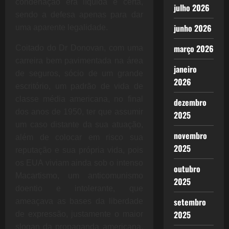
condenação era líquida e certa,
julho 2026
sendo a defesa apenas para dar
junho 2026
uma aparente legalidade.
março 2026
Coitado do Dr Donovan, com uma
carreira bem pavimentada na área
janeiro
de seguros, sócio de um grande
2026
escritório, um padrão de vida de
classe média americana, no final
dezembro
dos anos de 1950, ter que assumir
2025
um caso distante da sua atuação,
novembro
além de colocar em risco sua
2025
reputação e sua própria vida, pois
os EUA viviam ainda sob o intenso
outubro
Macartismo, um anticomunismo
2025
doentio e intolerante, que
setembro
ameaçava as bases da liberdade
2025
de expressão, justamente o maior
slogan da propaganda americana,