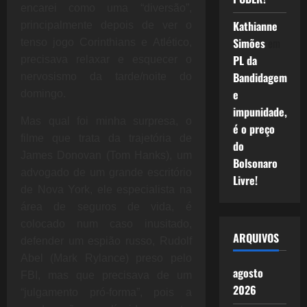
encarei como uma “diversão”,
Kathianne
principalmente depois de ver o
Simões
em
tenso jogo Corinthians e Atlético,
PL da
precisava relaxar e esquecer o
Bandidagem
nervosismo da tarde/noite do
e
domingo.
impunidade,
Mas qual foi minha surpresa, o
é o preço
filme que trata da trajetória de
do
James Donovan (Tom Hanks), um
Bolsonaro
advogado de um grande escritório
Livre!
de Nova York, ele especialista na
área de seguros de vida, é
colocado num caso inusitado,
ARQUIVOS
defender um espião russo,
Rudolf
Abel (Mark Rylance) preso pelo
agosto
FBI, mas que precisava de um
2026
“julgamento pró-forma”, pois a