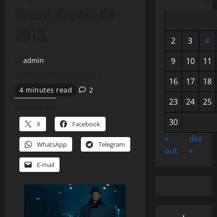
Brasil depois de
2013.
2
3
4
admin
9
10
11
4 de novembro de 2015
16
17
18
4 minutes read
2
23
24
25
Compartilhe isso:
30
X
Facebook
«
dez
WhatsApp
Telegram
out
»
E-mail