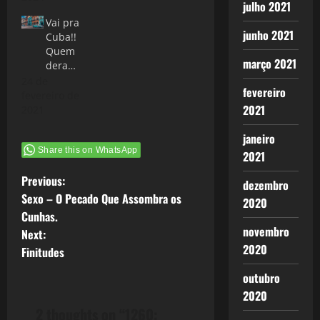
julho 2021
Vai pra
junho 2021
Cuba!!
Quem
março 2021
dera…
24 de
fevereiro
fevereiro de
2021
2021
janeiro
Share this on WhatsApp
2021
P
Previous:
dezembro
Sexo – O Pecado Que Assombra os
2020
o
Cunhas.
novembro
Next:
s
2020
Finitudes
t
outubro
2020
n
2 thoughts on “
1260: