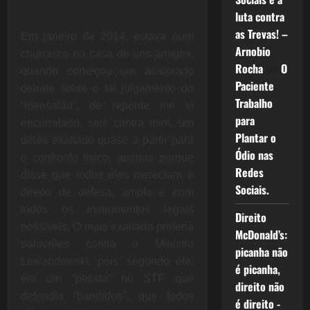
luta contra
as Trevas! –
Em janeiro de 2014, estava num
Arnobio
churrasco na casa de uns amigos,
Rocha
em
O
quando começou um acalorado
Paciente
debate sobre o tal julgamento do
Trabalho
“mensalão”, de repente me vi
para
encurralado, seis contra mim, um
Plantar o
deles exaltado quase a partir para
Ódio nas
o confronto físico, apenas porque
Redes
disse que todos eles mereciam o
Sociais.
direito de defesa, amplo e com
todos os instrumentos legais
Direito
possíveis. O mais exaltado proferia
McDonald’s:
palavrões contra o Ministro
picanha não
Lewandowski, pois, segundo ele,
é picanha,
era um “petista” no STF que
direito não
defendia “bandidos”, que todos
é direito -