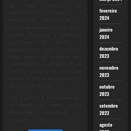
de
Mark Rylance são
fevereiro
espetaculares, seguras e
2024
convincentes. Spilberg é um
craque na reconstrução de época,
janeiro
cenário impecável, a construção
2024
do Muro de Berlim é
dezembro
especialmente bem mostrada.
2023
Ótimo roteiro, as histórias bem
entrelaçadas e a sensação de ter
novembro
visto um grande filme, em minha
2023
opinião, o melhor do ano, um dos
outubro
melhores da década.
2023
Vale a pena ir e refletir, pena que
setembro
os zumbis das redes sociais
2023
dificilmente entenderiam a
mensagem do filme.
agosto