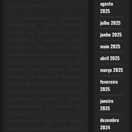
agosto
contra a ex-URSS.
2025
O julgamento totalmente
julho 2025
contaminado pelo ambiente
político se revelará a imensa
junho 2025
contradição daqueles anos
maio 2025
sombrios, mas que falará
diretamente ao momento em que
abril 2025
vivemos, onde um julgamento, não
março 2025
importa qual, seletivo (basta
lembrar que apenas o “mensalão
fevereiro
petista” foi julgado) ou não, expõe
2025
toda a doença e a neurose de uma
sociedade autoritária, mesmo
janeiro
vendendo ser a campeã das
2025
liberdades. O
dezembro
reacionarismo
cego não aceita
2024
nem as regras mais elementares