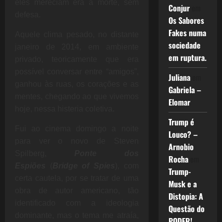
eles mereciam era a morte, sem
Conjur
em
defesa.
Os Sabores
Fakes numa
Aquele clima pesado, no distante
sociedade
janeiro de 2014, em ambiente
em ruptura.
privado, teoricamente que era
possível conversar entre “amigos”,
Juliana
em
ganhou às ruas, os corações e as
Gabriela –
mentes, chegando ao que vivemos
Elomar
hoje, nessa histeria coletiva.
Trump é
Fui ao cinema domingo a noite
Louco? –
para ver o novo de Steven
Arnobio
Spilberg,
Ponte dos
Rocha
em
Espiões
(
Bridge of Spies
), com
Trump-
certa cautela, por se tratar de uma
Musk e a
obra de autor americano, tão
Distopia: A
identificado com a ideologia
Questão do
dominante, mas o tema me atraía,
PODER!