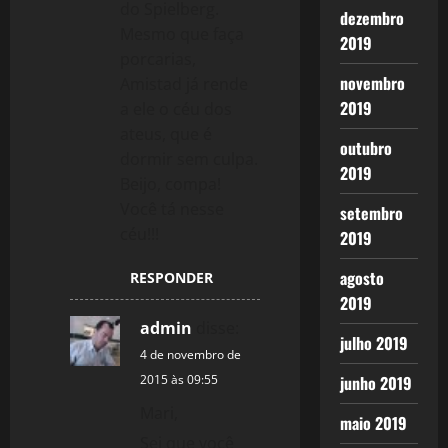
do Spielberg.
dezembro
Mesmo que faça
2019
porcarias,
novembro
Amistad já rende
2019
a ele o céu dos
ateus, que é
outubro
dormir sem culpa.
2019
Beijo, compa!
Você tá nesse
setembro
céu!!!
2019
agosto
RESPONDER
2019
admin
disse:
julho 2019
4 de novembro de
2015 às 09:55
junho 2019
Mari,
maio 2019
Sei que você