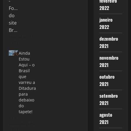
fevereiro
2022
janeiro
2022
setembro de
dezembro
2013
2021
Ainda
novembro
Estou
2021
Aqui – o
Brasil
outubro
que
varreu a
2021
Ditadura
para
setembro
debaixo
2021
do
tapete!
agosto
11 de
2021
novembro de
2024