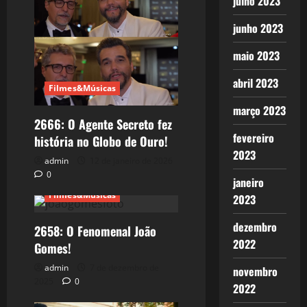
julho 2023
junho 2023
maio 2023
abril 2023
Filmes&Músicas
março 2023
2666: O Agente Secreto fez
fevereiro
história no Globo de Ouro!
2023
admin
12 de janeiro de 2026
0
janeiro
Filmes&Músicas
2023
dezembro
2658: O Fenomenal João
2022
Gomes!
admin
7 de dezembro de
novembro
2025
0
2022