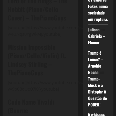
Lord of The Rings – The
Fakes numa
Hobbit (Piano/Cello
sociedade
Cover) – ThePianoGuys
em ruptura.
[youtube]https://www.youtube.com/watch?
Juliana
em
v=FZNqs0YgWkM[/youtube]
Gabriela –
Elomar
Mission Impossible
Trump é
(Piano/Cello/Violin) ft.
Louco? –
Lindsey Stirling –
Arnobio
ThePianoGuys
Rocha
em
Trump-
[youtube]https://www.youtube.com/watch?
Musk e a
v=9p0BqUcQ7i0[/youtube]
Distopia: A
Questão do
Code Name Vivaldi
PODER!
(Bourne
Kathianne