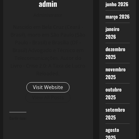
admin
junho 2026
Administrator
março 2026
Nascido em Bela Cruz (Ceará -
janeiro
Brasil), moro em São Paulo (São
2026
Paulo - Brasil) e Brasília (DF -
dezembro
Brasil) Advogado e Técnico em
2025
Telecomunicações. Autor do
Livro - Crise 2.0: A Taxa de Lucro
novembro
Reloaded.
2025
Visit Website
outubro
2025
View All Posts
setembro
2025
Curtir isso:
agosto
2025