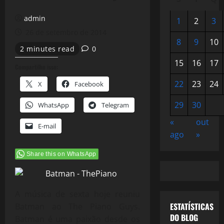
admin
1
2
3
26 de setembro de 2014
8
9
10
2 minutes read
0
15
16
17
Compartilhe isso:
22
23
24
X
Facebook
29
30
WhatsApp
Telegram
«
out
E-mail
ago
»
Share this on WhatsApp
A música de sexta hoje reuniu
ESTATÍSTICAS
Batman ao The Piano Guys.
DO BLOG
Batman é uma paixão desde os