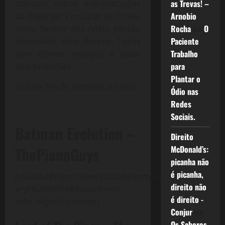
as Trevas! –
coloquei outras interpretações
Arnobio
da dupla para músicas de filmes,
Rocha
em
O
como Senhor dos Anéis, Missão
Paciente
Impossível, série Bourne. Todas
Trabalho
com ótimos arranjos e belas
para
interpretações.
Plantar o
Grande fim de semanas a todos.
Ódio nas
Redes
Sociais.
Batman Evolution –
Direito
ThePianoGuys
McDonald’s:
picanha não
é picanha,
[youtube]https://www.youtube.com/watch?
direito não
v=yFfjUMinFPk&feature=em-
é direito -
subs_digest[/youtube]
Conjur
em
Os Sabores