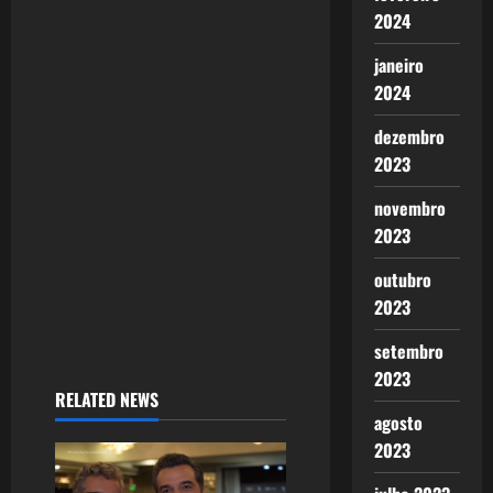
g
2024
a
janeiro
2024
t
dezembro
i
2023
o
novembro
2023
n
outubro
2023
setembro
2023
RELATED NEWS
agosto
2023