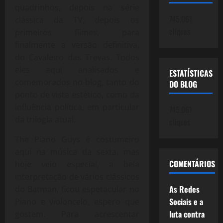
quadrinhos, depois na série
745.061
clássica da TV, depois os
cliques
primeiros filmes, para
finalmente a versão definitiva,
do Cavaleiro das Trevas. Todos
eles aqui analisados e
ESTATÍSTICAS
comemorados no blog, tanto do
DO BLOG
ponto de vista estético, como da
influência política, em particular
745.061
da trilogia atual.
cliques
The Piano Guys é costumeiro
aqui na música da sexta, mas
COMENTÁRIOS
hoje veio especial, a bela
interpretação de vários clássicos
As Redes
do Batman, ficou espetacular no
Sociais e a
Piano e violoncelo, espero que
luta contra
gostem. Para acrescentar