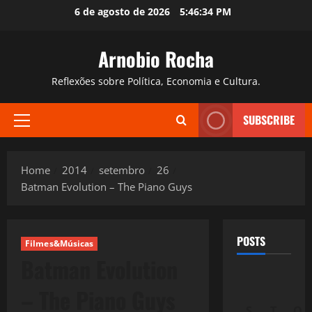
Skip
6 de agosto de 2026
5:46:35 PM
to
content
Arnobio Rocha
Reflexões sobre Política, Economia e Cultura.
SUBSCRIBE
Primary
Menu
Home
2014
setembro
26
Batman Evolution – The Piano Guys
POSTS
Filmes&Músicas
Batman Evolution
– The Piano Guys
S
T
Q