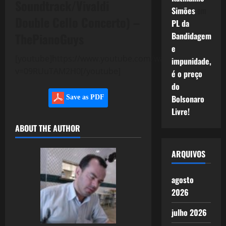
Soundtrack/Vivaldi
Simões
em
Double Cello Concerto) –
PL da
ThePianoGuys
Bandidagem
e
[youtube]https://www.youtube.com/watch?
impunidade,
v=09RUuTAM2H0[/youtube]
é o preço
do
Bolsonaro
Save as PDF
Livre!
ABOUT THE AUTHOR
ARQUIVOS
agosto
2026
julho 2026