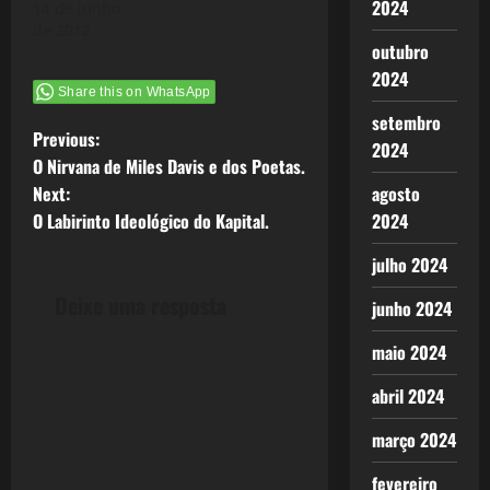
2024
14 de junho
de 2012
outubro
2024
Share this on WhatsApp
setembro
P
Previous:
2024
O Nirvana de Miles Davis e dos Poetas.
o
Next:
agosto
O Labirinto Ideológico do Kapital.
2024
s
julho 2024
t
Deixe uma resposta
junho 2024
n
maio 2024
a
abril 2024
v
março 2024
i
fevereiro