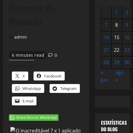
Desastre do
1
2
Mineirão
7
8
9
admin
14
15
16
9 de julho de 2014
21
22
23
6 minutes read
0
28
29
30
Compartilhe isso:
«
ago
X
Facebook
jun
»
WhatsApp
Telegram
E-mail
Share this on WhatsApp
ESTATÍSTICAS
DO BLOG