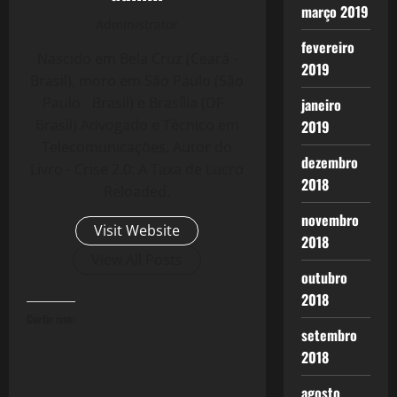
março 2019
Administrator
fevereiro
Nascido em Bela Cruz (Ceará -
2019
Brasil), moro em São Paulo (São
Paulo - Brasil) e Brasília (DF -
janeiro
Brasil) Advogado e Técnico em
2019
Telecomunicações. Autor do
dezembro
Livro - Crise 2.0: A Taxa de Lucro
2018
Reloaded.
novembro
Visit Website
2018
View All Posts
outubro
2018
Curtir isso:
setembro
2018
agosto