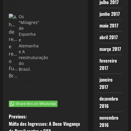
8 de julho de
julho 2017
2024
junho 2017
Os
"Milagres"
maio 2017
de
Espanha
abril 2017
e
Alemanha
março 2017
e A
reestruturação
fevereiro
do
2017
Brasil.
14 de
janeiro
julho de
2017
2014
dezembro
Share this on WhatsApp
2016
P
Previous:
novembro
Máfia dos Ingressos: A Doce Vingança
2016
o
do Brasil contra a FIFA