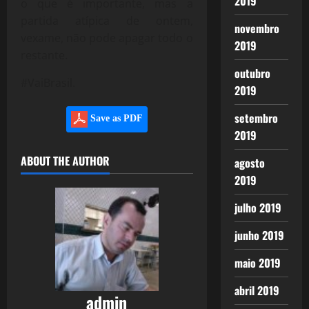
2019
o que é importante, mas a
partida atípica de ontem,
novembro
vexame, não pode apagar todo o
2019
restante.
outubro
#VaiBrasil.
2019
setembro
Save as PDF
2019
ABOUT THE AUTHOR
agosto
2019
julho 2019
junho 2019
maio 2019
abril 2019
admin