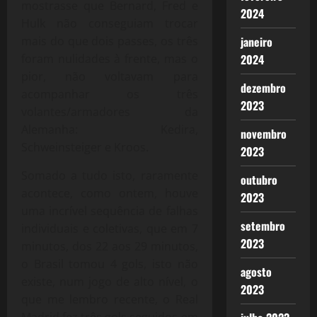
mostrasse que Bernard, Fred e
2024
Hulk não conseguiam trocar
mais do que dois passes, os três
janeiro
foram nulidades à frente, mas o
2024
pior, não voltavam para
dezembro
acompanhar os três
2023
volantes/armadores da
Alemanha: Kedira,
novembro
Schweinsteiger e Kroos.
2023
Somado a tudo isto, raramente
outubro
acontece, como ontem, houve
2023
uma incrível sequência de falhas
setembro
individuais e coletivas, que em 7
2023
minutos, dos 22 aos 29 minutos,
o Brasil tomou 4 gols, isto não
agosto
existe, num jogo de alto nível, o
2023
que me lembro recente, o Real
Madrid fez três gols seguidos em