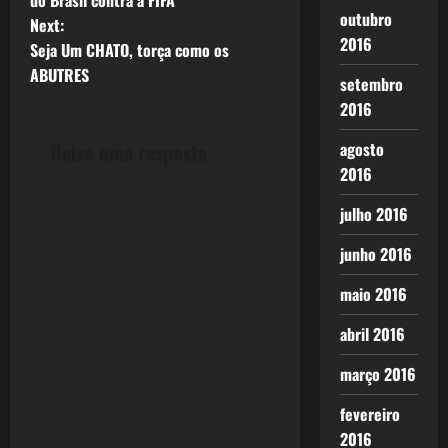
outubro
Next:
s
2016
Seja Um CHATO, torça como os
t
ABUTRES
setembro
2016
n
Deixe uma resposta
agosto
a
2016
v
julho 2016
i
junho 2016
g
maio 2016
a
abril 2016
t
março 2016
i
fevereiro
2016