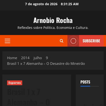
Skip
7 de agosto de 2026
8:31:27 AM
to
content
Arnobio Rocha
Reflexões sobre Política, Economia e Cultura.
SUBSCRIBE
Primary
Menu
Home
2014
julho
9
Brasil 1 x 7 Alemanha – O Desastre do Mineirão
POSTS
Esportes
Brasil 1 x 7
Alemanha – O
S
T
Q