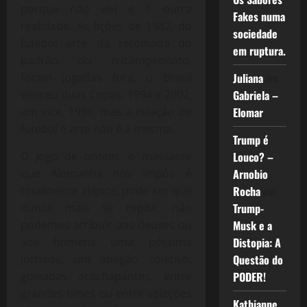
porque não vivi e é outra
Fakes numa
realidade. As lições de 1982, do
sociedade
futebol arte, da retomada do
em ruptura.
padrão do tricampeonato,
foram jogadas fora, o Brasil
Juliana
em
venceu duas Copas, 1994 e 2002,
Gabriela –
um vice, 1998, mas a relação de
Elomar
futebol e arte não é a mesma.
Trump é
O jogo de ontem, o massacre
Louco? –
que Alemanha nos impôs é
Arnobio
totalmente atípico, pode ser que
Rocha
em
nunca mais se repita, não
Trump-
podemos atribuir aos deuses ou
Musk e a
aos homens uma péssima
Distopia: A
jornada, um apagão coletivo,
Questão do
goleadas acachapantes, entre
PODER!
grandes times ou entre seleções
Kathianne