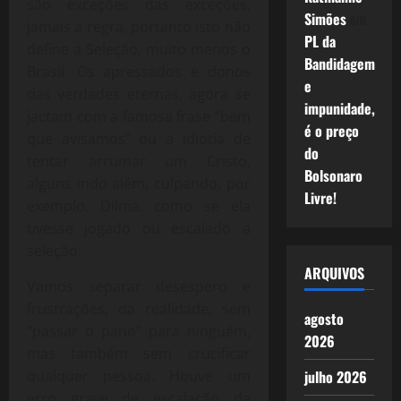
são exceções das exceções,
Simões
em
jamais a regra, portanto isto não
PL da
define a Seleção, muito menos o
Bandidagem
Brasil. Os apressados e donos
e
das verdades eternas, agora se
impunidade,
jactam com a famosa frase “bem
é o preço
que avisamos” ou a idiotia de
do
tentar arrumar um Cristo,
Bolsonaro
alguns indo além, culpando, por
Livre!
exemplo, Dilma, como se ela
tivesse jogado ou escalado a
seleção.
ARQUIVOS
Vamos separar desespero e
frustrações, da realidade, sem
agosto
“passar o pano” para ninguém,
2026
mas também sem crucificar
qualquer pessoa. Houve um
julho 2026
erro grave de escalação da