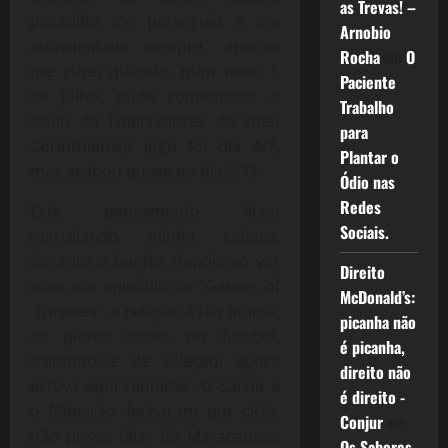
as Trevas! –
pesadelo me perseguiu e me
Arnobio
atormentava sempre, apenas
Rocha
em
O
me curei quando, num novo 5
Paciente
de julho, pude comemorar o
Trabalho
título da Libertadores do meu
para
Corinthians(o jogo foi dia 4/7,
Plantar o
mas acabou quase no dia 5/7).
Ódio nas
Redes
Este pensamento ficou
Sociais.
martelando minha cabeça,
durante o banho, depois ao ver
Direito
mais um episódio de “Games of
McDonald’s:
Thrones”, a relação é tão íntima,
picanha não
as piores dores no futebol,
é picanha,
tratando-se de seleção, agora
direito não
estava aqui reunidas. O Sarriá e
é direito -
o Mineirão fecharam um ciclo,
Conjur
em
não posso falar do Maracanazo
Os Sabores