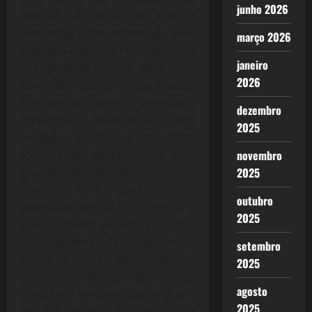
junho 2026
seleção, a única vez que a
Alemanha tinha enfrentado time
março 2026
que joga aberto, a Portugal, fez 4
janeiro
x 0, poderia ser até feito mais
2026
com os espaços encontrados,
nos demais jogos a Alemanha
dezembro
enfrentou adversários bem
2025
fechados, que não se arriscavam
fortemente. Muitas vezes teve
novembro
grandes dificuldades, como no
2025
empate com Gana, vitória
outubro
apertadas contra EUA, Argélia e
2025
França. Quem se fechou e jogou
no esquema de suportar o
setembro
toque de bola da Alemanha, não
2025
permitiu ser goleado, mas
agosto
também é verdade que ninguém
2025
desafiou de igual para igual para