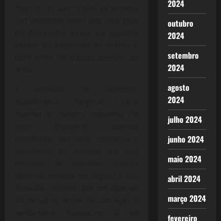
2024
marcar ou sair, o que se provou
um desastre, cinco dos sete gols
outubro
da Alemanha foram de jogadas
2024
vindas da esquerda da defesa e
setembro
com linha de passes dentro da
2024
área.
agosto
A entrada de Bernard,
2024
substituindo Neymar, para
manter o mesmo esquema de
julho 2024
jogo, trocando apenas
jogadores, em tese, mostrou a
junho 2024
coerência de Felipão ao seu
maio 2024
método de trabalho, dando
certo ou errado, ele seguiu a sua
abril 2024
filosofia, mesmo que em apenas
março 2024
20 minutos, antes de começar o
verdadeiro massacre, já se
fevereiro