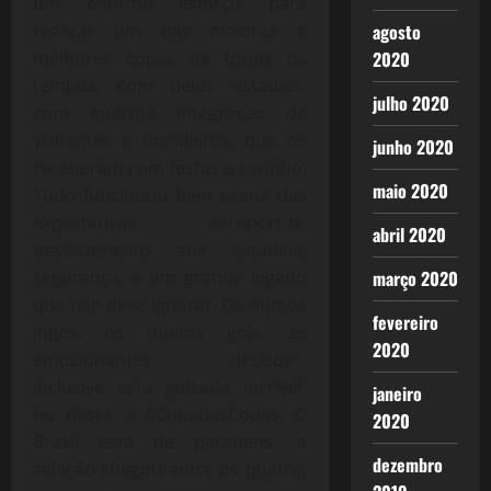
um enorme esforço para
realizar um das maiores e
agosto
melhores copas de todos os
2020
tempos, com belos estádios,
julho 2020
com enorme integração de
visitantes e brasileiros, que os
junho 2020
receberam com festas e carinho.
maio 2020
Tudo funcionou bem acima das
expectativas, aeroportos,
abril 2020
deslocamento aos estádios,
segurança, é um grande legado
março 2020
que não deve ignorar. Os ótimos
fevereiro
jogos, os muitos gols, as
2020
emocionantes decisões,
inclusive esta goleada incrível,
janeiro
fez desta, a #CopadasCopas. O
2020
Brasil está de parabéns, a
dezembro
seleção chegou entre os quatro,