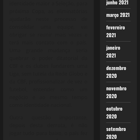
junho 2021
identidade maior a Seleção, para
próxima Copa, as eliminatórias
março 2021
ajudarão neste processo de
consolidar uma equipe, vai
fevereiro
obrigar se reunir mais vezes e
2021
terá mais contato com o país.
janeiro
Uma grande mudança seria
2021
quebrar o poder ditatorial da
CBF e os clubes fundarem uma
dezembro
Liga, sem tutela da Rede Globo e
2020
da CBF, profissionalizar de vez o
novembro
futebol, entender como um
2020
negócio e ao mesmo tempo
como identidade nacional.
outubro
2020
Outra questão importante,
depois desta derrota, é não
setembro
jogar tudo para baixo, o país fez
2020