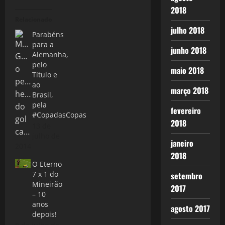
2018
Relacionado
julho 2018
Parabéns
para a
junho 2018
Alemanha,
pelo
maio 2018
Título e
ao
março 2018
Brasil,
pela
fevereiro
#CopadasCopas
2018
13 de
julho de
janeiro
2014
2018
O Eterno
7 x 1 do
setembro
Mineirão
2017
– 10
anos
agosto 2017
depois!