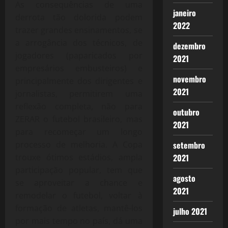
As consequências de uma
janeiro
derrota tão dolorida podem
2022
trazer grandes ensinamentos, se
a arrogância dos técnicos, de
dezembro
jogadores (paparicados por
2021
empresários embusteiros) e
novembro
principalmente dos dirigentes e
2021
jornalistas, permitirem uma
reflexão completa, não para
outubro
ZERAR o futebol brasileiro, mas
2021
para recomeçar um longo
processo de melhoria. A Copa
setembro
trouxe ótimos estádios, ampla
2021
participação popular, tem que
agosto
se aproveitar a chance e
2021
remodelar o futebol, voltar à
formação de atletas, mantê-los
julho 2021
por mais tempo no país, dá uma