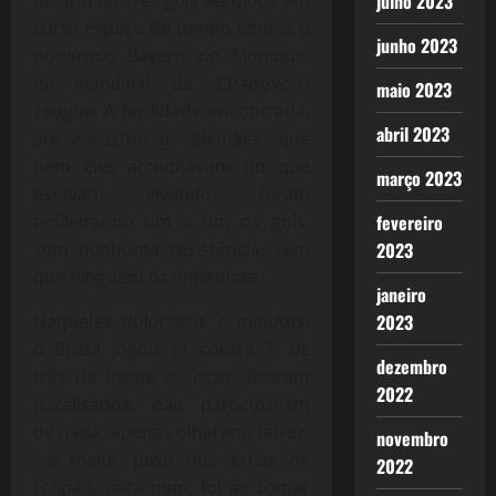
julho 2023
curto espaço de tempo contra o
junho 2023
poderoso Bayern de Munique,
na semifinal da
Champions
maio 2023
League
. A facilidade encontrada,
abril 2023
até assustou os alemães, que
nem eles acreditavam no que
março 2023
estavam vivendo, foram
enfileirando um a um os gols,
fevereiro
sem nenhuma resistência, sem
2023
que ninguém os impedisse.
janeiro
Naqueles dolorosos 7 minutos,
2023
o Brasil jogou 11 contra 7, os
dezembro
três da frente e Oscar, ficaram
2022
paralisados, não participavam
de nada, apenas olharam, talvez,
novembro
o maior peso dos erros de
2022
Felipão, para mim, foi ao tomar