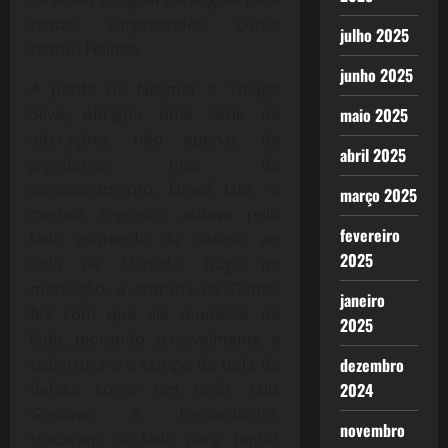
tentar surpreender, como
julho 2025
tentou Felipão.
junho 2025
A perda de Neymar e Thiago
Silva, obrigou uma série de
maio 2025
alterações, não apenas de
abril 2025
jogadores, mas de
posicionamento. David Luiz, o
março 2025
melhor zagueiro, atuava pelo
fevereiro
lado esquerdo da defesa, ao
2025
lado de Marcelo, frágil na
marcação, a entrada de Dante,
janeiro
fez com que ele mudasse de
2025
lado, piorando sensivelmente a
cobertura e o tempo de bola da
dezembro
defesa como um todo. Luiz
2024
Gustavo e Fernandinho,
novembro
trocaram de lado para tentar