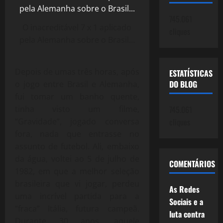
745.061
O inacreditável 7 x 1 aplicado
cliques
pela Alemanha sobre o Brasil…
Depois de umas três horas, após
ESTATÍSTICAS
DO BLOG
o jogo entre Brasil e Alemanha,
fui tomar um banho quente,
tinha visto um filme,
745.061
“Gravidade”, jogado conversa
cliques
fora, nada que entrasse no
assunto de futebol. Ali, embaixo
da água, voltei ao 5 de julho de
COMENTÁRIOS
1982, em que a melhor seleção
brasileira que vi jogar, perdeu
As Redes
uma incrível partida para a
Sociais e a
“fraca” Itália, futura campeã.
luta contra
Durante 30 anos, aquele