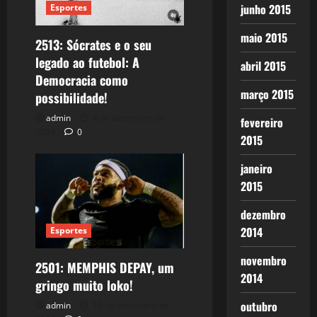
junho 2015
Esportes
maio 2015
2513: Sócrates e o seu
legado ao futebol: A
abril 2015
Democracia como
março 2015
possibilidade!
admin
4 de dezembro de
fevereiro
2024
0
2015
janeiro
2015
dezembro
2014
Esportes
novembro
2501: MEMPHIS DEPAY, um
2014
gringo muito loko!
outubro
admin
12 de novembro de