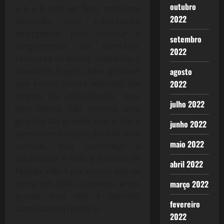
outubro
o 3 x 0, não ter feito nenhuma
2022
alteração, uma substituição
emergencial, para estancar o
setembro
sangramento, ao contrário,
2022
sentou-se no banco, aceitando o
massacre. É certo, bem provável
agosto
que pouco tivesse alterado em
2022
termos de classificação, mas
julho 2022
pelo menos não tomaria uma
goleada tão grande, mas é isto é
junho 2022
apenas uma suposição, não uma
maio 2022
verdade, pois reconheço a
capacidade e toda a história de
abril 2022
Felipão, não é por ontem que se
torna um vilão, cometeu erros
março 2022
graves, mas não é bandido
fevereiro
como querem pintá-lo.
2022