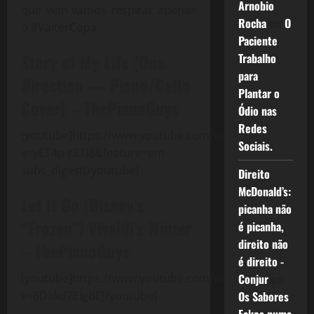
Arnobio
que vem vamos respirar apenas
Rocha
em
O
o #VaiterCopa.
Paciente
Story of My Life (One
Trabalho
para
Direction — Piano/Cello
Plantar o
Cover) – ThePianoGuys
Ódio nas
Redes
[youtube]https://www.youtube.com/watch?
Sociais.
v=yET4p-r2TI8&feature=em-
subs_digest[/youtube]
Direito
McDonald’s:
Let It Go (Disney’s
picanha não
“Frozen”) Vivaldi’s Winter
é picanha,
direito não
– ThePianoGuys
é direito -
[youtube]https://www.youtube.com/watch?
Conjur
em
v=6Dakd7EIgBE[/youtube]
Os Sabores