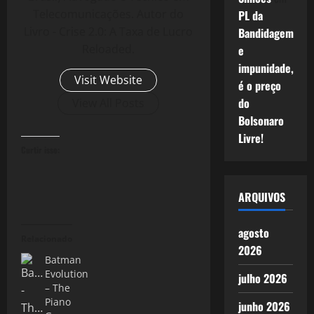
Telecomunicações. Autor do
PL da
Livro - Crise 2.0: A Taxa de Lucro
Bandidagem
Reloaded.
e
impunidade,
Visit Website
é o preço
do
View All Posts
Bolsonaro
Livre!
Curtir isso:
ARQUIVOS
agosto
Relacionado
2026
Batman
Evolution
julho 2026
– The
Piano
junho 2026