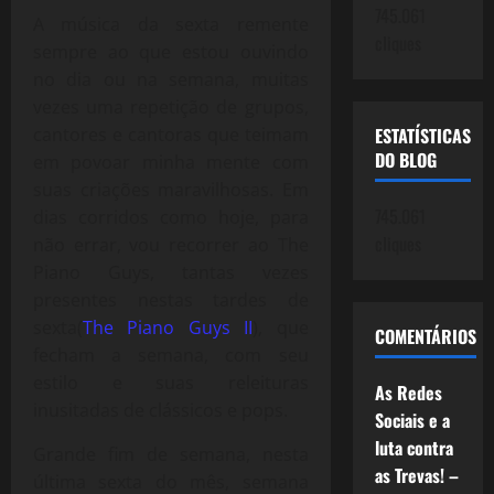
745.061
A música da sexta remente
cliques
sempre ao que estou ouvindo
no dia ou na semana, muitas
vezes uma repetição de grupos,
cantores e cantoras que teimam
ESTATÍSTICAS
DO BLOG
em povoar minha mente com
suas criações maravilhosas. Em
745.061
dias corridos como hoje, para
cliques
não errar, vou recorrer ao The
Piano Guys, tantas vezes
presentes nestas tardes de
sexta(
The Piano Guys II
), que
COMENTÁRIOS
fecham a semana, com seu
estilo e suas releituras
As Redes
inusitadas de clássicos e pops.
Sociais e a
luta contra
Grande fim de semana, nesta
as Trevas! –
última sexta do mês, semana