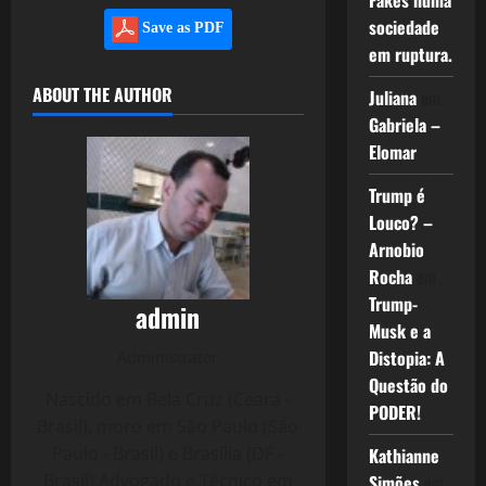
Fakes numa
sociedade
Save as PDF
em ruptura.
ABOUT THE AUTHOR
Juliana
em
Gabriela –
Elomar
Trump é
Louco? –
Arnobio
Rocha
em
Trump-
admin
Musk e a
Distopia: A
Administrator
Questão do
Nascido em Bela Cruz (Ceará -
PODER!
Brasil), moro em São Paulo (São
Paulo - Brasil) e Brasília (DF -
Kathianne
Brasil) Advogado e Técnico em
Simões
em