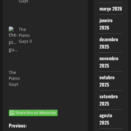
Guys
26 de
março 2026
setembro de
2014
janeiro
2026
The
Piano
dezembro
Guys II
2025
3 de
dezembro de
novembro
2013
2025
The
outubro
Piano
2025
Guys
14 de junho
setembro
de 2012
2025
Share this on WhatsApp
agosto
2025
P
Previous: