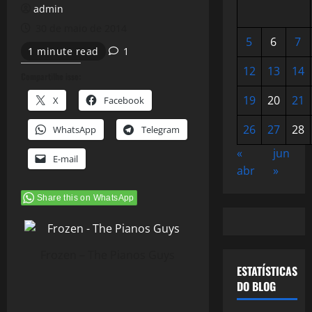
admin
30 de maio de 2014
5
6
7
1 minute read
1
12
13
14
Compartilhe isso:
19
20
21
X
Facebook
26
27
28
WhatsApp
Telegram
«
jun
E-mail
abr
»
Share this on WhatsApp
Frozen – The Pianos Guys
ESTATÍSTICAS
DO BLOG