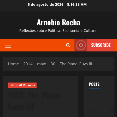
Skip
6 de agosto de 2026
8:16:39 AM
to
content
Arnobio Rocha
Reflexões sobre Política, Economia e Cultura.
SUBSCRIBE
Primary
Menu
Home
2014
maio
30
The Piano Guys III
POSTS
Filmes&Músicas
1103: The Piano
Guys III
S
T
Q