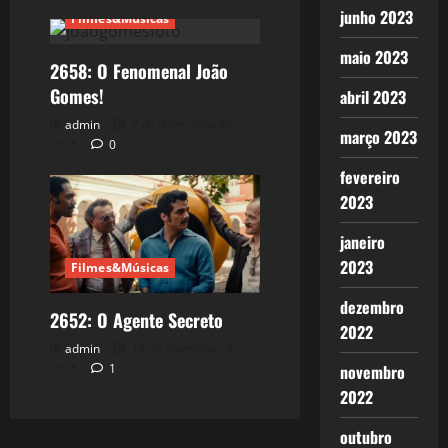
junho 2023
Filmes&Músicas
maio 2023
2658: O Fenomenal João
Gomes!
abril 2023
admin
7 de dezembro de
março 2023
2025
0
fevereiro
2023
janeiro
2023
Filmes&Músicas
dezembro
2652: O Agente Secreto
2022
admin
12 de novembro de
novembro
2025
1
2022
outubro