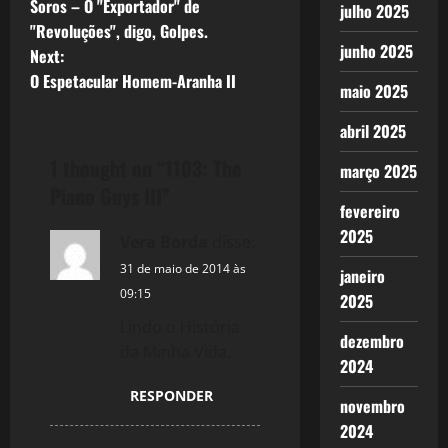
Soros – O "Exportador" de
julho 2025
o
"Revoluções", digo, Golpes.
junho 2025
Next:
s
O Espetacular Homem-Aranha II
maio 2025
t
abril 2025
n
1 thought on “
1103: The
março 2025
a
Piano Guys III
”
fevereiro
v
2025
Vera Borda
disse:
i
31 de maio de 2014 às
janeiro
09:15
2025
g
Lindo o História
dezembro
da Minha Vida.
a
2024
t
RESPONDER
novembro
2024