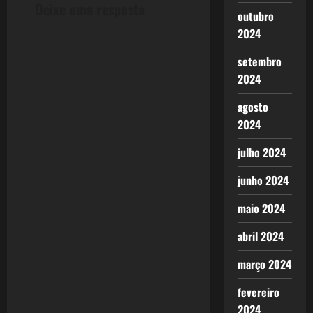
i
Deixe uma resposta
outubro
o
2024
n
setembro
2024
agosto
2024
julho 2024
junho 2024
maio 2024
abril 2024
março 2024
fevereiro
2024