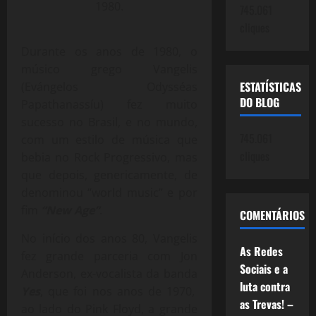
1980.
745.061
cliques
Durante os anos de 1980, o
músico grego Vangelis
ESTATÍSTICAS
(
Evángelos Odysséas
DO BLOG
Papathanassíu)
fez muito
sucesso no Brasil, e no mundo,
745.061
com um estilo de música que
cliques
bebia no Rock Progressivo, mas
que depois, genericamente, de
denominou “world music” e por
fim
“New Age”
.
COMENTÁRIOS
No início dos anos 80, Vangelis
As Redes
fez grande parceria com Jon
Sociais e a
Anderson, ex-vocalista da banda
luta contra
Yes
, que foi nos anos de 1970,
as Trevas! –
ao lado do Pink Floyd, a grande