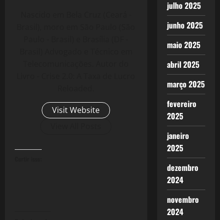
julho 2025
Nascido em Bela Cruz (Ceará -
junho 2025
Brasil), moro em São Paulo (São
Paulo - Brasil) e Brasília (DF -
maio 2025
Brasil) Advogado e Técnico em
Telecomunicações. Autor do
abril 2025
Livro - Crise 2.0: A Taxa de Lucro
março 2025
Reloaded.
fevereiro
Visit Website
2025
View All Posts
janeiro
2025
Curtir isso:
dezembro
2024
novembro
2024