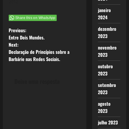
2012
janeiro
2024
Share this on WhatsApp
dezembro
P
Previous:
2023
Entre Dois Mundos.
o
Next:
novembro
Declaração de Princípios sobre a
s
2023
Barbárie nas Redes Sociais.
t
outubro
2023
n
Deixe uma resposta
setembro
a
2023
v
agosto
2023
i
julho 2023