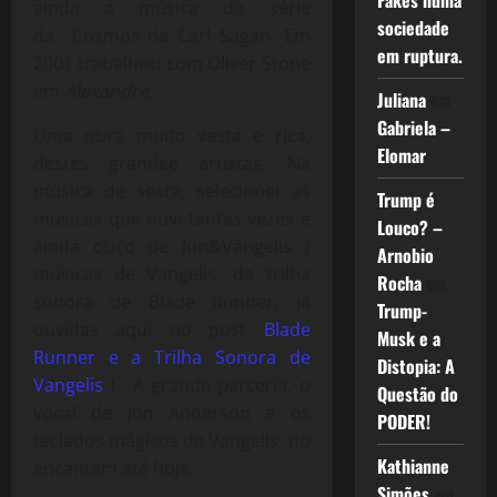
Fakes numa
ainda a música da série
sociedade
da
Cosmos
de
Carl Sagan
. Em
em ruptura.
2001 trabalhou com Oliver Stone
em
Alexandre.
Juliana
em
Gabriela –
Uma obra muito vasta e rica,
Elomar
destes grandee artistas. Na
música de sexta, selecionei as
Trump é
músicas que ouvi tantas vezes e
Louco? –
ainda ouço de Jon&Vangelis (
Arnobio
músicas de Vangelis, da trilha
Rocha
em
sonora de Blade Runner, já
Trump-
ouvidas aqui no post
Blade
Musk e a
Runner e a Trilha Sonora de
Distopia: A
Vangelis
). A grande parceria, o
Questão do
vocal de Jon Anderson e os
PODER!
teclados mágicos de Vangelis, no
Kathianne
encantam até hoje.
Simões
em