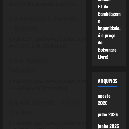
Grande fim de semana a todos.
PL da
Bandidagem
Jon Anderson & Vangelis
e
– Deborah
impunidade,
é o preço
[youtube]https://www.youtube.com/watch?
do
v=Id1dxBUqLNU[/youtube]
Bolsonaro
Livre!
Jon & Vangelis –
Polonaise
ARQUIVOS
[youtube]https://www.youtube.com/watch?
v=CkU8VeSw90Y[/youtube]
agosto
Jon and Vangelis – I Hear
2026
You Now
julho 2026
[youtube]https://www.youtube.com/watch?
junho 2026