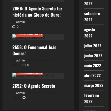
2022
2666: O Agente Secreto fez
setembro
história no Globo de Ouro!
2022
admin
12 de janeiro de 2026
0
agosto
Filmes&Músicas
2022
julho 2022
2658: O Fenomenal João
Gomes!
junho 2022
admin
7 de dezembro de
maio 2022
2025
0
Filmes&Músicas
abril 2022
março 2022
2652: O Agente Secreto
admin
12 de novembro de
fevereiro
2025
1
2022