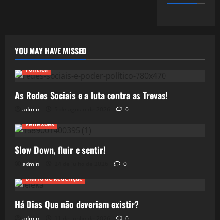
YOU MAY HAVE MISSED
Política
As Redes Sociais e a luta contra as Trevas!
admin
5 de agosto de 2026
0
Reflexões
Slow Down, fluir e sentir!
admin
24 de julho de 2026
0
Diário de Redenção
Há Dias Que não deveriam existir?
admin
11 de junho de 2026
0