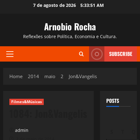
Skip
7 de agosto de 2026
5:33:52 AM
to
content
Arnobio Rocha
Reflexões sobre Política, Economia e Cultura.
SUBSCRIBE
Primary
Menu
Home
2014
maio
2
Jon&Vangelis
POSTS
Filmes&Músicas
1084: Jon&Vangelis
admin
S
T
Q
2 de maio de 2014