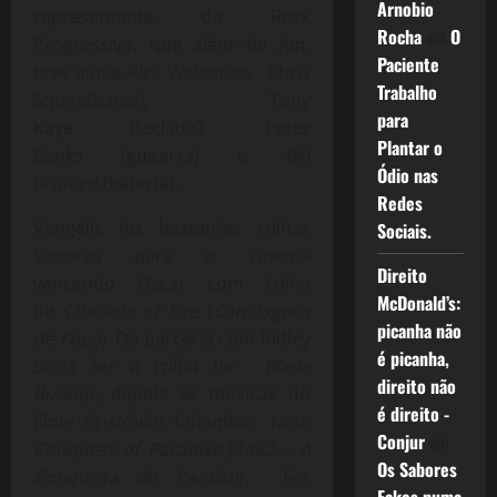
Arnobio
representante do Rock
Rocha
em
O
Progressivo, que além de Jon,
Paciente
teve ainda Rick Wakeman,
Chris
Trabalho
Squire
(
baixo
),
Tony
para
Kaye
(
teclado
),
Peter
Plantar o
Banks
(
guitarra
) e
Bill
Ódio nas
Bruford
(
bateria
) .
Redes
Vangelis fez bastantes trilhas
Sociais.
sonoras para o cinema
Direito
vencendo Oscar com
trilha
McDonald’s:
de
Chariots of Fire
(
Carruagens
picanha não
de Fogo
). Da parceria com Ridley
é picanha,
Scott fez a trilha de
Blade
direito não
Runner,
depois as músicas do
é direito -
filme
Cristóvão Colombo
,
1492:
Conjur
em
Conquest of Paradise
(
1492 – A
Os Sabores
Conquista do Paraíso
). Fez