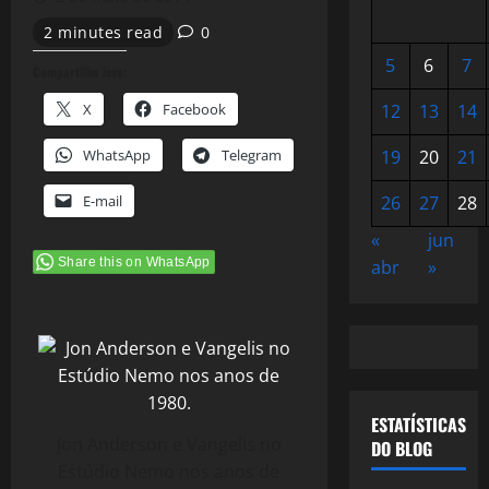
2 minutes read
0
5
6
7
Compartilhe isso:
X
Facebook
12
13
14
WhatsApp
Telegram
19
20
21
E-mail
26
27
28
«
jun
Share this on WhatsApp
abr
»
ESTATÍSTICAS
Jon Anderson e Vangelis no
DO BLOG
Estúdio Nemo nos anos de