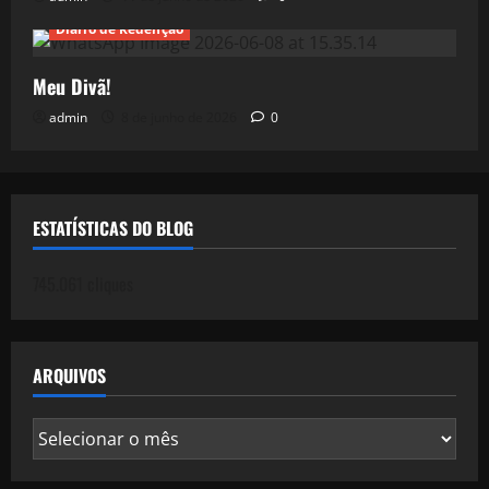
Diário de Redenção
Meu Divã!
admin
8 de junho de 2026
0
ESTATÍSTICAS DO BLOG
745.061 cliques
ARQUIVOS
Arquivos