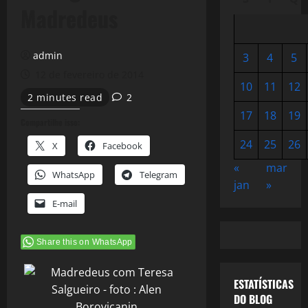
Madredeus
admin
3
4
5
12 de fevereiro de 2014
10
11
12
2 minutes read
2
17
18
19
Compartilhe isso:
24
25
26
X
Facebook
«
mar
WhatsApp
Telegram
jan
»
E-mail
Share this on WhatsApp
ESTATÍSTICAS
DO BLOG