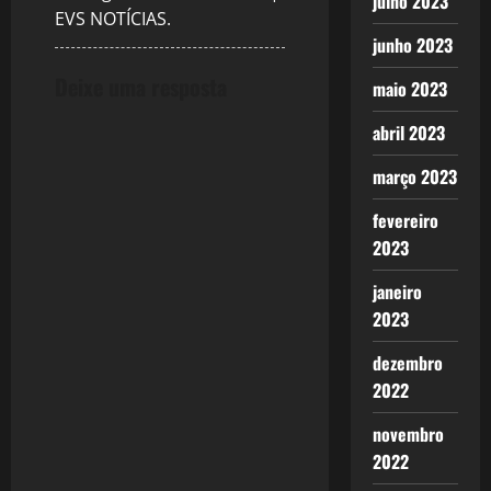
julho 2023
t
EVS NOTÍCIAS.
junho 2023
i
Deixe uma resposta
maio 2023
o
abril 2023
n
março 2023
fevereiro
2023
janeiro
2023
dezembro
2022
novembro
2022