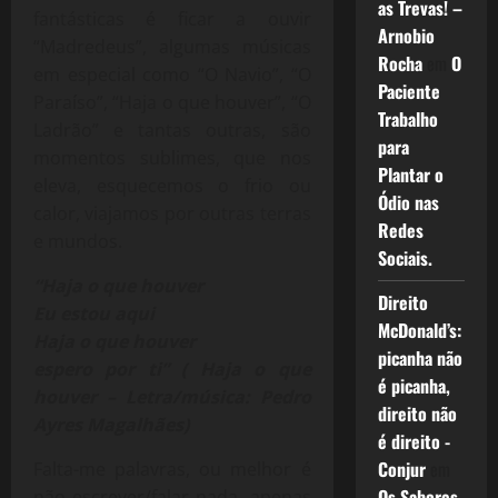
as Trevas! –
fantásticas é ficar a ouvir
Arnobio
“Madredeus”, algumas músicas
Rocha
em
O
em especial como “O Navio”, “O
Paciente
Paraíso”, “Haja o que houver”, “O
Trabalho
Ladrão” e tantas outras, são
para
momentos sublimes, que nos
Plantar o
eleva, esquecemos o frio ou
Ódio nas
calor, viajamos por outras terras
Redes
e mundos.
Sociais.
“Haja o que houver
Direito
Eu estou aqui
McDonald’s:
Haja o que houver
picanha não
espero por ti”
( Haja o que
é picanha,
houver – Letra/música: Pedro
direito não
Ayres Magalhães)
é direito -
Conjur
em
Falta-me palavras, ou melhor é
Os Sabores
não escrever/falar nada, apenas