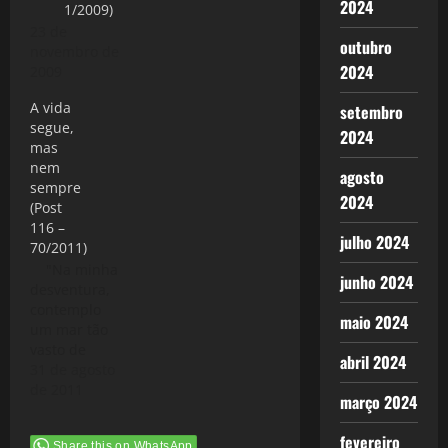
2024
1/2009)
23 de
outubro
novembro de
2024
2009
A vida
setembro
segue,
2024
mas
nem
agosto
sempre
2024
(Post
116 –
julho 2024
70/2011)
"Na minha
junho 2024
desventura,
contemplo
maio 2024
um mar tão
vasto de
abril 2024
infortúnios,
31 de agosto
que nunca
de 2011
março 2024
poderei
salvar-me a
fevereiro
Share this on WhatsApp