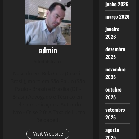
junho 2026
março 2026
janeiro
2026
admin
dezembro
2025
Administrator
novembro
Nascido em Bela Cruz (Ceará -
2025
Brasil), moro em São Paulo (São
Paulo - Brasil) e Brasília (DF -
outubro
Brasil) Advogado e Técnico em
2025
Telecomunicações. Autor do
setembro
Livro - Crise 2.0: A Taxa de Lucro
2025
Reloaded.
agosto
Visit Website
2025