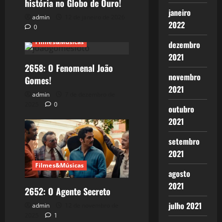
história no Globo de Ouro!
janeiro
admin
12 de janeiro de 2026
2022
0
Filmes&Músicas
dezembro
2021
2658: O Fenomenal João
novembro
Gomes!
2021
admin
7 de dezembro de
2025
0
outubro
2021
setembro
2021
Filmes&Músicas
agosto
2021
2652: O Agente Secreto
julho 2021
admin
12 de novembro de
2025
1