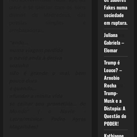
Fakes numa
ouvir e se deliciar com os sons
sociedade
divinos do Madredeus, das
em ruptura.
poesias simples e
arrebatadoras.
Juliana
em
Gabriela –
“ando…
Elomar
numa viagem perdida
o navio anda à deriva
Trump é
sozinho
Louco? –
não é grande o mal, bem
Arnobio
pouco dura
Rocha
em
e quando…
Trump-
afundar a minha vida
Musk e a
se calhar sou prometida… do
Distopia: A
Mundo”
( o Navio –
Questão do
Letra/música: Pedro Ayres
PODER!
Magalhães)
Kathianne