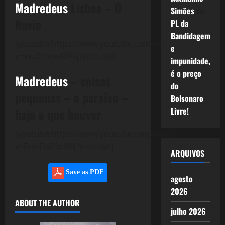
Madredeus
Lisboa – O
Simões
em
Navio
PL da
Bandidagem
[youtube]https://www.youtube.com/watch?
e
v=xvaEHxswMPk[/youtube]
impunidade,
é o preço
Madredeus
– coisas
do
pequenas – o paraíso –
Bolsonaro
haja o que houver
Livre!
[youtube]https://www.youtube.com/watch?
v=FzmElxZ3pNk[/youtube]
ARQUIVOS
Save as PDF
agosto
2026
ABOUT THE AUTHOR
julho 2026