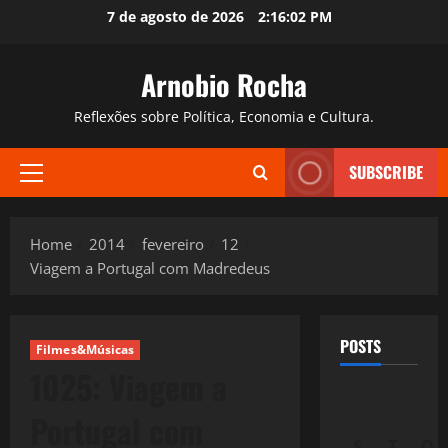
Skip
7 de agosto de 2026
2:16:03 PM
to
content
Arnobio Rocha
Reflexões sobre Política, Economia e Cultura.
SUBSCRIBE
Primary
Menu
Home
2014
fevereiro
12
Viagem a Portugal com Madredeus
POSTS
Filmes&Músicas
1025: Viagem a
Portugal com
S
T
Q