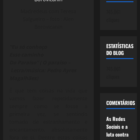
Madredeus com Teresa
745.061
Salgueiro – foto : Alen
cliques
Borovicanin
ESTATÍSTICAS
“Eu só conheço
DO BLOG
Esse caminho
Do Paraíso” ( O paraíso –
745.061
Letra/música: Pedro Ayres
cliques
Magalhães)
É que tem coisas na vida que
vamos fazer repetidamente
COMENTÁRIOS
sempre como se fosse a
primeira vez, se sentindo
As Redes
tomado de estranhamento e
Sociais e a
encantamento, absolutamente
luta contra
fora de si. Dentre estas coisas