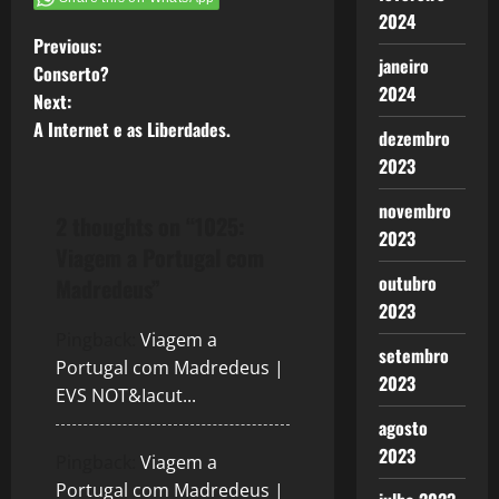
nado, nem ao
2024
menos vencer
P
Previous:
esta vaga
janeiro
fatal que ora
Conserto?
o
me assalta" (
2024
Next:
Hipólito -
A Internet e as Liberdades.
s
Eurípedes )
dezembro
Semana
2023
t
passada
escrevi o
novembro
2 thoughts on “
1025:
texto que
n
2023
mesmo com
Viagem a Portugal com
todos os
a
outubro
Madredeus
”
problemas
2023
que
v
enfrentamos:
Pingback:
Viagem a
setembro
A vida…
Portugal com Madredeus |
i
2023
EVS NOT&Iacut...
g
agosto
2023
a
Pingback:
Viagem a
Portugal com Madredeus |