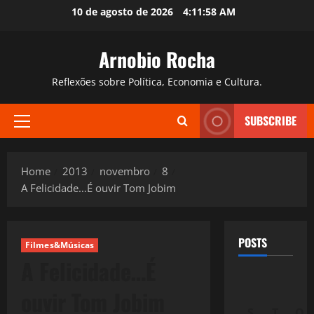
Skip
10 de agosto de 2026
4:11:59 AM
to
content
Arnobio Rocha
Reflexões sobre Política, Economia e Cultura.
SUBSCRIBE
Primary
Menu
Home
2013
novembro
8
A Felicidade…É ouvir Tom Jobim
POSTS
Filmes&Músicas
A Felicidade…É
ouvir Tom Jobim
S
T
Q