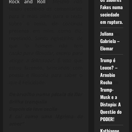
Rock and Roll
). Mesmo não
Fakes numa
tendo recebido os comentários
sociedade
para ir mais além para o texto
em ruptura.
sobre o tema, ele continua
presente em mim, como diz,
Juliana
em
repetindo, Santo Agostinho de
Gabriela –
que
“o homem não tem
Elomar
razão para filosofar, exceto para
Trump é
atingir a felicidade”.
É isto que
Louco? –
estou fazendo, brincando com
Arnobio
poesia e filosofia para saber o
Rocha
em
que é Felicidade.
Trump-
De orvalho numa pétala de flor
Musk e a
Brilha tranquila
Distopia: A
Depois de leve oscila
Questão do
E cai como uma lágrima de
PODER!
amor”
Kathianne