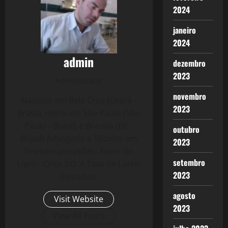
2024
janeiro
2024
admin
dezembro
2023
Administrator
novembro
Nascido em Bela Cruz (Ceará -
2023
Brasil), moro em São Paulo (São
Paulo - Brasil) e Brasília (DF -
outubro
Brasil) Advogado e Técnico em
2023
Telecomunicações. Autor do
setembro
Livro - Crise 2.0: A Taxa de Lucro
2023
Reloaded.
agosto
Visit Website
2023
View All Posts