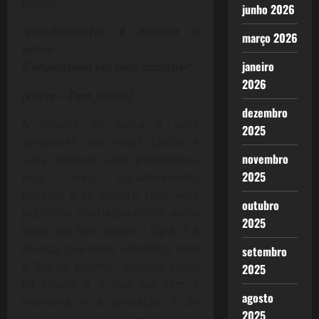
maior.
junho 2026
“Fundamental é mesmo o
março 2026
amor
janeiro
É impossivel ser feliz sozinho”
2026
(Wave – Tom Jobim)
dezembro
A música de sexta é para
2025
agradecer aos meus ídolos e
novembro
suas músicas, aqui partilhadas,
2025
hoje, meu agradecimento
especial é ao mestre Tom. Aqui
outubro
publico a minha preferida entre
2025
todas do Tom Jobim – Lígia, é a
música que mais identifico com
setembro
o Rio de Janeiro, quando estou
2025
na cidade é o que me vem à
agosto
memória, e a sensação é de
2025