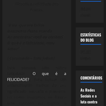
Filosofia e Felicidade dos
745.061
Poetas.
cliques
“E eu, que era triste
Descrente desse mundo
ESTATÍSTICAS
Ao encontrar você eu conheci
DO BLOG
O que é a felicidade, meu
amor”
745.061
cliques
( Corcovado – Tom Jobim)
Esta semana falei sobre
Felicidade (
O que é a
COMENTÁRIOS
FELICIDADE?
), para buscar um
entendimento melhor do seu
As Redes
significado, passado e presente,
Sociais e a
ou como levaremos ao futuro
luta contra
este conceito ou melhor a