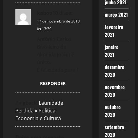
n
junho 2021
kaboo10
disse:
março 2021
17 de novembro de 2013
fevereiro
às 13:39
2021
Antônio Carlos
janeiro
Brasileiro de
2021
Almeida Jobim é
único.
dezembro
É felicidade pura !
2020
RESPONDER
novembro
2020
Pingback:
Latinidade
outubro
Perdida « Política,
2020
Economia e Cultura
setembro
2020
Deixe uma resposta