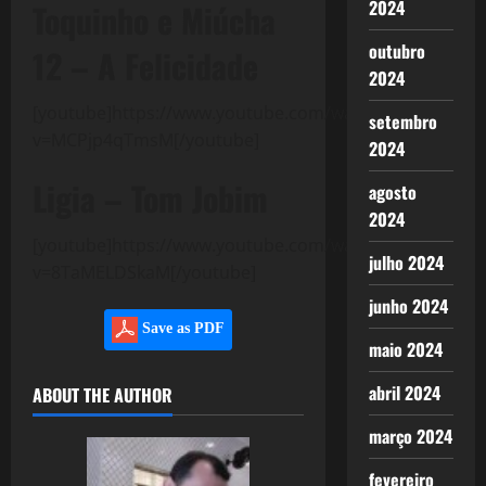
2024
Toquinho e Miúcha
outubro
12 – A Felicidade
2024
[youtube]https://www.youtube.com/watch?
setembro
v=MCPjp4qTmsM[/youtube]
2024
Ligia – Tom Jobim
agosto
2024
[youtube]https://www.youtube.com/watch?
julho 2024
v=8TaMELDSkaM[/youtube]
junho 2024
Save as PDF
maio 2024
abril 2024
ABOUT THE AUTHOR
março 2024
fevereiro