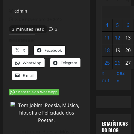
admin
8 de novembro de 2013
4
5
6
3 minutes read
3
11
12
13
Compartilhe isso:
18
19
20
X
Facebook
25
26
27
WhatsApp
Telegram
«
dez
E-mail
out
»
Share this on WhatsApp
ESTATÍSTICAS
DO BLOG
Tom Jobim: Poesia, Música,