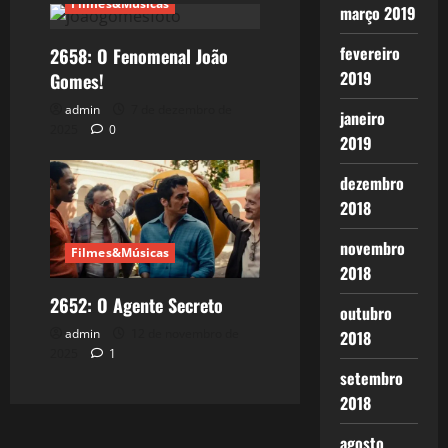
Filmes&Músicas
março 2019
fevereiro
2658: O Fenomenal João
2019
Gomes!
admin
7 de dezembro de
janeiro
2025
0
2019
dezembro
2018
novembro
Filmes&Músicas
2018
2652: O Agente Secreto
outubro
admin
12 de novembro de
2018
2025
1
setembro
2018
agosto