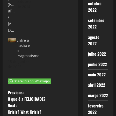
outubro
outubro
de 2014
2022
setembro
2022
agosto
Entre a
2022
Ilusão e
o
julho 2022
Pragmatismo.
15 de junho
junho 2022
de 2025
maio 2022
Share this on WhatsApp
abril 2022
P
Previous:
março 2022
O que é a FELICIDADE?
o
Next:
fevereiro
Crisis? What Crisis?
2022