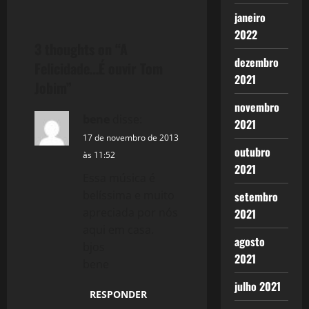
s
janeiro
t
2022
3 thoughts on “
A
n
dezembro
Felicidade…É ouvir Tom
2021
a
Jobim
”
novembro
v
bene
disse:
2021
i
17 de novembro de 2013
outubro
às 11:52
g
2021
Essa música é
a
belíssima e muito
setembro
apreciada por nós
2021
t
aqui em casa.
agosto
bjos
i
2021
bene
o
julho 2021
RESPONDER