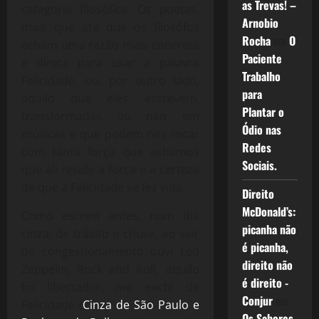
as Trevas! –
categoria filosófica. Os poetas,
Arnobio
mais que até que os filosófos
Rocha
em
O
acham uma razão mais concreta
Paciente
e direta para usar a palavra
Trabalho
Felicidade, ou, por outro lado,
para
aquilo que eles escrevem,
Plantar o
transformadas ou não em
Ódio nas
músicas e que podem nos tocar
Redes
com tanta força que achamos
Sociais.
que ali reside a força e a certeza
de que a Felicidade se fez vida.
Direito
McDonald’s:
Como escrevi antes, num dia
picanha não
cinza, de trâsito e chuva, ao sair
é picanha,
do congestionamento ouvi Led
direito não
Zeppelin, Rock and Roll, aquilo
é direito -
foi libertador, me enchi de
Conjur
em
Felicidade (
Cinza de São Paulo e
Os Sabores