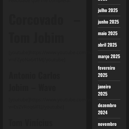
Felicidade que me completa.
julho 2025
Corcovado –
junho 2025
Tom Jobim
maio 2025
abril 2025
[youtube]https://www.youtube.com/watch?
março 2025
v=iFZyoNa641M[/youtube]
fevereiro
Antonio Carlos
2025
Jobim – Wave
janeiro
2025
[youtube]https://www.youtube.com/watch?
dezembro
v=Ev2VRoq6lFE[/youtube]
2024
Tom Vinícius
novembro