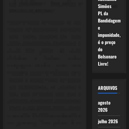
( A Felicidade – Tom Jobim e
Simões
em
Vinicius de Moraes)
PL da
Bandidagem
Lembrei antes do almoço de um
e
trecho de Corcovado, uma das
impunidade,
mais lindas canções de Tom
é o preço
Jobim e concluí que a felicidade é
do
ouvir Tom Jobim, as suas
Bolsonaro
músicas e temas, como
Livre!
conseguia burilar com rara
maestria letras e músicas, sem
dúvida a busca maior do poeta
era a Felicidade, na apenas a
ARQUIVOS
sua, mas de todos nós que o
ouvimos, pensamos e refletimos
agosto
sobre o que ele nos conta, canta
2026
e encanta. Definitivamente entre
julho 2026
os grandes, Tom Jobim, é o