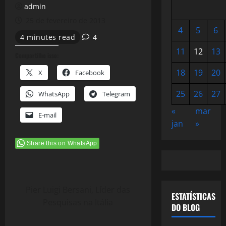
admin
25 de fevereiro de 2013
4
5
6
4 minutes read
4
11
12
13
Compartilhe isso:
18
19
20
X
Facebook
25
26
27
WhatsApp
Telegram
«
mar
E-mail
jan
»
Share this on WhatsApp
Pier Luigi Bersani, Líder das
ESTATÍSTICAS
Pesquisas na Itália
DO BLOG