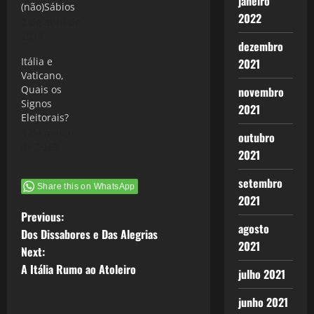
janeiro
(não)Sábios
2022
2 de abril de
2013
dezembro
Itália e
2021
Vaticano,
Quais os
novembro
Signos
2021
Eleitorais?
4 de março
outubro
de 2013
2021
setembro
Share this on WhatsApp
2021
P
Previous:
agosto
Dos Dissabores e Das Alegrias
o
2021
Next:
A Itália Rumo ao Atoleiro
s
julho 2021
junho 2021
t