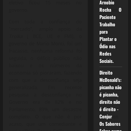
Arnobio
eletivo ficou 15 meses no
Rocha
em
O
governo.
Paciente
Com toda a confiança do
Trabalho
“mercado”, amplo apoio da
para
Troika
( BCE, UE e FMI), o
Plantar o
governo de Mario Monti, foi um
Ódio nas
fracasso, nenhuma reforma foi
Redes
seguida, o déficit público não
Sociais.
baixou e os números da
Direito
economia só pioraram, fazendo
McDonald’s:
com que a desconfiança seja
picanha não
generalizada. Em recente
é picanha,
pesquisa a desconfiança no
direito não
Governo era de 82% e no
é direito -
Parlamento, 89%, um desastre
Conjur
em
completo. O que não é por
Os Sabores
acaso, que um comediante e