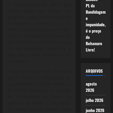
a Centro-Esquerda terá que
PL da
buscar apoio para formar um
Bandidagem
governo e uma maioria clara no
e
Parlamento, mesmo com o
impunidade,
“bônus” eleitoral de quem lidera,
é o preço
há uma fragilidade na formação
do
de um novo Governo. Esta crise
Bolsonaro
de representação arrastaria a
Livre!
Itália para mais problemas na
Economia.
ARQUIVOS
O que se mostra com clareza é
que à direita ou à esquerda, ou
agosto
via comediante, a Itália rechaçou
2026
de forma inequívoca a solução
de Austeridade e todas as
julho 2026
políticas da Troika. O Candidato
da troika será atropelado pela
junho 2026