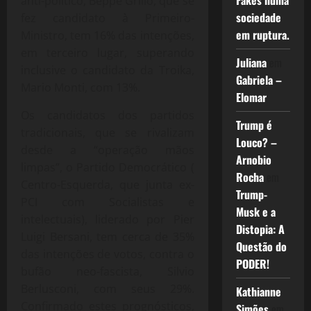
Fakes numa
anti-político, Beppe Grillo, que se
sociedade
fez candidato à Primeiro-
em ruptura.
Ministro, tem 16% das intenções,
em terceiro lugar, superando
Juliana
em
inclusive o candidato da Troika,
Gabriela –
Mario Monti, com 13%.
Elomar
Os candidatos dos partidos
Trump é
tradicionais, que se rivalizam
Louco? –
desde a “operação mãos
Arnobio
limpas”, o Partido Democrático (
Rocha
em
Centro-Esquerda, que junta ex-
Trump-
PCI com Socialistas e
Musk e a
intelectuais), liderado por Pier
Distopia: A
Luigi Bersani, tem cerca de 35%
Questão do
das intenções de votos, contra o
PODER!
bufão neo-fascista, Silvio
Berlusconi, com seus 29%.
Kathianne
Confirmado estes prognósticos,
Simões
em