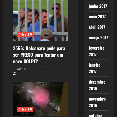
junho 2017
maio 2017
abril 2017
Crise 2.0
março 2017
fevereiro
2566: Bolsonaro pede para
2017
ser PRESO para Tentar um
novo GOLPE?
janeiro
admin
26 de março de 2025
2017
0
dezembro
2016
novembro
2016
Crise 2.0
outubro