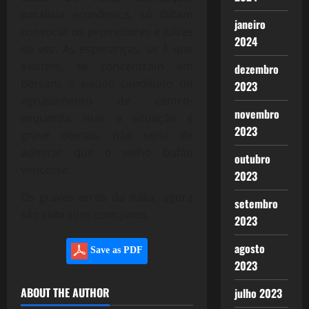
paralisia econômica, só faltam
janeiro
convocar os promotores e juízes
2024
da vez. As esperanças, se é que
existem, se concentram em
dezembro
Bersani, o sisudo candidato do
2023
agrupamento de centro-
novembro
esquerda, mas a situação é
2023
grave demais, não seria de
admirar que o velho bufão
outubro
vencesse.
2023
Os graves erros da Itália, agora
setembro
são cobrados com juros.
2023
agosto
Save as PDF
2023
ABOUT THE AUTHOR
julho 2023