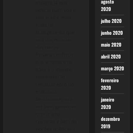
agosto
milagre,já que
2020
noticia ruim voa e
não soube mais
julho 2020
nada de
lá,displicente que
junho 2020
sou das noticias
maio 2020
das terras
Peuanas,enfim,o
abril 2020
que acontece na
março 2020
Itália é o mesmo
fenômeno ?o
fevereiro
renascimento do
2020
midiático
Berluscone(para
janeiro
ser bem generoso
2020
com o dito
dezembro
cujo)não é falta de
2019
opções politicas ?