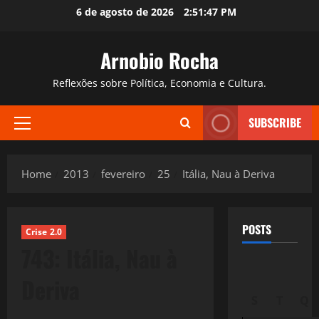
Skip
6 de agosto de 2026
2:51:48 PM
to
content
Arnobio Rocha
Reflexões sobre Política, Economia e Cultura.
SUBSCRIBE
Primary
Menu
Home
2013
fevereiro
25
Itália, Nau à Deriva
POSTS
Crise 2.0
743: Itália, Nau à
Deriva
S
T
Q