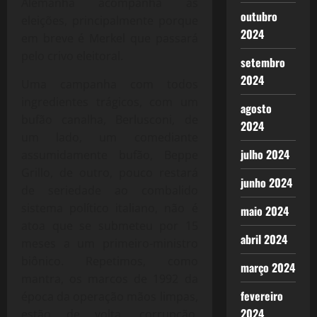
Alemanha acompanha as
outubro
eleições, principalmente porque
2024
em breve é Merkel que passará
pelo crivo eleitoral.
setembro
2024
Uma campanha com todos
ingredientes trágicos, com um
agosto
bufão canalha, Berlusconi, de
2024
um lado, um comediante
julho 2024
assumidamente bufão, Beppe
Grillo, de outro, pouco restará
junho 2024
de seriedade ao combalido
sistema político italiano, não é
maio 2024
atoa que se submeteu por 15
abril 2024
meses a um primeiro-ministro
biônico. Repetimos, como
março 2024
mantra, os marcos de 1992 da
fevereiro
época da operação mãos limpas,
2024
estão de volta, corrupção,