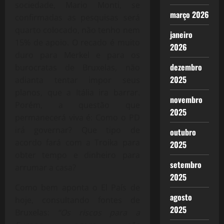
sociedade, Mario Monti, se
março 2026
confirmadas as pesquisas será
quarto colocado, não tenho nem
janeiro
15% de apoio. O recado é muito
2026
duro para Merkel e para os
dezembro
burocratas de Bruxelas, não
2025
adianta tentar impor seus
planos, que a Itália ira barrar.
novembro
Porém, a questão que
2025
permanecerá viva é: Como o PD
irá governar? Que tipo de
outubro
acordo fará com a Troika para
2025
obter tempo e dinheiro para
setembro
arrumar a casa?
2025
Como bem aponta o El País de
agosto
hoje, consultando fontes de
2025
Bruxelas:
“Os riscos para a