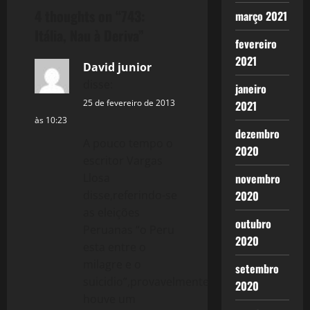
4 thoughts on “
743:
março 2021
n
Itália, Nau à Deriva
”
fevereiro
a
2021
David junior
v
disse:
janeiro
i
25 de fevereiro de 2013
2021
às 10:23
dezembro
g
A pouco tempo o
2020
escritor Vargas
a
Llosa
novembro
t
disse,referindo-se
2020
as eleições
i
outubro
Peruanas “o Peru
2020
esta entre o
o
milagre e o
setembro
n
suicidio”,provavelmente
2020
houve um