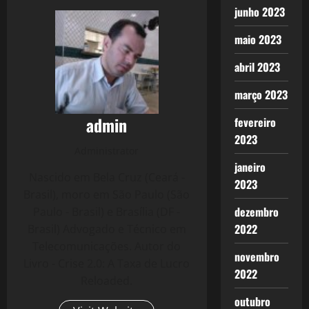
junho 2023
maio 2023
abril 2023
março 2023
admin
fevereiro
2023
Administrator
janeiro
Nascido em Bela Cruz (Ceará -
2023
Brasil), moro em São Paulo (São
dezembro
Paulo - Brasil) e Brasília (DF -
2022
Brasil) Advogado e Técnico em
Telecomunicações. Autor do
novembro
Livro - Crise 2.0: A Taxa de Lucro
2022
Reloaded.
outubro