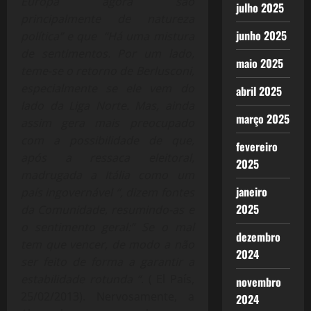
Europa agora são
julho 2025
principalmente de natureza
junho 2025
política” e que “Há uma mistura
de sentimentos. Por um lado,
maio 2025
teme-se o retorno de Berlusconi,
especialmente se ele vem do
abril 2025
lado da Liga Norte. Mas, ainda
março 2025
assim gera mais preocupado
com a possibilidade de que,
fevereiro
após a ressaca eleitoral,
2025
madrugada a Itália como um
janeiro
país ingovernável “, dizem fontes
2025
da Comunidade, resumindo-as e
o sentimento geral:” Se o mal
dezembro
tem que vencer, de modo a não
2024
ser feito de forma a garantir a
estabilidade rotunda “
. ( El País,
novembro
25/02/2013). Nervosamente, a
2024