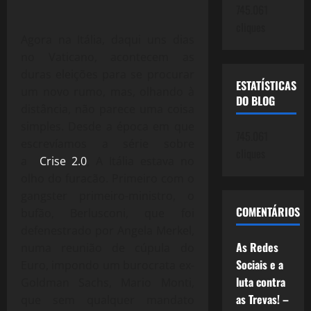
745.061
cliques
Agora na Itália, daqui uns dias
no Vaticano, acontecem as
duras eleições para se procurar
ESTATÍSTICAS
um novo rumo, mas, olhando à
DO BLOG
distância, não parece uma coisa
simples. Desde a época em que
745.061
escrevíamos a série sobre
cliques
a
Crise 2.0
, A Itália estava no
olho do furacão. Primeiro com o
gangster primeiro-ministro, o
COMENTÁRIOS
bufão, Berlusconi, que foi
defenestrado por Angela Merkel,
As Redes
numa reunião de cúpula do
Sociais e a
Euro, impondo um burocrata ex-
luta contra
Goldman Sachs, Mario Monti,
as Trevas! –
que sem qualquer mandato