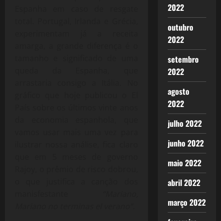
2022
Espanha em caso de resgate
total. Portugal, Irlanda e Grécia,
outubro
experimentam já a receita
2022
amarga, a grande diferença é o
tamanho e significado de uma
setembro
queda da Espanha, que
2022
arrastaria consigo a Itália. No
agosto
gráfico que hoje publicou o El
2022
País sobre os últimos vinte anos
da economia espanhola, que
julho 2022
vamos usar mais uma vez para
junho 2022
ilustrar nossa análise, fica claro
que em 5 meses de governo
maio 2022
Rajoy, o prêmio de risco dobrou,
o que justifica a canção dos
abril 2022
manisfestante
“Mariano,
março 2022
Mariano no terminas el verano”.