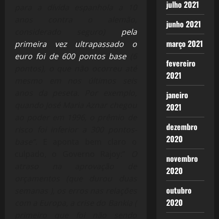
julho 2021
para a dívida espanhola a 10
anos contra o alemão,
junho 2021
considerado seguro)
pela
março 2021
primeira vez ultrapassado o
euro foi de 600 pontos base
(6
fevereiro
pontos), o que não ocorreu até
2021
mesmo em nos últimos seis
anos da peseta. Por exemplo,
janeiro
quando José Maria Aznar chegou
2021
ao poder em 1996, o prêmio de
dezembro
risco foi inferior a 300 pontos-
2020
base”.
E aponta bem claro o
culpado, o Governo Rajoy:”
O
novembro
atraso na aprovação de
2020
orçamentos (que durou duas
outubro
semanas ), os erros nas relações
2020
com a Europa, a crise do Bankia (
primeiro que foi não sendo