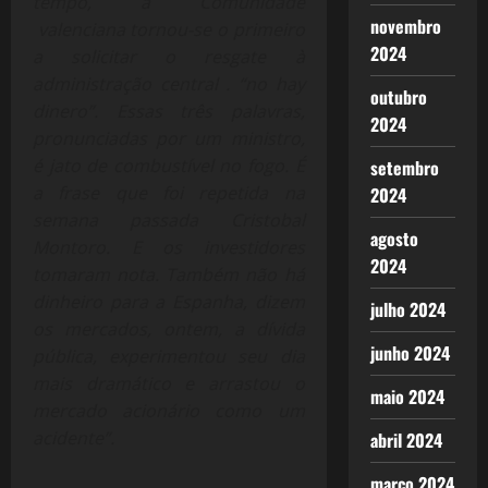
tempo, a Comunidade
novembro
valenciana tornou-se o primeiro
2024
a solicitar o resgate à
administração central . “no hay
outubro
dinero”. Essas três palavras,
2024
pronunciadas por um ministro,
é jato de combustível no fogo. É
setembro
a frase que foi repetida na
2024
semana passada Cristobal
agosto
Montoro. E os investidores
2024
tomaram nota. Também não há
dinheiro para a Espanha, dizem
julho 2024
os mercados, ontem, a dívida
junho 2024
pública, experimentou seu dia
mais dramático e arrastou o
maio 2024
mercado acionário como um
acidente”.
abril 2024
março 2024