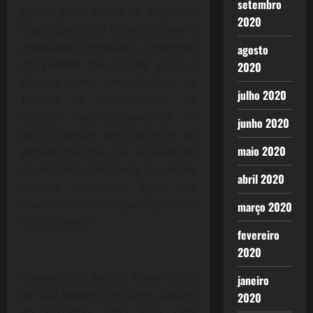
setembro
gerido pelo Banco de Espanha,
2020
mas a partir do Governo, com o
resultado conhecido), o estigma
agosto
do pedido de resgate para a
2020
Europa para recapitalizar os
julho 2020
bancos, a incapacidade de
reduzir significativamente o
junho 2020
déficit apesar dos cortes e da
maio 2020
perspectiva de que a recessão
se prolonga (em parte por esses
abril 2020
cortes) causaram fuga dos
investidores da Espanha, como
março 2020
nunca antes”.
fevereiro
2020
Apenas sob gestão Rajoy, mais
janeiro
de 200 bilhões de Euros saíram
2020
da Espanha, uma fuga sem