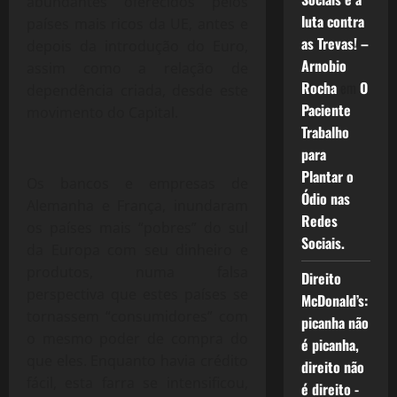
abundantes oferecidos pelos
luta contra
países mais ricos da UE, antes e
as Trevas! –
depois da introdução do Euro,
Arnobio
assim como a relação de
Rocha
em
O
dependência criada, desde este
Paciente
movimento do Capital.
Trabalho
para
Plantar o
Os bancos e empresas de
Ódio nas
Alemanha e França, inundaram
Redes
os países mais “pobres” do sul
Sociais.
da Europa com seu dinheiro e
produtos, numa falsa
Direito
perspectiva que estes países se
McDonald’s:
tornassem “consumidores” com
picanha não
o mesmo poder de compra do
é picanha,
que eles. Enquanto havia crédito
direito não
fácil, esta farra se intensificou,
é direito -