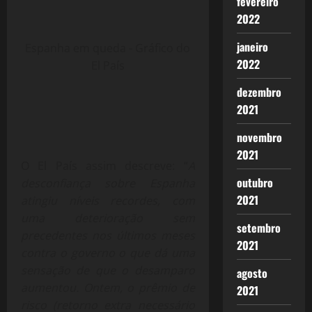
fevereiro
2022
janeiro
Espanha em queda - Gráfico do
2022
El País
dezembro
2021
novembro
2021
O El País assim descreve: “
A
outubro
desconfiança sobre Espanha
2021
atingiu níveis recordes, com
uma deterioração sem
setembro
precedentes nos últimos meses
2021
contra o governo o que dá uma
sensação de que o desamparo
agosto
aumentou. Ontem, o prêmio de
2021
risco (retorno extra necessário