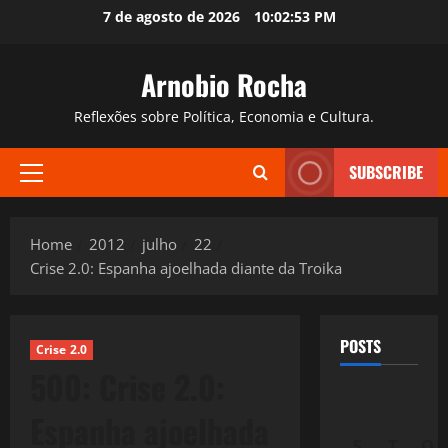
Skip
7 de agosto de 2026
10:02:54 PM
to
content
Arnobio Rocha
Reflexões sobre Política, Economia e Cultura.
SUBSCRIBE
Primary
Menu
Home
2012
julho
22
Crise 2.0: Espanha ajoelhada diante da Troika
POSTS
Crise 2.0
500: Crise 2.0:
Espanha ajoelhada
S
T
Q