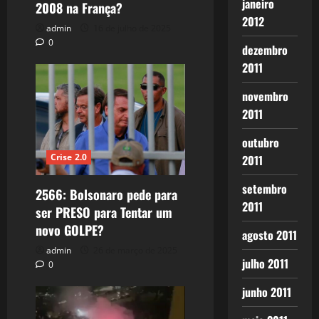
janeiro
2008 na França?
2012
admin
16 de julho de 2025
0
dezembro
2011
novembro
2011
outubro
Crise 2.0
2011
setembro
2566: Bolsonaro pede para
2011
ser PRESO para Tentar um
novo GOLPE?
agosto 2011
admin
26 de março de 2025
julho 2011
0
junho 2011