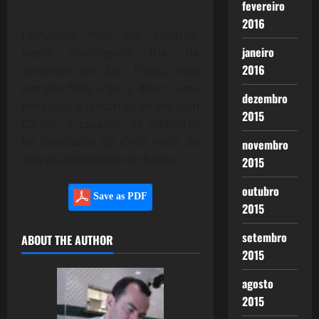
fevereiro
2016
Fechamos mais um capítulo,
janeiro
nesta madrugada fria de
2016
domingo em São Paulo, mas
sempre falta algo a dizer. Uma
dezembro
nota boa, o fanfarrão do Rei Juan
2015
Carlos, o caçador de elefantes
foi destituído da ONG WWF de
novembro
que era presidente de honra.
2015
outubro
Save as PDF
2015
setembro
ABOUT THE AUTHOR
2015
agosto
2015