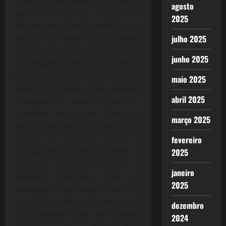
agosto
parece inevitável, o El País,
2025
trouxe uma longa matéria que
mostra o temor do resgate,
julho 2025
como a derrocada final do
junho 2025
fracassado Governo da Direita,
liderado pelo “insosso” Rajoy, o
maio 2025
artigo dize sem meia palavra:
abril 2025
“Resgate. A palavra que o
governo não quer ouvir ou
março 2025
pronunciar, mas os burburinhos
repete o tempo todo. O
fevereiro
Eurogrupo concedeu, ontem o
2025
resgate para recapitalizar o
janeiro
sistema bancário, mas os
2025
mercados são muito claro de
que a Espanha vai precisar de
dezembro
um resgate total. Ao mesmo
2024