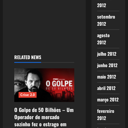
n
2012
setembro
2012
agosto
2012
julho 2012
RELATED NEWS
junho 2012
maio 2012
abril 2012
Crise 2.0
março 2012
O Golpe de 50 Bilhões – Um
fevereiro
Operador de mercado
2012
sozinho fez o estrago em