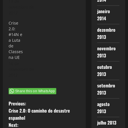
13 de
novembro de
janeiro
2012
2014
Crise
2.0:
dezembro
#14N e
2013
a Luta
de
novembro
Classes
2013
na UE
16 de
outubro
novembro de
2013
2012
setembro
Share this on WhatsApp
2013
P
Previous:
agosto
Crise 2.0: O caminho do desastre
2013
o
espanhol
julho 2013
Next: