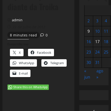
diante da Troika
admin
2
3
4
22 de julho de 2012
9
10
11
8 minutes read
0
16
17
18
Compartilhe isso:
23
24
25
X
Facebook
30
31
WhatsApp
Telegram
«
ago
E-mail
jun
»
Share this on WhatsApp