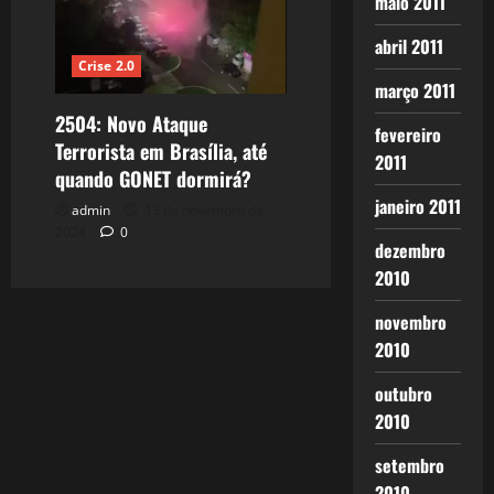
maio 2011
abril 2011
Crise 2.0
março 2011
2504: Novo Ataque
fevereiro
Terrorista em Brasília, até
2011
quando GONET dormirá?
janeiro 2011
admin
13 de novembro de
2024
0
dezembro
2010
novembro
2010
outubro
2010
setembro
2010