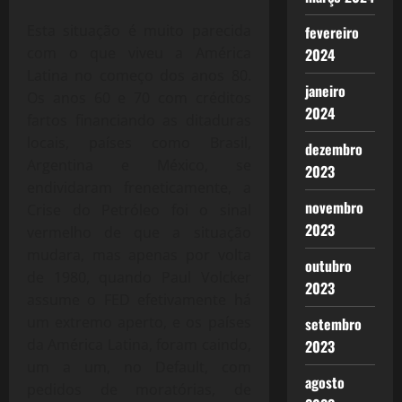
Esta situação é muito parecida
fevereiro
com o que viveu a América
2024
Latina no começo dos anos 80.
janeiro
Os anos 60 e 70 com créditos
2024
fartos financiando as ditaduras
locais, países como Brasil,
dezembro
Argentina e México, se
2023
endividaram freneticamente, a
novembro
Crise do Petróleo foi o sinal
2023
vermelho de que a situação
mudara, mas apenas por volta
outubro
de 1980, quando Paul Volcker
2023
assume o FED efetivamente há
um extremo aperto, e os países
setembro
da América Latina, foram caindo,
2023
um a um, no Default, com
agosto
pedidos de moratórias, de