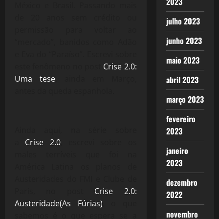
2023
México e Brasil. Passando mais
de 20 anos sem crédito ou
julho 2023
permissão para voltar ao
junho 2023
“mercado”, banidos como Adão
e Eva do “Paraíso”. Escrevi sobre
maio 2023
este fenômeno no post
Crise 2.0:
Uma tese
, ainda em Março,
abril 2023
antes da queda espanhola.
março 2023
fevereiro
Ainda aqui, na série sobre
2023
a
Crise 2.0
, escrevi sobre os
janeiro
males terríveis que foi na
2023
América Latina os planos de
Austeridades do FMI e Clube de
dezembro
Paris, no post
Crise 2.0:
2022
Austeridade(As Fúrias)
, o que
novembro
sabemos é o que espera se a