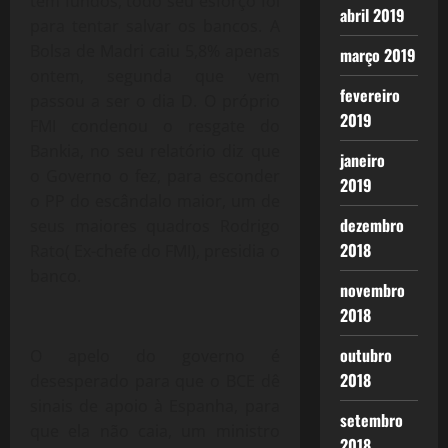
tem fundos, todo seu esforço foi
abril 2019
para tentar salvar os bancos. A
Bolsa de Madri caiu 5,8% apenas
março 2019
ontem, segunda que vem
fevereiro
passou a ser o dia D. O próprio
2019
FMI condenou o resgate do
Bankia, no seu relatório diz que
janeiro
o Governo o fez, para esconder
2019
o PP do escândalo maior, um de
dezembro
seus maiores quadros Rodrigo
2018
Rato( Ex-chefe do FMI), presidia o
banco.
novembro
2018
outubro
O apelo do governo é
2018
desesperado para que o BCE dê
sinais de apoio à Espanha, para
setembro
que ela não caia, um ministro
2018