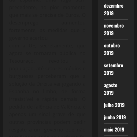
dezembro
precedente, no pior momento
2019
que mais se precisa de Euros. O
desemprego aumentou
novembro
fortemente, as medidas que o
2019
governo acertou
outubro
com a UE, secretamente, que
2019
agora se tornaram pública no
Tesouraço, revoltou a
setembro
população, até setores médios e
2019
burgueses perceberam que a
solução da Direita vai jogando a
agosto
Espanha no limbo, de forma
2019
irresistível e rápida demais. O
julho 2019
pedido de falência de Valência, é
apenas um sinal grave de que
junho 2019
outras províncias podem pedir
maio 2019
resgate a um governo que não