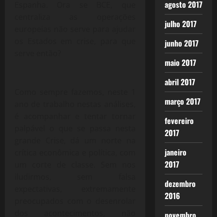
agosto 2017
Espanha. Ora se BCE, que
centraliza as operações
julho 2017
europeias não serve para ajudar
os Estados em crise, para que
junho 2017
serve então?
maio 2017
abril 2017
Como sempre fazemos, neste 1
março 2017
ano de trabalho nestas análises,
é acompanhar e tentar tornar
fevereiro
palpável o que se passa nesta
2017
grande Crise, dá um norte na
janeiro
crítica econômica e política, com
2017
um corte de classe. Sem nos
iludirmos, sem falsa
dezembro
expectativas, extremamente
2016
preocupados com o desenrolar
dos acontecimentos, não
novembro