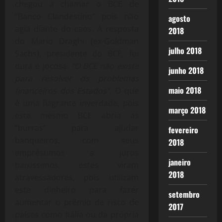
chegou a chamar o BCE de
“Banco Clandestino” pois não
agosto
agia diante do caos. A resposta
2018
do Mario Draghi (ex-Goldman
julho 2018
Sachs), presidente do BCE, foi
dura e jocosa:
“O BCE não existe
junho 2018
para resolver os problemas
maio 2018
financeiros dos Estados”.
O que
é uma flagrante inverdade, pois
março 2018
este mesmo BCE abria as
“burras” para ajudar
fevereiro
banqueiros, com seus
2018
empréstimos a juros
janeiro
baixíssimos, estes viram
2018
atravessadores, pois utilizam
este dinheiro para fazer
setembro
aumentar o prêmio de risco de
2017
países como Itália ou da própria