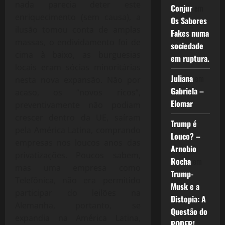
nada parecia deter este
Conjur
em
enriquecimento (sem causa), a
Os Sabores
ilusão tomou conta de amplas
Fakes numa
massas, o endividamento foi de
sociedade
cima à baixo, as burguesias
em ruptura.
locais eram sócias minoritárias
Juliana
em
nesta nova expansão. Não por
Gabriela –
acaso, os “novos ricos”,
Elomar
preventivamente não podiam
crescer dentro da UE, saíram
Trump é
pela América Latina, comprando
Louco? –
empresas nos loucos anos das
Arnobio
privatizações. Poucos sabem,
Rocha
em
mas uma empresa como
Trump-
Telefônica, não era permitido
Musk e a
participar do leilões na
Distopia: A
Alemanha, portanto, se
Questão do
expandia na América Latina,
PODER!