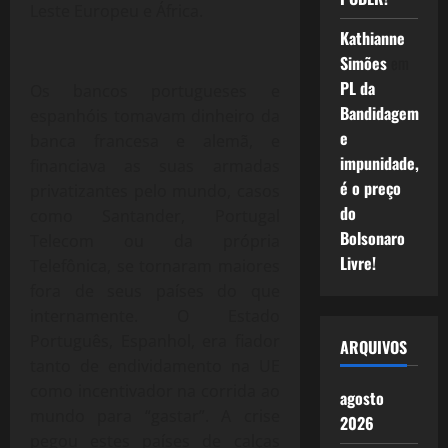
Leste Europeu e África.
Kathianne
Simões
em
PL da
Os bancos portugueses e
Bandidagem
espanhóis tomavam dinheiro da
e
banca francesa e alemã, e
impunidade,
financiava as suas armadas
é o preço
privatizantes pelo mundo, casos
do
como Santander, Portugal
Bolsonaro
Telecom ou da própria
Livre!
Telefônica, se tornaram maiores
fora de seus países do que
internamente. O Estado
Português, Espanhol, era fiador
ARQUIVOS
tanto de endividamento na UE
como incentivador na corrida ao
agosto
mundo para “gastar”. A crise
2026
pegou estes países de calças