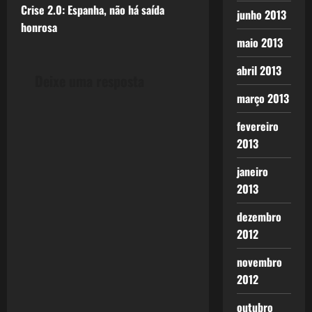
s
Crise 2.0: Espanha, não há saída
junho 2013
t
honrosa
maio 2013
n
abril 2013
Deixe uma resposta
a
março 2013
v
fevereiro
i
2013
janeiro
g
2013
a
dezembro
t
2012
i
novembro
2012
o
outubro