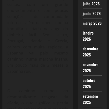
julho 2026
curtas, com um grande
endividamento e com poucas
junho 2026
soluções de continuidade
internas, além da imensa bolha
março 2026
imobiliária criada no auge do
janeiro
dinheiro fácil. Sem lastro,
2026
Portugal, Irlanda e Grécia,
caíram com muita rapidez, a
dezembro
Espanha vai pelo mesmo
2025
caminho, numa marcha insana.
novembro
Em pouco mais de 2 meses a
2025
Espanha ruiu.
outubro
2025
O caminho rumo ao
setembro
desmoralizante resgaste da
2025
dívida, o que significa a perda
total de soberania e autonomia