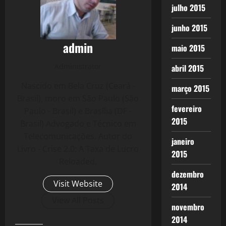
julho 2015
junho 2015
admin
maio 2015
Administrator
abril 2015
Nascido em Bela Cruz (Ceará -
março 2015
Brasil), moro em São Paulo (São
fevereiro
Paulo - Brasil) e Brasília (DF -
2015
Brasil) Advogado e Técnico em
Telecomunicações. Autor do
janeiro
Livro - Crise 2.0: A Taxa de Lucro
2015
Reloaded.
dezembro
Visit Website
2014
View All Posts
novembro
2014