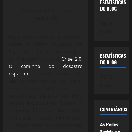
ESTATÍSTICAS
DO BLOG
Sobrou o NÃO, como
resistência
745.061
cliques
Hoje cedo comecei a escrever
sobre a crítica situação da
Espanha, de como chegou
ESTATÍSTICAS
ao precipício, no post
Crise 2.0:
DO BLOG
O caminho do desastre
espanhol
, historiei, mais uma
745.061
vez os movimentos da maior
cliques
crise desde 1929, que por
coincidência iniciada nos EUA,
depois explodida na Europa, o
COMENTÁRIOS
pequeno hiato de dois anos,
entre elas. Procurei demonstrar
As Redes
a relação entre os empréstimos
Sociais e a