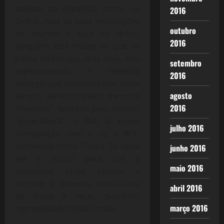
apenas na Espanha, como na
2016
Grécia, mas as suas implicações
outubro
no mundo e aqui no Brasil.
2016
Ninguém está imune ao que se
passa na Europa, mas hoje, eles
setembro
experimentam o remédio
2016
amargo que tomamos por tanto
agosto
tempo, servidos pelos mesmos
2016
“médicos”, liderado pelo mesmo
“especialista”, o FMI, lá numa
julho 2016
composição com a UE e BCE,
conhecida como Troika. Só resta
junho 2016
ver e torcer para que a
maio 2016
sociedade reaja, resista e
derrote o governo neofascista
abril 2016
de Rajoy e seus “patrões”,
março 2016
representados pela Troika.