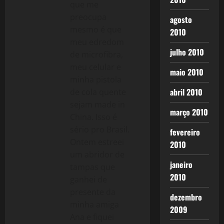
que me
preocupa
agosto
mesmo é que
2010
meu edredom
julho 2010
de microfibra,
meu celular e
maio 2010
minha pistola
abril 2010
de cola quente
sejam made in
março 2010
China. Isso é
sério pro Brasil.
fevereiro
Ontem estreei
2010
um abridor de
janeiro
tampas que
2010
ganhei de
presente da
dezembro
minha amiga
2009
Ana e fiquei