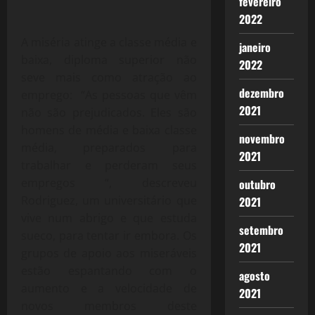
fevereiro
2022
A miséria atinge a classe média e
janeiro
baixa, diploma superior não
2022
seve mais como atração ao
dezembro
emprego:
“As pessoas que vêm
2021
não são prejudicados.
Eles são
homens de média e baixa classe
novembro
média, preparados para
2021
trabalhar e perderam seus
empregos “, descreveu
outubro
Rodriguez, um universitário que
2021
vive num abrigo e que estuda
setembro
sueco, para tentar ir embora. Os
2021
grupos de apoio aos miseráveis
estão espantando com o
agosto
aumento e a velocidade de
2021
novos membros deste