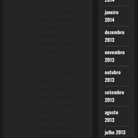
precisava ter
janeiro
segurança pois
2014
minha pequena
viria a esse
dezembro
mundo e
2013
precisava crescer
de alguma forma.
novembro
Eu pagava
2013
aluguel, o
outubro
governo federal
2013
tinha lançado o
Construcard,
setembro
decide conversar
2013
com meu sogro
agosto
construir lá
2013
mesmo e sair do
aluguel, pois se o
julho 2013
crescimento não