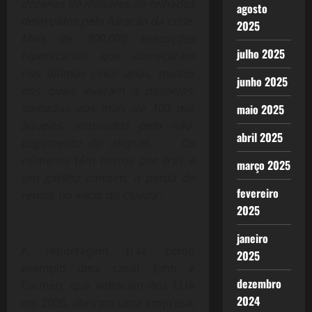
dezenas de milhares de telhados
agosto
destruídos pelo furacão da crise.
2025
Mais de 300.000 execuções
julho 2025
hipotecárias, que começaram
nos últimos cinco anos, muitos
junho 2025
dos quais levaram a despejos,
somados aos mais de 100 mil,
maio 2025
àqueles, motivados pelo não-
abril 2025
pagamento do aluguel. … Os
números têm rostos por trás e
março 2025
um gatilho comum: a perda de
fevereiro
renda, no início do Queda”
.
2025
janeiro
A reportagem traz como
2025
exemplo uma casal, John e
dezembro
Carmen, que voltaram dos EUA
2024
em 2005, abriram uma empresa,