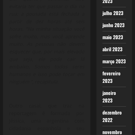
2023
evitaria ter que passar o dia na
julho 2023
rua: a pousada está fechada a
partir de dez horas até seis
junho 2023
horas. “Na minha situação você
sofre muito, mas você aprende
maio 2023
muito. As pessoas não devem
abril 2023
esquecer que, por mais elevado
que seja, ele pode cair lá
março 2023
embaixo. Somos todos seres
fevereiro
humanos e isso pode tocar em
2023
ninguém “, recapitula.
janeiro
2023
Outro casal, que traz na
dezembro
reportagem é formada por
2022
Jéssica, uma argentina com
cidadania espanhola e seu
novembro