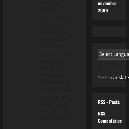
novembro
toda feliz
2009
porque é
fabricado no
Brasil (da
Tramontina).
Mas quantos
podem se
segurar assim
na indústria,
Powered
mantendo
by
produção e
Translate
empregos? Isso
é tenebroso de
preocupante.
RSS - Posts
Uma trading
reduzir custos
RSS -
e demitir em
Comentários
fase de