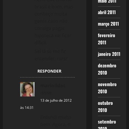
maio 2011
brasil é bom, mas
abril 2011
conheço muita
gente caso não
março 2011
consiga pagar
fevereiro
hipoteca vai ficar
2011
dificil.
Sei lá se me fiz
janeiro 2011
entender, rsrsr
dezembro
RESPONDER
2010
novembro
marinildac
2010
disse:
13 de julho de 2012
outubro
às 14:31
2010
Entendi muito
setembro
bem. Agora, o
2010