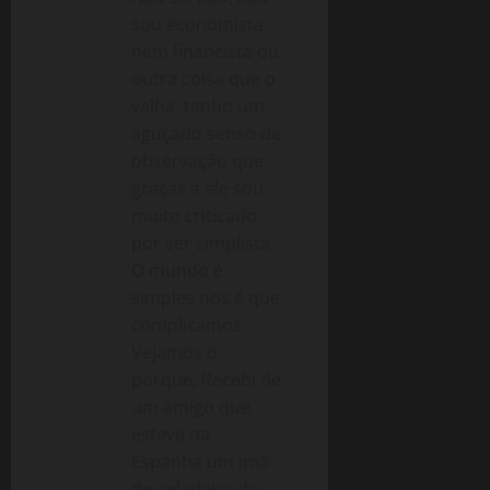
sou economista
nem financista ou
outra coisa que o
valha, tenho um
aguçado senso de
observação que
graças a ele sou
muito criticado
por ser simplista.
O mundo é
simples nos é que
complicamos.
Vejamos o
porque; Recebi de
um amigo que
esteve na
Espanha um imã
de geladeira do