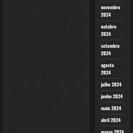
chegaram a ter 16 funcionários,
novembro
compraram apartamento em
2024
bairro chique de Madri, mas
perderam tudo, ela hoje come
outubro
nos sopões de caridade e se diz
2024
perplexa:
“Da noite para o dia
setembro
parou tudo […] Nós tivemos que
2024
demitir funcionários, que eram
como uma família. Demos-lhes a
agosto
sua parte justa e um pouco
2024
mais. Saímos de um dia com as
julho 2024
contas do Tesouro com a
Segurança Social . Foram
junho 2024
impecáveis ​​com todos … “. E sem
um dólar no bolso”
maio 2024
abril 2024
O retrato da crise é a dissolução
março 2024