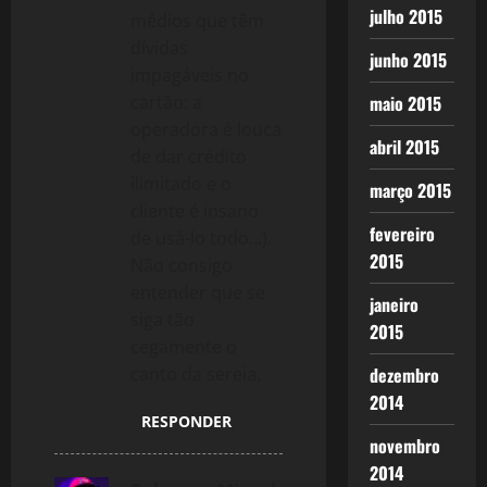
i
julho 2015
médios que têm
dívidas
o
junho 2015
impagáveis no
n
cartão: a
maio 2015
operadora é louca
abril 2015
de dar crédito
ilimitado e o
março 2015
cliente é insano
fevereiro
de usá-lo todo…).
2015
Não consigo
entender que se
janeiro
siga tão
2015
cegamente o
canto da sereia.
dezembro
2014
RESPONDER
novembro
2014