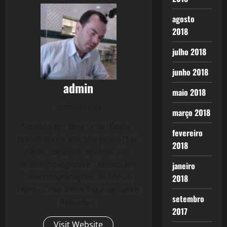
agosto
2018
julho 2018
junho 2018
admin
maio 2018
Administrator
março 2018
Nascido em Bela Cruz (Ceará -
fevereiro
Brasil), moro em São Paulo (São
2018
Paulo - Brasil) e Brasília (DF -
Brasil) Advogado e Técnico em
janeiro
Telecomunicações. Autor do
2018
Livro - Crise 2.0: A Taxa de Lucro
setembro
Reloaded.
2017
Visit Website