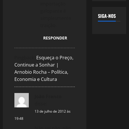
importação
galopante é
SIGA-NOS
simplesmente
traição.
RESPONDER
Pingback:
Esqueça o Preço,
Continue a Sonhar |
Arnobio Rocha – Política,
Economia e Cultura
João Franco
disse:
13 de julho de 2012 às
19:48
Não sei não, não