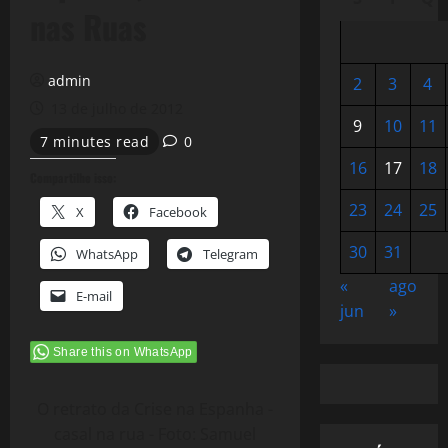
nas Ruas
admin
2
3
4
13 de julho de 2012
9
10
11
7 minutes read
0
16
17
18
Compartilhe isso:
23
24
25
X
Facebook
30
31
WhatsApp
Telegram
«
ago
E-mail
jun
»
Share this on WhatsApp
O retrato da Crise na Espanha -
casal na rua - Foto: Samuel