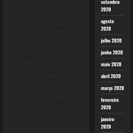
setembro
nos bons tempos Espanha não
2020
erradicou a pobreza, o que não
é monopólio de párias, mas gera
agosto
uma enorme exclusão social.
2020
“Ela nunca foi inferior a 20% a
julho 2020
proporção de pessoas vivendo
abaixo da linha da pobreza
junho 2020
[ganhando menos do que 60%
maio 2020
do rendimento mediano].
Estamos agora em 23% “, diz
abril 2020
Cabrera(pesquisador . A
Recessão não é a única fonte
março 2020
desta: também os baixos
fevereiro
salários, os trabalhadores
2020
pobres que acreditam que ele
qualifica. “Dos 100 funcionários,
janeiro
14 são pobres. É algo que
2020
aconteceu antes da crise, mas o