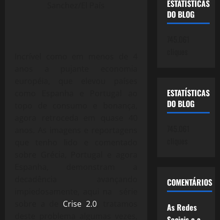
ESTATÍSTICAS
Sanchez/El País
DO BLOG
745.061
cliques
Incrível como em menos de 4
anos a pujante economia
européia, que elevou países
ESTATÍSTICAS
como Espanha e Portugal ao
DO BLOG
topo de consumo e bonança,
agora retroceda em quase 40
745.061
anos. As imagens e reportagens
cliques
que tenho lido e comentado
sobre Grécia, Portugal e agora
Espanha, demonstram a
decadência avançando
COMENTÁRIOS
impiedosamente, aqui na série
sobre a de
Crise 2.0
, tratamos
As Redes
deste problema algumas vezes,
Sociais e a