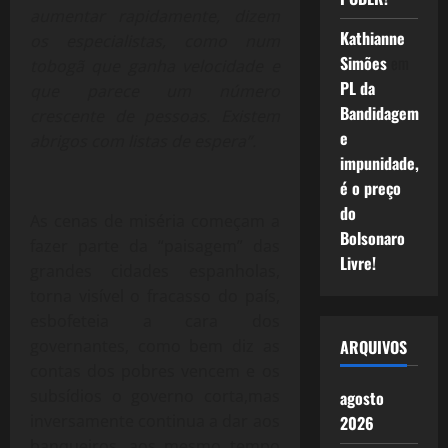
aumentar rapidamente, dizem
Kathianne
os especialistas, como num
Simões
em
tobogã que ganha velocidade e
PL da
que parece um número
Bandidagem
crescente de pessoas. Existem
e
abrigos com listas de espera”.
impunidade,
é o preço
do
As cenas de miséria começam a
Bolsonaro
fazer parte da “paisagem” das
Livre!
grandes cidades espanholas,
torna visível o fracasso do país,
esbofeteia a cara dos
governantes, como bem diz as
ARQUIVOS
contas dos pobres vencem e os
subsídios o governo corta,mas
agosto
inversamente continua a dar aos
2026
banqueiros, aos mesmo tempo