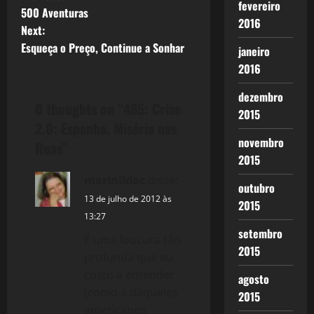
P
fevereiro
500 Aventuras
o
2016
Next:
Esqueça o Preço, Continue a Sonhar
janeiro
s
2016
t
dezembro
0 thoughts on “
485: Crise
n
2015
2.0: Espanha, Miséria nas
a
novembro
Ruas
”
2015
v
marinildac
disse:
outubro
i
13 de julho de 2012 às
2015
13:27
g
setembro
É uma loucura tão
2015
a
profunda que eu
custo a entender
agosto
t
(como a daqueles
2015
americanos