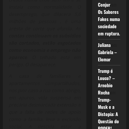
Conjur
em
instala como normalidade. O
Os Sabores
desemprego, que dilacera 5,6
Fakes numa
milhões de pessoas , é uma
sociedade
aresta de corte que afunila. As
em ruptura.
contas continuam os subsídios
são cortados, estão esgotados
Juliana
em
como economia e emprego não
Gabriela –
aparece
. O telhado está em
Elomar
perigo. O desaparece.
Trump é
A casa de familiares e
Louco? –
apartamentos compartilhados,
Arnobio
nos pior caso a rua como abrigo,
Rocha
em
em apuros, vida suspensa em
Trump-
precária desmarcada extensão e
Musk e a
que a falta de redes de apoio
Distopia: A
como a família, leva a exclusão
Questão do
social. A descida estar a
PODER!