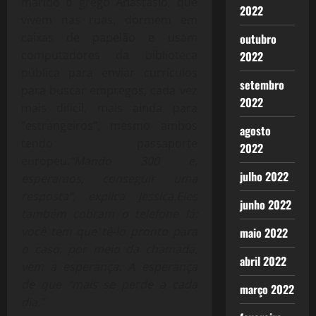
marido o grego Anastasio, que
2022
vivem nas ruas, dormem em
caixas de papelão e usam
outubro
computadores da biblioteca
2022
pública para enviar currículos
setembro
para buscar empregos, cada vez
2022
mais difícil, mais ainda para
“estrangeiros”, mesmo ambos
agosto
tendo passaporte
2022
europeu.
“Mando 300 e,
julho 2022
esperamos, conseguir uma
resposta”, explica Jessica.Eles
junho 2022
também cobram o telefone lá:
você tem que tê-lo pronto para
maio 2022
o caso, por meio da chamada,
abril 2022
vem a esperança. A esperança
de que “mais se perde a cada
março 2022
dia.”