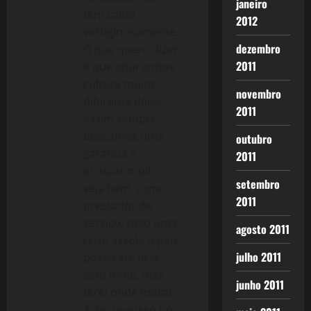
janeiro
tem caído
2012
vertiginosamente.
dezembro
O que quero dizer
2011
é que aqui temos
cultura muito
novembro
diferente deles,
2011
assim sempre
buscamos uma
outubro
garantia a
2011
arriscas muito,
setembro
veja bem, como
2011
prestador de
serviço, caso uma
agosto 2011
crise assole o país
julho 2011
posso até ficar
com fome, mas
junho 2011
terei onde morar.
Acho que isso no