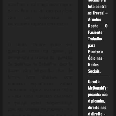
mas hoje uma longa reportagem
luta contra
do El País me deixou perplexo
as Trevas! –
com que velocidade se
Arnobio
transforma riqueza em miséria.
Rocha
em
O
Paciente
Trabalho
O título “Pobre pode ser
para
qualquer coisa, ou quase”, já
Plantar o
demonstra a crueza da questão
Ódio nas
da pobreza na Espanha, escrita
Redes
quase com vergonha, mas de
Sociais.
forma bem objetiva com
Direito
números espantosos, vamos
McDonald’s:
comentar alguns trechos: “
Mais
picanha não
e mais. Uma multidão silenciosa
é picanha,
e muitas vezes despercebida.
direito não
Eles são vítimas de pobreza . Ela
é direito -
cresce numa crise sem fim e se