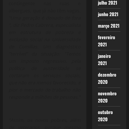
julho 2021
contingente nas ruas e
albergues, que já não têm vagas.
junho 2021
“Uma geração é deixado de fora
“, diz Pedro Cabrera, especialista
março 2021
em estrutura de pobreza e
fevereiro
exclusão social na Universidade
2021
de Comillas. Um diagnóstico
“terrível” da situação: “Temos
janeiro
um imposto regressivo, pela
2021
política de austeridade se
dezembro
cortaram os serviços sociais,
2020
que não era menos favorecido, e
pior o mercado de trabalho não
novembro
responde a milhões de pessoas.”
2020
outubro
2020
“Assim, os novos pobres, além
de veteranos, porque mesmo