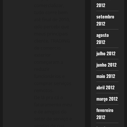
2012
comercializar,
tudo corre bem
setembro
até final de 2010,
2012
qdo percebi que
meus principais
agosto
cliente, TRADING
2012
de comercio
julho 2012
exterior
começaram a
junho 2012
reduzir
maio 2012
funcionários e
comprar serviços
abril 2012
remotos.
De lá pra cá o
março 2012
faturamento meu
fevereiro
e de amigos do
2012
setor de serviço e
vendas de rua