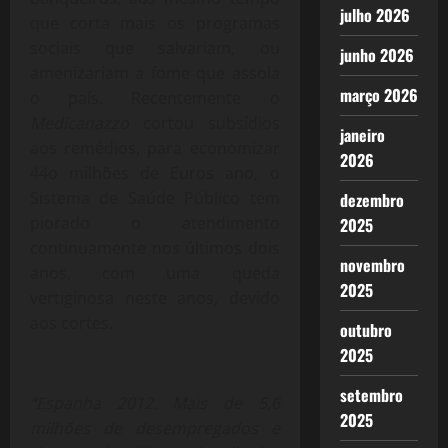
julho 2026
que corta mais os programas
sociais que salvariam, ou
junho 2026
amenizariam a fome que assola
março 2026
o país. Recentemente o
Medicanazzo
cortou subsídios
janeiro
aos remédios, para economizar
2026
44o milhões de Euros ano, o
Sistema de Saúde Público tem
dezembro
piorado o atendimento
2025
continuamente nos últimos dois
novembro
anos, com uma queda
2025
vertiginosa neste anos, devido
aos cortes.
outubro
2025
setembro
“Espanha 2012. Mais de 5,6
2025
milhões de desempregados e