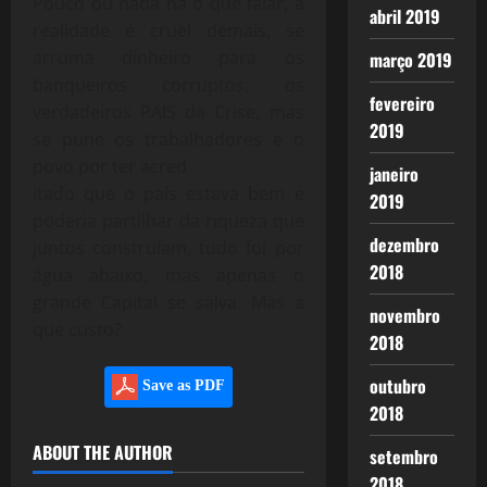
Pouco ou nada há o que falar, a
abril 2019
realidade é cruel demais, se
arruma dinheiro para os
março 2019
banqueiros corruptos, os
fevereiro
verdadeiros PAIS da Crise, mas
2019
se pune os trabalhadores e o
povo por ter acred
janeiro
itado que o país estava bem e
2019
poderia partilhar da riqueza que
dezembro
juntos construíam, tudo foi por
2018
água abaixo, mas apenas o
grande Capital se salva. Mas a
novembro
que custo?
2018
outubro
Save as PDF
2018
ABOUT THE AUTHOR
setembro
2018