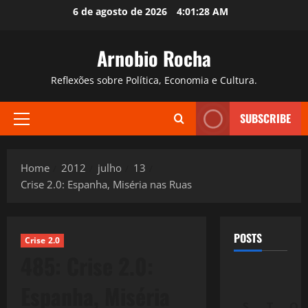
Skip
6 de agosto de 2026
4:01:29 AM
to
content
Arnobio Rocha
Reflexões sobre Política, Economia e Cultura.
SUBSCRIBE
Primary
Menu
Home
2012
julho
13
Crise 2.0: Espanha, Miséria nas Ruas
POSTS
Crise 2.0
485: Crise 2.0:
Espanha, Miséria
S
T
Q