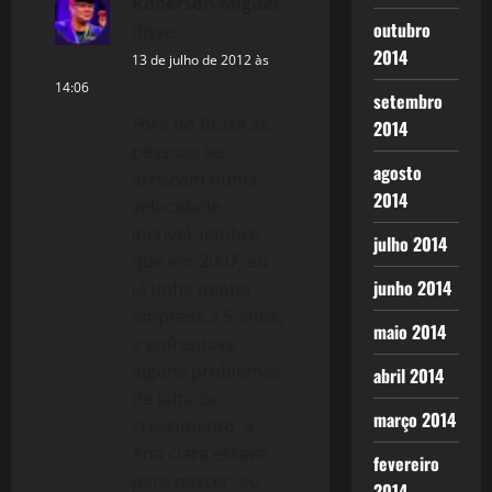
Roberson Miguel
outubro
disse:
2014
13 de julho de 2012 às
14:06
setembro
Fora do Brasil as
2014
pessoas se
agosto
arriscam numa
2014
velocidade
incrivel, lembro
julho 2014
que em 2007, eu
junho 2014
já tinha minha
empresa a 5 anos,
maio 2014
e enfrentava
alguns problemas
abril 2014
de falta de
março 2014
crescimento, a
Ana clara estava
fevereiro
para nascer, eu
2014