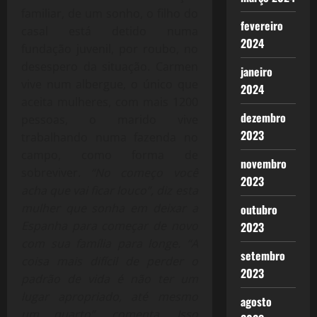
familiar, de um sonho, o filho do
fevereiro
casal está detido numa
2024
fundação juvenil, por roubo, no
desespero da situação. Carmen
janeiro
vive num albergue, o único que
2024
aceita mulheres, com mais 1200
dezembro
pessoas, o marido vive
2023
trabalhando numa fazenda no
campo, como forma de
novembro
sobreviver.
“No começo você
2023
acha que vai ficar louco”, diz esta
mulher que sonha em deixar a
outubro
Espanha para começar de novo
2023
com sua família para longe. “A
setembro
coisa mais difícil de perder o
2023
padrão de vida é não ter um
lugar apropriado, até mesmo
agosto
um quarto”, comenta. Isso