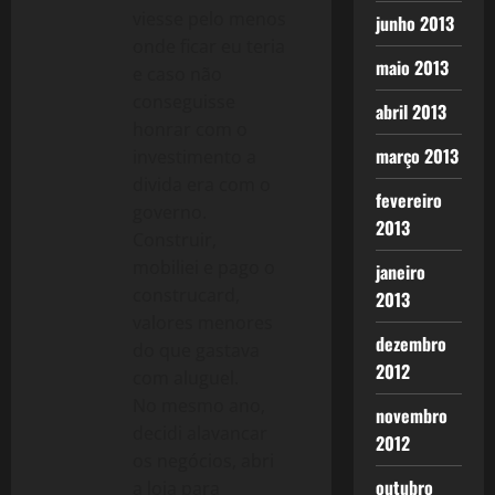
viesse pelo menos
junho 2013
onde ficar eu teria
maio 2013
e caso não
conseguisse
abril 2013
honrar com o
março 2013
investimento a
divida era com o
fevereiro
governo.
2013
Construir,
mobiliei e pago o
janeiro
construcard,
2013
valores menores
dezembro
do que gastava
2012
com aluguel.
No mesmo ano,
novembro
decidi alavancar
2012
os negócios, abri
outubro
a loja para