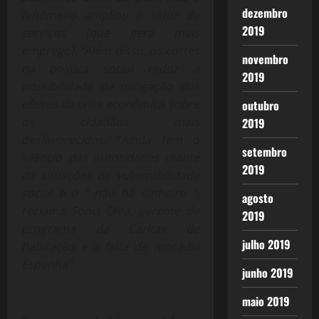
dezembro
fenômeno ampliou o setor de
2019
serviços [que gera mais
emprego]. “Além disso, os cortes
novembro
na política social reduz a
2019
possibilidade de mitigação dos
efeitos da crise econômica sobre
outubro
os cidadãos mais
2019
desfavorecidos. “Ainda tem o
setembro
silêncio das autoridades diante
2019
da situações de vulnerabilidade
social e o ” não há dinheiro “,
agosto
reclama Sonia Olea, gerente de
2019
programa da Caritas de
julho 2019
habitação e a falta de moradia
Espanha”.
junho 2019
maio 2019