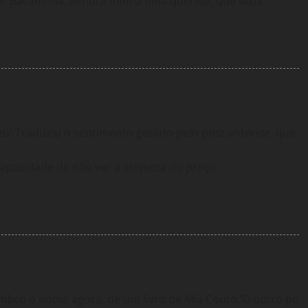
e. Bacaninha, lembra minha filha querida, que fazia
u! Traduziu o sentimento gerado pelo post anterior, que
pacidade de não ver a etiqueta do preço.
bro o nome agora, de um livro de Mia Couto,’O outro pé