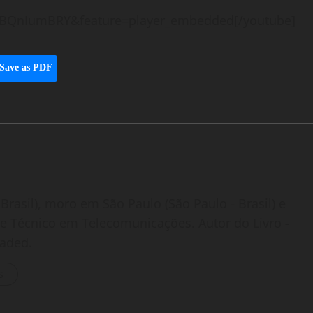
oBQnIumBRY&feature=player_embedded[/youtube]
Save as PDF
Brasil), moro em São Paulo (São Paulo - Brasil) e
o e Técnico em Telecomunicações. Autor do Livro -
oaded.
s