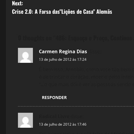
o
Next:
s
Crise 2.0: A Farsa das"Lições de Casa" Alemãs
t
n
0 thoughts on “
486: Esqueça o Preço, Continue
a
Carmen Regina Dias
disse:
v
13 de julho de 2012 às 17:24
É bem isso, Arnobio, como vocë táo bem c
i
é de trincar o coração. moer o peito intei
“…o que mais dói é ver as pessoas sendo 
g
a
RESPONDER
t
Radical Livre
disse:
i
13 de julho de 2012 às 17:46