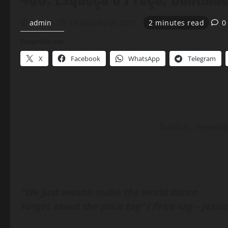
admin
13 de julho de 2012
2 minutes read
0
Compartilhe isso:
X
Facebook
WhatsApp
Telegram
Sonhar, mesmo 
“We just wanna make the world dance
Forget about the price tag” ( Price tag – Jessie 