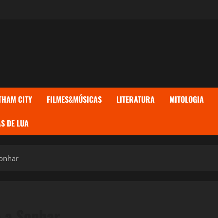
THAM CITY
FILMES&MÚSICAS
LITERATURA
MITOLOGIA
S DE LUA
Sonhar
e a Sonhar