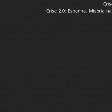
 mas hoje está difícil, o último artigo da série
Cris
rescente na Espanha (
Crise 2.0: Espanha, Miséria na
esma realidade que acontece na Grécia, um
os governantes, uma sensação de que já vivemos tud
am para Europa e como um todo, inclusive no Brasil
ropriadas dos seus sonhos.
de Crise, esta em particular, é conhecer lugares 
eus sonhos, todos destruídos, se indignar com os qu
s ajuda, enquanto os de baixo são chutado e culpado
 maior veio de uma deputada da Direita espanhola qu
tro anunciou a redução da ajuda aos desempregado
) .A situação é gravíssima, mas um incidente deste
ra é filha de um ex-parlamentar espanhol que fo