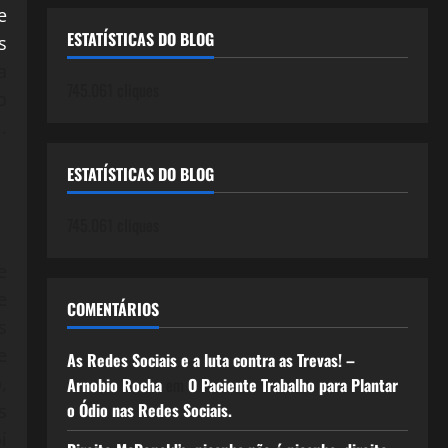
e
ESTATÍSTICAS DO BLOG
s
a
745.061 cliques
o
.
ESTATÍSTICAS DO BLOG
745.061 cliques
e
e
COMENTÁRIOS
s
e
As Redes Sociais e a luta contra as Trevas! –
,
Arnobio Rocha
em
O Paciente Trabalho para Plantar
o Ódio nas Redes Sociais.
s
i