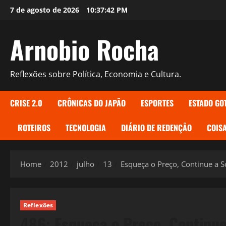
Skip
7 de agosto de 2026
10:37:43 PM
to
content
Arnobio Rocha
Reflexões sobre Política, Economia e Cultura.
CRISE 2.0
CRÔNICAS DO JAPÃO
ESPORTES
ESTADO GO
ROTEIROS
TECNOLOGIA
DIÁRIO DE REDENÇÃO
COISA
Home
2012
julho
13
Esqueça o Preço, Continue a 
Reflexões
486: Esqueça o Preço, Continu