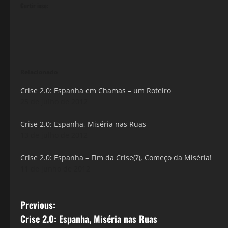
Curtir isso:
Relacionado
Crise 2.0: Espanha em Chamas – um Roteiro
25 de julho de 2012
Crise 2.0: Espanha, Miséria nas Ruas
13 de julho de 2012
Crise 2.0: Espanha – Fim da Crise(?), Começo da Miséria!
11 de junho de 2012
P
Previous:
Crise 2.0: Espanha, Miséria nas Ruas