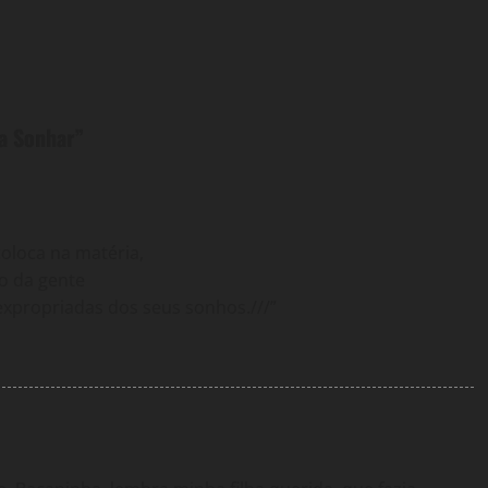
 a Sonhar
”
oloca na matéria,
ro da gente
expropriadas dos seus sonhos.///”