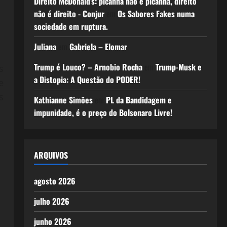
Direito McDonald’s: picanha não é picanha, direito
não é direito - Conjur
em
Os Sabores Fakes numa
sociedade em ruptura.
Juliana
em
Gabriela – Elomar
Trump é Louco? – Arnobio Rocha
em
Trump-Musk e
s
a Distopia: A Questão do PODER!
e
s
Kathianne Simões
em
PL da Bandidagem e
impunidade, é o preço do Bolsonaro Livre!
ARQUIVOS
agosto 2026
julho 2026
junho 2026