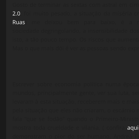
Gosto de terminar as sextas com astral em cima,
2.0
, foi muito pesado, a situação da miséria c
Ruas
) me deixou bem para baixo, é a m
sociedade degringolando, a insensibilidade d
isto, a tão pouco tempo. Os riscos que aument
Mas o que mais dói é ver as pessoas sendo exp
Escrever sobre economia política numa época 
mundos, principalmente gente, ver sua luta, s
levaram à esta situação, receberem mais e mai
pela situação que eles não criaram, o escárnio
fala “que se fodão” quando o Primeiro-Minis
mostra toda crueldade e vilania. ( confira
aqui
demonstram o pior do ser humano, Andrea Fab