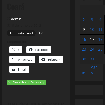
Ceará
admin
2
3
4
6 de julho de 2012
9
10
11
1 minute read
0
16
17
18
Compartilhe isso:
23
24
25
X
Facebook
30
31
WhatsApp
Telegram
«
ago
E-mail
jun
»
Share this on WhatsApp
Que Cidade LINDA, emociona só