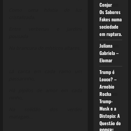
Conjur
em
Como uma hóstia de luz
Os Sabores
cristalizada,
Fakes numa
sociedade
Entre verbenas e jardins
em ruptura.
pousada
Juliana
em
Na brancura de místicos altares.
Gabriela –
Elomar
Lá canta em cada ramo um
Trump é
passarinho,
Louco? –
Arnobio
Há pipilos de amor em cada
Rocha
em
ninho,
Trump-
Musk e a
Na solidão dos verdes
Distopia: A
matagais…
Questão do
PODER!