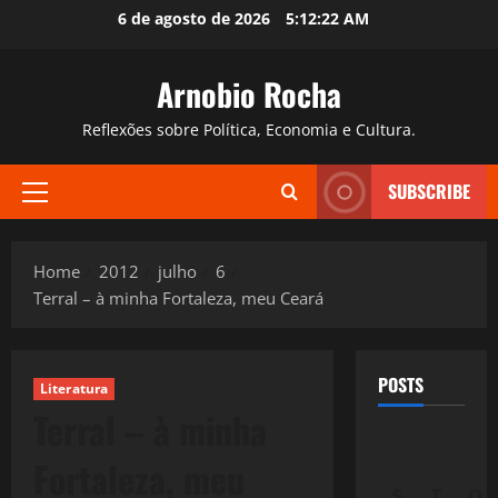
Skip
6 de agosto de 2026
5:12:23 AM
to
content
Arnobio Rocha
Reflexões sobre Política, Economia e Cultura.
SUBSCRIBE
Primary
Menu
Home
2012
julho
6
Terral – à minha Fortaleza, meu Ceará
POSTS
Literatura
Terral – à minha
Fortaleza, meu
S
T
Q