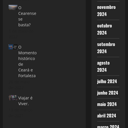
novembro
O
Cearense
2024
se
basta?
outubro
3 de maio de
2024
2022
setembro
O
2024
Momento
histórico
agosto
de
2024
Ceará e
Fortaleza
julho 2024
26 de maio
de 2022
junho 2024
Viajar é
maio 2024
Viver.
13 de março
abril 2024
de 2021
março 2024