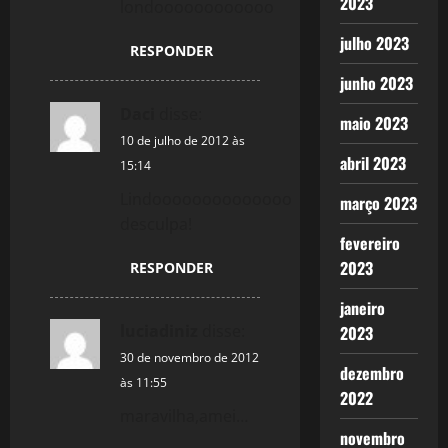
2023
londoooooooooooo
t
julho 2023
RESPONDER
i
junho 2023
o
Daci
disse:
maio 2023
10 de julho de 2012 às
n
abril 2023
15:14
Lindoooooooooooooo
março 2023
desculpa!
fevereiro
2023
RESPONDER
janeiro
luciadiniz
disse:
2023
30 de novembro de 2012
dezembro
às 11:55
2022
maravilha,amei…
novembro