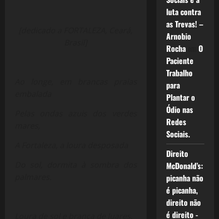
luta contra
as Trevas! –
[dedicado a FORTALEZA, Ceará,
Arnobio
Brasil]
Rocha
em
O
Paciente
Trabalho
Ao longe, em brancas praias
para
embalada
Plantar o
Ódio nas
Pelas ondas azuis dos verdes
Redes
mares,
Sociais.
A Fortaleza, a loura desposada
Direito
Do sol, dormita à sombra dos
McDonald’s:
palmares.
picanha não
é picanha,
direito não
é direito -
Loura de sol e branca de luares,