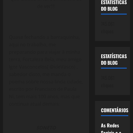
ESTATÍSTICAS
de ver!!!
DO BLOG
745.061
cliques
Quase fechando a barraquinha,
aqui no trabalho, me
preparando para viajar à minha
ESTATÍSTICAS
terra, Fortaleza Bela, meu amigo
DO BLOG
Igor Vasconcelos( @ideVasco) ,
sabedor disto, me manda o
745.061
poema sobre nossa linda cidade,
cliques
escrito por Francisco de Paula
Ni, tem mais 100 anos, mas que
continua atual demais:
COMENTÁRIOS
As Redes
SONETO
Sociais e a