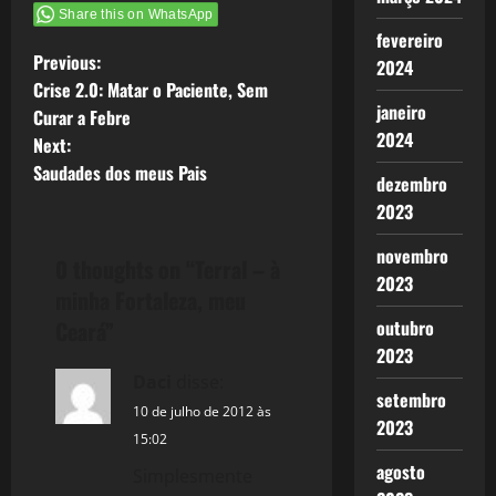
Share this on WhatsApp
fevereiro
P
Previous:
2024
Crise 2.0: Matar o Paciente, Sem
o
janeiro
Curar a Febre
2024
Next:
s
Saudades dos meus Pais
dezembro
t
2023
n
novembro
0 thoughts on “
Terral – à
2023
a
minha Fortaleza, meu
Ceará
”
outubro
v
2023
Daci
disse:
i
setembro
10 de julho de 2012 às
2023
g
15:02
agosto
a
Simplesmente