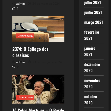
julho 2021
admin
24 de maio de 2024
1
junho 2021
março 2021
fevereiro
Literatura
2021
janeiro
2374: O Epílogo dos
2021
clássicos
admin
23 de março de 2024
dezembro
0
2020
novembro
2020
outubro
Literatura
2020
Zé Celso Martinez – O Bardo