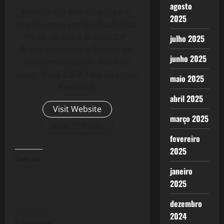
agosto
Nascido em Bela Cruz (Ceará -
2025
Brasil), moro em São Paulo (São
Paulo - Brasil) e Brasília (DF -
julho 2025
Brasil) Advogado e Técnico em
junho 2025
Telecomunicações. Autor do
Livro - Crise 2.0: A Taxa de Lucro
maio 2025
Reloaded.
abril 2025
Visit Website
março 2025
View All Posts
fevereiro
2025
Curtir isso:
janeiro
2025
dezembro
2024
Relacionado