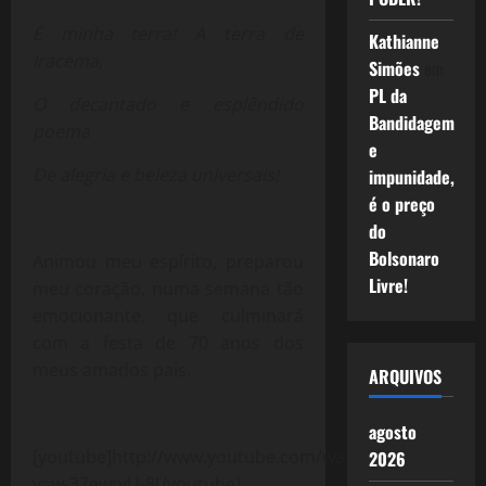
É minha terra! A terra de
Kathianne
Iracema,
Simões
em
PL da
O decantado e esplêndido
Bandidagem
poema
e
De alegria e beleza universais!
impunidade,
é o preço
do
Bolsonaro
Animou meu espírito, preparou
Livre!
meu coração, numa semana tão
emocionante, que culminará
com a festa de 70 anos dos
meus amados pais.
ARQUIVOS
agosto
[youtube]http://www.youtube.com/watch?
2026
v=w-37ewtvU-8[/youtube]