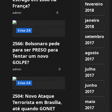
fevereiro
França?
2018
admin
16 de julho de 2025
0
janeiro
2018
Crise 2.0
setembro
2017
2566: Bolsonaro pede
para ser PRESO para
agosto
Tentar um novo
2017
GOLPE?
julho
admin
26 de março de 2025
0
2017
Crise 2.0
junho
2017
2504: Novo Ataque
maio
Terrorista em Brasília,
2017
até quando GONET