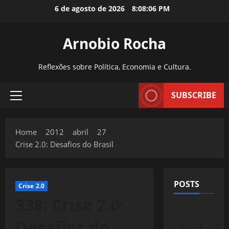
Skip
6 de agosto de 2026
8:08:07 PM
to
content
Arnobio Rocha
Reflexões sobre Política, Economia e Cultura.
SUBSCRIBE
Primary
Menu
Home
2012
abril
27
Crise 2.0: Desafios do Brasil
POSTS
Crise 2.0
338: Crise 2.0:
Desafios do
S
T
Q