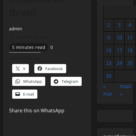
Brasil
2
3
4
admin
27 de abril de 2012
9
10
11
5 minutes read
0
16
17
18
Compartilhe isso:
23
24
25
X
Facebook
30
WhatsApp
Telegram
«
maio
mar
»
E-mail
Share this on WhatsApp