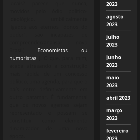
locais? parece que nunca,
2023
movidos pelo ódio político-
agosto
ideológico, umbilicalmente
2023
ligados aos eternos “donos do
poder”, são incapazes de
julho
compreender/analisar o novo
2023
Brasil(
Economistas ou
junho
humoristas
). O que, para mim,
2023
acaba atrasando a construção
mais rápida de um concesso
maio
político, uma agenda, para que o
2023
país entre definitivamente em
outro patamar. É fundamental
abril 2023
que os novos agentes sejam
março
representado e possam se
2023
constituir como elemento
dinamizador de uma nova
fevereiro
época.
2023