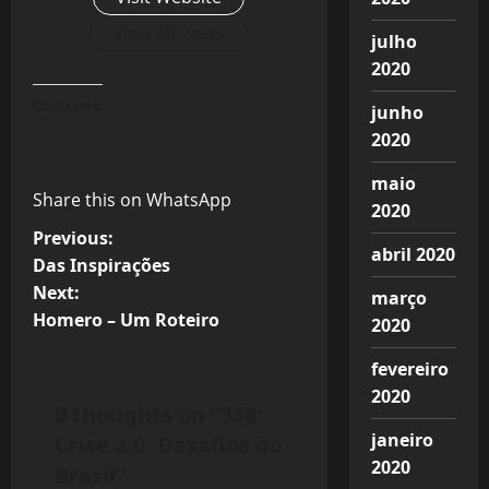
View All Posts
julho
2020
Curtir isso:
junho
2020
maio
Share this on WhatsApp
2020
P
Previous:
abril 2020
Das Inspirações
o
Next:
março
s
Homero – Um Roteiro
2020
t
fevereiro
n
2020
0 thoughts on “
338:
a
janeiro
Crise 2.0: Desafios do
v
2020
Brasil
”