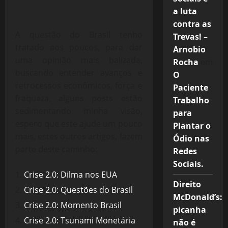
a luta
contra as
A questão do Brasil tenho
Trevas! –
tratado aos poucos, para dar
Arnobio
uma opinião mais balizada,
Rocha
em
buscando entender avanços e
O
retrocessos econômicos, força e
Paciente
fraqueza, alguns posts estão
Trabalho
sedimentando minha visão,
para
espero que este ajude um pouco
Plantar o
mais, estes outros artigos, fazem
Ódio nas
parte deste caminho:
Redes
Sociais.
Crise 2.0: Dilma nos EUA
Direito
Crise 2.0: Questões do Brasil
McDonald’s:
Crise 2.0: Momento Brasil
picanha
Crise 2.0: Tsunami Monetária
não é