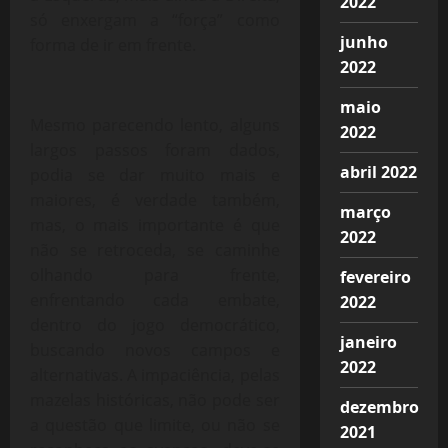
2022
só enxergam a “força” como
junho
forma de ir em frente.
2022
maio
Mesmo parecendo lento, alguns
2022
largos passos foram dados,
abril 2022
podia se dar muito mais e
maiores, é verdade também,
março
mas, o mais importante é que
2022
não se retroceda, se caminhe
olhando para frente,
fevereiro
enfrentando cada embate,
2022
dentro do jogo democrático,
janeiro
buscando novos campos e
2022
alternativas. A impaciência, pelas
mazelas históricas, não pode ser
dezembro
a questão que limite, ou não se
2021