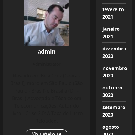
fevereiro
2021
janeiro
2021
dezembro
admin
2020
Administrator
novembro
2020
Nascido em Bela Cruz (Ceará -
Brasil), moro em São Paulo (São
outubro
Paulo - Brasil) e Brasília (DF -
2020
Brasil) Advogado e Técnico em
Telecomunicações. Autor do
setembro
Livro - Crise 2.0: A Taxa de Lucro
2020
Reloaded.
agosto
Visit Website
2020