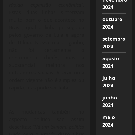
rápida expansão econômica”.
2024
Estas duas linhas sintetizam
outubro
muito bem o que acontece no
2024
Brasil, qual a linha perseguida
pelos governo de Lula e agora
setembro
de Dilma. Nossa maior ganho,
2024
não foi certamente o
crescimento chinês, mas a
agosto
substancial melhora nos
2024
indicadores sociais. Alterar uma
julho
ordem vigente não é simples ou
2024
rápida, mas pode ser feita.
junho
2024
As mudanças também no
maio
aspecto político são assim
2024
descritas:
“Há um tsunami político
vindo para o Brasil”,
disse Chris