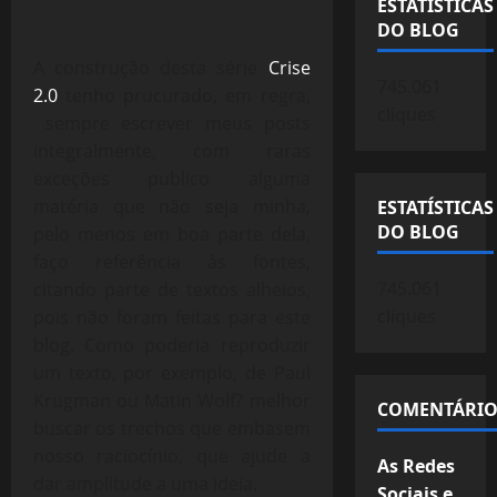
ESTATÍSTICAS
DO BLOG
A construção desta série
Crise
745.061
2.0
tenho prucurado, em regra,
cliques
sempre escrever meus posts
integralmente, com raras
exceções publico alguma
matéria que não seja minha,
ESTATÍSTICAS
DO BLOG
pelo menos em boa parte dela,
faço referência às fontes,
745.061
citando parte de textos alheios,
cliques
pois não foram feitas para este
blog. Como poderia reproduzir
um texto, por exemplo, de Paul
Krugman ou Matin Wolf? melhor
COMENTÁRIO
buscar os trechos que embasem
nosso raciocínio, que ajude a
As Redes
dar amplitude a uma ideia.
Sociais e