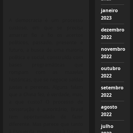
janeiro
2023
A democracia é um processo
custoso, em que se precisa
dezembro
amarrar fio a fio os acertos
2022
políticos, passado, presente e
novembro
futuro, a busca de uma maioria
2022
política e social, construída com
bases programáticas que
outubro
rompam com as mazelas
2022
históricas, que se negocie saídas
justas e perenes. Alguns falam
setembro
que a China fez, é verdade, mas,
2022
a que custo? O processo de
agosto
construção é autoritário, Brasil
2022
tem oportunidade de fazer
diferente. Mas parece que tanto
julho
à Esquerda, mais ainda à Direita,