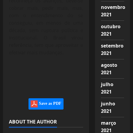
reconheça os avanços, deve-se
novembro
cobrar mais, pedir mais, mas,
2021
com o entendimento do se
conseguiu, em menos de uma
outubro
década, sem ruptura política e
2021
institucional. O Brasil virou
referência, tem que aproveitar e
setembro
efetivar mais mudanças.
2021
agosto
2021
julho
2021
junho
Save as PDF
2021
ABOUT THE AUTHOR
março
2021