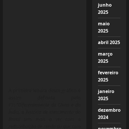
junho
2025
maio
2025
abril 2025
março
2025
fevereiro
2025
A primeira leitura deste gráfico é
janeiro
assim definida pelo
2025
FT:
“Diferentemente da China e da
dezembro
Índia, a história de crescimento do
2024
Brasil tem mais a ver com a
redistribuição de renda do que com
novembro