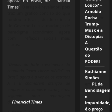
aposta no Brasil, diz ‘Financial
Louco? –
Times’
. O artigo é revelador, pois
Arnobio
traz um gráfico conciso do que
Rocha
em
mudou o Brasil, desde o início
Trump-
do Governo Lula, a mudança de
Musk e a
paradigma econômico, agora
Distopia:
com reflexos sociais mais
A
claros.
Questão
do
PODER!
“Depois do forte crescimento da
chamada “nova classe média” no
Kathianne
Brasil, agora é a vez de os estratos
Simões
A e B chamarem atenção de
em
PL da
empresas nacionais e estrangeiras,
Bandidagem
segundo uma reportagem
e
do
Financial Times
.
impunidade,
é o preço
A classe C, definida nesse contexto