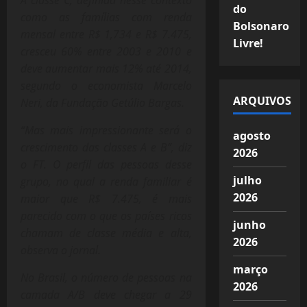
do
como as famílias com renda
Bolsonaro
mensal entre R$ 1,734 e R$ 7.475,
Livre!
cresceu 60% entre 2003 e 2010 e
deve aumentar mais 12% até 2014,
segundo o economista Marcelo
ARQUIVOS
Neri, da Fundação Getúlio Bargas.
“Mas mais impressionante será o
agosto
crescimento das classes A e B”, diz
2026
o FT. O perfil das pessoas desse
julho
grupo, no qual a renda familiar é
2026
maior que R$ 7.475, é mais
parecido com o que os países ricos
junho
chamam de classe média e alta,
2026
observa o jornal.
março
No Brasil, o número de pessoas na
2026
camada A/B deve chegar a 29