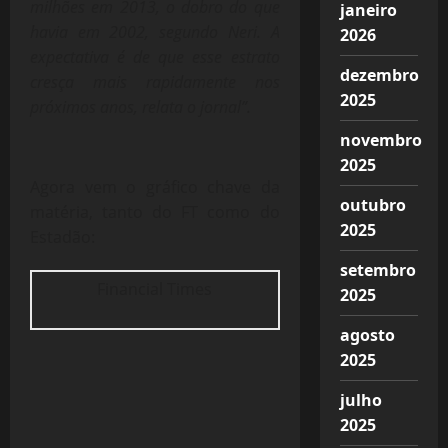
milhões em 2013, o dobro do que
janeiro
havia em 2002, segundo Neri. A
2026
expectativa é de que esse estrato
dezembro
cresça mais rapidamente nos
2025
próximos anos, relata o jornal”.
novembro
2025
Agora vem o gráfico chave da
outubro
matéria, tanto do FT como do
2025
Estadão:
setembro
Financial Times
2025
agosto
2025
julho
2025