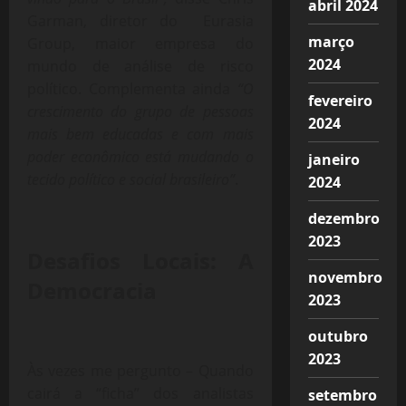
abril 2024
Garman, diretor do Eurasia
março
Group, maior empresa do
2024
mundo de análise de risco
político. Complementa ainda
“O
fevereiro
crescimento do grupo de pessoas
2024
mais bem educadas e com mais
poder econômico está mudando o
janeiro
tecido político e social brasileiro”
.
2024
dezembro
2023
Desafios Locais: A
novembro
Democracia
2023
outubro
2023
Às vezes me pergunto – Quando
cairá a “ficha” dos analistas
setembro