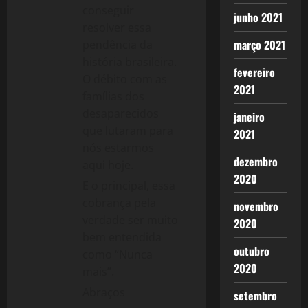
conseguir
junho 2021
resolver essa
março 2021
pendência da
história brasileira.
fevereiro
O débito com as
2021
famílias dos
desaparecidos
janeiro
que lutaram para
2021
nós estarmos
dezembro
aqui hoje.
2020
E o principal, essa
cobrança pela
novembro
verdade ser muito
2020
bem entendida
outubro
como “Nunca
2020
mais”.
Abraços
setembro