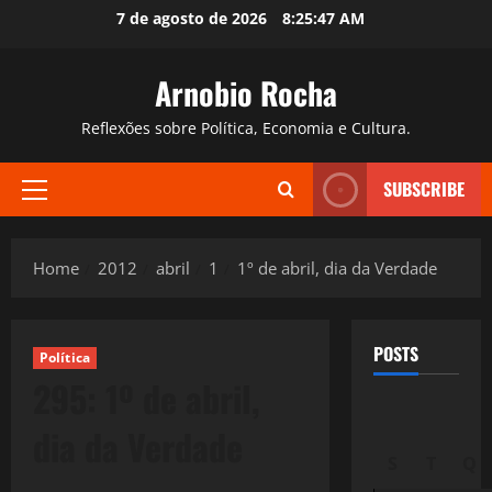
Skip
7 de agosto de 2026
8:25:48 AM
to
content
Arnobio Rocha
Reflexões sobre Política, Economia e Cultura.
SUBSCRIBE
Primary
Menu
Home
2012
abril
1
1º de abril, dia da Verdade
POSTS
Política
295: 1º de abril,
dia da Verdade
S
T
Q