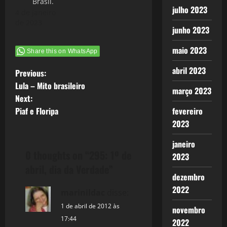
Brasil.
julho 2023
4 de janeiro
de 2023
junho 2023
maio 2023
Share this on WhatsApp
abril 2023
P
Previous:
Lula – Mito brasileiro
março 2023
o
Next:
Piaf e Floripa
fevereiro
s
2023
t
janeiro
0 thoughts on “
295: 1º de
n
2023
abril, dia da Verdade
”
dezembro
a
2022
marinildac
disse:
v
1 de abril de 2012 às
novembro
i
17:44
2022