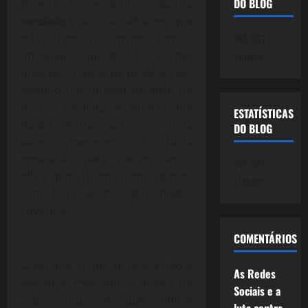
DO BLOG
Hoje é 1º de abril, o dia da
verdade
,é isto, são 48 anos que
745.061
o Brasil errou o caminho, tomou
cliques
um atalho que nos fez perder
mais de 21 anos de história real,
vivendo um mundo paralelo de
horror, sordidez. As vítimas, que
ESTATÍSTICAS
foram mortas ou que ainda
DO BLOG
vivas, merecem a justa
reparação, para que possamos
745.061
olhar para frente sem termos
cliques
esta feria aberta, por medo,
covardia.
COMENTÁRIOS
Creio que, o que se busca não é
As Redes
vingança, mas sim, o direito de
Sociais e a
saber tudo o que houve