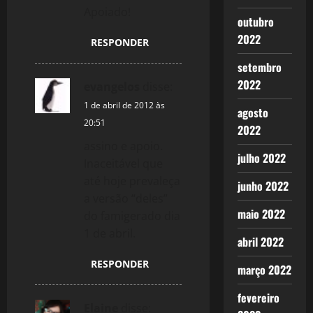
Apoiado!
g
outubro
2022
RESPONDER
a
setembro
t
2022
evangelos
disse:
1 de abril de 2012 às
i
agosto
20:51
2022
o
assino e apoio.
julho 2022
Inaceitável que
n
até hoje prevaleça
junho 2022
a versão “deles”
maio 2022
do famigerado dia
1 de abril.
abril 2022
RESPONDER
março 2022
fevereiro
Elaine
disse: