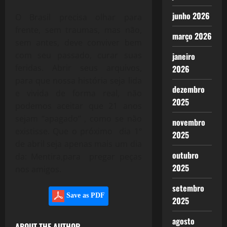
junho 2026
O Brasil precisa olhar para
frente, sem traumas, mas não,
março 2026
sem antes, deve conviver bem
com seu passado, curar suas
janeiro
feridas. Abrir seus arquivos,
2026
para que nossa história seja lida
dezembro
e vivida de forma real, não
2025
podemos aceitar que 21 anos
sejam “apagado” , como se não
novembro
existisse. Que o próximo dia 1º
2025
de abril seja apenas mais um dia
outubro
da: Mentira,para pregar peças
2025
nos amigos.
setembro
Save as PDF
2025
agosto
ABOUT THE AUTHOR