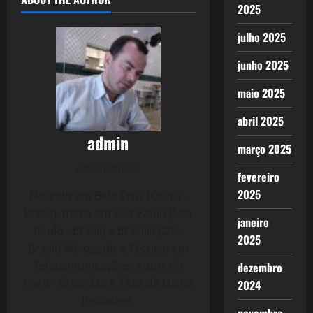
2025
julho 2025
junho 2025
maio 2025
abril 2025
admin
março 2025
Administrator
fevereiro
2025
Nascido em Bela Cruz (Ceará -
Brasil), moro em São Paulo (São
janeiro
Paulo - Brasil) e Brasília (DF -
2025
Brasil) Advogado e Técnico em
Telecomunicações. Autor do
dezembro
Livro - Crise 2.0: A Taxa de Lucro
2024
Reloaded.