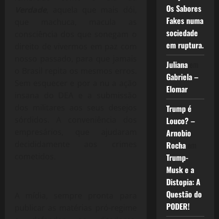
Os Sabores
Verdade
, aquela que mais dói,
Fakes numa
que machuca, macula as
sociedade
consciência dos que sonegam o
em ruptura.
direito de vivermos em paz com
nosso passado, para que jamais
Juliana
em
o Brasil repita os mesmos erros.
Gabriela –
Sem esquecer e por a nu a ação
Elomar
insana do DEA e a submissão
dos militares aos seus desejos
Trump é
sórdidos. A conveniência dos
Louco? –
empresários, que ajudaram
Arnobio
decididamente aos crimes
Rocha
em
cometidos.
Trump-
Musk e a
Distopia: A
Questão do
A mídia, sempre pronta para
PODER!
publicar as matérias pró-regime