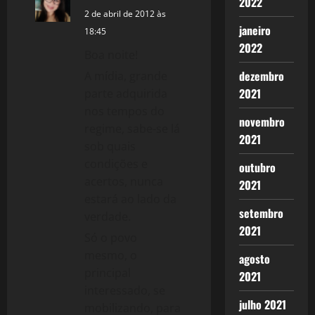
2022
2 de abril de 2012 às
janeiro
18:45
2022
Boa noite!
dezembro
A mídia, grande
2021
parte adquirida
nos tempos do
novembro
regime, sabe-se lá
2021
sob quais
condições e
outubro
acertos, nunca
2021
estará ao lado da
setembro
verdade.
2021
Só o povo
mesmo, o
agosto
principal
2021
interessado, se
julho 2021
mobilizando, para