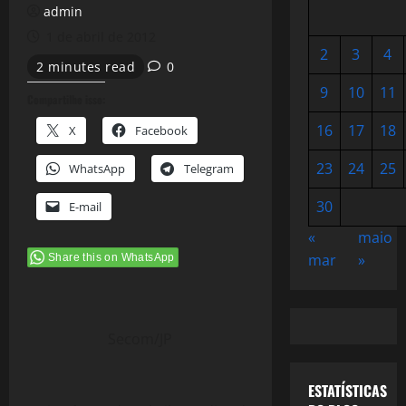
admin
1 de abril de 2012
2
3
4
2 minutes read
0
9
10
11
Compartilhe isso:
16
17
18
X
Facebook
23
24
25
WhatsApp
Telegram
30
E-mail
«
maio
mar
»
Share this on WhatsApp
Secom/JP
ESTATÍSTICAS