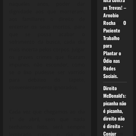
luta contra
naqueles anos, poder dar
as Trevas! –
dignidade aos que morreram,
Arnobio
aos familiares o direito de
Rocha
em
O
enterrar os seus mortos, para
Paciente
que se possa acabar o
Trabalho
sofrimento da busca, cada dia
para
mais incerta pelos corpos. Julgar
Plantar o
os graves crimes que ficaram
Ódio nas
impunes, não esconder, como
Redes
se o lixo pudesse ser varrido
Sociais.
para debaixo do tapete,
convenientemente ignorados.
Direito
McDonald’s:
picanha não
é picanha,
Cada vez que chegamos ao dia
direito não
1º de abril, sem que nada
é direito -
tenhamos feito, será sempre
Conjur
em
lembrado como o dia da