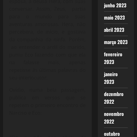
esposa, a deusa Hera, com suas
junho 2023
conversar. Assim, Zeus, partia
para o mundo para suas
maio 2023
aventuras amorosas. Hera, não
abril 2023
percebera, de início, e gostava
da companhia da ninfa. Porém,
março 2023
ao entender o ardil do marido,
fevereiro
puniu Eco fazendo com que ela
2023
na falasse mais, apenas
repetisse às últimas palavras do
janeiro
seu interlocutor.
2023
Ovídio, numa bela passagem,
dezembro
publica em versos que se
2022
repetem o primeiro encontro de
Narciso e Eco:
novembro
2022
outubro