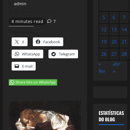
admin
21 de março de 2012
5
6
7
8 minutes read
7
12
13
14
Compartilhe isso:
19
20
21
X
Facebook
26
27
28
WhatsApp
Telegram
«
abr
E-mail
fev
»
Share this on WhatsApp
ESTATÍSTICAS
DO BLOG