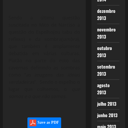
dezembro
Sendo a última questão
2013
suscitada no Mito de Narciso a
novembro
questão do Espelho(ou tabu do
2013
reflexo) e da sombra(
umbra
),
que também é amplamente
outubro
debatida em várias culturas.
2013
Platão no parte do mito das
setembro
cavernas definindo as sombras
2013
como “
as imagens das ideias
verdadeiras
“. Sendo o espelho o
agosto
lugar que colhemos, o
que
2013
somos e o que não somos.
julho 2013
junho 2013
Save as PDF
maio 2013