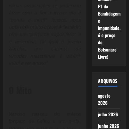
várias associações se poderiam
PL da
fazer com a flor narciso: ela é
Bandidagem
“bonita e inútil”; fenece, após
e
uma vida muito breve; é “estéril”;
impunidade,
tem um “perfume soporífero” e
é o preço
é venenosa, tal qual o jovem
do
Narciso, que, carente de
Bolsonaro
virtudes masculinas, é estéril,
Livre!
inútil e venenoso”.
ARQUIVOS
O Mito
agosto
2026
Narciso nasceu do enlace
julho 2026
forçado de Cefiso e um ninfa,
junho 2026
Liríope, um estupro, que leva a