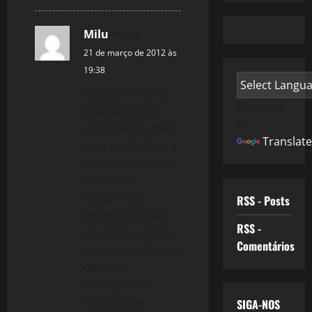
Milu
disse:
21 de março de 2012 às
19:38
Nossa, Arnóbio,
Powered
cada dia estou
by
aprendendo mais
Translate
com você sobre a
Grécia. Para falar
a verdade,
sempre me
RSS - Posts
interessei muito
RSS -
por Roma antiga,
Comentários
deixando a Grécia
de lado
(excetuando
Platão, que
SIGA-NOS