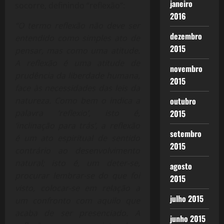
janeiro
socorre, definindo “reflexão”:
2016
“O termo reflexão não deve ser
dezembro
entendido como simples ato de
2015
pensar, mas como uma atitude.
A reflexão é uma atitude de
novembro
prudência da liberdade humana,
2015
face às necessidades das leis da
natureza. Como bem o indica a
outubro
palavra ‘reflexio’, isto é,
2015
‘inclinação para trás’, a reflexão
setembro
é um ato espiritual de sentido
2015
contrário ao desenvolvimento
natural; isto é, um deter-se,
agosto
procurar lembrar-se do que foi
2015
visto, colocar-se em relação a
julho 2015
um confronto com aquilo que
acaba de ser presenciado. A
junho 2015