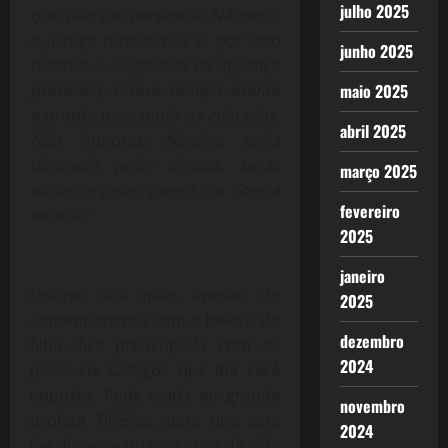
julho 2025
que não lhe pertencia. Némesis,
a justiça distributiva e, por isso
junho 2025
mesmo, a vingadora da injustiça
praticada, estava sempre atenta
maio 2025
e pronta para punir os culpados.
abril 2025
Não importa: Narciso seria
desejado pelas deusas, pelas
março 2025
ninfas e pelas jovens da Grécia
fevereiro
inteira!”
2025
janeiro
Liríope, sua mãe, apesar do
2025
contentamento com a beleza do
dezembro
filho, fica preocupada com os
2024
possíveis castigos que lhe será
imposta. Pede ajuda ao grande
novembro
profeta Tirésias, para que este
2024
lhe dissesse quanto anos de vida