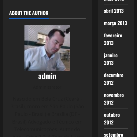
abril 2013
ABOUT THE AUTHOR
março 2013
fevereiro
2013
janeiro
2013
admin
dezembro
2012
Administrator
novembro
Nascido em Bela Cruz (Ceará -
2012
Brasil), moro em São Paulo (São
Paulo - Brasil) e Brasília (DF -
outubro
Brasil) Advogado e Técnico em
2012
Telecomunicações. Autor do
setembro
Livro - Crise 2.0: A Taxa de Lucro