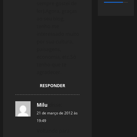
sempre gostei de
ler).Agora, graças
ao seu blog,
tenho me
interessado muito
por sua cultura,
paisagens,
economia, etc.Só
tenho que te
agradecer.
RESPONDER
Milu
disse:
21 de março de 2012 às
19:49
Voltando para