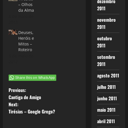
dezembro
– Olhos
2011
da Alma
8 de maio de
novembro
2013
2011
Deuses,
outubro
Heróis e
Mitos –
2011
Roteiro
3 de maio de
setembro
2012
2011
agosto 2011
Share this on WhatsApp
julho 2011
P
Previous:
Cantiga de Amigo
junho 2011
o
Next:
maio 2011
Tirésias – Google Grego?
s
abril 2011