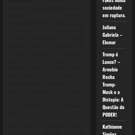
Fakes numa
Νάρκισσος (Nárkissos) o
sociedade
elemento νάρκη (nárke), que, em
em ruptura.
grego, significa
“entorpecimento, torpor”, cuja
Juliana
em
base deve ser o indo-europeu
Gabriela –
(s)nerg, “encarquilhar, estiolar,
Elomar
morrer”. Com o sentido de
torpor, nárke já é empregado
Trump é
por Aristófanes, Vespas, 713.
Louco? –
Relacionando-se, depois, com a
Arnobio
flor narciso, que era tida por
Rocha
em
estupefaciente, nárke será a
Trump-
base etimológica de nossa
Musk e a
palavra narcótico e toda uma
Distopia: A
vasta família com o elemento
Questão do
narc-.
PODER!
Sob este enfoque, como
Kathianne
demonstrou Murray Stein84,
Simões
em