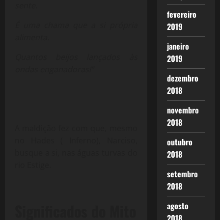
sente.
fevereiro
É uma chama que a si própria
2019
alimenta.
janeiro
Quantos beijos lançados às
2019
ondas enganadoras!”
dezembro
2018
novembro
2018
A maldição fez com que, mesmo
no Hades ( Inferno), Narciso,
outubro
busque a si, nas águas turvas do
2018
rio Estige.
setembro
2018
Significados do Mito
agosto
2018