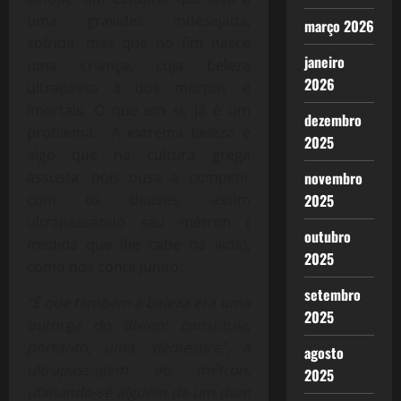
uma gravidez indesejada,
março 2026
sofrida, mas que no fim nasce
janeiro
uma criança, cuja beleza
2026
ultrapassa à dos mortais e
imortais. O que em si, já é um
dezembro
problema. A extrema beleza é
2025
algo que na cultura grega
assusta, pois ousa a competir
novembro
com os deuses, assim
2025
ultrapassando seu métron (
outubro
medida que lhe cabe na vida),
2025
como nos conta Junito:
setembro
“É que também a beleza era uma
2025
outorga do divino: constituía,
portanto, uma “démesure”, a
agosto
ultrapassagem do métron,
2025
ufanando-se alguém de um dom