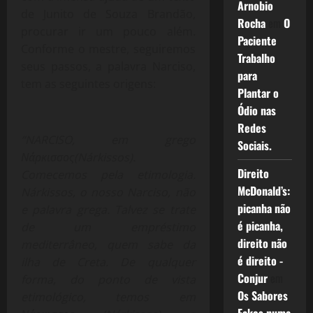
Arnobio
de Junito de Souza Brandão,
Rocha
em
O
procurar ir um pouco além.
Paciente
Conforme o mestre, seguiremos
Trabalho
seus passos, a palavra Narciso,
para
tem as seguintes origens:
Plantar o
Ódio nas
Redes
“NARCISO, em grego
Sociais.
Νάρκισσος(Nárkissos).
Direito
Comecemos pela etimologia.
McDonald’s:
Nárkissos, o nosso Narciso, não
picanha não
e palavra grega. Talvez se trate
é picanha,
de um empréstimo
direito não
mediterrâneo, quem sabe da
é direito -
ilha de Creta. De qualquer
Conjur
em
forma, do ponto de vista
Os Sabores
etimológico, temos em