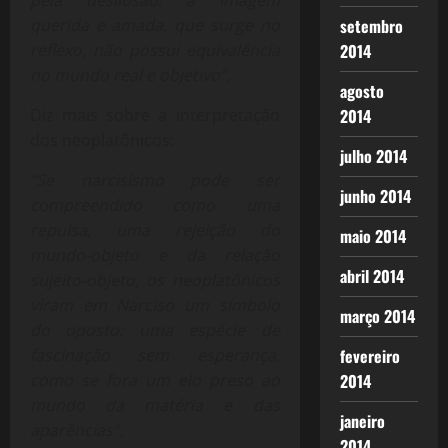
querida e amada, que surge no
setembro
reflexo, não possui equivalência
2014
no mundo real e objetivo”.
agosto
Diz mais sobre a interpretação
2014
dos neoplatônicos:
julho 2014
“Se narcisismo pode ser
junho 2014
compreendido como uma
repulsa, uma rejeição do
maio 2014
mundo-objeto e da relação
abril 2014
sujeito-objeto, os neoplatônicos
viram em Narciso um símbolo
março 2014
do oposto: uma espécie de
fascinação sem esperança,
fevereiro
como se fora um elo preso ao
2014
mundo da matéria e das
janeiro
aparências”.
2014