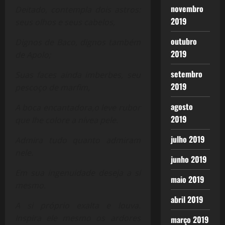
novembro
Deitado, contempla dois astros:
2019
seus olhos e seus cabelos,
outubro
Dignos de Baco, dignos também
2019
de Apolo;
setembro
Suas faces ainda imberbes, seu
2019
pescoço de marfim,
agosto
A boca encantadora,o leve rubor
2019
que lhe colore a nívea pele.
julho 2019
Admira tudo quanto admiram
nele.
junho 2019
Em sua ingenuidade deseja a si
maio 2019
mesmo.
abril 2019
A si próprio exalta e louva.
Inspira ele mesmo os ardores
março 2019