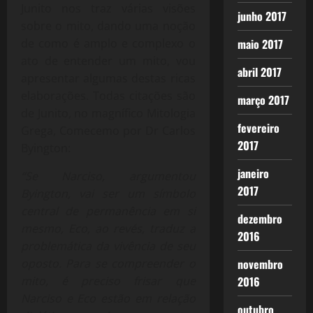
Junito nos traz várias visões
junho 2017
sobre o mito, dando uma noção
de como é amplo e complexo o
maio 2017
ato de entender um mito, vou
abril 2017
apresentar algumas destas ricas
elaborações. Todas citações são
março 2017
de Junito, no magnífico Mitologia
fevereiro
Grega, Comecemo por Dr Carlos
2017
Byington:
janeiro
“Se Narciso, argumentou
2017
Byington, vai ser um símbolo
central de permanência em si
dezembro
mesmo, Eco, ao revés, traduz a
2016
problemática da vivência de seu
oposto. Para se compreender o
novembro
mito, é preciso frisar que
2016
Narciso e Eco estão em relação
outubro