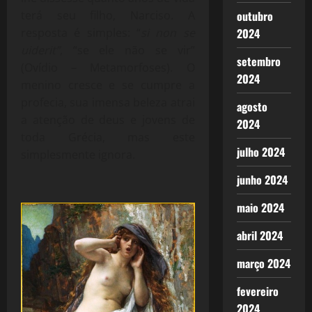
terá seu filho, Narciso. A
outubro
resposta é simples: “
si non se
2024
uiderit”
, “se ele não se vir”
setembro
(Ovídio – Metamorfoses). O
2024
menino cresce e se cumpre a
profecia, sua imensa beleza atrai
agosto
a atenção de deus e jovens de
2024
toda Grécia, mas este
julho 2024
simplesmente ignora.
junho 2024
maio 2024
abril 2024
março 2024
fevereiro
2024