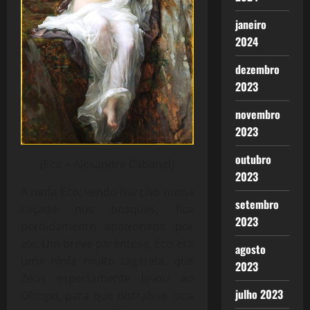
janeiro
2024
dezembro
2023
novembro
2023
outubro
(Eco – Alexandre Cabanel)
2023
A ninfa Eco, vendo Narciso numa
setembro
caçada nos bosques, fica
2023
perdidamente apaixonada por
ele. Um breve parêntese, Eco era
agosto
uma ninfa muito tagarela, que
2023
Zeus espertamente levou ao
julho 2023
Olimpo, para que distraísse sua