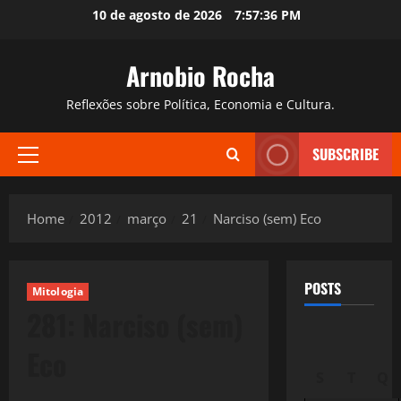
Skip
10 de agosto de 2026
7:57:37 PM
to
content
Arnobio Rocha
Reflexões sobre Política, Economia e Cultura.
SUBSCRIBE
Primary
Menu
Home
2012
março
21
Narciso (sem) Eco
POSTS
Mitologia
281: Narciso (sem)
Eco
S
T
Q