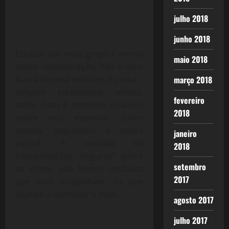
julho 2018
junho 2018
Estudar um mito, grego é minha
maio 2018
maior concentração, não é uma
busca de uma verdade, ou uma
março 2018
simples curiosidade etérea,
fevereiro
antes disto é entender nuances
2018
sobre nós mesmos, sobre
nossos arquétipos e nossa
janeiro
psiquê. A vastidão de
2018
interpretações “seguras” sobre
setembro
os mitos, são fontes confusas
2017
que mais atrapalham, do que
ajudam a conhecer o mito.
agosto 2017
julho 2017