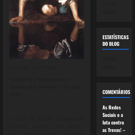
745.061
cliques
ESTATÍSTICAS
DO BLOG
745.061
cliques
(Narciso – Caravaggio)
“puluis et umbra sumus –
somos pó e sombra” ( Horácio –
COMENTÁRIOS
Ode)
As Redes
Sociais e a
O mito de Narciso é quase de
luta contra
domínio comum, mas vamos,
as Trevas! –
com a imensa ajuda de um texto