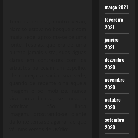
março 2021
fevereiro
Tempos depois , noutro verão,
2021
Narciso estava no bosque e com
muita sede, aproxima-se de uma
janeiro
fonte, Téspias, que era de uma
2021
pureza jamais vista, suas águas
dezembro
claras em contrastes com os
2020
arbustos pareciam um espelho.
Ele começa a saciar sua sede,
novembro
quando de repente olha aquela
2020
imagem e se imobiliza, nunca
vira tanta beleza, se curva a
outubro
admirar tão linda
2020
imagem, prostrando-se diante
setembro
da fonte tenta se agarrar ao que
2020
vê. Nos versos de Ovídio: