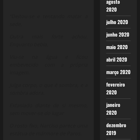
agosto
2020
“Deitou-se e tentando matar a
julho 2020
sede,
junho 2020
Outra mais forte achou.
Enquanto bebia,
maio 2020
Viu-se na água e ficou
abril 2020
embevecido com a própria
março 2020
imagem.
fevereiro
Julga corpo, o que é sombra, e a
2020
sombra adora.
janeiro
Extasiado diante de si mesmo,
2020
sem mover-se do lugar
dezembro
O rosto fixo, Narciso parece uma
2019
estátua de mármore de Paros.