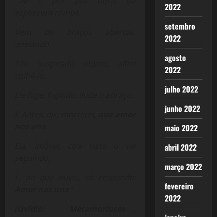
“De o pôr por obra; da
2022
espessura rompe,
setembro
Vem de braços abertos,
2022
anelando,
agosto
Tão suspirado objeto, alfim
2022
colhê-lo.
julho 2022
Ele foge; fugindo, ilude o abraço,
junho 2022
E Antes, diz, morrerei,
que amor
nos una
.
maio 2022
Ela, imóvel, co’a vista o vai
abril 2022
seguindo,
março 2022
E, ao que ouviu, só responde:
fevereiro
Amor nos una
“
2022
(
Ovídio: Metamorfoses
.