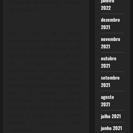
janeiro
Tradução de Antônio Feliciano
2022
de Castilho.)
dezembro
2021
Eco, como as demais
novembro
pretendentes, foi repelida por
2021
Narciso. Sofrendo muito, então
ela se tornou estática, não mais
outubro
se alimentando acabou
2021
definhando, transformando-se
setembro
num rochedo, que repete
2021
sempre as palavras de quem lhe
fala. As demais Ninfas,
agosto
revoltadas com o desprezo de
2021
Narciso, pedem a
Nêmesis
que
vingue a ninfa. Esta, condena
julho 2021
Narciso a amar
um amor
junho 2021
impossível
.