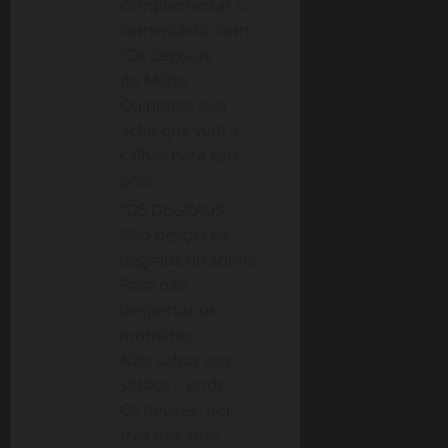
complementar o
comentário, com
“Os degraus”
do Mário
Quintana, que
acho que vem a
calhar para este
post:
“OS DEGRAUS
Não desças os
degraus do sonho
Para não
despertar os
monstros.
Não subas aos
sótãos – onde
Os deuses, por
trás das suas