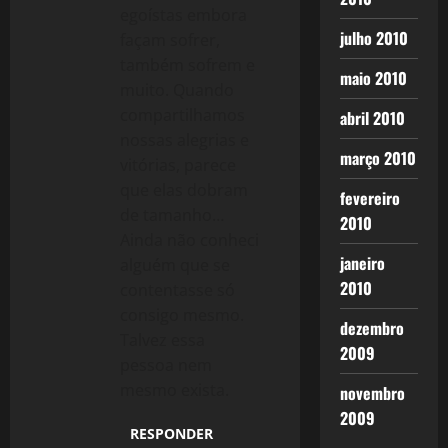
egoístas embora
julho 2010
façam sofrer,
também sofrem e
maio 2010
muito. Quando
compartilhamos
abril 2010
nossas alegrias e
março 2010
vitórias, parece
que elas dobram
fevereiro
de tamanho…
2010
Ainda não conheci
janeiro
alguém que se
2010
contentasse só
consigo mesmo.
dezembro
Talvez essa
2009
pessoa nem
mesmo exista.
novembro
2009
RESPONDER