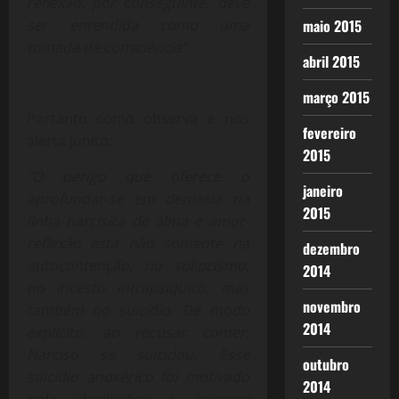
reflexão, por conseguinte, deve
ser entendida como uma
maio 2015
tomada de consciência”.
abril 2015
março 2015
Portanto como observa e nos
fevereiro
alerta Junito:
2015
“O perigo que oferece o
janeiro
aprofundar-se em demasia na
2015
linha narcísica de alma e amor-
reflexão está não somente na
dezembro
autocontenção, no solipcismo,
2014
no incesto intrapsíquico, mas
novembro
também no suicídio. De modo
2014
explícito, ao recusar comer,
Narciso se suicidou. Esse
outubro
suicídio anoxérico foi motivado
2014
pela desilusão: a imagem