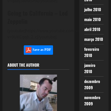
v=qw8j3IMM5Hk[/youtube]
julho 2010
Going to California – Led
maio 2010
Zeppelin
abril 2010
[youtube]https://www.youtube.com/watch?
v=9UKCqqb_2_c[/youtube]
março 2010
fevereiro
Save as PDF
2010
ABOUT THE AUTHOR
janeiro
2010
dezembro
2009
novembro
2009