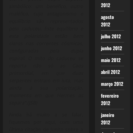
2012
simbólico: um benéfico, outro
maléfico, cujo antagonismo e
agosto
equilíbrio são representados
2012
pelo caduceu. Este equilíbrio e
julho 2012
esta polaridade estão bem
claros nas correntes cósmicas,
junho 2012
configuradas pela dupla
espiral
.
O mito do caduceu se
maio 2012
reporta não só ao Caos
abril 2012
primordial, em que duas
serpentes entram em luta, mas
março 2012
ainda à sua polarização,
fevereiro
momento em que Hermes as
2012
separa”.(JSB)
janeiro
Ainda há muito a se falar,
2012
fiquemos por aqui, com uma
última citação de Junito sobre a