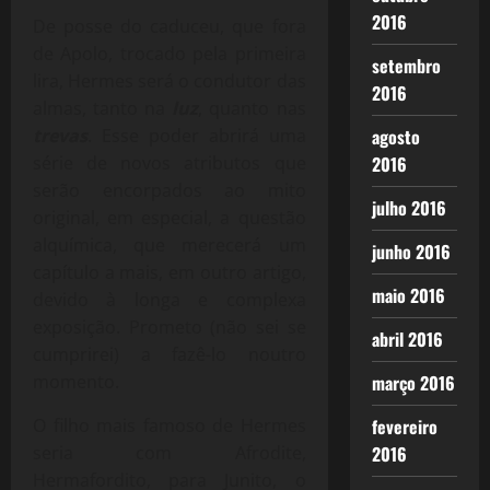
2016
De posse do caduceu, que fora
de Apolo, trocado pela primeira
setembro
lira, Hermes será o condutor das
2016
almas, tanto na
luz
, quanto nas
agosto
trevas
. Esse poder abrirá uma
2016
série de novos atributos que
serão encorpados ao mito
julho 2016
original, em especial, a questão
alquímica, que merecerá um
junho 2016
capítulo a mais, em outro artigo,
maio 2016
devido à longa e complexa
exposição. Prometo (não sei se
abril 2016
cumprirei) a fazê-lo noutro
março 2016
momento.
fevereiro
O filho mais famoso de Hermes
2016
seria com Afrodite,
Hermafordito, para Junito, o