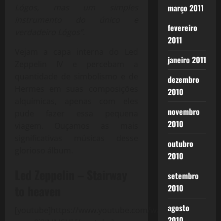
março 2011
Lógos, mas um simples
instrumento do único e
fevereiro
verdadeiro Lógos”
.
2011
Vejam a capa interna do Led
janeiro 2011
Zeppelin IV e percebam a
quantidade de simbolismo e de
dezembro
Hermes em suas composições
2010
alquímicas, apenas com eles
novembro
pude fazer essa pequena
2010
viagem. Ouçamos as mais
significativas músicas desse
outubro
glorioso álbum.
2010
Led Zeppelin – Stairway
setembro
2010
to heaven
agosto
[youtube]https://www.youtube.com/watch?
2010