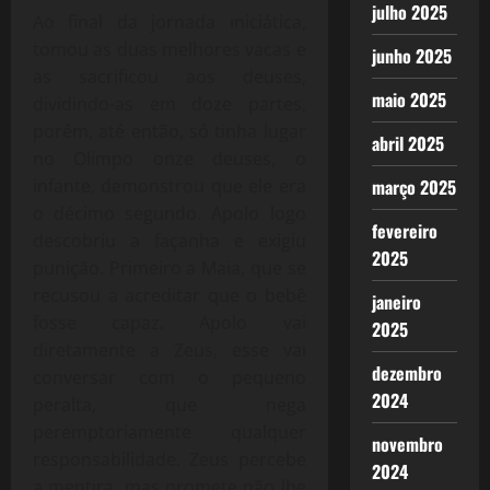
julho 2025
Ao final da jornada iniciática,
tomou as duas melhores vacas e
junho 2025
as sacrificou aos deuses,
maio 2025
dividindo-as em doze partes,
porém, até então, só tinha lugar
abril 2025
no Olimpo onze deuses, o
março 2025
infante, demonstrou que ele era
o décimo segundo. Apolo logo
fevereiro
descobriu a façanha e exigiu
2025
punição. Primeiro a Maia, que se
recusou a acreditar que o bebê
janeiro
fosse capaz. Apolo vai
2025
diretamente a Zeus, esse vai
dezembro
conversar com o pequeno
2024
peralta, que nega
peremptoriamente qualquer
novembro
responsabilidade. Zeus percebe
2024
a mentira, mas promete não lhe