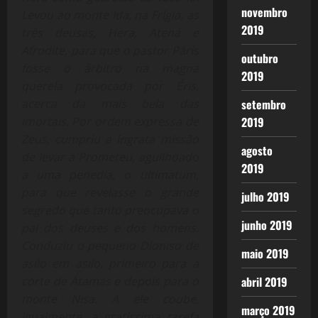
novembro
Levou ao monte Ida, na Frígia, as
2019
três deusas, Hera, Atená e
Afrodite, para que o pastor Páris
outubro
fosse o árbitro na magna
2019
querela provocada por Éris,
setembro
acerca da mais bela das
2019
imortais. Por ordem expressa de
Zeus, cumpriu a ingrata missão
agosto
de levar a Prometeu, aguilhoado
2019
a uma penedia, o ultimatum,
para que revelasse o grande
julho 2019
segredo que tanto preocupava o
junho 2019
pai dos deuses e dos homens.
Conduziu o pequeno Dioniso de
maio 2019
asilo em asilo, primeiro para a
abril 2019
corte de Átamas e depois para o
monte Nisa. A ele coube,
março 2019
igualmente, a gratíssima tarefa