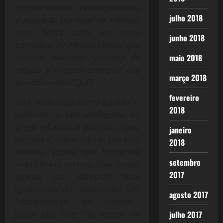
continuamente reinterpretados
julho 2018
e acabarão por fazer de Hermes
uma figura cada vez mais
junho 2018
complexa, ao mesmo tempo que
maio 2018
Hermes civilizador, patrono da
ciência e imagem exemplar das
março 2018
gnoses ocultas”.(JSB)
fevereiro
Será visto ainda como o sábio, o
2018
judicioso, o tipo inteligente do
grego refletido, o próprio
Lógos
.
janeiro
Hermes é o que sabe e, por isso
2018
mesmo, aquele que transmite
setembro
toda ciência secreta. Não sendo
2017
apenas um olímpico, mas
igualmente ou, sobretudo, um
agosto 2017
“companheiro do homem”.
julho 2017
Junito cita que
“no Papiro de