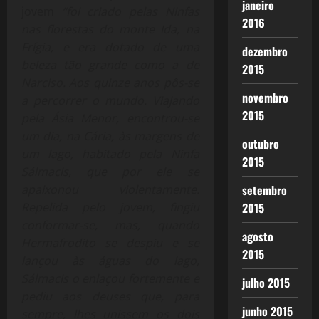
janeiro
jovem
“foi criado pelas Ninfas
2016
nas florestas do monte Ida, na
Frígia, e era dotado de uma
dezembro
beleza tão grande como a de
2015
Narciso. Aos quinze anos pôs-se
novembro
a percorrer o mundo. Viajando
2015
pela Ásia Menor, encontrou-se
um dia, na Cária, às margens de
outubro
um lago, habitado pela Ninfa
2015
Sálmacis, que por ele se
setembro
apaixonou violentamente.
2015
Repelida pelo jovem, fingiu
conformar-se, mas, quando
agosto
Hermafrodito se despiu e se
2015
lançou às águas do lago,
Sálmacis o enlaçou fortemente e
julho 2015
pediu aos deuses que, para
junho 2015
sempre, lhes unissem os dois