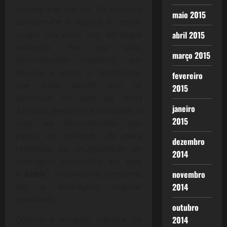
corpos em um só. Os imortais
maio 2015
ouviram-lhe a súplica e, assim,
abril 2015
surgiu um novo ser, de dupla
natureza. Por seu lado,
março 2015
Hermafrodito implorou aos
deuses, e estes o atenderam,
fevereiro
que todo aquele que se
2015
banhasse no lago da Ninfa
janeiro
Sálmacis perdesse a virilidade. O
2015
mito de Hermafrodito não
passa, na realidade, de mera
dezembro
repetição ou recapitulação do
2014
andrógino primordial, ou seja,
novembro
o
Rebis
“.
Tratando-se, portanto,
2014
ser o Andrógino original,
revisitado.
outubro
2014
Quanto à imagem clássica de