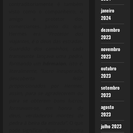
contraditoriamente é também
janeiro
visto como o companheiro, o
2024
amigo e protetor dos
comerciantes. Junito diz que,
dezembro
Hermes era
“Protetor dos
2023
viajantes, é o deus das estradas.
novembro
Guardião dos caminhos, cada
2023
transeunte lançava uma pedra,
formando um
hérmaion
, isto é,
outubro
literalmente, “lucro inesperado,
2023
descoberta feliz”
proporcionados por Hermes:
setembro
assim, para se agradecerem ou
2023
para se obterem bons lucros,
agosto
formavam-se, em honra do
2023
deus, verdadeiros montes de
pedra à beira da estrada”.
O que
julho 2023
pode significar
“que uma pedra