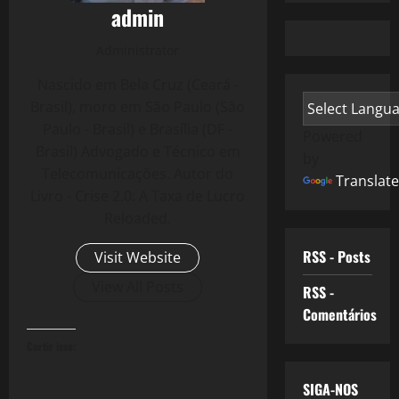
admin
Administrator
Nascido em Bela Cruz (Ceará -
Brasil), moro em São Paulo (São
Paulo - Brasil) e Brasília (DF -
Powered
Brasil) Advogado e Técnico em
by
Telecomunicações. Autor do
Translate
Livro - Crise 2.0: A Taxa de Lucro
Reloaded.
RSS - Posts
Visit Website
View All Posts
RSS -
Comentários
Curtir isso:
SIGA-NOS