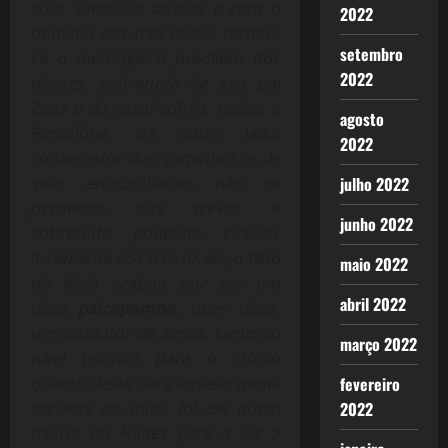
suas sandálias divinas e com o
2022
domínio dos três níveis, tornou-
setembro
se o mensageiro predileto dos
2022
deuses, sobretudo de seu pai
Zeus e do casal ctônio, Hades e
agosto
Perséfone. De outro lado,
2022
conhecedor dos caminhos e de
julho 2022
suas encruzilhadas, não se
perdendo nas trevas e
junho 2022
sobretudo podendo circular
livremente nos três níveis, o filho
maio 2022
de Maia acabou por ser um
abril 2022
deus
psicopompo
, quer dizer,
um condutor de almas, tanto do
março 2022
nível telúrico para o ctônio
fevereiro
quanto deste para aquele: numa
2022
variante do mito, foi ele quem
trouxe do Hades para a luz a