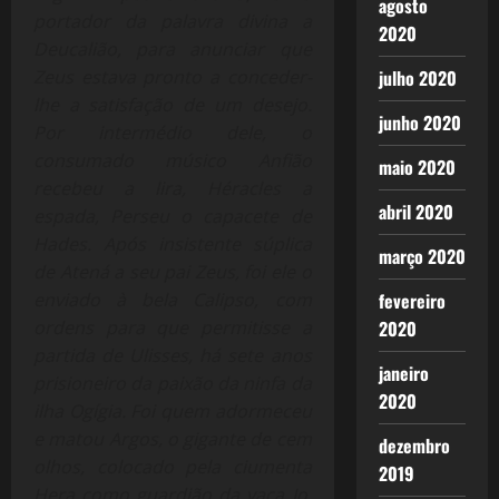
agosto
portador da palavra divina a
2020
Deucalião, para anunciar que
julho 2020
Zeus estava pronto a conceder-
lhe a satisfação de um desejo.
junho 2020
Por intermédio dele, o
consumado músico Anfião
maio 2020
recebeu a lira, Héracles a
abril 2020
espada, Perseu o capacete de
Hades. Após insistente súplica
março 2020
de Atená a seu pai Zeus, foi ele o
fevereiro
enviado à bela Calipso, com
2020
ordens para que permitisse a
partida de Ulisses, há sete anos
janeiro
prisioneiro da paixão da ninfa da
2020
ilha Ogígia. Foi quem adormeceu
e matou Argos, o gigante de cem
dezembro
olhos, colocado pela ciumenta
2019
Hera como guardião da vaca Io.