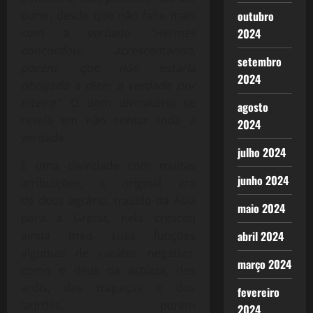
outubro
punir, desde que não falte mais
2024
com a verdade
“Hermes
concordou, acrescentando,
setembro
porém, que não estaria
2024
obrigado a dizer a verdade por
inteiro”.
O dom divinatório se
agosto
revela em não contar toda a
2024
verdade.
julho 2024
É uma divindade com muitas
junho 2024
atribuições, a original era
de deus agrário, trazido da Ásia
maio 2024
para a Grécia, nela cresceu
abril 2024
ainda mais suas funções
algumas de caráter negativo,
março 2024
como o deus da astúcia, dos
ardis, das trapaças e dos
fevereiro
ladrões, porém
2024