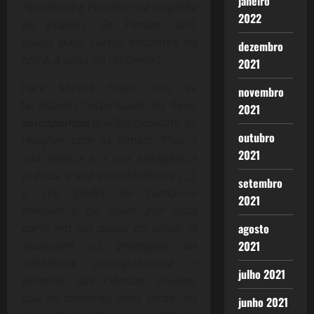
janeiro
Perséfone e Eurídice; na tragédia
2022
de Ésquilo, Os Persas, 629,
guiou, para curtos instantes na
dezembro
terra, a alma do rei Dario”.
2021
Para Mircea Eliade são as
novembro
faculdades “espirituais” do deus
2021
psicopompo
que lhe explicam as
outubro
relações com as almas:
“Pois a
2021
sua astúcia e a sua inteligência
prática, a sua inventibilidade (…),
setembro
o seu poder de tornar-se
2021
invisível e de viajar por toda
agosto
parte em um piscar de olhos, já
2021
anunciam os prestígios da
sabedoria, principalmente o
julho 2021
domínio das ciências ocultas,
que se tornarão mais tarde, na
junho 2021