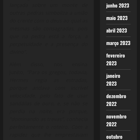
junho 2023
lançada sobre um monte de
outras pedras simboliza a união
maio 2023
do crente com o deus ao qual as
mesmas são consagradas, pois
abril 2023
que na pedra está a força, a
março 2023
perpetuidade e a presença do
divino”.
fevereiro
2023
Além disso, nos ensina
Junito,
“Para os gregos, todavia,
janeiro
Hermes regia as estradas,
2023
porque andava com incrível
dezembro
velocidade, pelo fato de usar
2022
sandálias de ouro, e, se não se
perdia na noite, era porque,
novembro
“dominando as trevas”, conhecia
2022
perfeitamente o roteiro. Com a
rapidez que lhe emprestavam
outubro