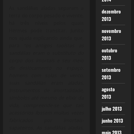
As sandálias aladas separam a
dezembro
terra do corpo pesado e vivente,
2013
há três níveis pelos quais
novembro
Hermes pode transitar. Junito
2013
nos ajuda explicando ainda que,
para
“os antigos taoístas as
outubro
sandálias eram o substituto do
2013
corpo dos imortais e seu meio
de deslocamento no espaço:
setembro
homens com solas de vento,
2013
suas sandálias eram aladas.
agosto
Instrumentos de imortalidade,
2013
símbolos até mesmo de elixir da
vida, compreende-se que tais
julho 2013
acessórios fossem muitas vezes
junho 2013
fabricados por imortais-
sapateiros. As sandálias aladas,
maio 2013