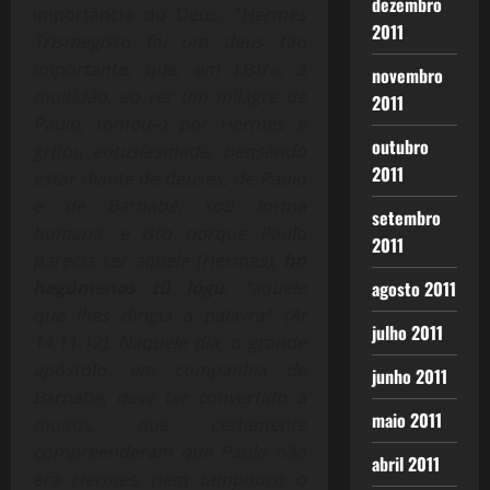
dezembro
importância do Deus. “
Hermes
2011
Trismegisto foi um deus tão
importante, que, em Listra, a
novembro
multidão, ao ver um milagre de
2011
Paulo, tomou-o por Hermes e
outubro
gritou entusiasmada, pensando
2011
estar diante de deuses, de Paulo
e de Barnabé, sob forma
setembro
humana, e isto porque Paulo
2011
parecia ser aquele (Hermes),
ho
agosto 2011
hegúmenos tû lógu
, “aquele
que lhes dirigia a palavra” (At
julho 2011
14,11-12). Naquele dia, o grande
apóstolo, em companhia de
junho 2011
Barnabé, deve ter convertido a
maio 2011
muitos, que certamente
compreenderam que Paulo não
abril 2011
era Hermes, nem tampouco o