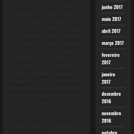
Paris, o deus de Cilene é
junho 2017
chamado, por esse motivo, “o
guia de todos os
maio 2017
magos” (pánton mágon
abril 2017
arkheguétes). Através do livro de
Lúcio Apuleio sobre a bruxaria
março 2017
(De Magia, 31), ficamos sabendo
fevereiro
que o feiticeiro o invoca nas
2017
cerimônias como aquele que
transmite conhecimentos
janeiro
mágicos:
Solebat aduocarí ad
2017
magorum cerimonias
Mercurius carminum uector
—
dezembro
“Mercúrio (nome latino de
2016
Hermes) costumava ser
novembro
invocado nas cerimônias dos
2016
magos como transmissor de
fórmulas mágicas”.
outubro