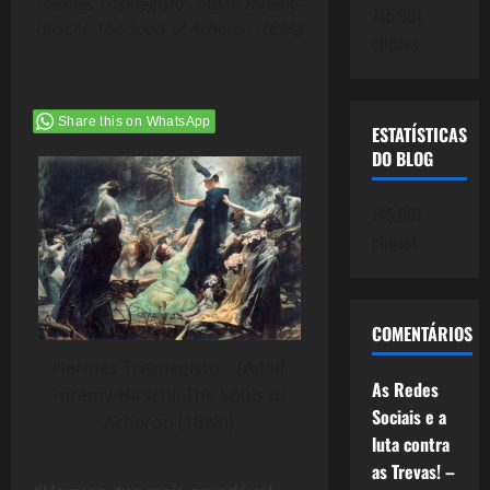
Hermes Trismegisto - (Adolf Hirémy-
745.061
Hirschl, The Souls of Acheron (1898))
cliques
Share this on WhatsApp
ESTATÍSTICAS
DO BLOG
745.061
cliques
COMENTÁRIOS
Hermes Trismegisto – (Adolf
As Redes
Hirémy-Hirschl, The Souls of
Sociais e a
Acheron (1898))
luta contra
as Trevas! –