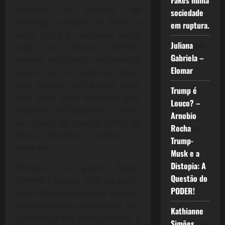
Fakes numa
décadas de estudos de
sociedade
mitologia, sempre me levou a
em ruptura.
certa lógica e coerência sobre
Juliana
em
cada um, exceto Hermes,
Gabriela –
mesmo estudando continuo no
Elomar
vácuo. Essa é a razão de adiar,
mas tentarei, em partes, levar
Trump é
uma visão dele. Inspirado pelo
Louco? –
alquímico Led Zeppelin, e, claro,
Arnobio
nas lições do mestre Junito de
Rocha
em
Souza Brandão, vamos ao
Trump-
combate.
Musk e a
Distopia: A
Hermes, do gegro Ερμής
Questão do
(Hermês), coluna, pilar ou apoio,
PODER!
como demonstra várias imagens
do deus como o orientador dos
Kathianne
caminhos e das encruzilhadas. A
Simões
em