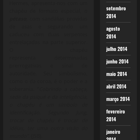
Hermes, apresenta-nos com um
setembro
chapéu de formato especial, o
2014
pétaso
; com sandálias providas
de asas e segurando um
agosto
caduceu com duas serpentes
2014
entrelaçadas na parte superior.
julho 2014
O chapéu
representa determinadas
junho 2014
prerrogativas e sinal de
maio 2014
autoridade. Seu simbolismo,
como o da coroa, é o poder e a
abril 2014
soberania. “
Cobrindo a cabeça,
sede da psiqué e da inteligência,
março 2014
o chapéu é um símbolo de
fevereiro
identificação. Segundo Jung,
2014
trocar de chapéu é trocar de
idéias, ter uma outra visão do
janeiro
mundo”
. (JSB).
2014