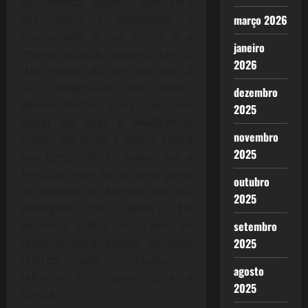
nascimento, quatro, que será
março 2026
sua marca e identidade. A
precocidade é sua marca, e a
janeiro
imensa astúcia, segundo Junito,
2026
“No mesmo dia em que veio à
luz, desligou-se das faixas,
dezembro
demonstração clara de seu
2025
poder de
ligar e desligar
(a
novembro
ordem de Jesus a Pedro sobre
2025
sua igreja). Então viajou até a
Tessália, onde furtou uma parte
outubro
do rebanho de Admeto, que era
2025
protegido por Apolo”. Ele
setembro
amarrou folhas no rabo do
2025
rebanho para apagar os seus
rastros, pois conduziu o
agosto
rebanho por quase toda a
2025
Grécia.