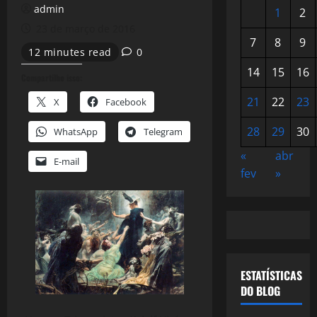
admin
1
2
23 de março de 2016
7
8
9
12 minutes read
0
14
15
16
Compartilhe isso:
21
22
23
X
Facebook
28
29
30
WhatsApp
Telegram
«
abr
E-mail
fev
»
ESTATÍSTICAS
DO BLOG