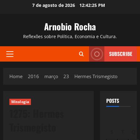
Skip
7 de agosto de 2026
12:42:26 PM
to
content
Arnobio Rocha
Reflexões sobre Política, Economia e Cultura.
SUBSCRIBE
Primary
Menu
Home
2016
março
23
Hermes Trismegisto
POSTS
Mitologia
1275: Hermes
Trismegisto
S
T
Q