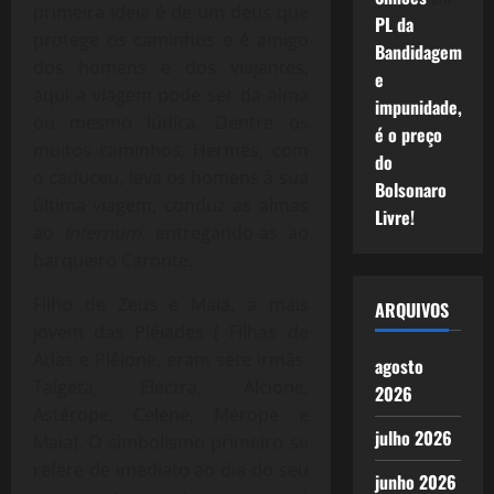
primeira ideia é de um deus que
PL da
protege os caminhos e é amigo
Bandidagem
dos homens e dos viajantes,
e
aqui a viagem pode ser da alma
impunidade,
ou mesmo lúdica. Dentre os
é o preço
muitos caminhos, Hermes, com
do
o caduceu, leva os homens à sua
Bolsonaro
última viagem, conduz as almas
Livre!
ao
Infernum,
entregando-as ao
barqueiro Caronte.
Filho de Zeus e Maia, a mais
ARQUIVOS
jovem das Plêiades ( Filhas de
Atlas e Plêione, eram sete irmãs:
agosto
Taígeta, Electra, Alcione,
2026
Astérope, Celene, Mérope e
julho 2026
Maia). O simbolismo primeiro se
refere de imediato ao dia do seu
junho 2026