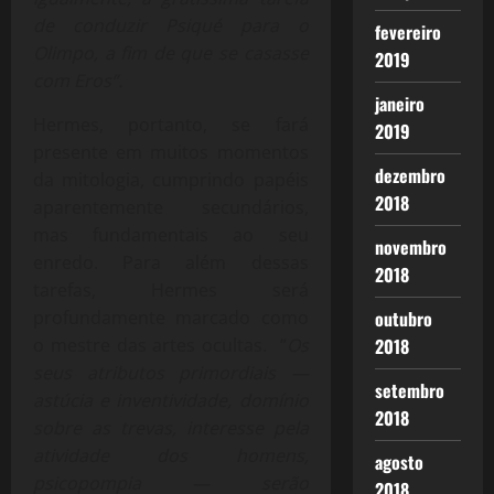
de conduzir Psiqué para o
fevereiro
Olimpo, a fim de que se casasse
2019
com Eros”.
janeiro
Hermes, portanto, se fará
2019
presente em muitos momentos
dezembro
da mitologia, cumprindo papéis
2018
aparentemente secundários,
mas fundamentais ao seu
novembro
enredo. Para além dessas
2018
tarefas, Hermes será
outubro
profundamente marcado como
2018
o mestre das artes ocultas. “
Os
seus atributos primordiais —
setembro
astúcia e inventividade, domínio
2018
sobre as trevas, interesse pela
atividade dos homens,
agosto
psicopompia — serão
2018