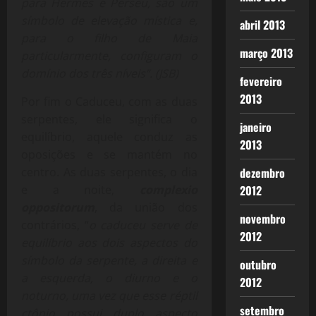
para Hermes e Perseu, são um
símbolo de elevação mística e,
abril 2013
para o filho de Maia
março 2013
particularmente, configuram o
domínio dos três níveis”. (JSB)
fevereiro
2013
Por fim o Caduceu, com as duas
serpentes, ele significa o
janeiro
equilíbrio, aquele conduz as
2013
oposições e se mantém no
dezembro
centro. As duas serpentes, o dia
2012
e a noite,
complexio
oppositorum
, da união dos
novembro
contrários, “
o caduceu serve de
2012
equilíbrio aos dois aspectos do
símbolo da serpente, a direita e
outubro
a esquerda, o diurno e o
2012
noturno, uma vez que esse réptil
setembro
ctônio possui duplo aspecto