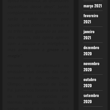
época helenística, as qualidades
março 2021
específicas desse deus”.
Junito
complementa a ideia:
Está com a
fevereiro
razão o sábio romeno, pois
2021
aquele que domina as trevas e
janeiro
os três níveis, guiando as almas
2021
dos mortos, não opera apenas
com a astúcia e a inteligência,
dezembro
mas antes com a
gnose e a
2020
magia”
.
novembro
Hermes se transformará no
2020
emissário dos deuses, das suas
vontades e das ordens do
outubro
Olimpo, em especial de Zeus,
2020
Pai. Junito nos fornece uma série
setembro
de missões cumpridas por
2020
Hermes de pés alados. Como
segue:
“Após o dilúvio, foi o