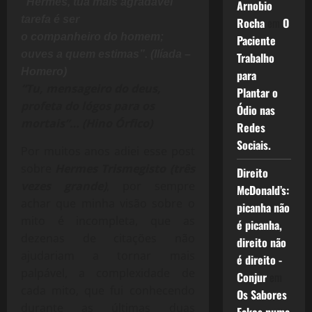
“Hermes, tua mais agradável
Arnobio
tarefa é ser
Rocha
em
O
o companheiro do homem;
Paciente
ouves a quem estimas”. (Ilíada –
Trabalho
Homero)
para
“Tu, mensageiro do deus,
Plantar o
profeta do lógos para os
Ódio nas
mortais”… (Hino Órfico)
Redes
Sociais.
Por muitos anos adiei esse post
sobre
Hermes Trismegisto (três
Direito
vezes grande)
, por sempre
McDonald’s:
achar que minha visão sobre o
picanha não
mito é incompleta, que as
é picanha,
dezenas de citações não
direito não
ajudariam a tornar mais
é direito -
palpável, a complexidade de
Conjur
em
cada mito, que fui conhecendo
Os Sabores
durante as últimas duas