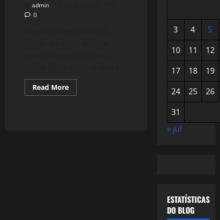
admin
24 de abril de 2014
0
3
4
5
Desde ontem umas 22
horas até meia noite e
10
11
12
meia, só respirei Vovô,
como chamamos o agora...
17
18
19
Read
Read More
24
25
26
more
about
Ceará
31
–
o
Vozão
« jul
–
4
Vezes
TetraCampeão
Cearense
ESTATÍSTICAS
DO BLOG