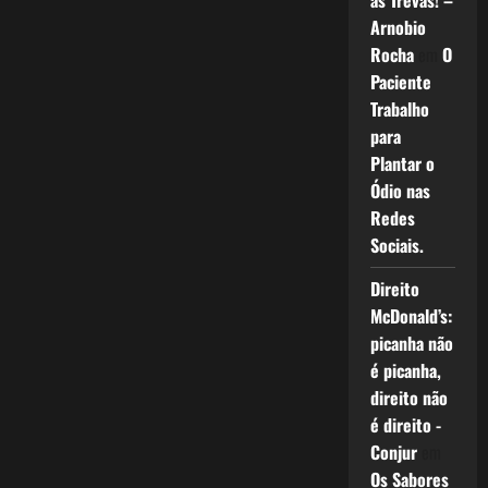
as Trevas! –
Arnobio
Rocha
em
O
Paciente
Trabalho
para
Plantar o
Ódio nas
Redes
Sociais.
Direito
McDonald’s:
picanha não
é picanha,
direito não
é direito -
Conjur
em
Os Sabores