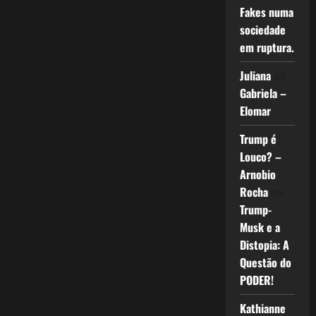
Fakes numa
sociedade
em ruptura.
Juliana
em
Gabriela –
Elomar
Trump é
Louco? –
Arnobio
Rocha
em
Trump-
Musk e a
Distopia: A
Questão do
PODER!
Kathianne