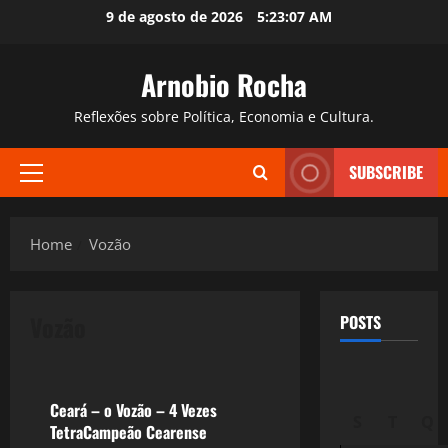
Skip
9 de agosto de 2026
5:23:08 AM
to
content
Arnobio Rocha
Reflexões sobre Política, Economia e Cultura.
SUBSCRIBE
Primary
Menu
Home
Vozão
Vozão
POSTS
Esportes
Ceará – o Vozão – 4 Vezes
S
T
Q
TetraCampeão Cearense