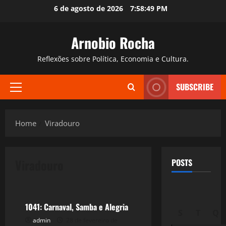
Skip
6 de agosto de 2026
7:58:50 PM
to
content
Arnobio Rocha
Reflexões sobre Política, Economia e Cultura.
SUBSCRIBE
Primary
Menu
Home
Viradouro
Viradouro
POSTS
Filmes&Músicas
1041: Carnaval, Samba e Alegria
S
T
Q
admin
28 de fevereiro de