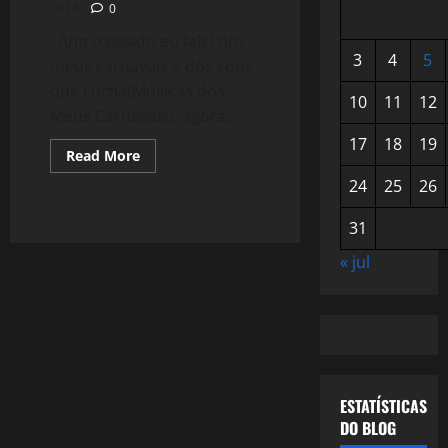
2014
0
Ano passado eu falei dos
3
4
5
meus carnavais e dos sons
que curtia(Músicas dos
10
11
12
Meus Carnavais), agora...
17
18
19
Read
Read More
more
about
24
25
26
1041:
Carnaval,
Samba
31
e
Alegria
« jul
ESTATÍSTICAS
DO BLOG