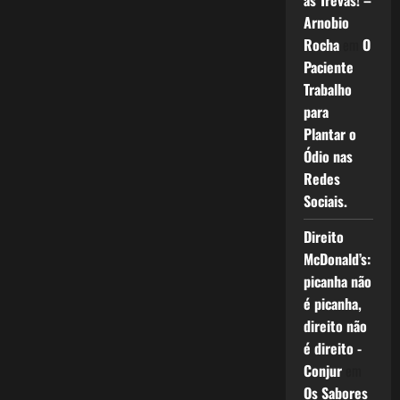
as Trevas! –
Arnobio
Rocha
em
O
Paciente
Trabalho
para
Plantar o
Ódio nas
Redes
Sociais.
Direito
McDonald’s:
picanha não
é picanha,
direito não
é direito -
Conjur
em
Os Sabores