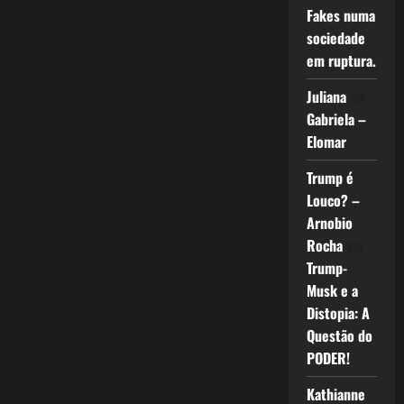
Fakes numa
sociedade
em ruptura.
Juliana
em
Gabriela –
Elomar
Trump é
Louco? –
Arnobio
Rocha
em
Trump-
Musk e a
Distopia: A
Questão do
PODER!
Kathianne