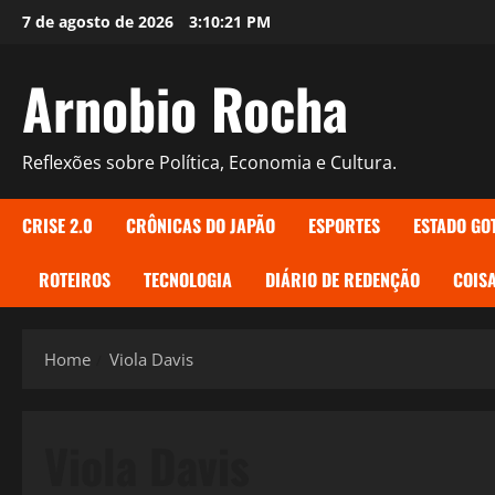
Skip
7 de agosto de 2026
3:10:22 PM
to
content
Arnobio Rocha
Reflexões sobre Política, Economia e Cultura.
CRISE 2.0
CRÔNICAS DO JAPÃO
ESPORTES
ESTADO GO
ROTEIROS
TECNOLOGIA
DIÁRIO DE REDENÇÃO
COISA
Home
Viola Davis
Viola Davis