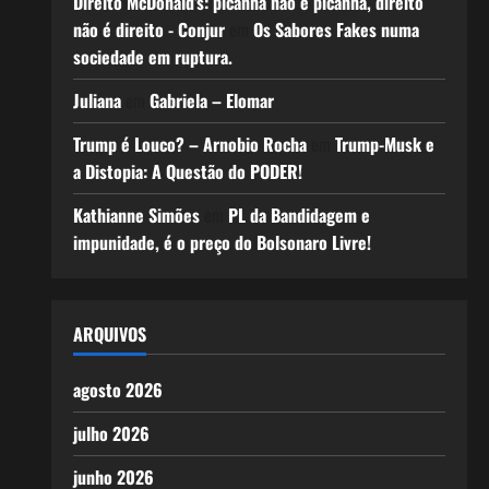
Direito McDonald’s: picanha não é picanha, direito
não é direito - Conjur
em
Os Sabores Fakes numa
sociedade em ruptura.
Juliana
em
Gabriela – Elomar
Trump é Louco? – Arnobio Rocha
em
Trump-Musk e
a Distopia: A Questão do PODER!
Kathianne Simões
em
PL da Bandidagem e
impunidade, é o preço do Bolsonaro Livre!
ARQUIVOS
agosto 2026
julho 2026
junho 2026