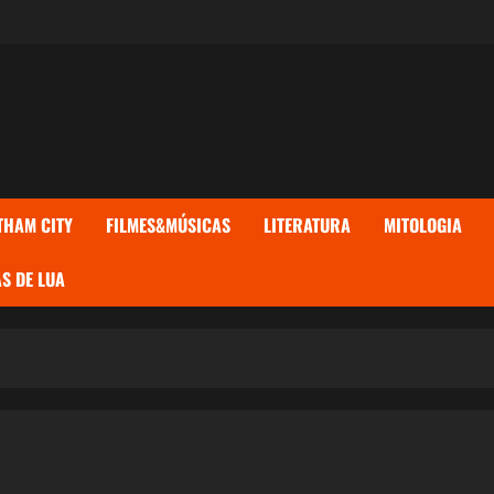
THAM CITY
FILMES&MÚSICAS
LITERATURA
MITOLOGIA
S DE LUA