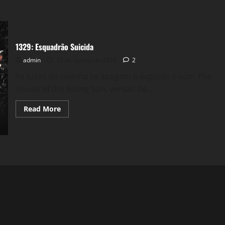
1329: Esquadrão Suicida
admin
12 de agosto de 2016
2
As luzes do cinema se apagam e explode o som The
House of the Rising Sun, versão de...
Read
Read More
more
about
1329:
Esquadrão
Suicida