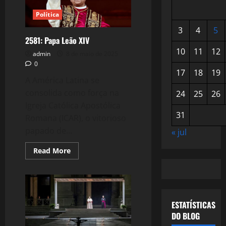
Política
3
4
5
2581: Papa Leão XIV
10
11
12
admin
8 de maio de 2025
0
17
18
19
A América Latina se
consolida como força na
24
25
26
Igreja Católica Apostólica
31
Romana (ICAR), o vitorioso
papado de...
« jul
Read
Read More
more
about
2581:
Papa
Leão
XIV
ESTATÍSTICAS
DO BLOG