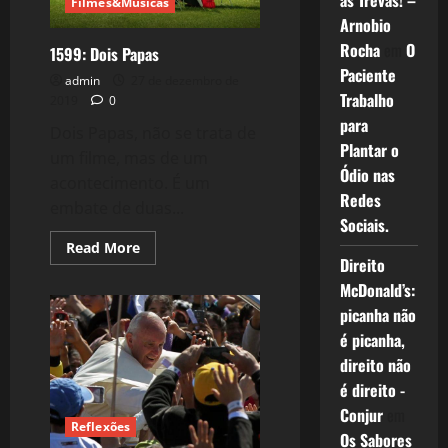
as Trevas! –
Filmes&Músicas
Arnobio
Rocha
em
O
1599: Dois Papas
Paciente
admin
27 de dezembro de
Trabalho
2019
0
para
Dois Papas, não se trata de
Plantar o
um filme, mas de um
Ódio nas
acontecimento. É um
Redes
embate de duas...
Sociais.
Read
Read More
more
Direito
about
McDonald’s:
1599:
Dois
picanha não
Papas
é picanha,
direito não
é direito -
Conjur
em
Reflexões
Os Sabores