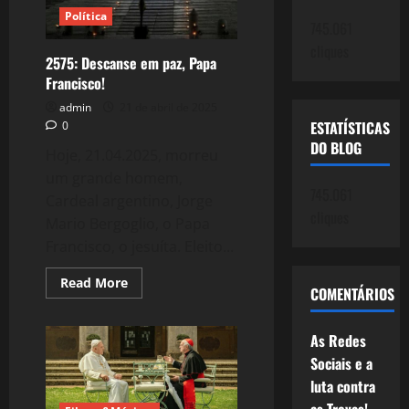
Política
745.061
cliques
2575: Descanse em paz, Papa
Francisco!
admin
21 de abril de 2025
ESTATÍSTICAS
0
DO BLOG
Hoje, 21.04.2025, morreu
um grande homem,
745.061
Cardeal argentino, Jorge
cliques
Mario Bergoglio, o Papa
Francisco, o jesuíta. Eleito...
Read
Read More
COMENTÁRIOS
more
about
2575:
Descanse
As Redes
em
paz,
Sociais e a
Papa
luta contra
Francisco!