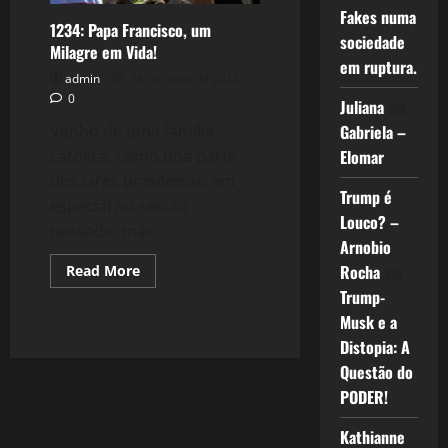
Fakes numa
1234: Papa Francisco, um
sociedade
Milagre em Vida!
em ruptura.
admin
16 de julho de 2015
0
Juliana
em
Venho de uma família
Gabriela –
católica, como boa parte
Elomar
dos lares brasileiros, em
Trump é
especial no século
Louco? –
passado, mas...
Arnobio
Read
Rocha
em
Read More
more
Trump-
about
1234:
Musk e a
Papa
Francisco,
Distopia: A
um
Milagre
Questão do
em
PODER!
Vida!
Kathianne