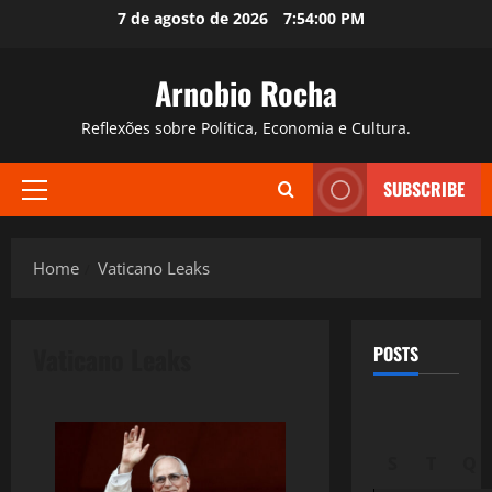
Skip
7 de agosto de 2026
7:54:01 PM
to
content
Arnobio Rocha
Reflexões sobre Política, Economia e Cultura.
SUBSCRIBE
Primary
Menu
Home
Vaticano Leaks
Vaticano Leaks
POSTS
S
T
Q