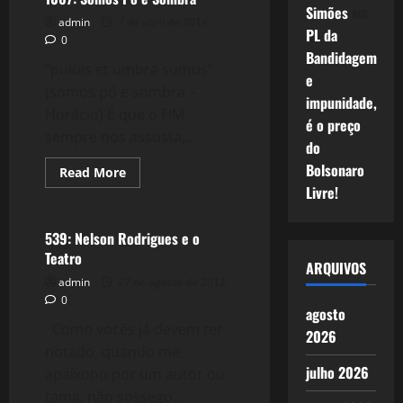
Simões
em
admin
7 de abril de 2014
PL da
0
Bandidagem
“puluis et umbra sumus”
e
(somos pó e sombra –
impunidade,
Horácio) É que o FIM
é o preço
sempre nos assusta,...
do
Bolsonaro
Read
Read More
more
Livre!
Literatura
about
1067:
Somos
Pó
539: Nelson Rodrigues e o
e
Teatro
Sombra
ARQUIVOS
admin
27 de agosto de 2012
0
agosto
Como vocês já devem ter
2026
notado, quando me
julho 2026
apaixono por um autor ou
tama, não sossego...