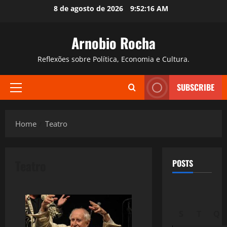
Skip
8 de agosto de 2026
9:52:17 AM
to
content
Arnobio Rocha
Reflexões sobre Política, Economia e Cultura.
SUBSCRIBE
Primary
Menu
Home
Teatro
Teatro
POSTS
S
T
Q