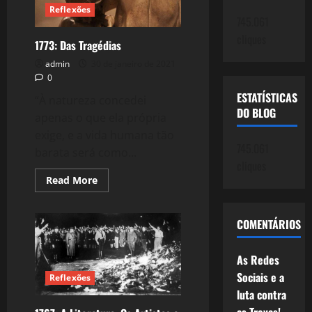
Reflexões
745.061
cliques
1773: Das Tragédias
admin
30 de janeiro de 2021
0
ESTATÍSTICAS
“À natureza concedei
DO BLOG
apenas o que ela própria
exige, e a vida humana tão
745.061
barata será como...
cliques
Read
Read More
more
about
1773:
Das
COMENTÁRIOS
Tragédias
As Redes
Sociais e a
Reflexões
luta contra