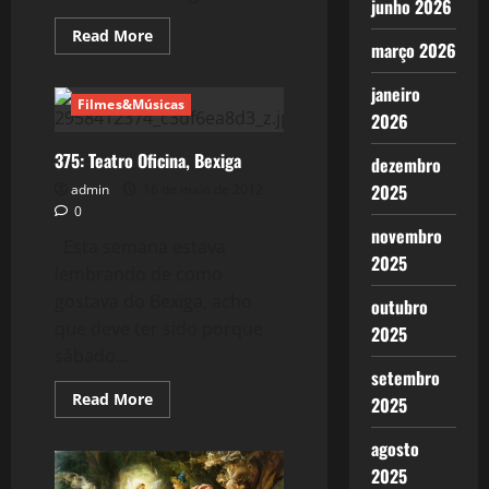
junho 2026
Read
Read More
março 2026
more
about
539:
janeiro
Nelson
Filmes&Músicas
Rodrigues
2026
e
o
Teatro
375: Teatro Oficina, Bexiga
dezembro
2025
admin
16 de maio de 2012
0
novembro
Esta semana estava
2025
lembrando de como
gostava do Bexiga, acho
outubro
que deve ter sido porque
2025
sábado...
setembro
Read
Read More
2025
more
about
375:
agosto
Teatro
2025
Oficina,