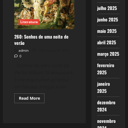
Bexiga
julho 2025
junho 2025
Literatura
maio 2025
260: Sonhos de uma noite de
abril 2025
verão
admin
7 de março de 2012
março 2025
0
fevereiro
Sonhos de uma noite de
2025
Verão William Shakespeare
É-me im­pos­sível acreditar
janeiro
em fábulas antigas e em...
2025
Read
Read More
dezembro
more
about
2024
260:
Sonhos
de
novembro
uma
noite