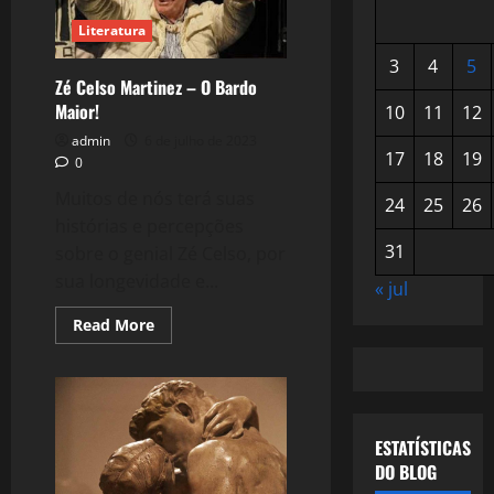
Literatura
3
4
5
Zé Celso Martinez – O Bardo
Maior!
10
11
12
admin
6 de julho de 2023
17
18
19
0
Muitos de nós terá suas
24
25
26
histórias e percepções
31
sobre o genial Zé Celso, por
sua longevidade e...
« jul
Read
Read More
more
about
Zé
Celso
Martinez
–
O
ESTATÍSTICAS
Bardo
Maior!
DO BLOG