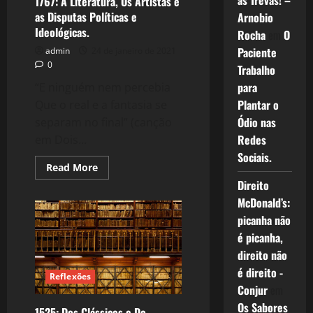
as Trevas! –
1767: A Literatura, Os Artistas e
as Disputas Políticas e
Arnobio
Ideológicas.
Rocha
em
O
Paciente
admin
24 de janeiro de 2021
0
Trabalho
para
“E ninguém nem percebia
Plantar o
Que o real e a fantasia se
Ódio nas
separam no final” (canção
Redes
em Dois...
Sociais.
Read
Read More
more
Direito
about
1767:
McDonald’s:
A
Literatura,
picanha não
Os
Artistas
é picanha,
e
direito não
as
Disputas
é direito -
Políticas
Reflexões
e
Conjur
em
Ideológicas.
Os Sabores
1525: Dos Clássicos e Do