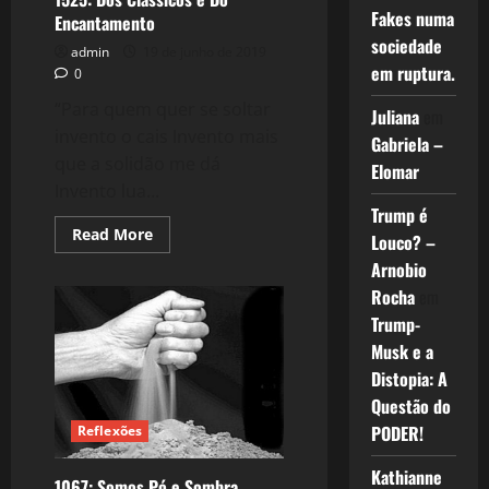
Fakes numa
Encantamento
sociedade
admin
19 de junho de 2019
em ruptura.
0
“Para quem quer se soltar
Juliana
em
invento o cais Invento mais
Gabriela –
que a solidão me dá
Elomar
Invento lua...
Trump é
Read
Read More
Louco? –
more
about
Arnobio
1525:
Rocha
em
Dos
Clássicos
Trump-
e
Do
Musk e a
Encantamento
Distopia: A
Questão do
PODER!
Reflexões
Kathianne
1067: Somos Pó e Sombra