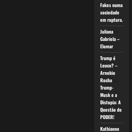
Fakes numa
sociedade
em ruptura.
Juliana
em
Gabriela –
Elomar
Trump é
Louco? –
Arnobio
Rocha
em
Trump-
Musk e a
Distopia: A
Questão do
PODER!
Kathianne