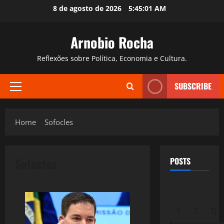
Skip
8 de agosto de 2026
5:45:02 AM
to
content
Arnobio Rocha
Reflexões sobre Política, Economia e Cultura.
SUBSCRIBE
Primary
Menu
Home
Sofocles
Sofocles
POSTS
S
T
Q