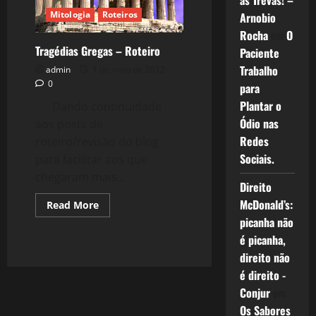
as Trevas! –
Mitologia
Roteiros
Arnobio
Rocha
em
O
Tragédias Gregas – Roteiro
Paciente
Trabalho
admin
1 de maio de 2012
0
para
Plantar o
Dando continuidade
Ódio nas
aos posts de
Redes
roteiro/revisão do blog
Sociais.
para facilitar aos que
chegaram mais...
Direito
McDonald’s:
Read
Read More
more
picanha não
about
Tragédias
é picanha,
Gregas
–
direito não
Roteiro
é direito -
Conjur
em
Os Sabores