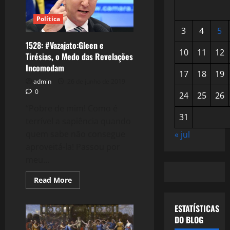
Política
3
4
5
1528: #Vazajato:Gleen e
10
11
12
Tirésias, o Medo das Revelações
Incomodam
17
18
19
admin
26 de junho de 2019
0
24
25
26
“Pobre de mim! Como é
31
terrível a sapiência quando
quem sabe não consegue
« jul
aproveitá-la! Passou por
meu...
Read
Read More
more
about
1528:
ESTATÍSTICAS
#Vazajato:Gleen
e
DO BLOG
Tirésias,
o