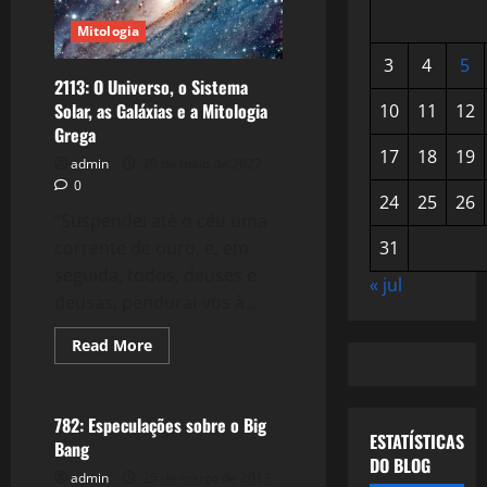
Mitologia
3
4
5
2113: O Universo, o Sistema
Solar, as Galáxias e a Mitologia
10
11
12
Grega
17
18
19
admin
29 de maio de 2022
0
24
25
26
“Suspendei até o céu uma
corrente de ouro, e, em
31
seguida, todos, deuses e
« jul
deusas, pendurai-vos à...
Read
Read More
more
Tecnologia
about
2113:
O
Universo,
782: Especulações sobre o Big
o
ESTATÍSTICAS
Bang
Sistema
DO BLOG
Solar,
admin
25 de março de 2013
as