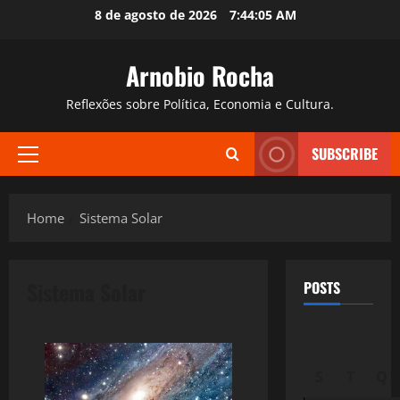
Skip
8 de agosto de 2026
7:44:06 AM
to
content
Arnobio Rocha
Reflexões sobre Política, Economia e Cultura.
SUBSCRIBE
Primary
Menu
Home
Sistema Solar
Sistema Solar
POSTS
S
T
Q