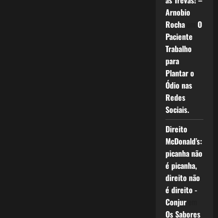
as Trevas! –
Arnobio
Rocha
em
O
Paciente
Trabalho
para
Plantar o
Ódio nas
Redes
Sociais.
Direito
McDonald’s:
picanha não
é picanha,
direito não
é direito -
Conjur
em
Os Sabores