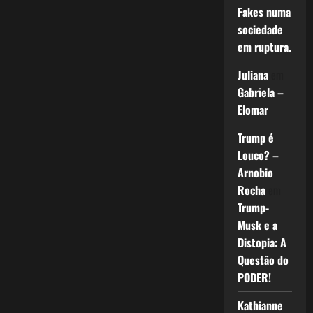
Fakes numa
sociedade
em ruptura.
Juliana
em
Gabriela –
Elomar
Trump é
Louco? –
Arnobio
Rocha
em
Trump-
Musk e a
Distopia: A
Questão do
PODER!
Kathianne