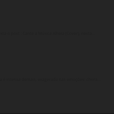
a o post : Cante a Música Alheia (Cover), nesta...
a é intensa demais, exagerada nas emoções: chora...