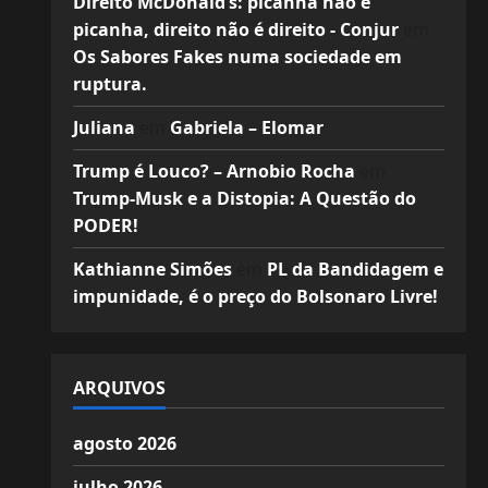
Direito McDonald’s: picanha não é
picanha, direito não é direito - Conjur
em
Os Sabores Fakes numa sociedade em
ruptura.
Juliana
em
Gabriela – Elomar
Trump é Louco? – Arnobio Rocha
em
Trump-Musk e a Distopia: A Questão do
PODER!
Kathianne Simões
em
PL da Bandidagem e
impunidade, é o preço do Bolsonaro Livre!
ARQUIVOS
agosto 2026
julho 2026