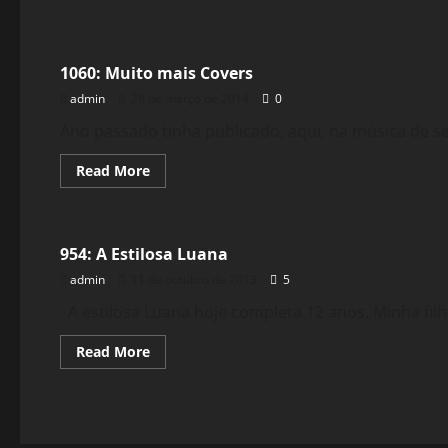
Filmes&Músicas
1060: Muito mais Covers
admin
28 de março de 2014
0
Ano passado tinha publicado, aqui, na música de sext
Read
Read More
more
about
Reflexões
1060:
Muito
mais
954: A Estilosa Luana
Covers
admin
11 de outubro de 2013
5
A estilosa Luana hoje completa 12 anos. Minha filh
Read
Read More
more
about
954:
A
Estilosa
Luana