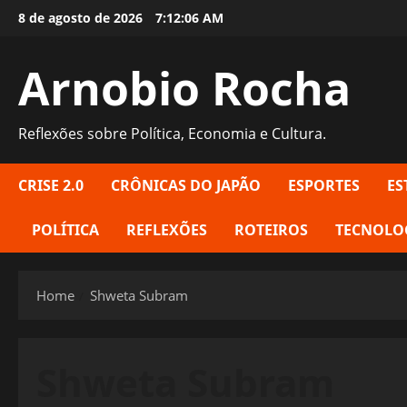
Skip
8 de agosto de 2026
7:12:07 AM
to
content
Arnobio Rocha
Reflexões sobre Política, Economia e Cultura.
CRISE 2.0
CRÔNICAS DO JAPÃO
ESPORTES
ES
POLÍTICA
REFLEXÕES
ROTEIROS
TECNOLO
Home
Shweta Subram
Shweta Subram