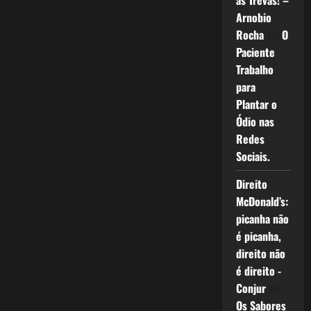
as Trevas! –
Arnobio
Rocha
em
O
Paciente
Trabalho
para
Plantar o
Ódio nas
Redes
Sociais.
Direito
McDonald’s:
picanha não
é picanha,
direito não
é direito -
Conjur
em
Os Sabores