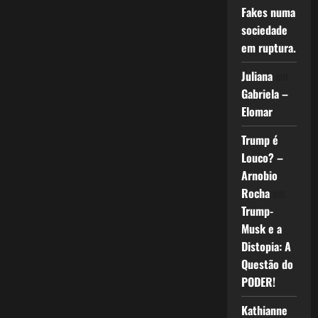
Fakes numa
sociedade
em ruptura.
Juliana
em
Gabriela –
Elomar
Trump é
Louco? –
Arnobio
Rocha
em
Trump-
Musk e a
Distopia: A
Questão do
PODER!
Kathianne